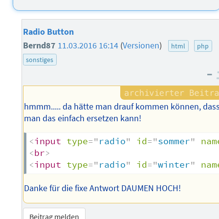
Radio Button
Bernd87
11.03.2016 16:14
(
Versionen
)
html
php
sonstiges
–
hmmm..... da hätte man drauf kommen können, das
man das einfach ersetzen kann!
<
input
type
=
"
radio
"
id
=
"
sommer
"
nam
<
br
>
<
input
type
=
"
radio
"
id
=
"
winter
"
nam
Danke für die fixe Antwort DAUMEN HOCH!
Beitrag melden