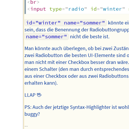
<
br
>
<
input
type
=
"
radio
"
id
=
"
winter
"
id="winter" name="sommer"
könnte ei
sein, dass die Benennung der Radiobuttongrup
name="sommer"
nicht die beste ist.
Man könnte auch überlegen, ob bei zwei Zustä
zwei Radiobutton die besten UI-Elemente sind 
man nicht mit einer Checkbox besser dran wäre
einem Schalter (den man durch entsprechende
aus einer Checkbox oder aus zwei Radiobuttons
erhalten kann).
LLAP 🖖
PS: Auch der jetztige Syntax-Highlighter ist wohl
buggy?
--