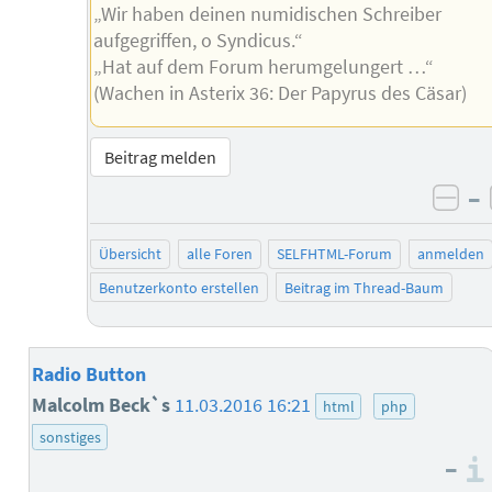
„Wir haben deinen numidischen Schreiber
aufgegriffen, o Syndicus.“
„Hat auf dem Forum herumgelungert …“
(Wachen in Asterix 36: Der Papyrus des Cäsar)
Beitrag melden
–
neg
Übersicht
alle Foren
SELFHTML-Forum
anmelden
Benutzerkonto erstellen
Beitrag im Thread-Baum
Radio Button
Malcolm Beck`s
11.03.2016 16:21
html
php
sonstiges
–