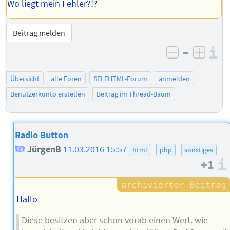
Wo liegt mein Fehler?!?
Beitrag melden
–
I
negativ be
posit
Übersicht
alle Foren
SELFHTML-Forum
anmelden
Benutzerkonto erstellen
Beitrag im Thread-Baum
Radio Button
JürgenB
11.03.2016 15:57
html
php
sonstiges
+1
Hallo
Diese besitzen aber schon vorab einen Wert. wie