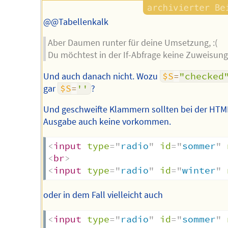
@@Tabellenkalk
Aber Daumen runter für deine Umsetzung, :(
Du möchtest in der If-Abfrage keine Zuweisung
Und auch danach nicht. Wozu
$S
=
"checked
gar
$S
=
''
?
Und geschweifte Klammern sollten bei der HTM
Ausgabe auch keine vorkommen.
<
input
type
=
"
radio
"
id
=
"
sommer
"
<
br
>
<
input
type
=
"
radio
"
id
=
"
winter
"
oder in dem Fall vielleicht auch
<
input
type
=
"
radio
"
id
=
"
sommer
"