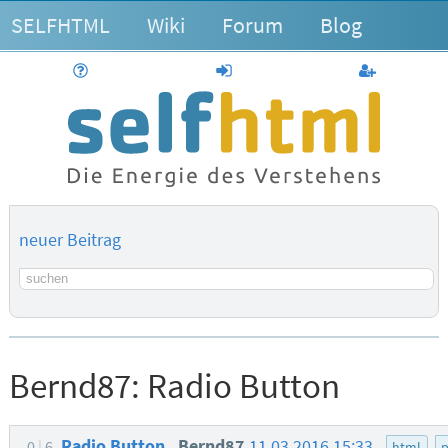
SELFHTML
Wiki
Forum
Blog
Hilfe
anmelden
Benutzerk
neuer Beitrag
Suchbegriff
Bernd87:
Radio Button
Radio Button
Bernd87
11.03.2016 15:33
0
6
html