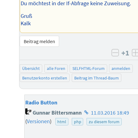
Du möchtest in der If-Abfrage keine Zuweisung.
Gruß
Kalk
Beitrag melden
+1
negati
Übersicht
alle Foren
SELFHTML-Forum
anmelden
Benutzerkonto erstellen
Beitrag im Thread-Baum
Radio Button
Homepage
Gunnar Bittersmann
11.03.2016 18:49
des
(
Versionen
)
html
php
zu diesem forum
Autors