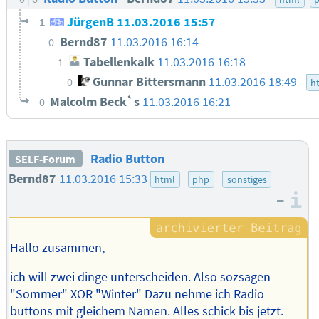
JürgenB
11.03.2016 15:57
1
Bernd87
11.03.2016 16:14
0
Tabellenkalk
11.03.2016 16:18
1
Gunnar Bittersmann
11.03.2016 18:49
0
h
Malcolm Beck`s
11.03.2016 16:21
0
Radio Button
SELF-Forum
Bernd87
11.03.2016 15:33
html
php
sonstiges
–
I
Hallo zusammen,
ich will zwei dinge unterscheiden. Also sozsagen
"Sommer" XOR "Winter" Dazu nehme ich Radio
buttons mit gleichem Namen. Alles schick bis jetzt.