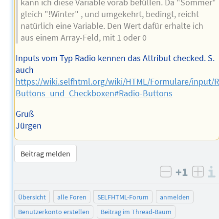
kann ich diese Variable vorab befüllen. Da "Sommer"
gleich "!Winter" , und umgekehrt, bedingt, reicht
natürlich eine Variable. Den Wert dafür erhalte ich
aus einem Array-Feld, mit 1 oder 0
Inputs vom Typ Radio kennen das Attribut checked. S.
auch
https://wiki.selfhtml.org/wiki/HTML/Formulare/input/R
Buttons_und_Checkboxen#Radio-Buttons
Gruß
Jürgen
Beitrag melden
+1
negativ b
posi
Übersicht
alle Foren
SELFHTML-Forum
anmelden
Benutzerkonto erstellen
Beitrag im Thread-Baum