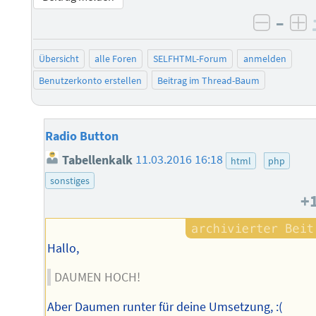
–
negati
po
Übersicht
alle Foren
SELFHTML-Forum
anmelden
Benutzerkonto erstellen
Beitrag im Thread-Baum
Radio Button
Tabellenkalk
11.03.2016 16:18
html
php
sonstiges
+
Hallo,
DAUMEN HOCH!
Aber Daumen runter für deine Umsetzung, :(