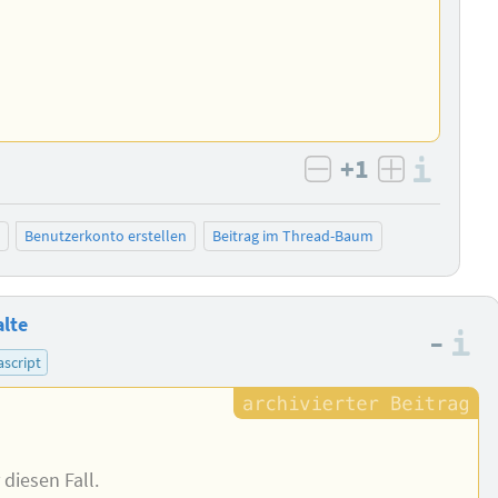
+1
Info
negativ bewert
positiv b
Benutzerkonto erstellen
Beitrag im Thread-Baum
alte
–
I
ascript
diesen Fall.