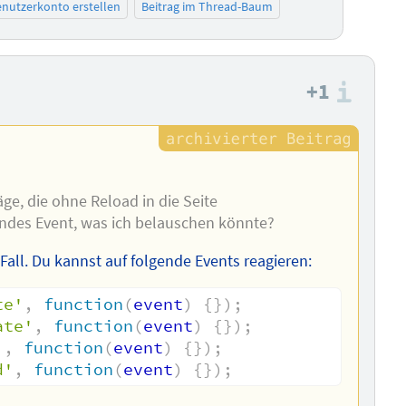
nutzerkonto erstellen
Beitrag im Thread-Baum
+1
Info
äge, die ohne Reload in die Seite
ndes Event, was ich belauschen könnte?
all. Du kannst auf folgende Events reagieren:
te'
,
function
(
event
)
{
}
)
;
ate'
,
function
(
event
)
{
}
)
;
'
,
function
(
event
)
{
}
)
;
d'
,
function
(
event
)
{
}
)
;