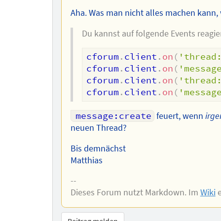
Aha. Was man nicht alles machen kann,
Du kannst auf folgende Events reagie
cforum
.
client
.
on
(
'thread
cforum
.
client
.
on
(
'messag
cforum
.
client
.
on
(
'thread
cforum
.
client
.
on
(
'messag
message:create
feuert, wenn
irge
neuen Thread?
Bis demnächst
Matthias
--
Dieses Forum nutzt Markdown. Im
Wiki
e
Beitrag melden