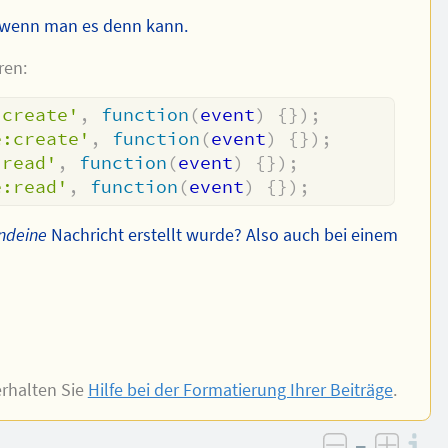
 wenn man es denn kann.
ren:
:create'
,
function
(
event
)
{
}
)
;
e:create'
,
function
(
event
)
{
}
)
;
:read'
,
function
(
event
)
{
}
)
;
e:read'
,
function
(
event
)
{
}
)
;
ndeine
Nachricht erstellt wurde? Also auch bei einem
rhalten Sie
Hilfe bei der Formatierung Ihrer Beiträge
.
–
I