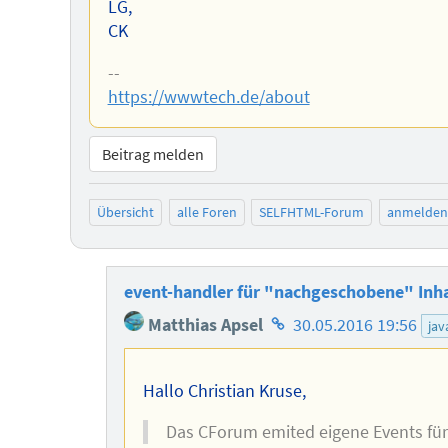
LG,
CK
--
https://wwwtech.de/about
Beitrag melden
Übersicht
alle Foren
SELFHTML-Forum
anmelden
event-handler für "nachgeschobene" Inh
Homepage
Matthias Apsel
30.05.2016 19:56
jav
des
Autors
Hallo Christian Kruse,
Das CForum emited eigene Events für 