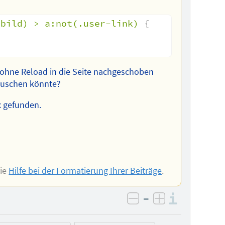
-bild) > a:not(.user-link)
{
ie ohne Reload in die Seite nachgeschoben
lauschen könnte?
x gefunden.
Sie
Hilfe bei der Formatierung Ihrer Beiträge
.
–
Informa
negativ bewerten
positiv bewe