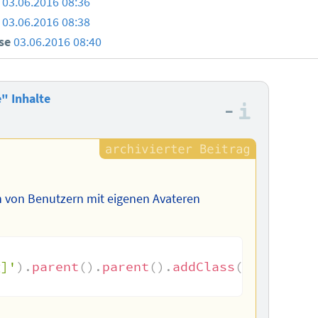
03.06.2016 08:36
03.06.2016 08:38
use
03.06.2016 08:40
" Inhalte
–
Informa
n von Benutzern mit eigenen Avateren
g]'
)
.
parent
(
)
.
parent
(
)
.
addClass
(
'ohne-bil