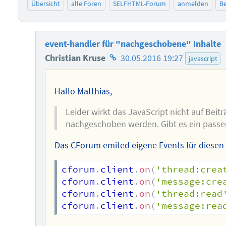
Übersicht
alle Foren
SELFHTML-Forum
anmelden
Be
event-handler für "nachgeschobene" Inhalte
Homepage
Christian Kruse
30.05.2016 19:27
javascript
des
Autors
Hallo Matthias,
Leider wirkt das JavaScript nicht auf Beitr
nachgeschoben werden. Gibt es ein passe
Das CForum emited eigene Events für diesen F
cforum
.
client
.
on
(
'thread:crea
cforum
.
client
.
on
(
'message:cre
cforum
.
client
.
on
(
'thread:read
cforum
.
client
.
on
(
'message:rea