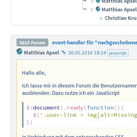
Matthias Apsel
0
Matthias Apsel
0
Christian Kr
0
event-handler für "nachgeschobene
SELF-Forum
Homepage
Matthias Apsel
30.05.2016 18:14
javascript
des
Autors
Hallo alle,
Ich lasse mir in diesem Forum die Benutzername
ausblenden. Dazu nutze ich ein JavaScript
$
(
document
)
.
ready
(
function
(
)
{
$
(
'.user-link > img[alt=Missin
}
)
in Verbindung mit dem entsprechenden CSS