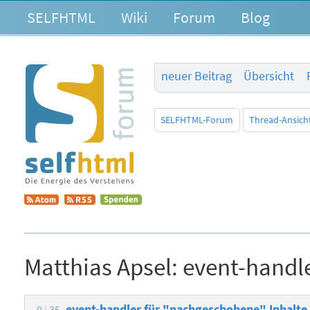
SELFHTML
Wiki
Forum
Blog
neuer Beitrag
Übersicht
SELFHTML-Forum
Thread-Ansich
Matthias Apsel:
event-handl
event-handler für "nachgeschobene" Inhalt
0
35