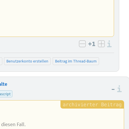
+1
Info
negativ bewert
positiv b
Benutzerkonto erstellen
Beitrag im Thread-Baum
alte
–
I
ascript
diesen Fall.