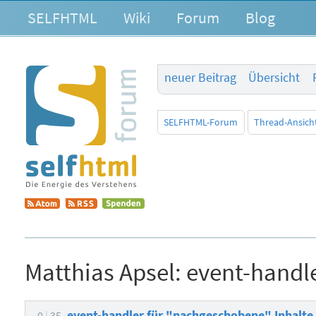
SELFHTML
Wiki
Forum
Blog
neuer Beitrag
Übersicht
SELFHTML-Forum
Thread-Ansich
Matthias Apsel:
event-handl
event-handler für "nachgeschobene" Inhalt
0
35