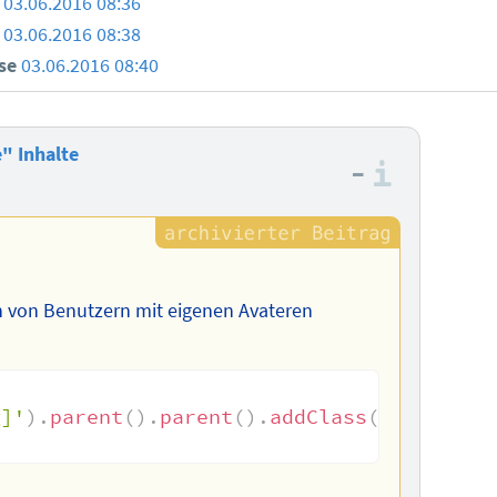
03.06.2016 08:36
03.06.2016 08:38
use
03.06.2016 08:40
" Inhalte
–
Informa
n von Benutzern mit eigenen Avateren
g]'
)
.
parent
(
)
.
parent
(
)
.
addClass
(
'ohne-bil