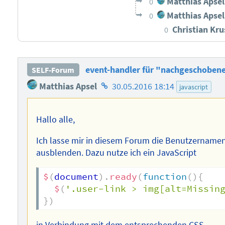
Matthias Apsel
0
Matthias Apsel
0
Christian Kr
0
event-handler für "nachgeschobene
SELF-Forum
Homepage
Matthias Apsel
30.05.2016 18:14
javascript
des
Autors
Hallo alle,
Ich lasse mir in diesem Forum die Benutzername
ausblenden. Dazu nutze ich ein JavaScript
$
(
document
)
.
ready
(
function
(
)
{
$
(
'.user-link > img[alt=Missin
}
)
in Verbindung mit dem entsprechenden CSS