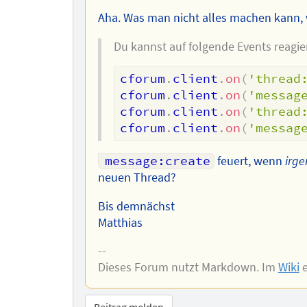
Aha. Was man nicht alles machen kann,
Du kannst auf folgende Events reagie
cforum
.
client
.
on
(
'thread
cforum
.
client
.
on
(
'messag
cforum
.
client
.
on
(
'thread
cforum
.
client
.
on
(
'messag
message:create
feuert, wenn
irge
neuen Thread?
Bis demnächst
Matthias
--
Dieses Forum nutzt Markdown. Im
Wiki
e
Beitrag melden