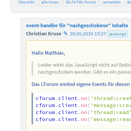
Übersicht
alle Foren
SELFHTML-Forum
anmelden
Be
event-handler für "nachgeschobene" Inhalte
Homepage
Christian Kruse
30.05.2016 19:27
javascript
des
Autors
Hallo Matthias,
Leider wirkt das JavaScript nicht auf Beitr
nachgeschoben werden. Gibt es ein passe
Das CForum emited eigene Events für diesen F
cforum
.
client
.
on
(
'thread:crea
cforum
.
client
.
on
(
'message:cre
cforum
.
client
.
on
(
'thread:read
cforum
.
client
.
on
(
'message:rea