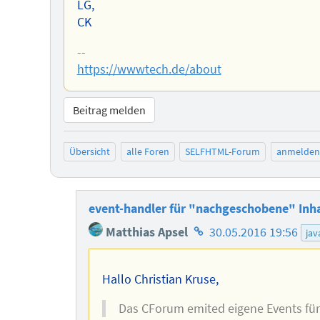
LG,
CK
--
https://wwwtech.de/about
Beitrag melden
Übersicht
alle Foren
SELFHTML-Forum
anmelden
event-handler für "nachgeschobene" Inh
Homepage
Matthias Apsel
30.05.2016 19:56
jav
des
Autors
Hallo Christian Kruse,
Das CForum emited eigene Events für 