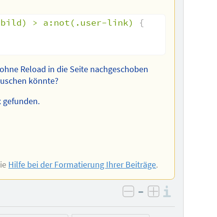
-bild) > a:not(.user-link)
{
ie ohne Reload in die Seite nachgeschoben
lauschen könnte?
x gefunden.
Sie
Hilfe bei der Formatierung Ihrer Beiträge
.
–
Informa
negativ bewerten
positiv bewe