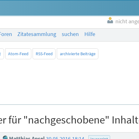
nicht ang
Foren
Zitatesammlung
suchen
Hilfe
t
Atom-Feed
RSS-Feed
archivierte Beiträge
er für "nachgeschobene" Inhalt
e
Matthias Apsel
30.05.2016 18:14
javascript