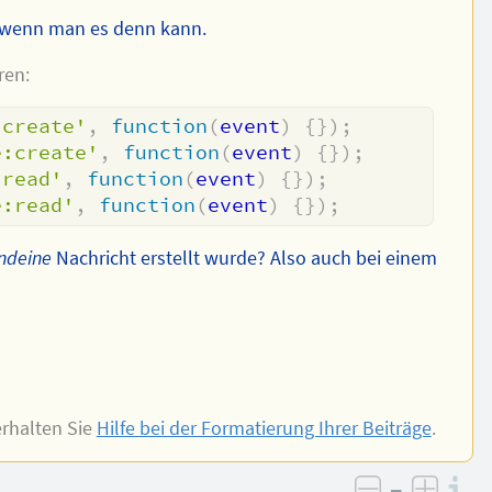
 wenn man es denn kann.
ren:
:create'
,
function
(
event
)
{
}
)
;
e:create'
,
function
(
event
)
{
}
)
;
:read'
,
function
(
event
)
{
}
)
;
e:read'
,
function
(
event
)
{
}
)
;
ndeine
Nachricht erstellt wurde? Also auch bei einem
rhalten Sie
Hilfe bei der Formatierung Ihrer Beiträge
.
–
I