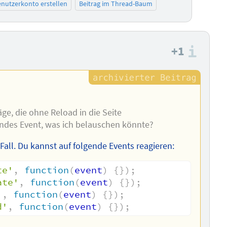
nutzerkonto erstellen
Beitrag im Thread-Baum
+1
Info
äge, die ohne Reload in die Seite
ndes Event, was ich belauschen könnte?
all. Du kannst auf folgende Events reagieren:
te'
,
function
(
event
)
{
}
)
;
ate'
,
function
(
event
)
{
}
)
;
'
,
function
(
event
)
{
}
)
;
d'
,
function
(
event
)
{
}
)
;