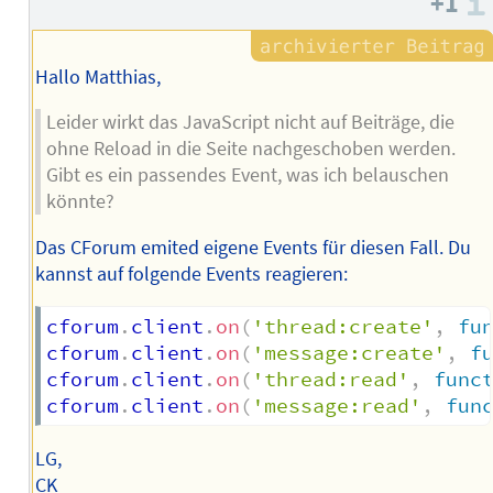
+1
Autors
Hallo Matthias,
Leider wirkt das JavaScript nicht auf Beiträge, die
ohne Reload in die Seite nachgeschoben werden.
Gibt es ein passendes Event, was ich belauschen
könnte?
Das CForum emited eigene Events für diesen Fall. Du
kannst auf folgende Events reagieren:
cforum
.
client
.
on
(
'thread:create'
,
fu
cforum
.
client
.
on
(
'message:create'
,
f
cforum
.
client
.
on
(
'thread:read'
,
func
cforum
.
client
.
on
(
'message:read'
,
fun
LG,
CK