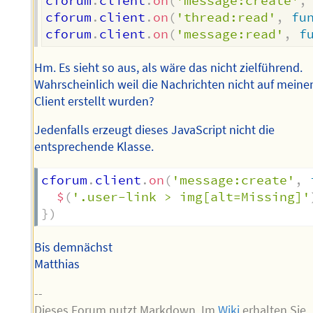
cforum
.
client
.
on
(
'message:create'
,
cforum
.
client
.
on
(
'thread:read'
,
fu
cforum
.
client
.
on
(
'message:read'
,
f
Hm. Es sieht so aus, als wäre das nicht zielführend.
Wahrscheinlich weil die Nachrichten nicht auf mein
Client erstellt wurden?
Jedenfalls erzeugt dieses JavaScript nicht die
entsprechende Klasse.
cforum
.
client
.
on
(
'message:create'
,
$
(
'.user-link > img[alt=Missing]'
}
)
Bis demnächst
Matthias
--
Dieses Forum nutzt Markdown. Im
Wiki
erhalten Sie