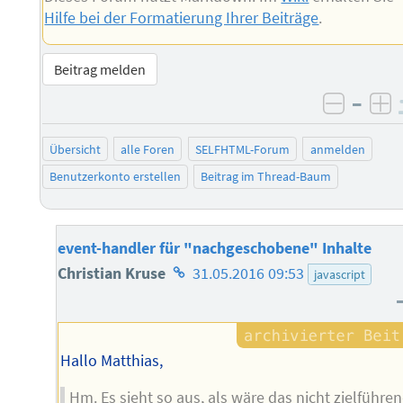
Hilfe bei der Formatierung Ihrer Beiträge
.
Beitrag melden
–
negati
po
Übersicht
alle Foren
SELFHTML-Forum
anmelden
Benutzerkonto erstellen
Beitrag im Thread-Baum
event-handler für "nachgeschobene" Inhalte
Homepage
Christian Kruse
31.05.2016 09:53
javascript
des
Autors
Hallo Matthias,
Hm. Es sieht so aus, als wäre das nicht zielführen