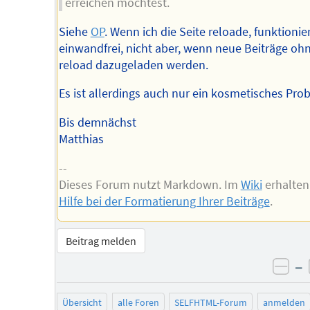
erreichen möchtest.
Siehe
OP
. Wenn ich die Seite reloade, funktionie
einwandfrei, nicht aber, wenn neue Beiträge oh
reload dazugeladen werden.
Es ist allerdings auch nur ein kosmetisches Pro
Bis demnächst
Matthias
--
Dieses Forum nutzt Markdown. Im
Wiki
erhalten
Hilfe bei der Formatierung Ihrer Beiträge
.
Beitrag melden
–
neg
Übersicht
alle Foren
SELFHTML-Forum
anmelden