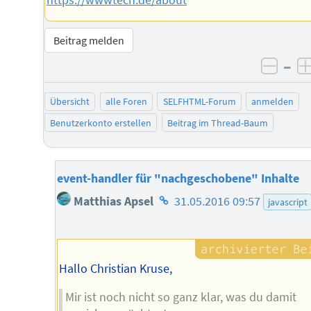
https://wwwtech.de/about
Beitrag melden
–
negat
Übersicht
alle Foren
SELFHTML-Forum
anmelden
Benutzerkonto erstellen
Beitrag im Thread-Baum
event-handler für "nachgeschobene" Inhalte
Homepage
Matthias Apsel
31.05.2016 09:57
javascript
des
Autors
Hallo Christian Kruse,
Mir ist noch nicht so ganz klar, was du damit