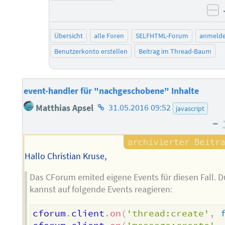
ne
Übersicht
alle Foren
SELFHTML-Forum
anmeld
Benutzerkonto erstellen
Beitrag im Thread-Baum
event-handler für "nachgeschobene" Inhalte
Homepage
Matthias Apsel
31.05.2016 09:52
javascript
des
–
Autors
Hallo Christian Kruse,
Das CForum emited eigene Events für diesen Fall. D
kannst auf folgende Events reagieren:
cforum
.
client
.
on
(
'thread:create'
,