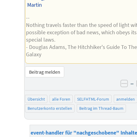
Martin
--
Nothing travels faster than the speed of light wi
possible exception of bad news, which obeys it
special laws.
- Douglas Adams, The Hitchhiker's Guide To The
Galaxy
Beitrag melden
–
neg
Übersicht
alle Foren
SELFHTML-Forum
anmelden
Benutzerkonto erstellen
Beitrag im Thread-Baum
event-handler für "nachgeschobene" Inhalt