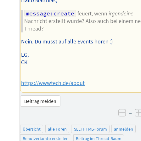
Hallo Matthias,
message:create
feuert, wenn
irgendeine
Nachricht erstellt wurde? Also auch bei einem n
Thread?
Nein. Du musst auf alle Events hören :)
LG,
CK
--
https://wwwtech.de/about
Beitrag melden
–
negat
Übersicht
alle Foren
SELFHTML-Forum
anmelden
Benutzerkonto erstellen
Beitrag im Thread-Baum