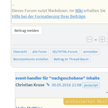
--
Dieses Forum nutzt Markdown. Im
Wiki
erhalten Sie
Hilfe bei der Formatierung Ihrer Beiträge
.
Beitrag melden
–
negati
po
Übersicht
alle Foren
SELFHTML-Forum
anmelden
Benutzerkonto erstellen
Beitrag im Thread-Baum
event-handler für "nachgeschobene" Inhalte
Homepage
Christian Kruse
30.05.2016 21:08
javascript
des
Autors