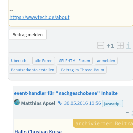
--
https://wwwtech.de/about
Beitrag melden
+1
negativ b
posi
Übersicht
alle Foren
SELFHTML-Forum
anmelden
Benutzerkonto erstellen
Beitrag im Thread-Baum
event-handler für "nachgeschobene" Inhalte
Homepage
Matthias Apsel
30.05.2016 19:56
javascript
des
–
Autors
Hallo Christian Kruse,