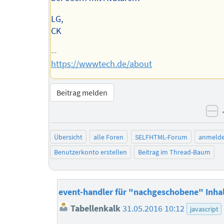
LG,
CK
--
https://wwwtech.de/about
Beitrag melden
ne
Übersicht
alle Foren
SELFHTML-Forum
anmeld
Benutzerkonto erstellen
Beitrag im Thread-Baum
event-handler für "nachgeschobene" Inha
Tabellenkalk
31.05.2016 10:12
javascript