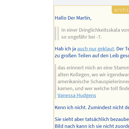
Autors
Hallo Der Martin,
In einer Dringlichkeitsskala von
so ungefähr bei -7.
Hab ich ja
auch nur geklaut
. Der T
zu großen Teilen auf den Leib ges
das erinnert mich an eine Stamm
alten Kollegen, wo wir irgendwa
amerikanische Schauspielerinne
kamen, und wer welche toll finde
Vanessa Hudgens
Kenn ich nicht. Zumindest nicht
Sie sieht aber tatsächlich bezau
Bild nach kann ich sie nicht zuord