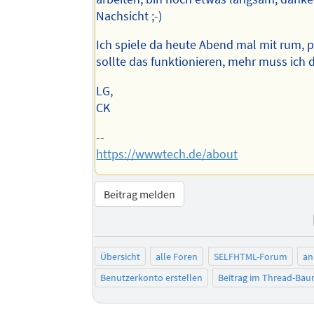
Nachsicht ;-)
Ich spiele da heute Abend mal mit rum, pr
sollte das funktionieren, mehr muss ich
LG,
CK
--
https://wwwtech.de/about
Beitrag melden
Übersicht
alle Foren
SELFHTML-Forum
an
Benutzerkonto erstellen
Beitrag im Thread-Ba