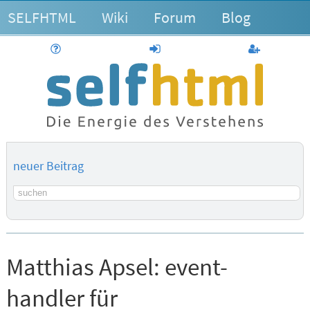
SELFHTML
Wiki
Forum
Blog
Hilfe
anmelden
Benutzerk
neuer Beitrag
Suchbegriff
Matthias Apsel:
event-
handler für