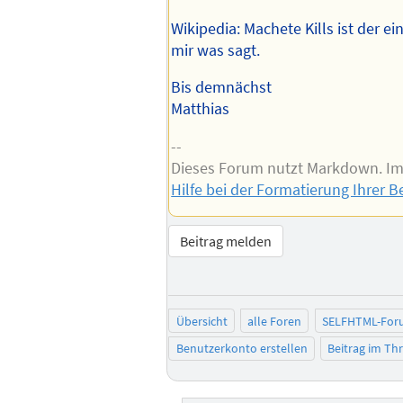
Wikipedia: Machete Kills ist der ei
mir was sagt.
Bis demnächst
Matthias
--
Dieses Forum nutzt Markdown. I
Hilfe bei der Formatierung Ihrer B
Beitrag melden
Übersicht
alle Foren
SELFHTML-For
Benutzerkonto erstellen
Beitrag im T