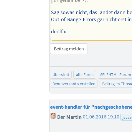
ungefähr bei -7.
Sag sowas nicht, das landet dann b
Out-of-Range-Errors gar nicht erst in 
dedlfix.
Beitrag melden
Übersicht
alle Foren
SELFHTML-Forum
Benutzerkonto erstellen
Beitrag im Thre
event-handler für "nachgeschobene
Der Martin
01.06.2016 19:10
javas