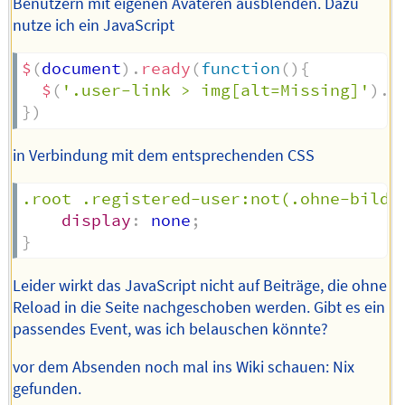
Benutzern mit eigenen Avateren ausblenden. Dazu
nutze ich ein JavaScript
$
(
document
)
.
ready
(
function
(
)
{
$
(
'.user-link > img[alt=Missing]'
)
.
p
}
)
in Verbindung mit dem entsprechenden CSS
.root .registered-user:not(.ohne-bild)
display
:
 none
;
}
Leider wirkt das JavaScript nicht auf Beiträge, die ohne
Reload in die Seite nachgeschoben werden. Gibt es ein
passendes Event, was ich belauschen könnte?
vor dem Absenden noch mal ins Wiki schauen: Nix
gefunden.