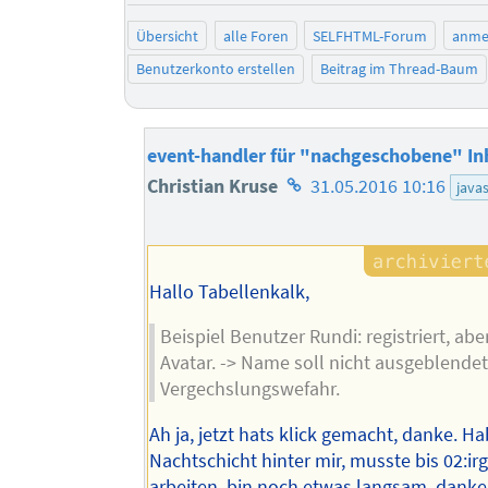
Übersicht
alle Foren
SELFHTML-Forum
anme
Benutzerkonto erstellen
Beitrag im Thread-Baum
event-handler für "nachgeschobene" In
Homepage
Christian Kruse
31.05.2016 10:16
javas
des
Autors
Hallo Tabellenkalk,
Beispiel Benutzer Rundi: registriert, ab
Avatar. -> Name soll nicht ausgeblende
Vergechslungswefahr.
Ah ja, jetzt hats klick gemacht, danke. Ha
Nachtschicht hinter mir, musste bis 02:i
arbeiten, bin noch etwas langsam, danke 