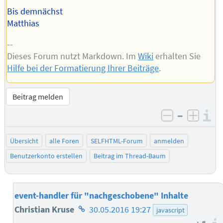
Bis demnächst
Matthias
--
Dieses Forum nutzt Markdown. Im
Wiki
erhalten Sie
Hilfe bei der Formatierung Ihrer Beiträge
.
Beitrag melden
–
I
negativ be
posit
Übersicht
alle Foren
SELFHTML-Forum
anmelden
Benutzerkonto erstellen
Beitrag im Thread-Baum
event-handler für "nachgeschobene" Inhalte
Homepage
Christian Kruse
30.05.2016 19:27
javascript
des