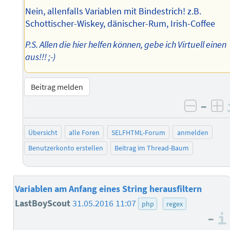
Nein, allenfalls Variablen mit Bindestrich! z.B.
Schottischer-Wiskey, dänischer-Rum, Irish-Coffee
P.S. Allen die hier helfen können, gebe ich Virtuell einen
aus!!! ;-)
Beitrag melden
–
negati
po
Übersicht
alle Foren
SELFHTML-Forum
anmelden
Benutzerkonto erstellen
Beitrag im Thread-Baum
Variablen am Anfang eines String herausfiltern
LastBoyScout
31.05.2016 11:07
php
regex
–