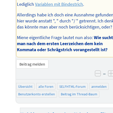
Lediglich
Variablen mit Bindestrich
.
Allerdings habe ich doch eine Ausnahme gefunden
hier wurde anstatt ", " durch "/ " getrennt. Ich den
das könnte man aber noch berücksichtigen, oder?
Miene eigentliche Frage lautet nun also:
Wie such
man nach dem ersten Leerzeichen dem kein
Kommata oder Schrägstrich vorangestellt ist?
Beitrag melden
–
negat
Übersicht
alle Foren
SELFHTML-Forum
anmelden
Benutzerkonto erstellen
Beitrag im Thread-Baum