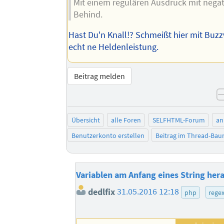
Mit einem regulären Ausdruck mit nega
Behind.
Hast Du'n Knall!? Schmeißt hier mit Buzz
echt ne Heldenleistung.
Beitrag melden
Übersicht
alle Foren
SELFHTML-Forum
an
Benutzerkonto erstellen
Beitrag im Thread-Ba
Variablen am Anfang eines String hera
dedlfix
31.05.2016 12:18
php
rege