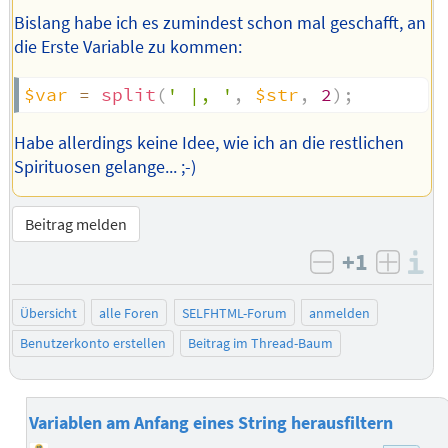
Bislang habe ich es zumindest schon mal geschafft, an
die Erste Variable zu kommen:
$var
=
split
(
' |, '
,
$str
,
2
)
;
Habe allerdings keine Idee, wie ich an die restlichen
Spirituosen gelange... ;-)
Beitrag melden
+1
I
negativ bew
posit
Übersicht
alle Foren
SELFHTML-Forum
anmelden
Benutzerkonto erstellen
Beitrag im Thread-Baum
Variablen am Anfang eines String herausfiltern