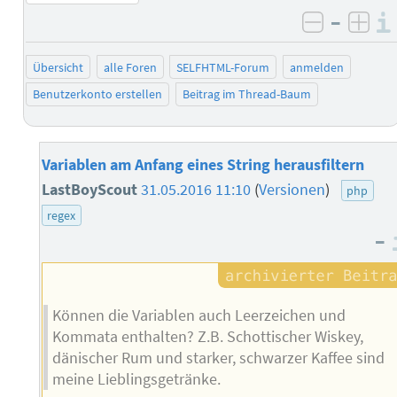
–
negativ 
posi
Übersicht
alle Foren
SELFHTML-Forum
anmelden
Benutzerkonto erstellen
Beitrag im Thread-Baum
Variablen am Anfang eines String herausfiltern
LastBoyScout
31.05.2016 11:10
(
Versionen
)
php
regex
–
Können die Variablen auch Leerzeichen und
Kommata enthalten? Z.B. Schottischer Wiskey,
dänischer Rum und starker, schwarzer Kaffee sind
meine Lieblingsgetränke.