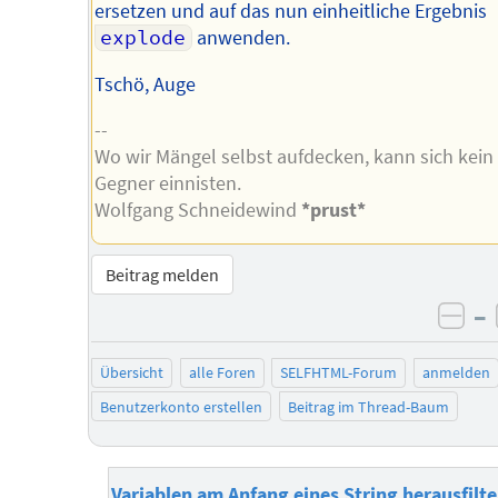
ersetzen und auf das nun einheitliche Ergebnis
explode
anwenden.
Tschö, Auge
--
Wo wir Mängel selbst aufdecken, kann sich kein
Gegner einnisten.
Wolfgang Schneidewind
*prust*
Beitrag melden
–
neg
Übersicht
alle Foren
SELFHTML-Forum
anmelden
Benutzerkonto erstellen
Beitrag im Thread-Baum
Variablen am Anfang eines String herausfilte