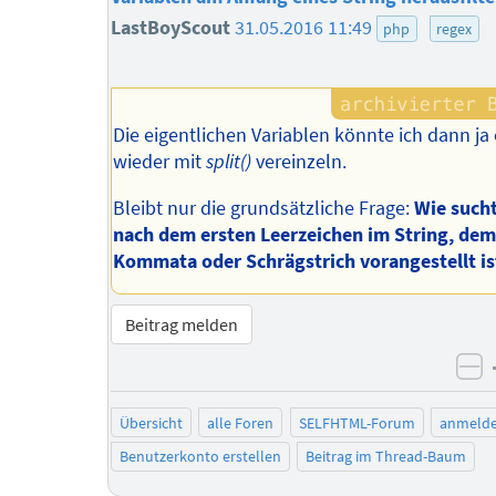
LastBoyScout
31.05.2016 11:49
php
regex
Die eigentlichen Variablen könnte ich dann ja
wieder mit
split()
vereinzeln.
Bleibt nur die grundsätzliche Frage:
Wie such
nach dem ersten Leerzeichen im String, dem
Kommata oder Schrägstrich vorangestellt is
Beitrag melden
ne
Übersicht
alle Foren
SELFHTML-Forum
anmeld
Benutzerkonto erstellen
Beitrag im Thread-Baum