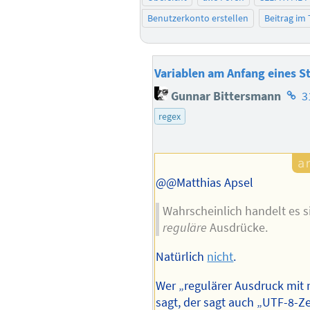
Benutzerkonto erstellen
Beitrag im
Variablen am Anfang eines St
Hom
Gunnar Bittersmann
3
des
regex
Auto
@@Matthias Apsel
Wahrscheinlich handelt es s
reguläre
Ausdrücke.
Natürlich
nicht
.
Wer „regulärer Ausdruck mit
sagt, der sagt auch „UTF-8-Z