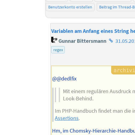
Benutzerkonto erstellen
Beitrag im Thread-
Variablen am Anfang eines String he
Homepage
Gunnar Bittersmann
31.05.20
des
regex
Autors
@@dedlfix
Mit einem regulären Ausdruck 
Look-Behind.
Im PHP-Handbuch findet man die i
Assertions
.
Hm, im Chomsky-Hierarchie-Handbu