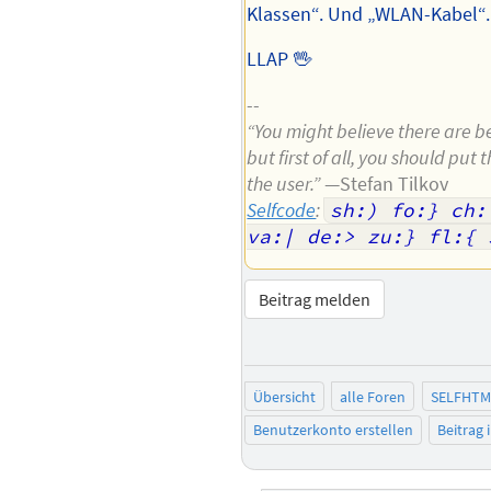
Klassen“. Und „WLAN-Kabel“
LLAP 🖖
--
“You might believe there are be
but first of all, you should put 
the user.”
—Stefan Tilkov
Selfcode
:
sh:) fo:} ch:
va:| de:> zu:} fl:{ 
Beitrag melden
Übersicht
alle Foren
SELFHTM
Benutzerkonto erstellen
Beitrag