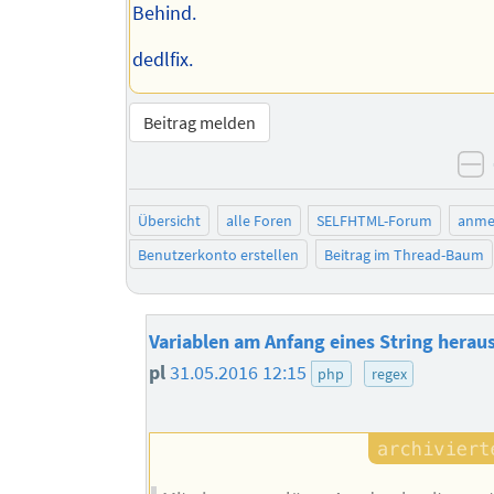
Behind.
dedlfix.
Beitrag melden
n
Übersicht
alle Foren
SELFHTML-Forum
anme
Benutzerkonto erstellen
Beitrag im Thread-Baum
Variablen am Anfang eines String heraus
pl
31.05.2016 12:15
php
regex