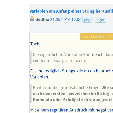
Variablen am Anfang eines String herausfi
dedlfix
31.05.2016 12:06
php
regex
Tach!
Die eigentlichen Variablen könnte ich dann
wieder mit
split()
vereinzeln.
Es sind lediglich Strings, die du da bearbeit
Variablen.
Bleibt nur die grundsätzliche Frage:
Wie s
nach dem ersten Leerzeichen im String,
Kommata oder Schrägstrich vorangestellt
Mit einem regulären Ausdruck mit negativ