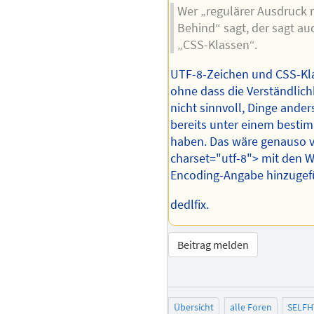
Wer „regulärer Ausdruck 
Behind“ sagt, der sagt a
„CSS-Klassen“.
UTF-8-Zeichen und CSS-Kl
ohne dass die Verständlichk
nicht sinnvoll, Dinge ander
bereits unter einem bestim
haben. Das wäre genauso v
charset="utf-8"> mit den 
Encoding-Angabe hinzugef
dedlfix.
Beitrag melden
Übersicht
alle Foren
SELFH