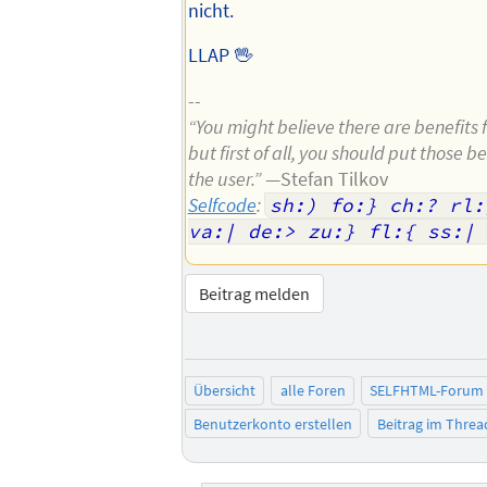
nicht.
LLAP 🖖
--
“You might believe there are benefits 
but first of all, you should put those b
the user.”
—Stefan Tilkov
Selfcode
:
sh:) fo:} ch:? rl:
va:| de:> zu:} fl:{ ss:| 
Beitrag melden
Übersicht
alle Foren
SELFHTML-Forum
Benutzerkonto erstellen
Beitrag im Thre