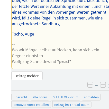
oder, wie in der deutschen Sprache durchaus üblich,
der letzte Wert einer Aufzählung mit einem „und“ sta
eines Kommas von den vorherigen Werten getrennt
wird, fällt deine Regel in sich zusammen, wie eine
ausgetrocknete Sandburg.
Tschö, Auge
--
Wo wir Mängel selbst aufdecken, kann sich kein
Gegner einnisten.
Wolfgang Schneidewind
*prust*
Beitrag melden
–
negati
po
Übersicht
alle Foren
SELFHTML-Forum
anmelden
Benutzerkonto erstellen
Beitrag im Thread-Baum