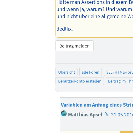
Hätte man Assertions in diesem 
und wenn ja, warum? Und warum 
und nicht über eine allgemeine 
dedlfix.
Beitrag melden
Übersicht
alle Foren
SELFHTML-For
Benutzerkonto erstellen
Beitrag im T
Variablen am Anfang eines Stri
Homepage
Matthias Apsel
31.05.201
des
Autors