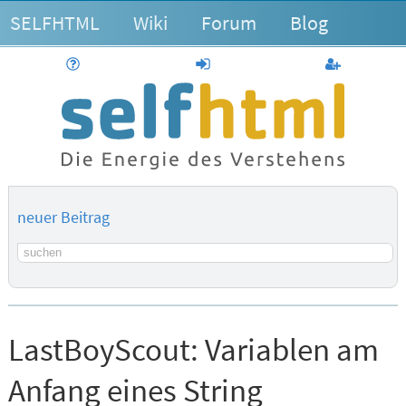
SELFHTML
Wiki
Forum
Blog
Hilfe
anmelden
Benutzerk
neuer Beitrag
Suchbegriff
LastBoyScout:
Variablen am
Anfang eines String