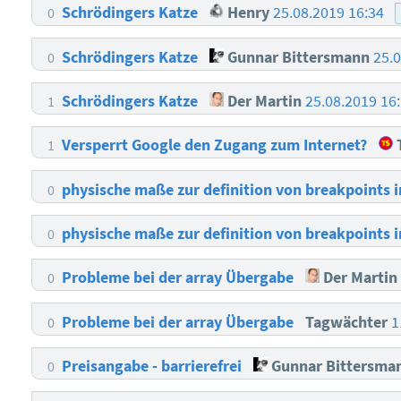
Schrödingers Katze
Henry
25.08.2019 16:34
0
Schrödingers Katze
Gunnar Bittersmann
25.
0
Schrödingers Katze
Der Martin
25.08.2019 16
1
Versperrt Google den Zugang zum Internet?
1
physische maße zur definition von breakpoints 
0
physische maße zur definition von breakpoints 
0
Probleme bei der array Übergabe
Der Martin
0
Probleme bei der array Übergabe
Tagwächter
1
0
Preisangabe - barrierefrei
Gunnar Bittersma
0