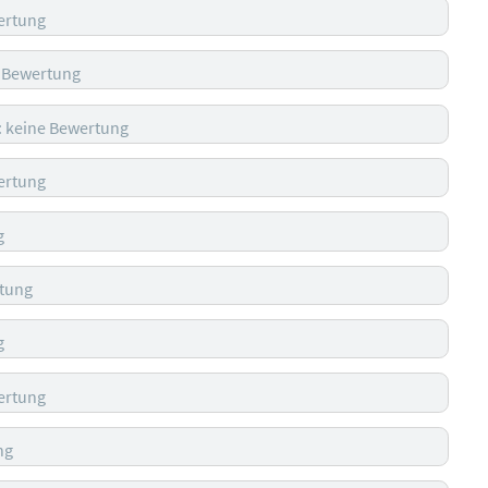
ertung
e Bewertung
 keine Bewertung
ertung
g
tung
g
ertung
ng