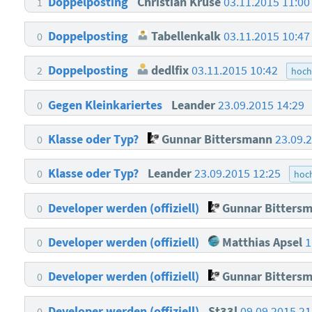
Doppelposting
Christian Kruse
03.11.2015 11:0
1
Doppelposting
Tabellenkalk
03.11.2015 10:4
0
Doppelposting
dedlfix
03.11.2015 10:42
2
hoch
Gegen Kleinkariertes
Leander
23.09.2015 14:29
0
Klasse oder Typ?
Gunnar Bittersmann
23.09.
0
Klasse oder Typ?
Leander
23.09.2015 12:25
0
hoch
Developer werden (offiziell)
Gunnar Bitters
0
Developer werden (offiziell)
Matthias Apsel
1
0
Developer werden (offiziell)
Gunnar Bitters
0
Developer werden (offiziell)
St33l
09.09.2015 2
0