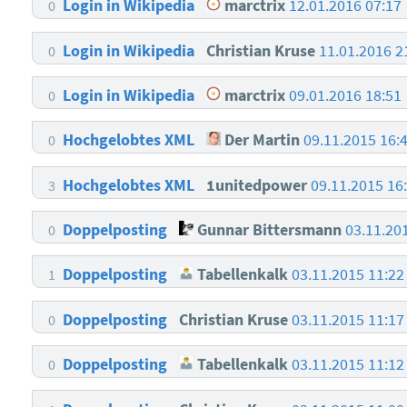
Login in Wikipedia
marctrix
12.01.2016 07:17
0
Login in Wikipedia
Christian Kruse
11.01.2016 2
0
Login in Wikipedia
marctrix
09.01.2016 18:51
0
Hochgelobtes XML
Der Martin
09.11.2015 16:
0
Hochgelobtes XML
1unitedpower
09.11.2015 16
3
Doppelposting
Gunnar Bittersmann
03.11.20
0
Doppelposting
Tabellenkalk
03.11.2015 11:2
1
Doppelposting
Christian Kruse
03.11.2015 11:1
0
Doppelposting
Tabellenkalk
03.11.2015 11:1
0