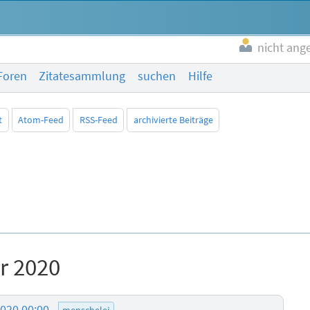
nicht ang
Foren
Zitatesammlung
suchen
Hilfe
t
Atom-Feed
RSS-Feed
archivierte Beiträge
r 2020
2020 00:00
menschelei