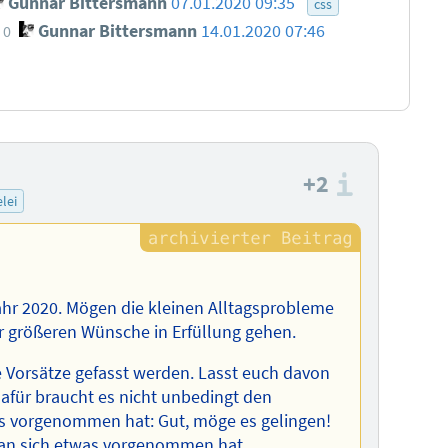
Gunnar Bittersmann
07.01.2020 09:35
css
Gunnar Bittersmann
14.01.2020 07:46
0
+2
Informa
lei
Jahr 2020. Mögen die kleinen Alltagsprobleme
er größeren Wünsche in Erfüllung gehen.
te Vorsätze gefasst werden. Lasst euch davon
dafür braucht es nicht unbedingt den
as vorgenommen hat: Gut, möge es gelingen!
man sich etwas vorgenommen hat.