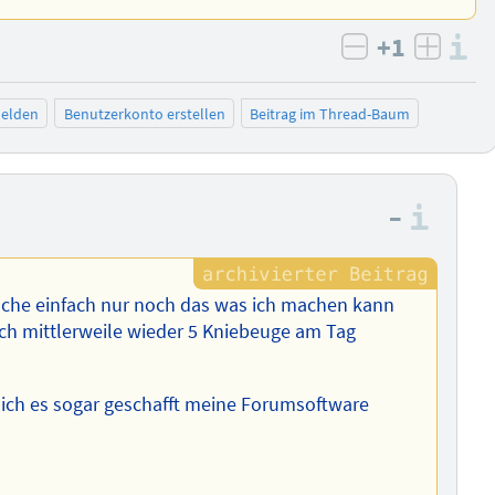
+1
I
negativ bew
posit
elden
Benutzerkonto erstellen
Beitrag im Thread-Baum
–
Info
che einfach nur noch das was ich machen kann
 ich mittlerweile wieder 5 Kniebeuge am Tag
 ich es sogar geschafft meine Forumsoftware