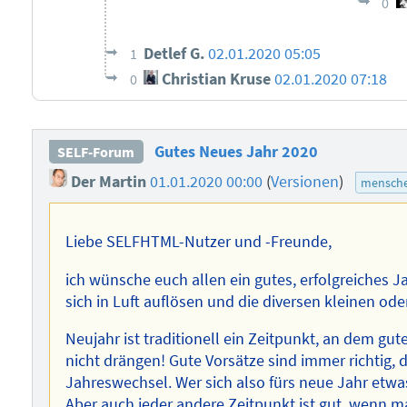
0
Detlef G.
02.01.2020 05:05
1
Christian Kruse
02.01.2020 07:18
0
Gutes Neues Jahr 2020
SELF-Forum
Der Martin
01.01.2020 00:00
(
Versionen
)
mensche
Liebe SELFHTML-Nutzer und -Freunde,
ich wünsche euch allen ein gutes, erfolgreiches 
sich in Luft auflösen und die diversen kleinen od
Neujahr ist traditionell ein Zeitpunkt, an dem gu
nicht drängen! Gute Vorsätze sind immer richtig, 
Jahreswechsel. Wer sich also fürs neue Jahr etw
Aber auch jeder andere Zeitpunkt ist gut, wenn 