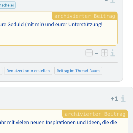
Info
schelei
e Geduld (mit mir) und eurer Unterstützung!
–
Info
negativ bewer
positiv b
Benutzerkonto erstellen
Beitrag im Thread-Baum
+1
I
hr mit vielen neuen Inspirationen und Ideen, die die