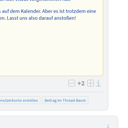
s auf dem Kalender. Aber es ist trotzdem eine
ehen. Lasst uns also darauf anstoßen!
+2
Informa
negativ bewerten
positiv bewe
nutzerkonto erstellen
Beitrag im Thread-Baum
–