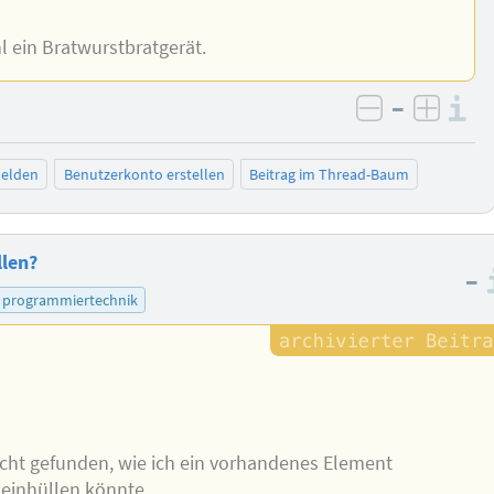
l ein Bratwurstbratgerät.
–
I
negativ be
posit
elden
Benutzerkonto erstellen
Beitrag im Thread-Baum
llen?
–
programmiertechnik
nicht gefunden, wie ich ein vorhandenes Element
 einhüllen könnte.