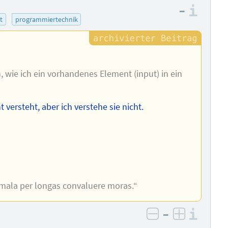
–
Info
t
programmiertechnik
, wie ich ein vorhandenes Element (input) in ein
ht versteht, aber ich verstehe sie nicht.
 mala per longas convaluere moras.“
–
Info
negativ bewer
positiv b