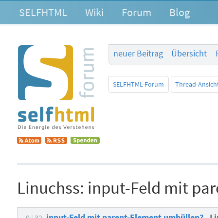
SELFHTML
Wiki
Forum
Blog
neuer Beitrag
Übersicht
SELFHTML-Forum
Thread-Ansich
Linuchss:
input-Feld mit pa
input-Feld mit parent-Element umhüllen?
L
0
32