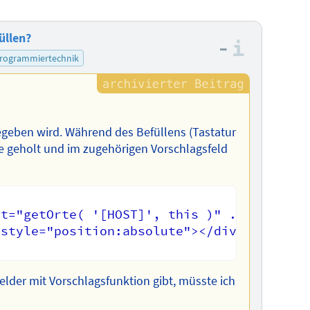
üllen?
–
Informa
rogrammiertechnik
gegeben wird. Während des Befüllens (Tastatur
e geholt und im zugehörigen Vorschlagsfeld
t="getOrte( '[HOST]', this )" ... />

style="position:absolute"></div>

Felder mit Vorschlagsfunktion gibt, müsste ich