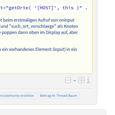
t beim erstmaligen Aufruf von oninput
t und "such_ort_vorschlaege" als Knoten
ge poppen dann oben im Display auf, aber
h ein vorhandenes Element (input) in ein
–
Informa
negativ bewerten
positiv bewe
nutzerkonto erstellen
Beitrag im Thread-Baum