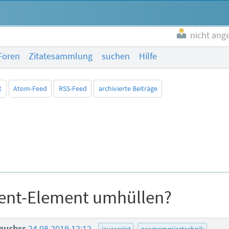
nicht ang
Foren
Zitatesammlung
suchen
Hilfe
t
Atom-Feed
RSS-Feed
archivierte Beiträge
rent-Element umhüllen?
inuchss
24.08.2019 12:12
javascript
programmiertechnik