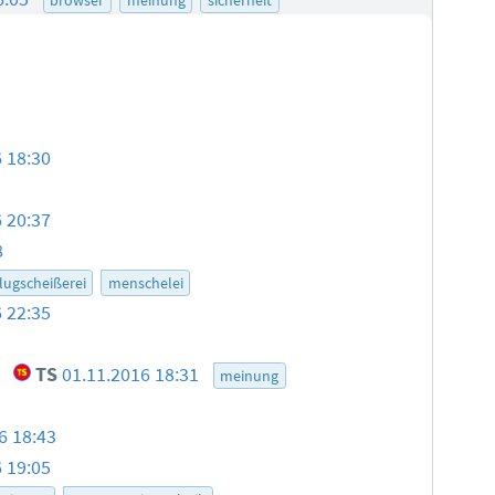
 18:30
 20:37
8
lugscheißerei
menschelei
 22:35
!
TS
01.11.2016 18:31
meinung
6 18:43
 19:05