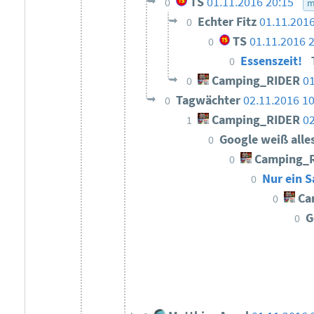
TS
01.11.2016 20:15
0
m
Echter Fitz
01.11.2016
0
TS
01.11.2016 
0
Essenszeit!
0
Camping_RIDER
01
0
Tagwächter
02.11.2016 10
0
Camping_RIDER
02
1
Google weiß alle
0
Camping_
0
Nur ein 
0
Ca
0
G
0