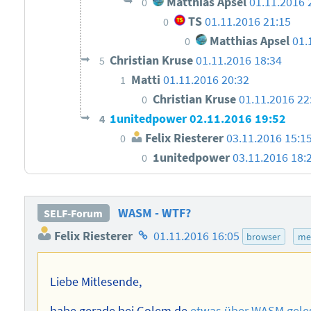
Matthias Apsel
01.11.2016 
0
TS
01.11.2016 21:15
0
Matthias Apsel
01.
0
Christian Kruse
01.11.2016 18:34
5
Matti
01.11.2016 20:32
1
Christian Kruse
01.11.2016 22
0
1unitedpower
02.11.2016 19:52
4
Felix Riesterer
03.11.2016 15:1
0
1unitedpower
03.11.2016 18:
0
WASM - WTF?
SELF-Forum
Homepage
Felix Riesterer
01.11.2016 16:05
browser
me
des
Autors
Liebe Mitlesende,
habe gerade bei Golem.de
etwas über WASM gele