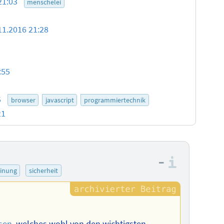
21:03
menschelei
11.2016 21:28
:55
5
browser
javascript
programmiertechnik
21
–
Informa
inung
sicherheit
sen
, welches wohl von den wichtigsten