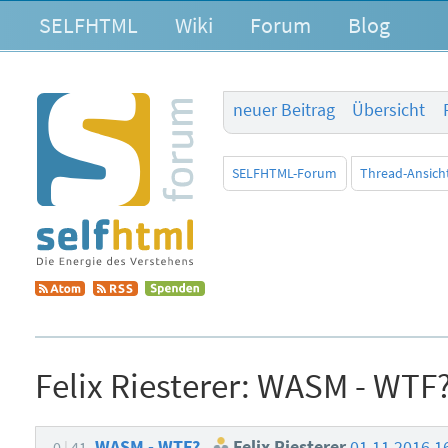
SELFHTML
Wiki
Forum
Blog
neuer Beitrag
Übersicht
SELFHTML-Forum
Thread-Ansich
Felix Riesterer:
WASM - WTF
WASM - WTF?
Felix Riesterer
01.11.2016 1
0
41