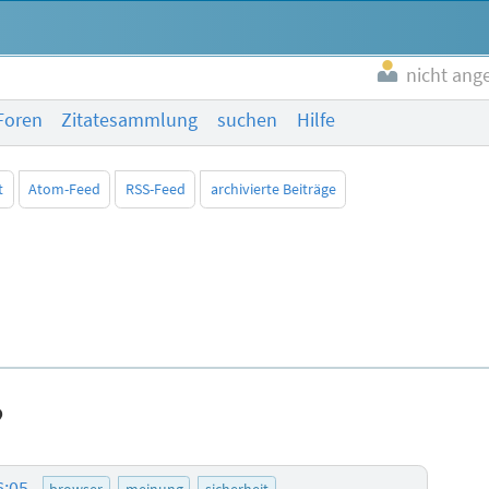
nicht ang
Foren
Zitatesammlung
suchen
Hilfe
t
Atom-Feed
RSS-Feed
archivierte Beiträge
?
6:05
browser
meinung
sicherheit