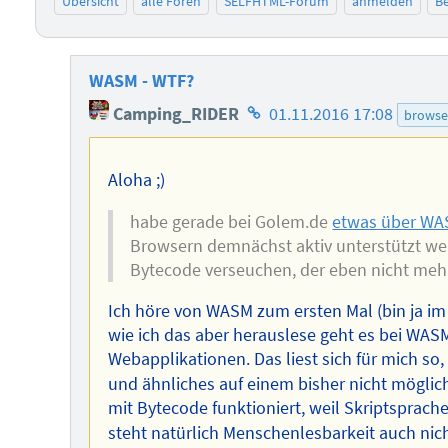
Übersicht
alle Foren
SELFHTML-Forum
anmelden
Be
WASM - WTF?
Homepage
Camping_RIDER
01.11.2016 17:08
browse
des
Autors
Aloha ;)
habe gerade bei Golem.de
etwas über WA
Browsern demnächst aktiv unterstützt wer
Bytecode verseuchen, der eben nicht mehr
Ich höre von WASM zum ersten Mal (bin ja i
wie ich das aber herauslese geht es bei WA
Webapplikationen. Das liest sich für mich so,
und ähnliches auf einem bisher nicht möglic
mit Bytecode funktioniert, weil Skriptsprach
steht natürlich Menschenlesbarkeit auch nic