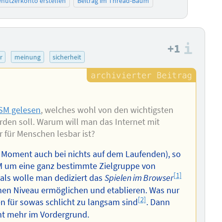
nutzerkonto erstellen
Beitrag im Thread-Baum
+1
Info
r
meinung
sicherheit
SM gelesen
, welches wohl von den wichtigsten
den soll. Warum will man das Internet mit
 für Menschen lesbar ist?
m Moment auch bei nichts auf dem Laufenden), so
SM um eine ganz bestimmte Zielgruppe von
[1]
 als wolle man dediziert das
Spielen im Browser
hen Niveau ermöglichen und etablieren. Was nur
[2]
en für sowas schlicht zu langsam sind
. Dann
ht mehr im Vordergrund.