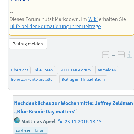
--
Dieses Forum nutzt Markdown. Im
Wiki
erhalten Sie
Hilfe bei der Formatierung Ihrer Beiträge
.
Beitrag melden
–
negativ 
posi
Übersicht
alle Foren
SELFHTML-Forum
anmelden
Benutzerkonto erstellen
Beitrag im Thread-Baum
Nachdenkliches zur Wochenmitte: Jeffrey Zeldman
„Blue Beanie Day matters“
Homepage
Matthias Apsel
23.11.2016 13:19
des
zu diesem forum