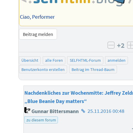
Ciao, Performer
Beitrag melden
+2
negati
Übersicht
alle Foren
SELFHTML-Forum
anmelden
Benutzerkonto erstellen
Beitrag im Thread-Baum
Nachdenkliches zur Wochenmitte: Jeffrey Zel
„Blue Beanie Day matters“
Homepage
Gunnar Bittersmann
25.11.2016 00:48
des
zu diesem forum
Autors