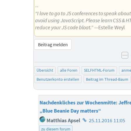
--
“I love to go to JS conferences to speak abou
avoid using JavaScript. Please learn CSS & H
reduce your JS code bloat.”
—Estelle Weyl
Beitrag melden
n
Übersicht
alle Foren
SELFHTML-Forum
anme
Benutzerkonto erstellen
Beitrag im Thread-Baum
Nachdenkliches zur Wochenmitte: Jeffr
„Blue Beanie Day matters“
Homepage
Matthias Apsel
25.11.2016 11:05
des
zu diesem forum