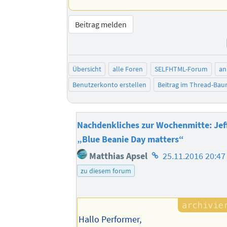
Beitrag melden
Übersicht
alle Foren
SELFHTML-Forum
an
Benutzerkonto erstellen
Beitrag im Thread-Ba
Nachdenkliches zur Wochenmitte: Jef
„Blue Beanie Day matters“
Homepage
Matthias Apsel
25.11.2016 20:47
des
zu diesem forum
Autors
Hallo Performer,