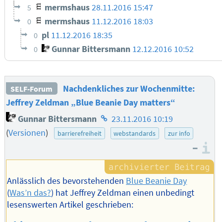
mermshaus
28.11.2016 15:47
5
mermshaus
11.12.2016 18:03
0
pl
11.12.2016 18:35
0
Gunnar Bittersmann
12.12.2016 10:52
0
Nachdenkliches zur Wochenmitte:
SELF-Forum
Jeffrey Zeldman „Blue Beanie Day matters“
Homepage
Gunnar Bittersmann
23.11.2016 10:19
des
(
Versionen
)
barrierefreiheit
webstandards
zur info
Autors
–
I
Anlässlich des bevorstehenden
Blue Beanie Day
(
Was’n das?
) hat Jeffrey Zeldman einen unbedingt
lesenswerten Artikel geschrieben: