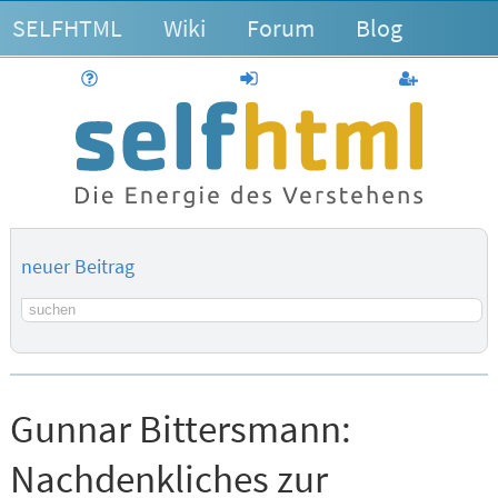
SELFHTML
Wiki
Forum
Blog
Hilfe
anmelden
Benutzerk
neuer Beitrag
Suchbegriff
Gunnar Bittersmann:
Nachdenkliches zur