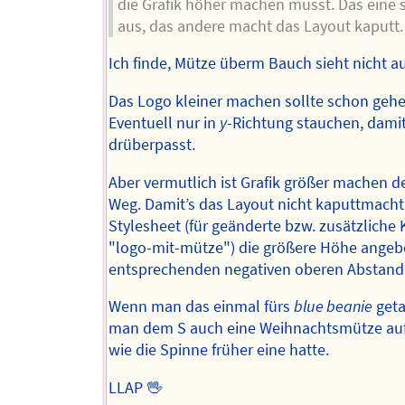
die Grafik höher machen musst. Das eine s
aus, das andere macht das Layout kaputt.
Ich finde, Mütze überm Bauch sieht nicht au
Das Logo kleiner machen sollte schon gehe
Eventuell nur in
y
-Richtung stauchen, dami
drüberpasst.
Aber vermutlich ist Grafik größer machen d
Weg. Damit’s das Layout nicht kaputtmacht
Stylesheet (für geänderte bzw. zusätzliche 
"logo-mit-mütze") die größere Höhe ange
entsprechenden negativen oberen Abstand
Wenn man das einmal fürs
blue beanie
geta
man dem S auch eine Weihnachtsmütze auf
wie die Spinne früher eine hatte.
LLAP 🖖