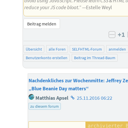
avoid using JavaScript. Please learn CSS & HTML t
reduce your JS code bloat.”
—Estelle Weyl
Beitrag melden
+1
negat
Übersicht
alle Foren
SELFHTML-Forum
anmelden
Benutzerkonto erstellen
Beitrag im Thread-Baum
Nachdenkliches zur Wochenmitte: Jeffrey Z
„Blue Beanie Day matters“
Homepage
Matthias Apsel
25.11.2016 06:22
des
zu diesem forum
Autors