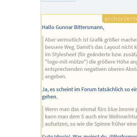
Autors
Hallo Gunnar Bittersmann,
Aber vermutlich ist Grafik größer mache
bessere Weg. Damit’s das Layout nicht 
im Stylesheet (für geänderte bzw. zusät
"logo-mit-mütze") die größere Höhe a
entsprechenden negativen oberen Abs
angeben.
Ja, es scheint im Forum tatsächlich so ei
gehen.
Wenn man das einmal fürs
blue beanie
g
kann man dem S auch eine Weihnacht
aufsetzen, so wie die Spinne früher eine
Gute Idee(n). Was meinst du, @Performe