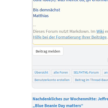
Bis demnächst
Matthias
--
Dieses Forum nutzt Markdown. Im
Wiki
er
Hilfe bei der Formatierung Ihrer Beiträge
.
Beitrag melden
Übersicht
alle Foren
SELFHTML-Forum
an
Benutzerkonto erstellen
Beitrag im Thread-Ba
Nachdenkliches zur Wochenmitte: Jeffr
„Blue Beanie Day matters“