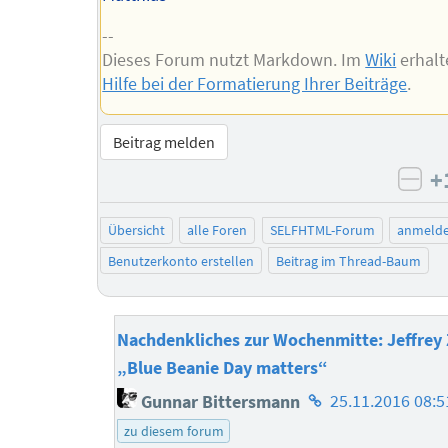
--
Dieses Forum nutzt Markdown. Im
Wiki
erhalt
Hilfe bei der Formatierung Ihrer Beiträge
.
Beitrag melden
+
neg
Übersicht
alle Foren
SELFHTML-Forum
anmeld
Benutzerkonto erstellen
Beitrag im Thread-Baum
Nachdenkliches zur Wochenmitte: Jeffrey
„Blue Beanie Day matters“
Homepage
Gunnar Bittersmann
25.11.2016 08:5
des
zu diesem forum