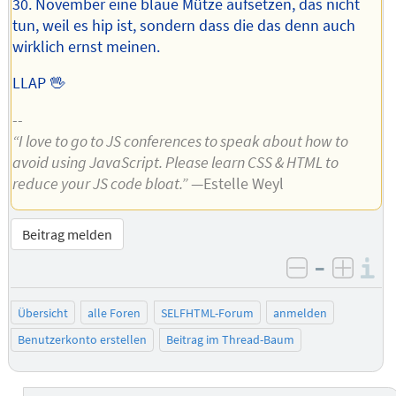
30. November eine blaue Mütze aufsetzen, das nicht
tun, weil es hip ist, sondern dass die das denn auch
wirklich ernst meinen.
LLAP 🖖
--
“I love to go to JS conferences to speak about how to
avoid using JavaScript. Please learn CSS & HTML to
reduce your JS code bloat.”
—Estelle Weyl
Beitrag melden
–
I
negativ be
posit
Übersicht
alle Foren
SELFHTML-Forum
anmelden
Benutzerkonto erstellen
Beitrag im Thread-Baum