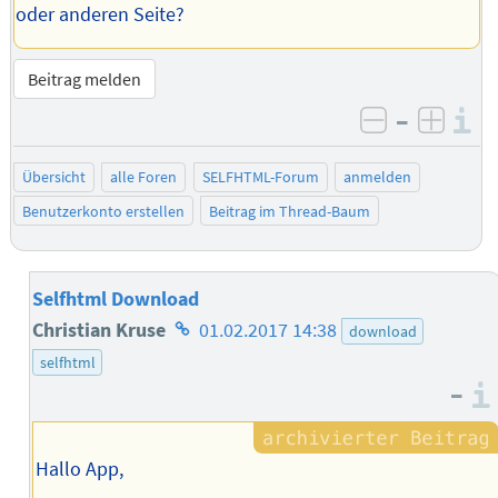
oder anderen Seite?
Beitrag melden
–
I
negativ be
posit
Übersicht
alle Foren
SELFHTML-Forum
anmelden
Benutzerkonto erstellen
Beitrag im Thread-Baum
Selfhtml Download
Homepage
Christian Kruse
01.02.2017 14:38
download
des
selfhtml
–
Autors
Hallo App,