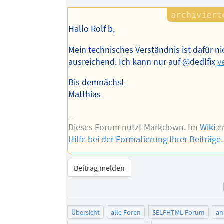
Hallo Rolf b,
Mein technisches Verständnis ist dafür ni
ausreichend. Ich kann nur auf @dedlfix
v
Bis demnächst
Matthias
--
Dieses Forum nutzt Markdown. Im
Wiki
er
Hilfe bei der Formatierung Ihrer Beiträge
.
Beitrag melden
Übersicht
alle Foren
SELFHTML-Forum
an