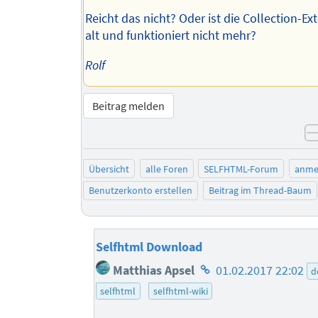
Reicht das nicht? Oder ist die Collection-Ex
alt und funktioniert nicht mehr?
Rolf
Beitrag melden
Übersicht
alle Foren
SELFHTML-Forum
anme
Benutzerkonto erstellen
Beitrag im Thread-Baum
Selfhtml Download
Homepage
Matthias Apsel
01.02.2017 22:02
d
des
selfhtml
selfhtml-wiki
Autors