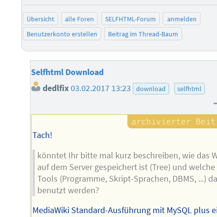
negati
po
Übersicht
alle Foren
SELFHTML-Forum
anmelden
Benutzerkonto erstellen
Beitrag im Thread-Baum
Selfhtml Download
dedlfix
03.02.2017 13:23
download
selfhtml
Tach!
könntet Ihr bitte mal kurz beschreiben, wie das W
auf dem Server gespeichert ist (Tree) und welche
Tools (Programme, Skript-Sprachen, DBMS, ...) da
benutzt werden?
MediaWiki Standard-Ausführung mit MySQL plus e