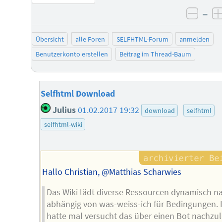
–
negat
Übersicht
alle Foren
SELFHTML-Forum
anmelden
Benutzerkonto erstellen
Beitrag im Thread-Baum
Selfhtml Download
Julius
01.02.2017 19:32
download
selfhtml
selfhtml-wiki
Hallo Christian, @Matthias Scharwies
Das Wiki lädt diverse Ressourcen dynamisch n
abhängig von was-weiss-ich für Bedingungen. 
hatte mal versucht das über einen Bot nachzu