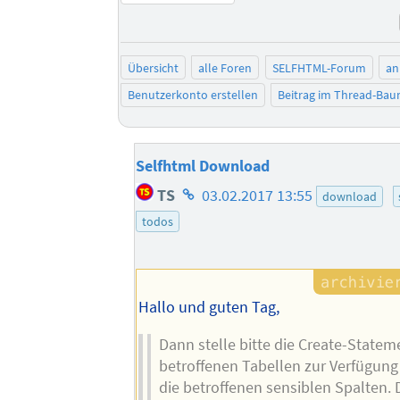
Übersicht
alle Foren
SELFHTML-Forum
an
Benutzerkonto erstellen
Beitrag im Thread-Ba
Selfhtml Download
Homepage
TS
03.02.2017 13:55
download
des
todos
Autors
Hallo und guten Tag,
Dann stelle bitte die Create-Statem
betroffenen Tabellen zur Verfügung
die betroffenen sensiblen Spalten. 