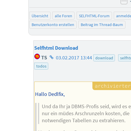
ne
Übersicht
alle Foren
SELFHTML-Forum
anmeld
Benutzerkonto erstellen
Beitrag im Thread-Baum
Selfhtml Download
Homepage
TS
03.02.2017 13:44
download
selfht
des
todos
Autors
Hallo Dedlfix,
Und da Ihr ja DBMS-Profis seid, wird es
nur ein müdes Arschrunzeln kosten, die
notwendigen Tabellen zu extrahieren.