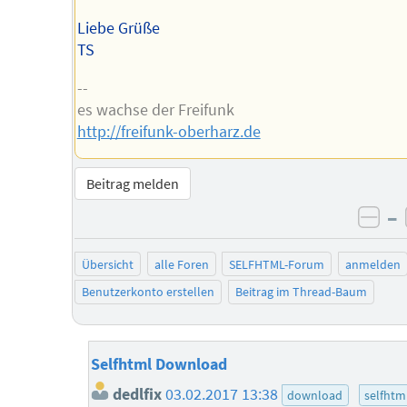
Liebe Grüße
TS
--
es wachse der Freifunk
http://freifunk-oberharz.de
Beitrag melden
–
neg
Übersicht
alle Foren
SELFHTML-Forum
anmelden
Benutzerkonto erstellen
Beitrag im Thread-Baum
Selfhtml Download
dedlfix
03.02.2017 13:38
download
selfhtm