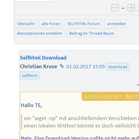
–
negati
po
Übersicht
alle Foren
SELFHTML-Forum
anmelden
Benutzerkonto erstellen
Beitrag im Thread-Baum
Selfhtml Download
Homepage
Christian Kruse
01.02.2017 15:09
download
des
selfhtml
Autors
Hallo TS,
ein "wget -np" mit anschließendem Verschieben 
einen lokalen VirtHost könnte es doch vielleicht 
Nein. Eine Download-Version sollte nicht mehr auf