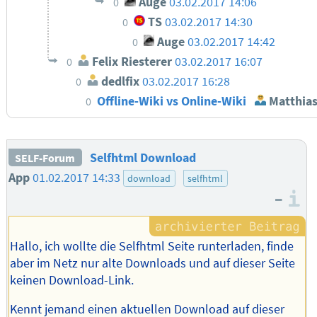
Auge
03.02.2017 14:06
0
TS
03.02.2017 14:30
0
Auge
03.02.2017 14:42
0
Felix Riesterer
03.02.2017 16:07
0
dedlfix
03.02.2017 16:28
0
Offline-Wiki vs Online-Wiki
Matthias
0
Selfhtml Download
SELF-Forum
App
01.02.2017 14:33
download
selfhtml
–
I
Hallo, ich wollte die Selfhtml Seite runterladen, finde
aber im Netz nur alte Downloads und auf dieser Seite
keinen Download-Link.
Kennt jemand einen aktuellen Download auf dieser