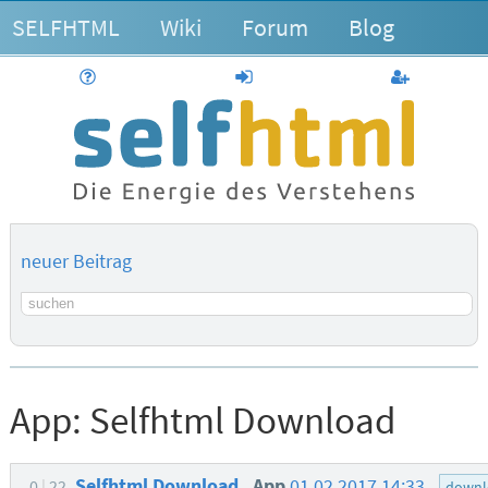
SELFHTML
Wiki
Forum
Blog
Hilfe
anmelden
Benutzerk
neuer Beitrag
Suchbegriff
App:
Selfhtml Download
Selfhtml Download
App
01.02.2017 14:33
0
22
downl