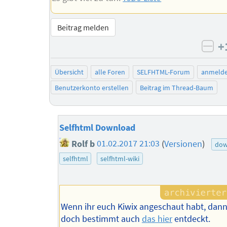
Beitrag melden
+
neg
Übersicht
alle Foren
SELFHTML-Forum
anmeld
Benutzerkonto erstellen
Beitrag im Thread-Baum
Selfhtml Download
Rolf b
01.02.2017 21:03
(
Versionen
)
dow
selfhtml
selfhtml-wiki
Wenn ihr euch Kiwix angeschaut habt, dann
doch bestimmt auch
das hier
entdeckt.