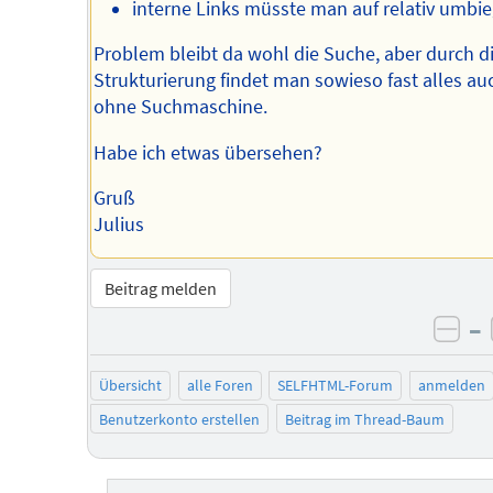
interne Links müsste man auf relativ umbi
Problem bleibt da wohl die Suche, aber durch d
Strukturierung findet man sowieso fast alles au
ohne Suchmaschine.
Habe ich etwas übersehen?
Gruß
Julius
Beitrag melden
–
neg
Übersicht
alle Foren
SELFHTML-Forum
anmelden
Benutzerkonto erstellen
Beitrag im Thread-Baum