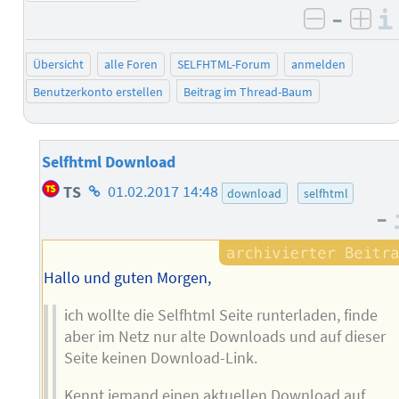
–
negativ 
posi
Übersicht
alle Foren
SELFHTML-Forum
anmelden
Benutzerkonto erstellen
Beitrag im Thread-Baum
Selfhtml Download
Homepage
TS
01.02.2017 14:48
download
selfhtml
des
–
Autors
Hallo und guten Morgen,
ich wollte die Selfhtml Seite runterladen, finde
aber im Netz nur alte Downloads und auf dieser
Seite keinen Download-Link.
Kennt jemand einen aktuellen Download auf