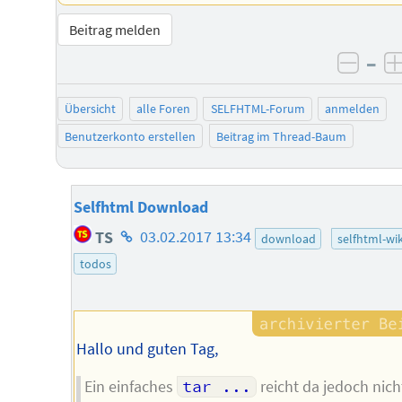
Beitrag melden
–
negat
Übersicht
alle Foren
SELFHTML-Forum
anmelden
Benutzerkonto erstellen
Beitrag im Thread-Baum
Selfhtml Download
Homepage
TS
03.02.2017 13:34
download
selfhtml-wik
des
todos
Autors
Hallo und guten Tag,
Ein einfaches
tar ...
reicht da jedoch nich