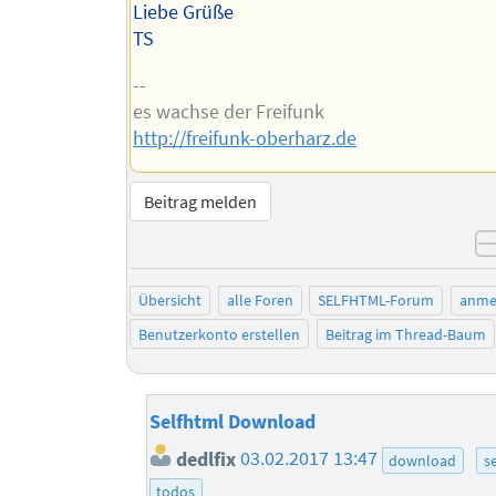
Liebe Grüße
TS
--
es wachse der Freifunk
http://freifunk-oberharz.de
Beitrag melden
Übersicht
alle Foren
SELFHTML-Forum
anme
Benutzerkonto erstellen
Beitrag im Thread-Baum
Selfhtml Download
dedlfix
03.02.2017 13:47
download
s
todos