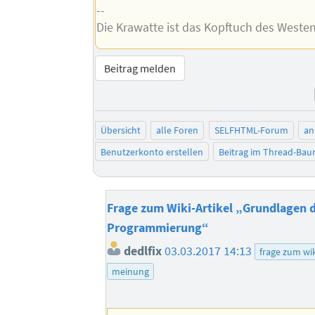
--
Die Krawatte ist das Kopftuch des Weste
Beitrag melden
Übersicht
alle Foren
SELFHTML-Forum
an
Benutzerkonto erstellen
Beitrag im Thread-Ba
Frage zum Wiki-Artikel „Grundlagen 
Programmierung“
dedlfix
03.03.2017 14:13
frage zum wik
meinung