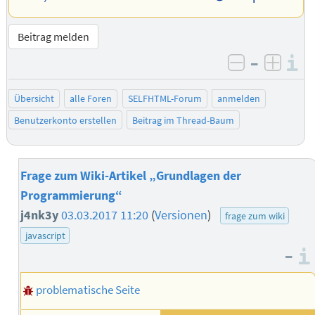
Beitrag melden
–
I
negativ be
posit
Übersicht
alle Foren
SELFHTML-Forum
anmelden
Benutzerkonto erstellen
Beitrag im Thread-Baum
Frage zum Wiki-Artikel „Grundlagen der
Programmierung“
j4nk3y
03.03.2017 11:20
(
Versionen
)
frage zum wiki
javascript
–
problematische Seite