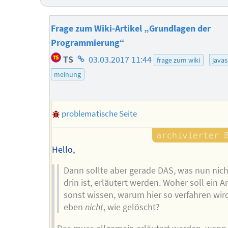
Frage zum Wiki-Artikel „Grundlagen der
Programmierung“
Homepage
TS
03.03.2017 11:44
frage zum wiki
javas
des
meinung
Autors
problematische Seite
Hello,
Dann sollte aber gerade DAS, was nun nic
drin ist, erläutert werden. Woher soll ein 
sonst wissen, warum hier so verfahren wir
eben
nicht
, wie gelöscht?