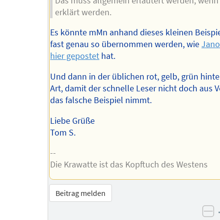
Das muss allgemein erläutert werden, wenn
erklärt werden.
Es könnte mMn anhand dieses kleinen Beispi
fast genau so übernommen werden, wie
Jano
hier gepostet
hat.
Und dann in der üblichen rot, gelb, grün hint
Art, damit der schnelle Leser nicht doch aus 
das falsche Beispiel nimmt.
Liebe Grüße
Tom S.
--
Die Krawatte ist das Kopftuch des Westens
Beitrag melden
ne