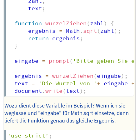
      zahl
,
      text
;
function
wurzelZiehen
(
zahl
)
{
      ergebnis 
=
 Math
.
sqrt
(
zahl
)
;
return
 ergebnis
;
}
  eingabe 
=
prompt
(
'Bitte geben Sie ei
  ergebnis 
=
wurzelZiehen
(
eingabe
)
;
  text 
=
'Die Wurzel von '
+
 eingabe 
+
'
  document
.
write
(
text
)
;
Wozu dient diese Variable im Beispiel? Wenn ich sie
weglasse und "eingabe" für Math.sqrt einsetze, dann
liefert die Funktion genau das gleiche Ergebnis.
'use strict'
;