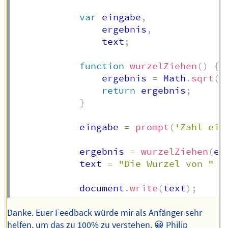
var
 eingabe
,
                ergebnis
,
                text
;
function
wurzelZiehen
(
)
{
                ergebnis 
=
 Math
.
sqrt
(
e
return
 ergebnis
;
}
            eingabe 
=
prompt
(
'Zahl ein
            ergebnis 
=
wurzelZiehen
(
ei
            text 
=
"Die Wurzel von "
+
            document
.
write
(
text
)
;
Danke. Euer Feedback würde mir als Anfänger sehr
helfen, um das zu 100% zu verstehen. 😀 Philip