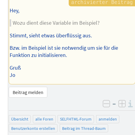
Hey,
Wozu dient diese Variable im Beispiel?
Stimmt, sieht etwas überflüssig aus.
Bzw. im Beispiel ist sie notwendig um sie für die
Funktion zu initialisieren.
Gruß
Jo
Beitrag melden
–
negativ 
posi
Übersicht
alle Foren
SELFHTML-Forum
anmelden
Benutzerkonto erstellen
Beitrag im Thread-Baum