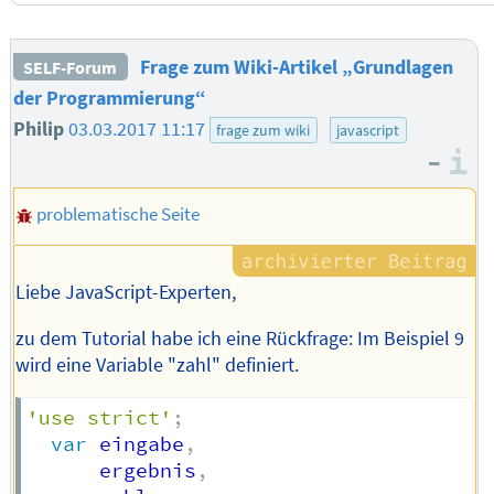
Frage zum Wiki-Artikel „Grundlagen
SELF-Forum
der Programmierung“
Philip
03.03.2017 11:17
frage zum wiki
javascript
–
I
problematische Seite
Liebe JavaScript-Experten,
zu dem Tutorial habe ich eine Rückfrage: Im Beispiel 9
wird eine Variable "zahl" definiert.
'use strict'
;
var
 eingabe
,
      ergebnis
,