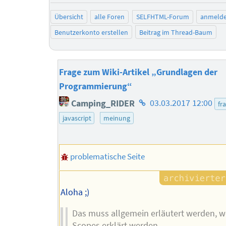
Übersicht
alle Foren
SELFHTML-Forum
anmeld
Benutzerkonto erstellen
Beitrag im Thread-Baum
Frage zum Wiki-Artikel „Grundlagen der
Programmierung“
Homepage
Camping_RIDER
03.03.2017 12:00
fr
des
javascript
meinung
Autors
problematische Seite
Aloha ;)
Das muss allgemein erläutert werden, 
Scopes erklärt werden.