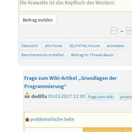
Die Krawatte ist das Kopftuch des Westens
Beitrag melden
–
negat
Übersicht
alle Foren
SELFHTML-Forum
anmelden
Benutzerkonto erstellen
Beitrag im Thread-Baum
Frage zum Wiki-Artikel „Grundlagen der
Programmierung“
dedlfix
03.03.2017 11:39
frage zum wiki
javascr
problematische Seite