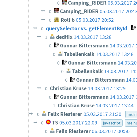
Camping_RIDER
05.03.2017 2
0
Camping_RIDER
05.03.2017 20:4
0
Rolf b
05.03.2017 20:52
0
querySelector vs. getElementById
0
dedlfix
14.03.2017 13:28
1
Gunnar Bittersmann
14.03.2017 
0
Tabellenkalk
14.03.2017 13:48
0
Gunnar Bittersmann
14.03.20
0
Tabellenkalk
14.03.2017 14
0
Gunnar Bittersmann
14.0
0
Christian Kruse
14.03.2017 13:29
0
Gunnar Bittersmann
14.03.2017 
0
Christian Kruse
14.03.2017 13:44
1
Felix Riesterer
05.03.2017 21:30
0
mein
TS
05.03.2017 22:09
0
javascript
mein
Felix Riesterer
06.03.2017 00:50
0