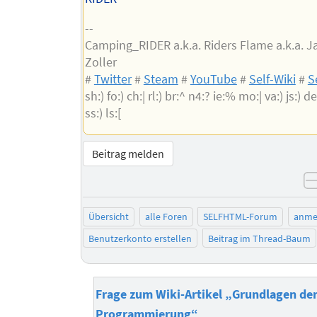
--
Camping_RIDER a.k.a. Riders Flame a.k.a. 
Zoller
#
Twitter
#
Steam
#
YouTube
#
Self-Wiki
#
S
sh:) fo:) ch:| rl:) br:^ n4:? ie:% mo:| va:) js:) de:
ss:) ls:[
Beitrag melden
Übersicht
alle Foren
SELFHTML-Forum
anme
Benutzerkonto erstellen
Beitrag im Thread-Baum
Frage zum Wiki-Artikel „Grundlagen de
Programmierung“