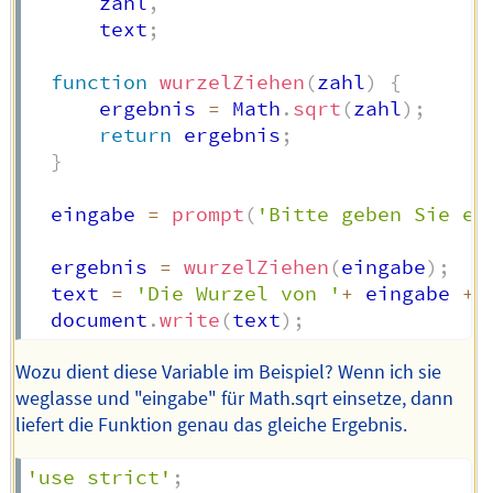
      zahl
,
      text
;
function
wurzelZiehen
(
zahl
)
{
      ergebnis 
=
 Math
.
sqrt
(
zahl
)
;
return
 ergebnis
;
}
  eingabe 
=
prompt
(
'Bitte geben Sie ei
  ergebnis 
=
wurzelZiehen
(
eingabe
)
;
  text 
=
'Die Wurzel von '
+
 eingabe 
+
'
  document
.
write
(
text
)
;
Wozu dient diese Variable im Beispiel? Wenn ich sie
weglasse und "eingabe" für Math.sqrt einsetze, dann
liefert die Funktion genau das gleiche Ergebnis.
'use strict'
;