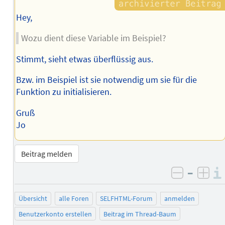
Hey,
Wozu dient diese Variable im Beispiel?
Stimmt, sieht etwas überflüssig aus.
Bzw. im Beispiel ist sie notwendig um sie für die
Funktion zu initialisieren.
Gruß
Jo
Beitrag melden
–
negativ 
posi
Übersicht
alle Foren
SELFHTML-Forum
anmelden
Benutzerkonto erstellen
Beitrag im Thread-Baum