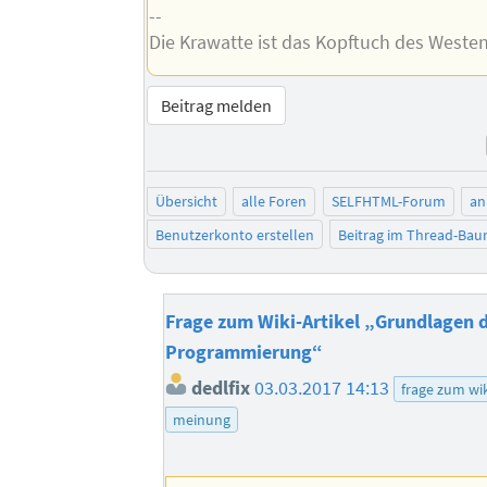
--
Die Krawatte ist das Kopftuch des Weste
Beitrag melden
Übersicht
alle Foren
SELFHTML-Forum
an
Benutzerkonto erstellen
Beitrag im Thread-Ba
Frage zum Wiki-Artikel „Grundlagen 
Programmierung“
dedlfix
03.03.2017 14:13
frage zum wik
meinung