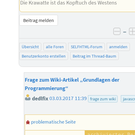
Die Krawatte ist das Kopftuch des Westens
Beitrag melden
–
negat
Übersicht
alle Foren
SELFHTML-Forum
anmelden
Benutzerkonto erstellen
Beitrag im Thread-Baum
Frage zum Wiki-Artikel „Grundlagen der
Programmierung“
dedlfix
03.03.2017 11:39
frage zum wiki
javascr
problematische Seite