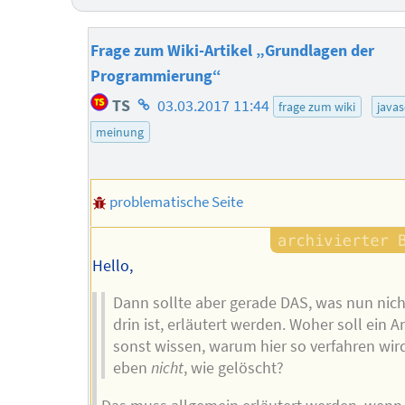
Frage zum Wiki-Artikel „Grundlagen der
Programmierung“
Homepage
TS
03.03.2017 11:44
frage zum wiki
javas
des
meinung
Autors
problematische Seite
Hello,
Dann sollte aber gerade DAS, was nun nic
drin ist, erläutert werden. Woher soll ein 
sonst wissen, warum hier so verfahren wir
eben
nicht
, wie gelöscht?