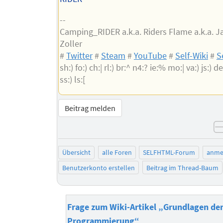
--
Camping_RIDER a.k.a. Riders Flame a.k.a. 
Zoller
#
Twitter
#
Steam
#
YouTube
#
Self-Wiki
#
S
sh:) fo:) ch:| rl:) br:^ n4:? ie:% mo:| va:) js:) de:
ss:) ls:[
Beitrag melden
Übersicht
alle Foren
SELFHTML-Forum
anme
Benutzerkonto erstellen
Beitrag im Thread-Baum
Frage zum Wiki-Artikel „Grundlagen de
Programmierung“