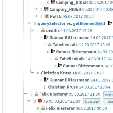
Camping_RIDER
05.03.2017 2
0
Camping_RIDER
05.03.2017 20:4
0
Rolf b
05.03.2017 20:52
0
querySelector vs. getElementById
0
dedlfix
14.03.2017 13:28
1
Gunnar Bittersmann
14.03.2017 
0
Tabellenkalk
14.03.2017 13:48
0
Gunnar Bittersmann
14.03.20
0
Tabellenkalk
14.03.2017 14
0
Gunnar Bittersmann
14.0
0
Christian Kruse
14.03.2017 13:29
0
Gunnar Bittersmann
14.03.2017 
0
Christian Kruse
14.03.2017 13:44
1
Felix Riesterer
05.03.2017 21:30
0
mein
TS
05.03.2017 22:09
0
javascript
mein
Felix Riesterer
06.03.2017 00:50
0