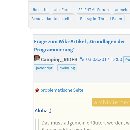
Übersicht
alle Foren
SELFHTML-Forum
anmeld
Benutzerkonto erstellen
Beitrag im Thread-Baum
Frage zum Wiki-Artikel „Grundlagen der
Programmierung“
Homepage
Camping_RIDER
03.03.2017 12:00
fr
des
javascript
meinung
Autors
problematische Seite
Aloha ;)
Das muss allgemein erläutert werden, 
Scopes erklärt werden.