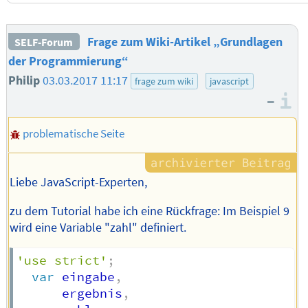
Frage zum Wiki-Artikel „Grundlagen
SELF-Forum
der Programmierung“
Philip
03.03.2017 11:17
frage zum wiki
javascript
–
I
problematische Seite
Liebe JavaScript-Experten,
zu dem Tutorial habe ich eine Rückfrage: Im Beispiel 9
wird eine Variable "zahl" definiert.
'use strict'
;
var
 eingabe
,
      ergebnis
,