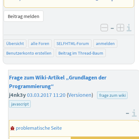
Beitrag melden
–
I
negativ be
posit
Übersicht
alle Foren
SELFHTML-Forum
anmelden
Benutzerkonto erstellen
Beitrag im Thread-Baum
Frage zum Wiki-Artikel „Grundlagen der
Programmierung“
j4nk3y
03.03.2017 11:20
(
Versionen
)
frage zum wiki
javascript
–
problematische Seite