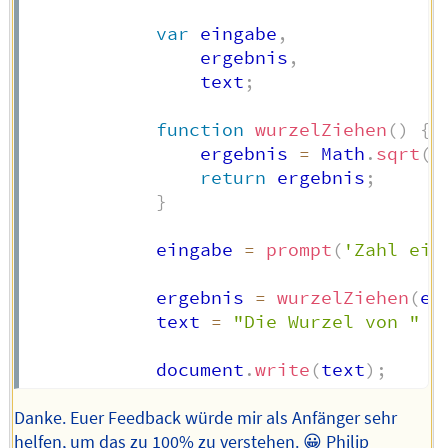
var
 eingabe
,
                ergebnis
,
                text
;
function
wurzelZiehen
(
)
{
                ergebnis 
=
 Math
.
sqrt
(
e
return
 ergebnis
;
}
            eingabe 
=
prompt
(
'Zahl ein
            ergebnis 
=
wurzelZiehen
(
ei
            text 
=
"Die Wurzel von "
+
            document
.
write
(
text
)
;
Danke. Euer Feedback würde mir als Anfänger sehr
helfen, um das zu 100% zu verstehen. 😀 Philip