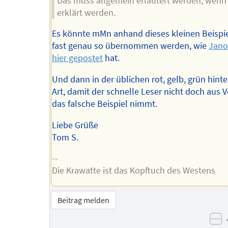
Das muss allgemein erläutert werden, wenn
erklärt werden.
Es könnte mMn anhand dieses kleinen Beispi
fast genau so übernommen werden, wie
Jano
hier gepostet
hat.
Und dann in der üblichen rot, gelb, grün hint
Art, damit der schnelle Leser nicht doch aus 
das falsche Beispiel nimmt.
Liebe Grüße
Tom S.
--
Die Krawatte ist das Kopftuch des Westens
Beitrag melden
ne