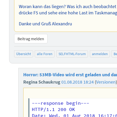
Woran kann das liegen? Was ich auch beobachtet 
drücke F5 und sehe eine hohe Last im Taskmanage
Danke und Gruß Alexandru
Beitrag melden
Übersicht
alle Foren
SELFHTML-Forum
anmelden
Be
Horror: 53MB-Video wird erst geladen und da
Regina Schaukrug
01.08.2018 18:24
(
Versionen
---response begin---

HTTP/1.1 200 OK

Date: Wed, 01 Aug 2018 16:17:0