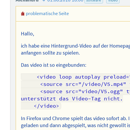
software
video
des
problematische Seite
Autors
Hallo,
ich habe eine Hintergrund-Video auf der Homepag
anfangen sollte zu spielen.
Das video ist so eingebunden:
    <video loop autoplay preload="auto">

      <source src="/video/V5.mp4" type="video/mp4">

      <source src="video/V5.ogg" type="video/ogg"> Ihr Browser 
unterstützt das Video-Tag nicht.

In Firefox und Chrome spielt das video sofort ab.
geladen und dann abgespielt, was nicht gewollt is