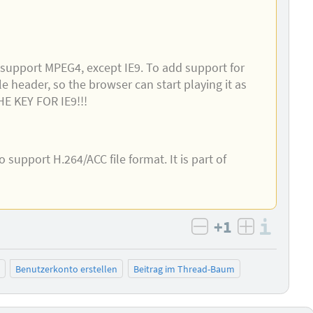
t support MPEG4, except IE9. To add support for
ile header, so the browser can start playing it as
HE KEY FOR IE9!!!
so support H.264/ACC file format. It is part of
+1
Info
negativ bewert
positiv b
Benutzerkonto erstellen
Beitrag im Thread-Baum