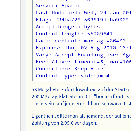
Server: Apache

Last-Modified: Wed, 24 Jan 201
ETag: "34ba729-563819dfba900"

Accept-Ranges: bytes

Content-Length: 55289641

Cache-Control: max-age=86400

Expires: Thu, 02 Aug 2018 16:1
Vary: Accept-Encoding,User-Age
Keep-Alive: timeout=5, max=100
Connection: Keep-Alive

53 Megabyte Sofortdownload auf der Startsei
200 MB/Tag-Flatrate im ICE) "hoch erfreut" s
diese Seite auf jede erreichbare schwarze Lis
Eigentlich sollte man als jemand, der auf ein
Zahlung von 2,95 € verklagen.