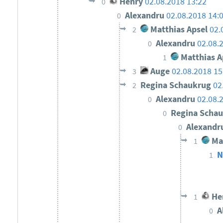
Henry
02.08.2018 13:22
0
Alexandru
02.08.2018 14:
0
Matthias Apsel
02.
2
Alexandru
02.08.
0
Matthias A
1
Auge
02.08.2018 1
3
Regina Schaukrug
02
2
Alexandru
02.08.
0
Regina Scha
0
Alexandr
0
Mat
1
N
1
He
1
A
0