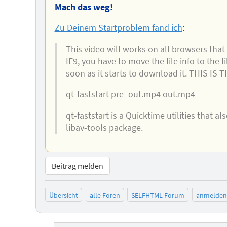
Mach das weg!
Zu Deinem Startproblem fand ich
:
This video will works on all browsers tha
IE9, you have to move the file info to the f
soon as it starts to download it. THIS IS T
qt-faststart pre_out.mp4 out.mp4
qt-faststart is a Quicktime utilities that al
libav-tools package.
Beitrag melden
Übersicht
alle Foren
SELFHTML-Forum
anmelden