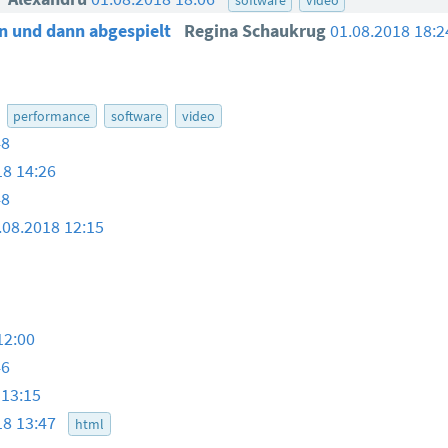
en und dann abgespielt
Regina Schaukrug
01.08.2018 18:2
performance
software
video
48
18 14:26
48
.08.2018 12:15
12:00
46
 13:15
18 13:47
html