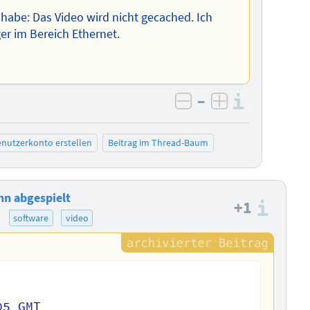
habe: Das Video wird nicht gecached. Ich
r im Bereich Ethernet.
–
Informa
negativ bewerten
positiv bewe
nutzerkonto erstellen
Beitrag im Thread-Baum
nn abgespielt
+1
Info
)
software
video
5 GMT
