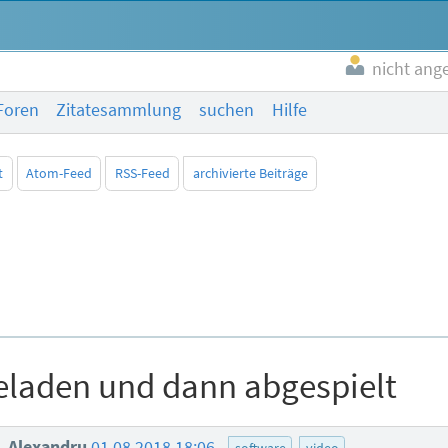
nicht ang
Foren
Zitatesammlung
suchen
Hilfe
t
Atom-Feed
RSS-Feed
archivierte Beiträge
geladen und dann abgespielt
Alexandru
01.08.2018 18:06
software
video