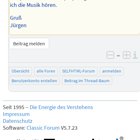
ich die Musik hören.
Gruß
Jürgen
Beitrag melden
–
negativ 
posi
Übersicht
alle Foren
SELFHTML-Forum
anmelden
Benutzerkonto erstellen
Beitrag im Thread-Baum
Seit 1995 –
Die Energie des Verstehens
Impressum
Datenschutz
Software:
Classic Forum
V5.7.23