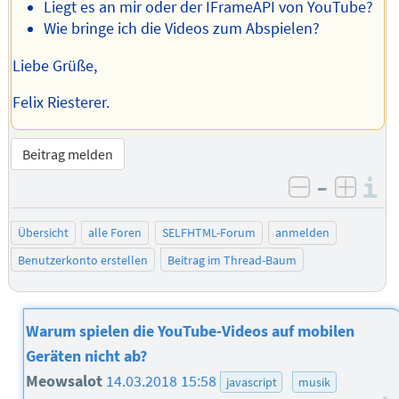
Liegt es an mir oder der IFrameAPI von YouTube?
Wie bringe ich die Videos zum Abspielen?
Liebe Grüße,
Felix Riesterer.
Beitrag melden
–
I
negativ be
posit
Übersicht
alle Foren
SELFHTML-Forum
anmelden
Benutzerkonto erstellen
Beitrag im Thread-Baum
Warum spielen die YouTube-Videos auf mobilen
Geräten nicht ab?
Meowsalot
14.03.2018 15:58
javascript
musik