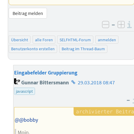
Beitrag melden
–
negativ 
posi
Übersicht
alle Foren
SELFHTML-Forum
anmelden
Benutzerkonto erstellen
Beitrag im Thread-Baum
Eingabefelder Gruppierung
Homepage
Gunnar Bittersmann
29.03.2018 08:47
des
javascript
Autors
–
@@bobby
Moin,