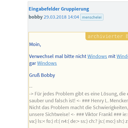
Eingabefelder Gruppierung
bobby
29.03.2018 14:04
menschelei
Moin,
Verwechsel mal bitte nicht
Windows
mit
Wind
gar
Windows
Gruß Bobby
--
-> Für jedes Problem gibt es eine Lösung, die 
sauber und falsch ist! <- ### Henry L. Mencke
Nicht das Problem macht die Schwierigkeiten
unsere Sichtweise! <- ### Viktor Frankl ### ie:{ 
va:} ls:< fo:) rl:( n4:( de:> ss:) ch:? js:( mo:} sh:) z