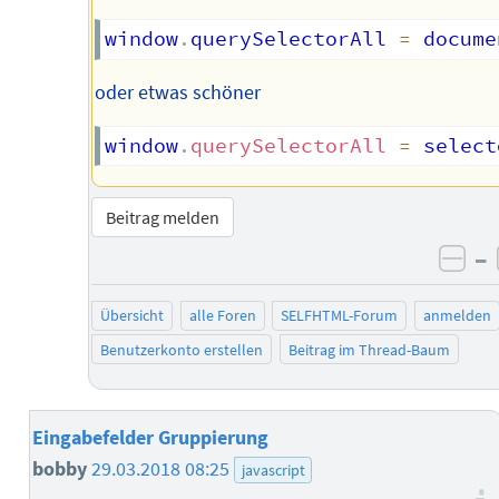
window
.
querySelectorAll 
=
 docume
oder etwas schöner
window
.
querySelectorAll
=
select
Beitrag melden
–
neg
Übersicht
alle Foren
SELFHTML-Forum
anmelden
Benutzerkonto erstellen
Beitrag im Thread-Baum
Eingabefelder Gruppierung
bobby
29.03.2018 08:25
javascript