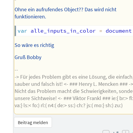
Ohne ein aufrufendes Object?? Das wird nicht
funktionieren.
var
 alle_inputs_in_color 
=
 document
So wäre es richtig
Gruß Bobby
--
-> Für jedes Problem gibt es eine Lösung, die einfach
sauber und falsch ist! <- ### Henry L. Mencken ### -
Nicht das Problem macht die Schwierigkeiten, sonde
unsere Sichtweise! <- ### Viktor Frankl ### ie:{ br:> fl:
va:} ls:< fo:) rl:( n4:( de:> ss:) ch:? js:( mo:} sh:) zu:)
Beitrag melden