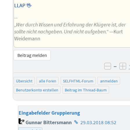
LLAP 🖖
--
„Wer durch Wissen und Erfahrung der Klügere ist, der
sollte nicht nachgeben. Und nicht aufgeben.“
—Kurt
Weidemann
Beitrag melden
–
negati
po
Übersicht
alle Foren
SELFHTML-Forum
anmelden
Benutzerkonto erstellen
Beitrag im Thread-Baum
Eingabefelder Gruppierung
Homepage
Gunnar Bittersmann
29.03.2018 08:52
des