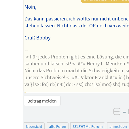
Moin,
Das kann passieren. ich wollts nur nicht unberic
stehen lassen. Nicht dass der OP noch verzweife
Gruß Bobby
--
-> Für jedes Problem gibt es eine Lösung, die ei
sauber und falsch ist! <- ### Henry L. Mencken #
Nicht das Problem macht die Schwierigkeiten, 
unsere Sichtweise! <- ### Viktor Frankl ### ie:{ br:
va:} ls:< fo:) rl:( n4:( de:> ss:) ch:? js:( mo:} sh:) zu:
Beitrag melden
–
neg
Übersicht
alle Foren
SELFHTML-Forum
anmelden