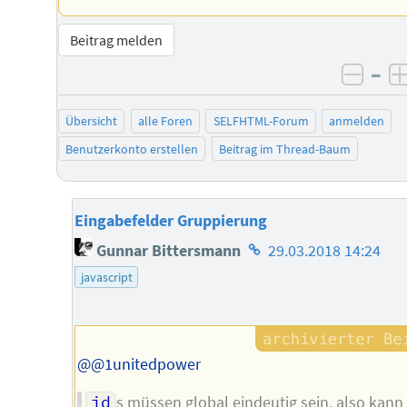
Beitrag melden
–
negat
Übersicht
alle Foren
SELFHTML-Forum
anmelden
Benutzerkonto erstellen
Beitrag im Thread-Baum
Eingabefelder Gruppierung
Homepage
Gunnar Bittersmann
29.03.2018 14:24
des
javascript
Autors
@@1unitedpower
id
s müssen global eindeutig sein, also kann 