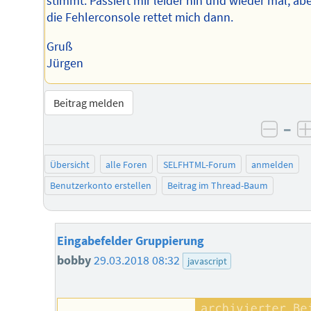
stimmt. Passiert mir leider hin und wieder mal, ab
die Fehlerconsole rettet mich dann.
Gruß
Jürgen
Beitrag melden
–
negat
Übersicht
alle Foren
SELFHTML-Forum
anmelden
Benutzerkonto erstellen
Beitrag im Thread-Baum
Eingabefelder Gruppierung
bobby
29.03.2018 08:32
javascript