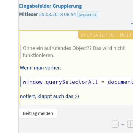
Eingabefelder Gruppierung
Mitleser
29.03.2018 08:54
javascript
Ohne ein aufrufendes Object?? Das wird nicht
funktionieren.
Wenn man vorher:
window
.
querySelectorAll 
=
 documen
notiert, klappt auch das ;-)
Beitrag melden
–
negat