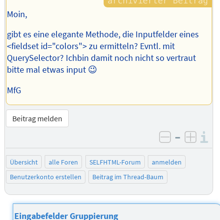
Moin,
gibt es eine elegante Methode, die Inputfelder eines
<fieldset id="colors"> zu ermitteln? Evntl. mit
QuerySelector? Ichbin damit noch nicht so vertraut
bitte mal etwas input 😉
MfG
Beitrag melden
–
I
negativ be
posit
Übersicht
alle Foren
SELFHTML-Forum
anmelden
Benutzerkonto erstellen
Beitrag im Thread-Baum
Eingabefelder Gruppierung