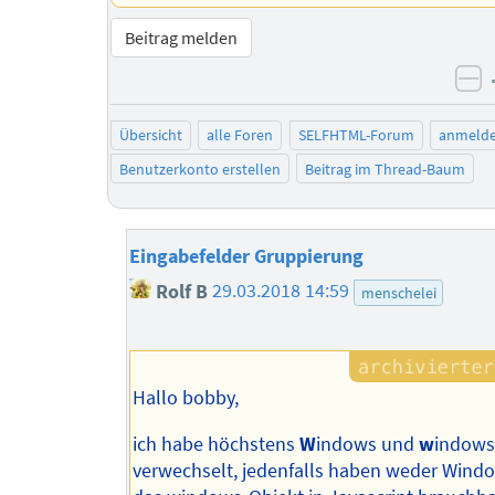
Beitrag melden
ne
Übersicht
alle Foren
SELFHTML-Forum
anmeld
Benutzerkonto erstellen
Beitrag im Thread-Baum
Eingabefelder Gruppierung
Rolf B
29.03.2018 14:59
menschelei
Hallo bobby,
ich habe höchstens
W
indows und
w
indows
verwechselt, jedenfalls haben weder Wind