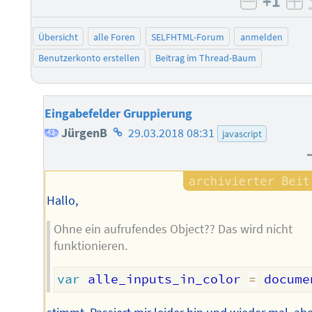
+1
negativ 
po
Übersicht
alle Foren
SELFHTML-Forum
anmelden
Benutzerkonto erstellen
Beitrag im Thread-Baum
Eingabefelder Gruppierung
Homepage
JürgenB
29.03.2018 08:31
javascript
des
Autors
Hallo,
Ohne ein aufrufendes Object?? Das wird nicht
funktionieren.
var
 alle_inputs_in_color 
=
 docume