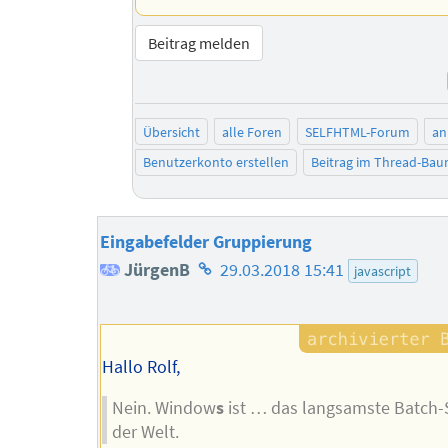
Beitrag melden
Übersicht
alle Foren
SELFHTML-Forum
an
Benutzerkonto erstellen
Beitrag im Thread-Ba
Eingabefelder Gruppierung
Homepage
JürgenB
29.03.2018 15:41
javascript
des
Autors
Hallo Rolf,
Nein. Window
s
ist … das langsamste Batch-S
der Welt.