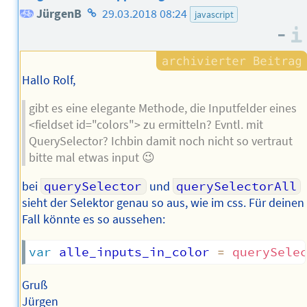
Homepage
JürgenB
29.03.2018 08:24
javascript
–
des
Autors
Hallo Rolf,
gibt es eine elegante Methode, die Inputfelder eines
<fieldset id="colors"> zu ermitteln? Evntl. mit
QuerySelector? Ichbin damit noch nicht so vertraut
bitte mal etwas input 😉
bei
querySelector
und
querySelectorAll
sieht der Selektor genau so aus, wie im css. Für deinen
Fall könnte es so aussehen:
var
 alle_inputs_in_color 
=
querySele
Gruß
Jürgen