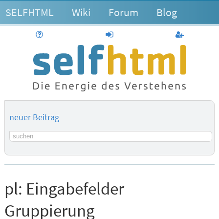
SELFHTML
Wiki
Forum
Blog
Hilfe
anmelden
Benutzerk
neuer Beitrag
Suchbegriff
pl:
Eingabefelder
Gruppierung