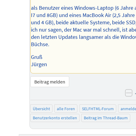
als Benutzer eines Windows-Laptop (6 Jahre a
I7 und 8GB) und eines MacBook Air (2,5 Jahre a
und 4 GB), beide aktuelle Systeme, beide SSD
ich nur sagen, der Mac war mal schnell, ist abe
den letzten Updates langsamer als die Wind
Büchse.
Gruß
Jürgen
Beitrag melden
ne
Übersicht
alle Foren
SELFHTML-Forum
anmeld
Benutzerkonto erstellen
Beitrag im Thread-Baum