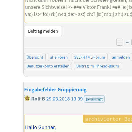
unsere Sichtweise! <- ### Viktor Frankl ### ie:{ br:
va:} ls:< fo:) rl:( n4:( de:> ss:) ch:? js:( mo:} sh:) zu:
Beitrag melden
–
neg
Übersicht
alle Foren
SELFHTML-Forum
anmelden
Benutzerkonto erstellen
Beitrag im Thread-Baum
Eingabefelder Gruppierung
Rolf B
29.03.2018 13:39
javascript
Hallo Gunnar,