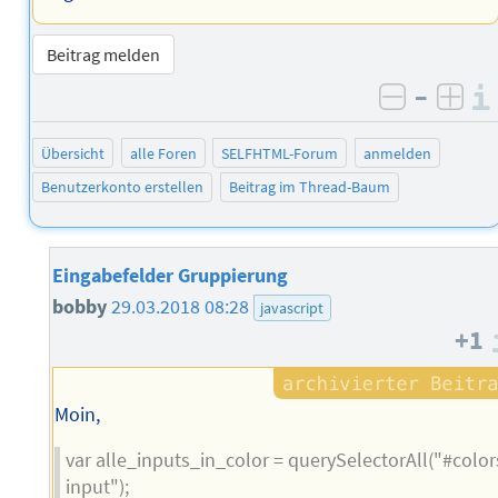
Beitrag melden
–
negativ 
posi
Übersicht
alle Foren
SELFHTML-Forum
anmelden
Benutzerkonto erstellen
Beitrag im Thread-Baum
Eingabefelder Gruppierung
bobby
29.03.2018 08:28
javascript
+1
Moin,
var alle_inputs_in_color = querySelectorAll("#color
input");