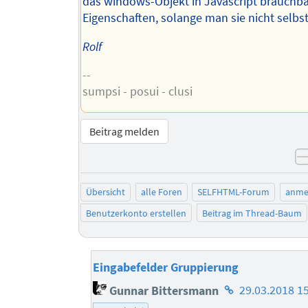
das windows-Objekt in Javascript brauchb
Eigenschaften, solange man sie nicht selbst
Rolf
--
sumpsi - posui - clusi
Beitrag melden
Übersicht
alle Foren
SELFHTML-Forum
anme
Benutzerkonto erstellen
Beitrag im Thread-Baum
Eingabefelder Gruppierung
Homepage
Gunnar Bittersmann
29.03.2018 1
des