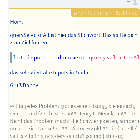
–
Moin,
querySelectorAll ist hier das Stichwort. Das sollte dich
zum Ziel führen.
let
 inputs 
=
 document
.
querySelectorA
das selektiert alle Inputs in #colors
Gruß Bobby
--
-> Für jedes Problem gibt es eine Lösung, die einfach,
sauber und falsch ist! <- ### Henry L. Mencken ### ->
Nicht das Problem macht die Schwierigkeiten, sondern
unsere Sichtweise! <- ### Viktor Frankl ### ie:{ br:> fl:{
va:} ls:< fo:) rl:( n4:( de:> ss:) ch:? js:( mo:} sh:) zu:)