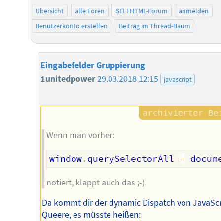
Übersicht
alle Foren
SELFHTML-Forum
anmelden
Benutzerkonto erstellen
Beitrag im Thread-Baum
Eingabefelder Gruppierung
1unitedpower
29.03.2018 12:15
javascript
Wenn man vorher:
window
.
querySelectorAll 
=
 docum
notiert, klappt auch das ;-)
Da kommt dir der dynamic Dispatch von JavaScr
Queere, es müsste heißen: