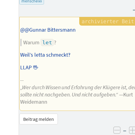
menschelei
Autors
@@Gunnar Bittersmann
Warum
let
?
Weil’s letta schmeckt‽
LLAP 🖖
--
„Wer durch Wissen und Erfahrung der Klügere ist, de
sollte nicht nachgeben. Und nicht aufgeben.“
—Kurt
Weidemann
Beitrag melden
–
negat