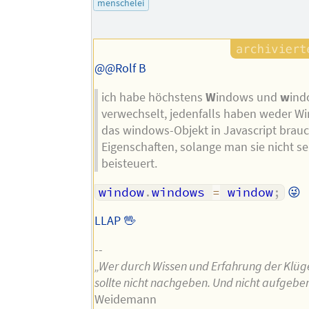
menschelei
Autors
@@Rolf B
ich habe höchstens
W
indows und
w
ind
verwechselt, jedenfalls haben weder 
das windows-Objekt in Javascript brau
Eigenschaften, solange man sie nicht se
beisteuert.
window
.
windows 
=
 window
;
😜
LLAP 🖖
--
„Wer durch Wissen und Erfahrung der Klüger
sollte nicht nachgeben. Und nicht aufgeben
Weidemann