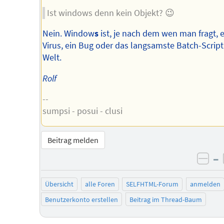
Ist windows denn kein Objekt? 😉
Nein. Window
s
ist, je nach dem wen man fragt, e
Virus, ein Bug oder das langsamste Batch-Script
Welt.
Rolf
--
sumpsi - posui - clusi
Beitrag melden
–
neg
Übersicht
alle Foren
SELFHTML-Forum
anmelden
Benutzerkonto erstellen
Beitrag im Thread-Baum