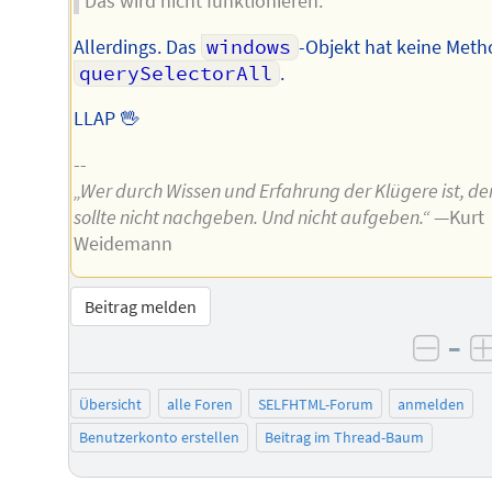
Das wird nicht funktionieren.
Allerdings. Das
windows
-Objekt hat keine Met
querySelectorAll
.
LLAP 🖖
--
„Wer durch Wissen und Erfahrung der Klügere ist, de
sollte nicht nachgeben. Und nicht aufgeben.“
—Kurt
Weidemann
Beitrag melden
–
negat
Übersicht
alle Foren
SELFHTML-Forum
anmelden
Benutzerkonto erstellen
Beitrag im Thread-Baum