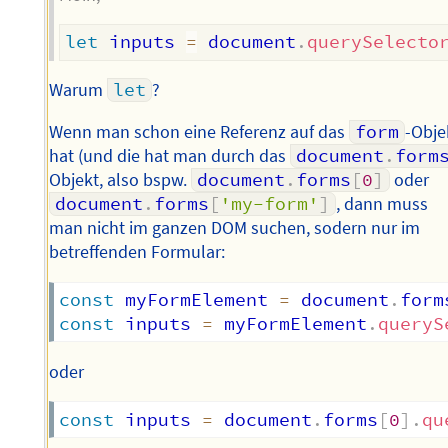
let
 inputs 
=
 document
.
querySelecto
Warum
let
?
Wenn man schon eine Referenz auf das
form
-Obje
hat (und die hat man durch das
document
.
form
Objekt, also bspw.
document
.
forms
[
0
]
oder
document
.
forms
[
'my-form'
]
, dann muss
man nicht im ganzen DOM suchen, sodern nur im
betreffenden Formular:
const
 myFormElement 
=
 document
.
form
const
 inputs 
=
 myFormElement
.
queryS
oder
const
 inputs 
=
 document
.
forms
[
0
]
.
qu