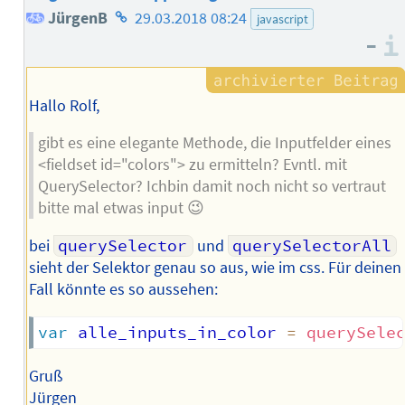
Homepage
JürgenB
29.03.2018 08:24
javascript
–
des
Autors
Hallo Rolf,
gibt es eine elegante Methode, die Inputfelder eines
<fieldset id="colors"> zu ermitteln? Evntl. mit
QuerySelector? Ichbin damit noch nicht so vertraut
bitte mal etwas input 😉
bei
querySelector
und
querySelectorAll
sieht der Selektor genau so aus, wie im css. Für deinen
Fall könnte es so aussehen:
var
 alle_inputs_in_color 
=
querySele
Gruß
Jürgen