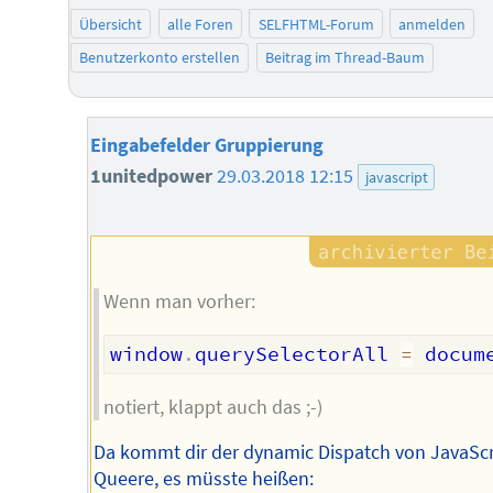
Übersicht
alle Foren
SELFHTML-Forum
anmelden
Benutzerkonto erstellen
Beitrag im Thread-Baum
Eingabefelder Gruppierung
1unitedpower
29.03.2018 12:15
javascript
Wenn man vorher:
window
.
querySelectorAll 
=
 docum
notiert, klappt auch das ;-)
Da kommt dir der dynamic Dispatch von JavaScr
Queere, es müsste heißen: