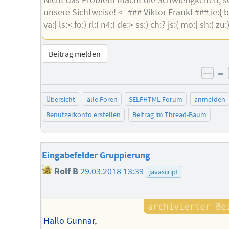
unsere Sichtweise! <- ### Viktor Frankl ### ie:{ br:
va:} ls:< fo:) rl:( n4:( de:> ss:) ch:? js:( mo:} sh:) zu:
Beitrag melden
–
neg
Übersicht
alle Foren
SELFHTML-Forum
anmelden
Benutzerkonto erstellen
Beitrag im Thread-Baum
Eingabefelder Gruppierung
Rolf B
29.03.2018 13:39
javascript
Hallo Gunnar,