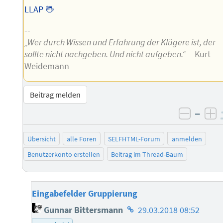
LLAP 🖖
--
„Wer durch Wissen und Erfahrung der Klügere ist, der
sollte nicht nachgeben. Und nicht aufgeben.“
—Kurt
Weidemann
Beitrag melden
–
negati
po
Übersicht
alle Foren
SELFHTML-Forum
anmelden
Benutzerkonto erstellen
Beitrag im Thread-Baum
Eingabefelder Gruppierung
Homepage
Gunnar Bittersmann
29.03.2018 08:52
des