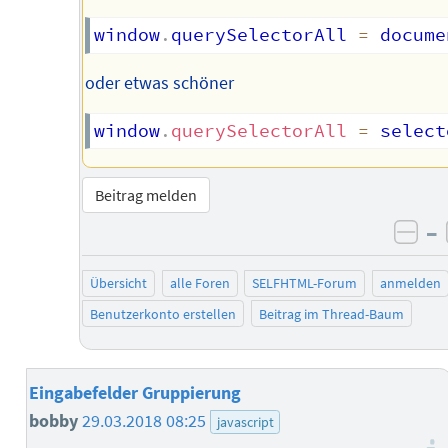
window
.
querySelectorAll 
=
 docume
oder etwas schöner
window
.
querySelectorAll
=
select
Beitrag melden
–
neg
Übersicht
alle Foren
SELFHTML-Forum
anmelden
Benutzerkonto erstellen
Beitrag im Thread-Baum
Eingabefelder Gruppierung
bobby
29.03.2018 08:25
javascript