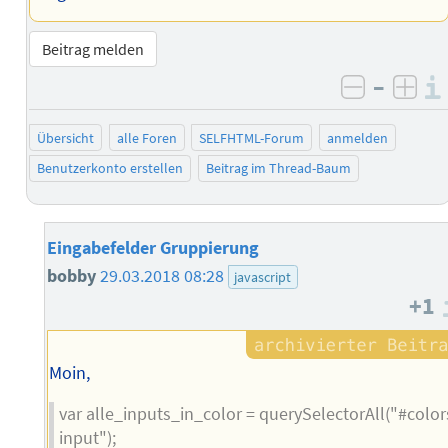
Beitrag melden
–
negativ 
posi
Übersicht
alle Foren
SELFHTML-Forum
anmelden
Benutzerkonto erstellen
Beitrag im Thread-Baum
Eingabefelder Gruppierung
bobby
29.03.2018 08:28
javascript
+1
Moin,
var alle_inputs_in_color = querySelectorAll("#color
input");