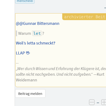
menschelei
Autors
@@Gunnar Bittersmann
Warum
let
?
Weil’s letta schmeckt‽
LLAP 🖖
--
„Wer durch Wissen und Erfahrung der Klügere ist, de
sollte nicht nachgeben. Und nicht aufgeben.“
—Kurt
Weidemann
Beitrag melden
–
negat