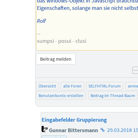
das windows-Objekt in Javascript brauchb
Eigenschaften, solange man sie nicht selbst
Rolf
--
sumpsi - posui - clusi
Beitrag melden
Übersicht
alle Foren
SELFHTML-Forum
anme
Benutzerkonto erstellen
Beitrag im Thread-Baum
Eingabefelder Gruppierung
Homepage
Gunnar Bittersmann
29.03.2018 1
des