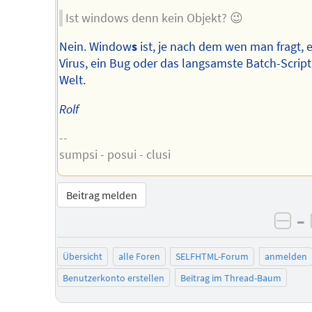
Ist windows denn kein Objekt? 😉
Nein. Window
s
ist, je nach dem wen man fragt, e
Virus, ein Bug oder das langsamste Batch-Script
Welt.
Rolf
--
sumpsi - posui - clusi
Beitrag melden
–
neg
Übersicht
alle Foren
SELFHTML-Forum
anmelden
Benutzerkonto erstellen
Beitrag im Thread-Baum