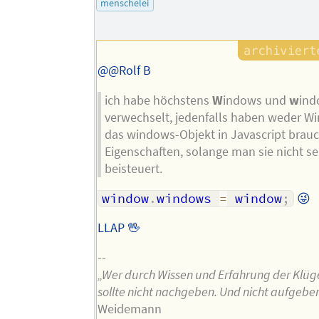
menschelei
Autors
@@Rolf B
ich habe höchstens
W
indows und
w
ind
verwechselt, jedenfalls haben weder 
das windows-Objekt in Javascript brau
Eigenschaften, solange man sie nicht se
beisteuert.
window
.
windows 
=
 window
;
😜
LLAP 🖖
--
„Wer durch Wissen und Erfahrung der Klüger
sollte nicht nachgeben. Und nicht aufgeben
Weidemann