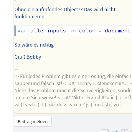
Ohne ein aufrufendes Object?? Das wird nicht
funktionieren.
var
 alle_inputs_in_color 
=
 document
So wäre es richtig
Gruß Bobby
--
-> Für jedes Problem gibt es eine Lösung, die einfach
sauber und falsch ist! <- ### Henry L. Mencken ### -
Nicht das Problem macht die Schwierigkeiten, sonde
unsere Sichtweise! <- ### Viktor Frankl ### ie:{ br:> fl:
va:} ls:< fo:) rl:( n4:( de:> ss:) ch:? js:( mo:} sh:) zu:)
Beitrag melden