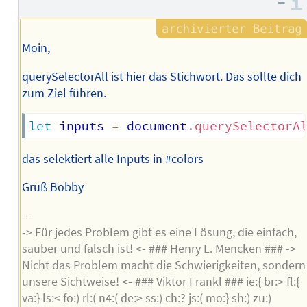
–
Moin,
querySelectorAll ist hier das Stichwort. Das sollte dich
zum Ziel führen.
let
 inputs 
=
 document
.
querySelectorA
das selektiert alle Inputs in #colors
Gruß Bobby
--
-> Für jedes Problem gibt es eine Lösung, die einfach,
sauber und falsch ist! <- ### Henry L. Mencken ### ->
Nicht das Problem macht die Schwierigkeiten, sondern
unsere Sichtweise! <- ### Viktor Frankl ### ie:{ br:> fl:{
va:} ls:< fo:) rl:( n4:( de:> ss:) ch:? js:( mo:} sh:) zu:)