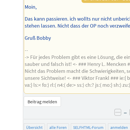
Moin,
Das kann passieren. ich wollts nur nicht unberic
stehen lassen. Nicht dass der OP noch verzweife
Gruß Bobby
--
-> Für jedes Problem gibt es eine Lösung, die ei
sauber und falsch ist! <- ### Henry L. Mencken #
Nicht das Problem macht die Schwierigkeiten, 
unsere Sichtweise! <- ### Viktor Frankl ### ie:{ br:
va:} ls:< fo:) rl:( n4:( de:> ss:) ch:? js:( mo:} sh:) zu:
Beitrag melden
–
neg
Übersicht
alle Foren
SELFHTML-Forum
anmelden