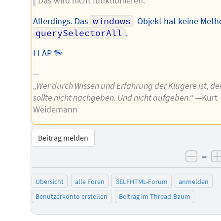
Das wird nicht funktionieren.
Allerdings. Das
windows
-Objekt hat keine Met
querySelectorAll
.
LLAP 🖖
--
„Wer durch Wissen und Erfahrung der Klügere ist, de
sollte nicht nachgeben. Und nicht aufgeben.“
—Kurt
Weidemann
Beitrag melden
–
negat
Übersicht
alle Foren
SELFHTML-Forum
anmelden
Benutzerkonto erstellen
Beitrag im Thread-Baum