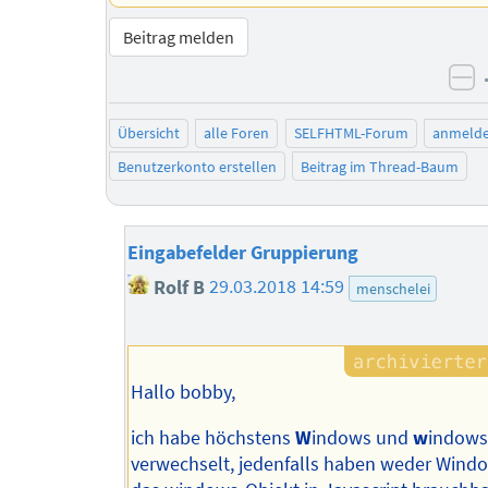
Beitrag melden
ne
Übersicht
alle Foren
SELFHTML-Forum
anmeld
Benutzerkonto erstellen
Beitrag im Thread-Baum
Eingabefelder Gruppierung
Rolf B
29.03.2018 14:59
menschelei
Hallo bobby,
ich habe höchstens
W
indows und
w
indows
verwechselt, jedenfalls haben weder Wind