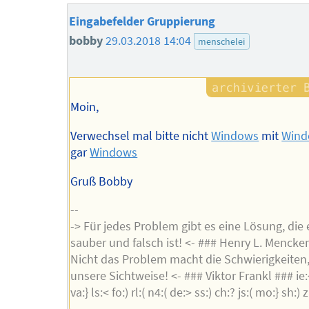
Eingabefelder Gruppierung
bobby
29.03.2018 14:04
menschelei
Moin,
Verwechsel mal bitte nicht
Windows
mit
Wind
gar
Windows
Gruß Bobby
--
-> Für jedes Problem gibt es eine Lösung, die 
sauber und falsch ist! <- ### Henry L. Mencke
Nicht das Problem macht die Schwierigkeiten
unsere Sichtweise! <- ### Viktor Frankl ### ie:{ 
va:} ls:< fo:) rl:( n4:( de:> ss:) ch:? js:( mo:} sh:) z