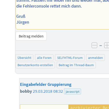
stimmt. Passiert mir leider hin und wieder mal, ab
die Fehlerconsole rettet mich dann.
Gruß
Jürgen
Beitrag melden
–
negat
Übersicht
alle Foren
SELFHTML-Forum
anmelden
Benutzerkonto erstellen
Beitrag im Thread-Baum
Eingabefelder Gruppierung
bobby
29.03.2018 08:32
javascript