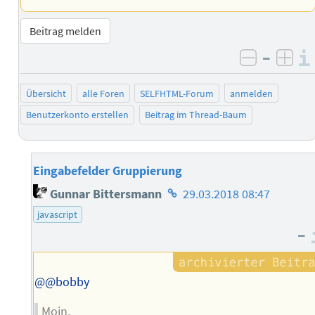
Beitrag melden
–
negativ 
posi
Übersicht
alle Foren
SELFHTML-Forum
anmelden
Benutzerkonto erstellen
Beitrag im Thread-Baum
Eingabefelder Gruppierung
Homepage
Gunnar Bittersmann
29.03.2018 08:47
des
javascript
Autors
–
@@bobby
Moin,