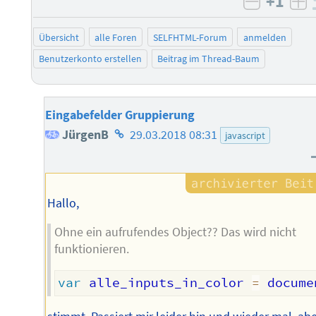
+1
negativ 
po
Übersicht
alle Foren
SELFHTML-Forum
anmelden
Benutzerkonto erstellen
Beitrag im Thread-Baum
Eingabefelder Gruppierung
Homepage
JürgenB
29.03.2018 08:31
javascript
des
Autors
Hallo,
Ohne ein aufrufendes Object?? Das wird nicht
funktionieren.
var
 alle_inputs_in_color 
=
 docume