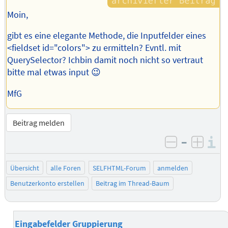
Moin,
gibt es eine elegante Methode, die Inputfelder eines
<fieldset id="colors"> zu ermitteln? Evntl. mit
QuerySelector? Ichbin damit noch nicht so vertraut
bitte mal etwas input 😉
MfG
Beitrag melden
–
I
negativ be
posit
Übersicht
alle Foren
SELFHTML-Forum
anmelden
Benutzerkonto erstellen
Beitrag im Thread-Baum
Eingabefelder Gruppierung