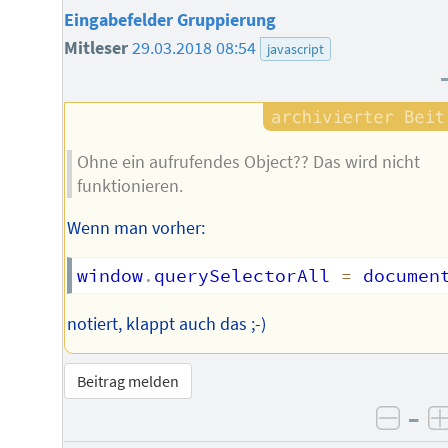
Eingabefelder Gruppierung
Mitleser
29.03.2018 08:54
javascript
Ohne ein aufrufendes Object?? Das wird nicht
funktionieren.
Wenn man vorher:
window
.
querySelectorAll 
=
 documen
notiert, klappt auch das ;-)
Beitrag melden
–
negat