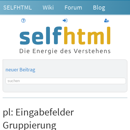
SELFHTML
Wiki
Forum
Blog
Hilfe
anmelden
Benutzerk
neuer Beitrag
Suchbegriff
pl:
Eingabefelder
Gruppierung