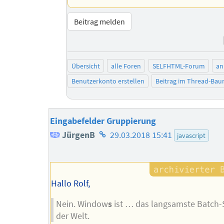
Beitrag melden
Übersicht
alle Foren
SELFHTML-Forum
an
Benutzerkonto erstellen
Beitrag im Thread-Ba
Eingabefelder Gruppierung
Homepage
JürgenB
29.03.2018 15:41
javascript
des
Autors
Hallo Rolf,
Nein. Window
s
ist … das langsamste Batch-S
der Welt.