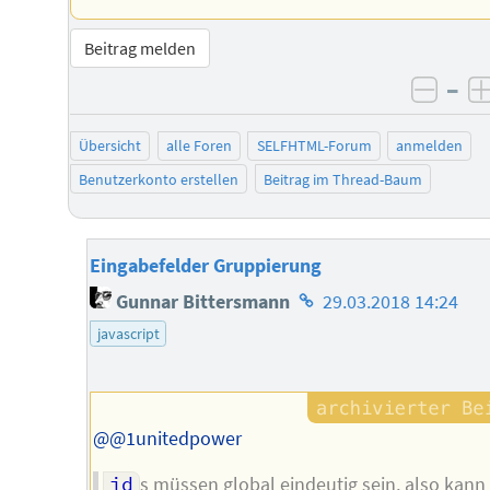
Beitrag melden
–
negat
Übersicht
alle Foren
SELFHTML-Forum
anmelden
Benutzerkonto erstellen
Beitrag im Thread-Baum
Eingabefelder Gruppierung
Homepage
Gunnar Bittersmann
29.03.2018 14:24
des
javascript
Autors
@@1unitedpower
id
s müssen global eindeutig sein, also kann 