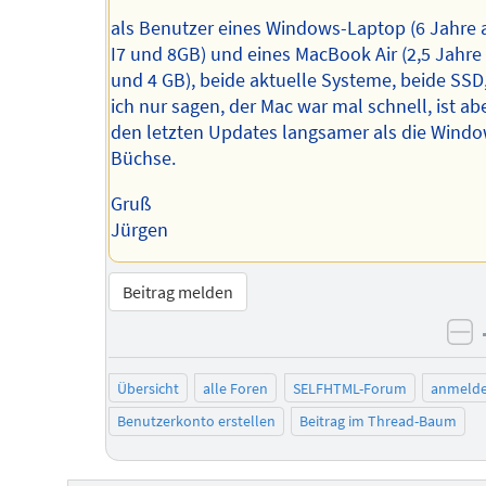
als Benutzer eines Windows-Laptop (6 Jahre a
I7 und 8GB) und eines MacBook Air (2,5 Jahre a
und 4 GB), beide aktuelle Systeme, beide SSD
ich nur sagen, der Mac war mal schnell, ist abe
den letzten Updates langsamer als die Wind
Büchse.
Gruß
Jürgen
Beitrag melden
ne
Übersicht
alle Foren
SELFHTML-Forum
anmeld
Benutzerkonto erstellen
Beitrag im Thread-Baum