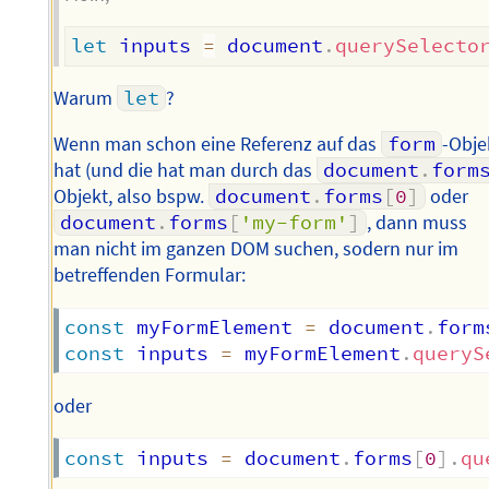
let
 inputs 
=
 document
.
querySelecto
Warum
let
?
Wenn man schon eine Referenz auf das
form
-Obje
hat (und die hat man durch das
document
.
form
Objekt, also bspw.
document
.
forms
[
0
]
oder
document
.
forms
[
'my-form'
]
, dann muss
man nicht im ganzen DOM suchen, sodern nur im
betreffenden Formular:
const
 myFormElement 
=
 document
.
form
const
 inputs 
=
 myFormElement
.
queryS
oder
const
 inputs 
=
 document
.
forms
[
0
]
.
qu