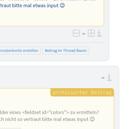
traut bitte mal etwas input 😉
–
Informa
negativ bewerten
positiv bewe
nutzerkonto erstellen
Beitrag im Thread-Baum
–
Info
lder eines <fieldset id="colors"> zu ermitteln?
h nicht so vertraut bitte mal etwas input 😉