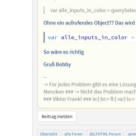
var alle_inputs_in_color = querySelec
Ohne ein aufrufendes Object?? Das wird 
var
 alle_inputs_in_color 
=
So wäre es richtig
Gruß Bobby
--
-> Für jedes Problem gibt es eine Lösung,
Mencken ### -> Nicht das Problem macht
### Viktor Frankl ### ie:{ br:> fl:{ va:} ls:< f
Beitrag melden
Übersicht
alle Foren
SELFHTML-Forum
anm