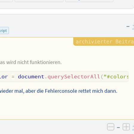
–
cript
s wird nicht funktionieren.
lor 
=
 document
.
querySelectorAll
(
"#colors 
 wieder mal, aber die Fehlerconsole rettet mich dann.
–
negativ
po