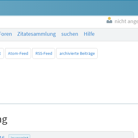
nicht ang
Foren
Zitatesammlung
suchen
Hilfe
t
Atom-Feed
RSS-Feed
archivierte Beiträge
ng
:16
javascript