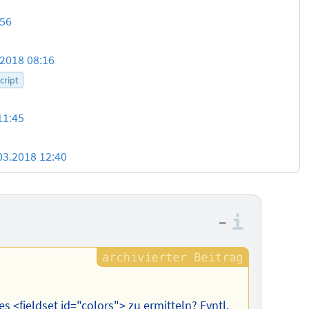
:56
.2018 08:16
cript
11:45
03.2018 12:40
–
Informa
es <fieldset id="colors"> zu ermitteln? Evntl.