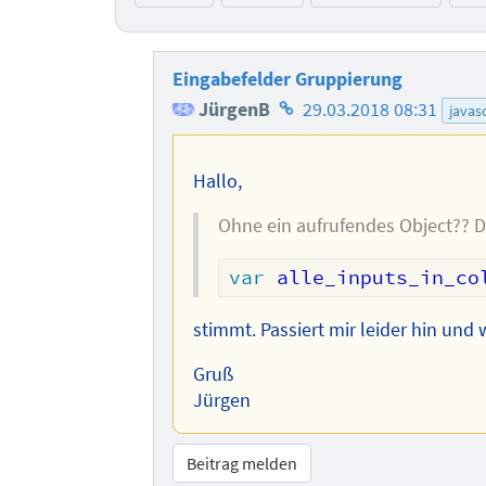
Eingabefelder Gruppierung
Homepage
JürgenB
29.03.2018 08:31
javas
des
Autors
Hallo,
Ohne ein aufrufendes Object?? Da
var
 alle_inputs_in_co
stimmt. Passiert mir leider hin und
Gruß
Jürgen
Beitrag melden