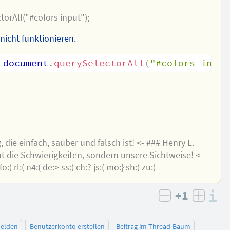
torAll("#colors input");
nicht funktionieren.
 document
.
querySelectorAll
(
"#colors input
 die einfach, sauber und falsch ist! <- ### Henry L.
 die Schwierigkeiten, sondern unsere Sichtweise! <-
o:) rl:( n4:( de:> ss:) ch:? js:( mo:} sh:) zu:)
+1
I
negativ bew
posit
elden
Benutzerkonto erstellen
Beitrag im Thread-Baum