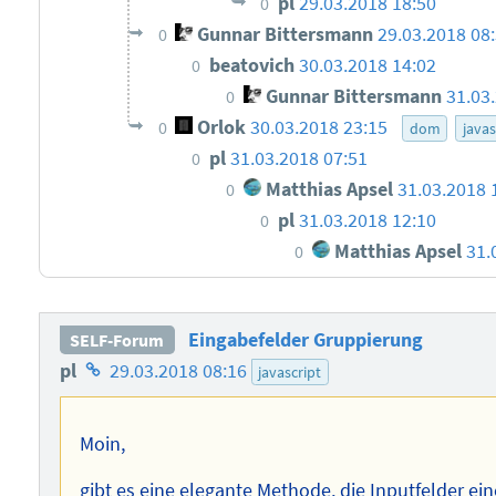
pl
29.03.2018 18:50
0
Gunnar Bittersmann
29.03.2018 08
0
beatovich
30.03.2018 14:02
0
Gunnar Bittersmann
31.03
0
Orlok
30.03.2018 23:15
0
dom
javas
pl
31.03.2018 07:51
0
Matthias Apsel
31.03.2018 
0
pl
31.03.2018 12:10
0
Matthias Apsel
31.
0
Eingabefelder Gruppierung
SELF-Forum
Homepage
pl
29.03.2018 08:16
javascript
des
Autors
Moin,
gibt es eine elegante Methode, die Inputfelder ein