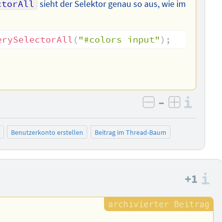
ctorAll
sieht der Selektor genau so aus, wie im
erySelectorAll
(
"#colors input"
)
;
–
Info
negativ bewer
positiv b
Benutzerkonto erstellen
Beitrag im Thread-Baum
+1
I