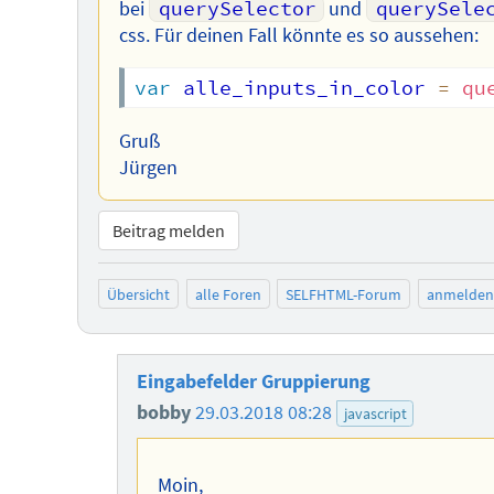
bei
querySelector
und
querySele
css. Für deinen Fall könnte es so aussehen:
var
 alle_inputs_in_color 
=
qu
Gruß
Jürgen
Beitrag melden
Übersicht
alle Foren
SELFHTML-Forum
anmelden
Eingabefelder Gruppierung
bobby
29.03.2018 08:28
javascript
Moin,