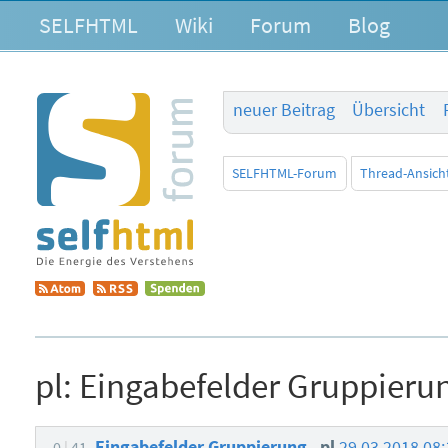
SELFHTML
Wiki
Forum
Blog
neuer Beitrag
Übersicht
SELFHTML-Forum
Thread-Ansich
pl:
Eingabefelder Gruppieru
Eingabefelder Gruppierung
pl
29.03.2018 08
0
41