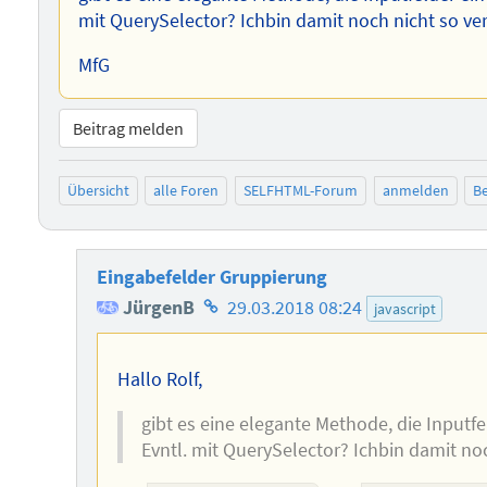
mit QuerySelector? Ichbin damit noch nicht so ver
MfG
Beitrag melden
Übersicht
alle Foren
SELFHTML-Forum
anmelden
Be
Eingabefelder Gruppierung
Homepage
JürgenB
29.03.2018 08:24
javascript
des
Autors
Hallo Rolf,
gibt es eine elegante Methode, die Inputfe
Evntl. mit QuerySelector? Ichbin damit noc