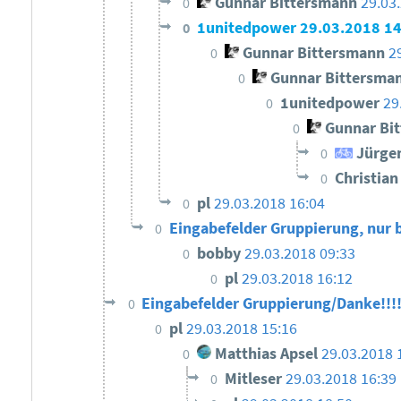
Gunnar Bittersmann
29.03
0
1unitedpower
29.03.2018 1
0
Gunnar Bittersmann
2
0
Gunnar Bittersma
0
1unitedpower
29
0
Gunnar Bi
0
Jürge
0
Christia
0
pl
29.03.2018 16:04
0
Eingabefelder Gruppierung, nur 
0
bobby
29.03.2018 09:33
0
pl
29.03.2018 16:12
0
Eingabefelder Gruppierung/Danke!!!
0
pl
29.03.2018 15:16
0
Matthias Apsel
29.03.2018 
0
Mitleser
29.03.2018 16:39
0