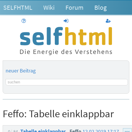
SELFHTML
Wiki
Forum
Blog
Hilfe
anmelden
Benutzerk
neuer Beitrag
Suchbegriff
Feffo:
Tabelle einklappbar
Tabelle einklappbar
Feffo
12.02.2019 17:17
0
84
css