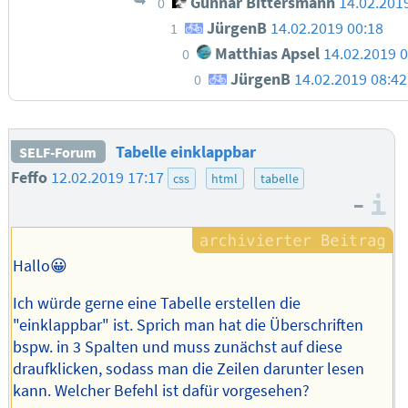
Gunnar Bittersmann
14.02.201
0
JürgenB
14.02.2019 00:18
1
Matthias Apsel
14.02.2019 0
0
JürgenB
14.02.2019 08:42
0
Tabelle einklappbar
SELF-Forum
Feffo
12.02.2019 17:17
css
html
tabelle
–
I
Hallo😀
Ich würde gerne eine Tabelle erstellen die
"einklappbar" ist. Sprich man hat die Überschriften
bspw. in 3 Spalten und muss zunächst auf diese
draufklicken, sodass man die Zeilen darunter lesen
kann. Welcher Befehl ist dafür vorgesehen?