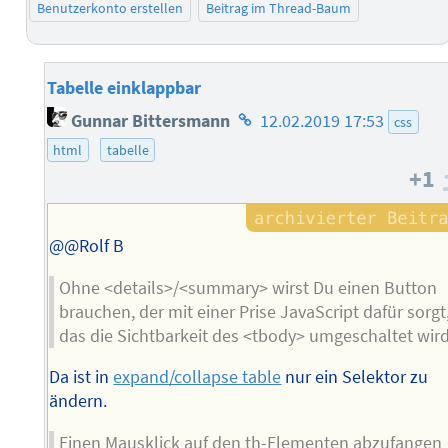
Benutzerkonto erstellen
Beitrag im Thread-Baum
Tabelle einklappbar
Homepage
Gunnar Bittersmann
12.02.2019 17:53
css
des
html
tabelle
Autors
+1
@@Rolf B
Ohne <details>/<summary> wirst Du einen Button
brauchen, der mit einer Prise JavaScript dafür sorgt
das die Sichtbarkeit des <tbody> umgeschaltet wird
Da ist in
expand/collapse table
nur ein Selektor zu
ändern.
Einen Mausklick auf den th-Elementen abzufangen