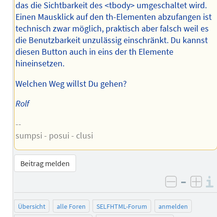
das die Sichtbarkeit des <tbody> umgeschaltet wird.
Einen Mausklick auf den th-Elementen abzufangen ist
technisch zwar möglich, praktisch aber falsch weil es
die Benutzbarkeit unzulässig einschränkt. Du kannst
diesen Button auch in eins der th Elemente
hineinsetzen.
Welchen Weg willst Du gehen?
Rolf
--
sumpsi - posui - clusi
Beitrag melden
–
negativ 
posi
Übersicht
alle Foren
SELFHTML-Forum
anmelden