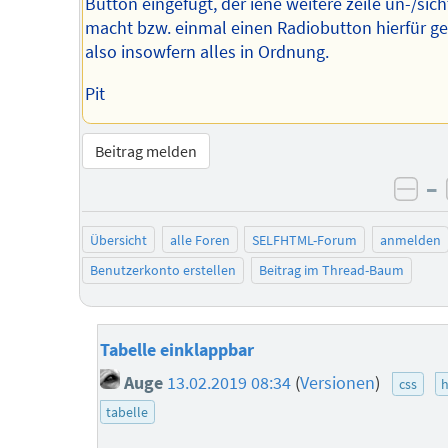
Button eingefügt, der iene weitere zeile un-/sic
macht bzw. einmal einen Radiobutton hierfür ge
also insowfern alles in Ordnung.
Pit
Beitrag melden
–
neg
Übersicht
alle Foren
SELFHTML-Forum
anmelden
Benutzerkonto erstellen
Beitrag im Thread-Baum
Tabelle einklappbar
Auge
13.02.2019 08:34
(
Versionen
)
css
tabelle