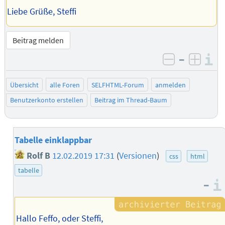
Liebe Grüße, Steffi
Beitrag melden
–
I
negativ be
posit
Übersicht
alle Foren
SELFHTML-Forum
anmelden
Benutzerkonto erstellen
Beitrag im Thread-Baum
Tabelle einklappbar
Rolf B
12.02.2019 17:31
(
Versionen
)
css
html
tabelle
–
Hallo Feffo, oder Steffi,