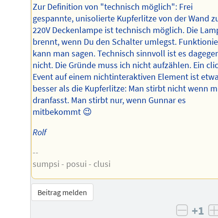
Zur Definition von "technisch möglich": Frei
gespannte, unisolierte Kupferlitze von der Wand z
220V Deckenlampe ist technisch möglich. Die Lam
brennt, wenn Du den Schalter umlegst. Funktionie
kann man sagen. Technisch sinnvoll ist es dagege
nicht. Die Gründe muss ich nicht aufzählen. Ein cli
Event auf einem nichtinteraktiven Element ist etw
besser als die Kupferlitze: Man stirbt nicht wenn 
dranfasst. Man stirbt nur, wenn Gunnar es
mitbekommt 😉
Rolf
--
sumpsi - posui - clusi
Beitrag melden
+1
negati