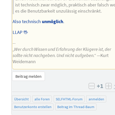
ist technisch zwar möglich, praktisch aber falsch we
es die Benutzbarkeit unzulässig einschränkt.
Also technisch
unmöglich
.
LLAP 🖖
--
„Wer durch Wissen und Erfahrung der Klügere ist, der
sollte nicht nachgeben. Und nicht aufgeben.“
—Kurt
Weidemann
Beitrag melden
+1
negativ 
po
Übersicht
alle Foren
SELFHTML-Forum
anmelden
Benutzerkonto erstellen
Beitrag im Thread-Baum