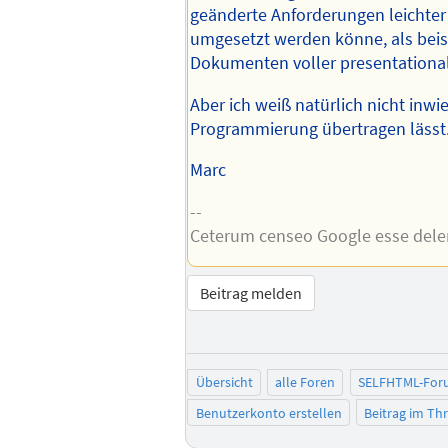
geänderte Anforderungen leichter
umgesetzt werden könne, als beis
Dokumenten voller presentationa
Aber ich weiß natürlich nicht inwie
Programmierung übertragen lässt
Marc
--
Ceterum censeo Google esse del
Beitrag melden
Übersicht
alle Foren
SELFHTML-For
Benutzerkonto erstellen
Beitrag im T