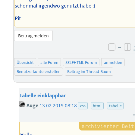
schonmal irgendwo genutzt habe :(
Pit
Beitrag melden
–
negati
po
Übersicht
alle Foren
SELFHTML-Forum
anmelden
Benutzerkonto erstellen
Beitrag im Thread-Baum
Tabelle einklappbar
Auge
13.02.2019 08:18
css
html
tabelle
Hallo