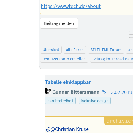
https://wwwtech.de/about
Beitrag melden
Übersicht
alle Foren
SELFHTML-Forum
an
Benutzerkonto erstellen
Beitrag im Thread-Ba
Tabelle einklappbar
Homepage
Gunnar Bittersmann
13.02.2019
des
barrierefreiheit
inclusive design
Autors
@@Christian Kruse