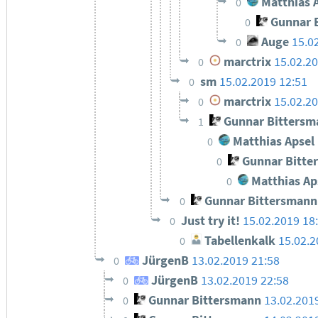
Matthias 
0
Gunnar 
0
Auge
15.0
0
marctrix
15.02.20
0
sm
15.02.2019 12:51
0
marctrix
15.02.20
0
Gunnar Bittersm
1
Matthias Apsel
0
Gunnar Bitte
0
Matthias Ap
0
Gunnar Bittersmann
0
Just try it!
15.02.2019 18
0
Tabellenkalk
15.02.2
0
JürgenB
13.02.2019 21:58
0
JürgenB
13.02.2019 22:58
0
Gunnar Bittersmann
13.02.201
0