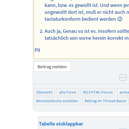
kann, bzw. es gewollt ist. Und wenn j
ungewollt dort ist, muß er nicht auch 
tastaturkonform bedient werden 😉
Auch ja, Genau so ist es. Insofern soll
tatsächlich von vorne herein korrekt 
Pit
Beitrag melden
n
Übersicht
alle Foren
SELFHTML-Forum
anme
Benutzerkonto erstellen
Beitrag im Thread-Baum
Tabelle einklappbar