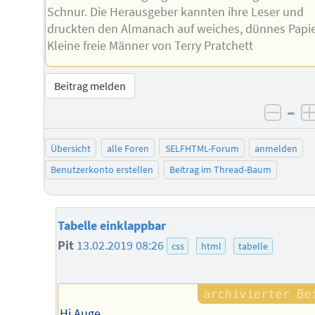
Schnur. Die Herausgeber kannten ihre Leser und
druckten den Almanach auf weiches, dünnes Papie
Kleine freie Männer von Terry Pratchett
Beitrag melden
–
negat
Übersicht
alle Foren
SELFHTML-Forum
anmelden
Benutzerkonto erstellen
Beitrag im Thread-Baum
Tabelle einklappbar
Pit
13.02.2019 08:26
css
html
tabelle
Hi Auge,