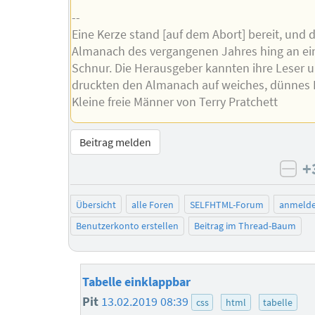
--
Eine Kerze stand [auf dem Abort] bereit, und 
Almanach des vergangenen Jahres hing an ei
Schnur. Die Herausgeber kannten ihre Leser 
druckten den Almanach auf weiches, dünnes P
Kleine freie Männer von Terry Pratchett
Beitrag melden
+
neg
Übersicht
alle Foren
SELFHTML-Forum
anmeld
Benutzerkonto erstellen
Beitrag im Thread-Baum
Tabelle einklappbar
Pit
13.02.2019 08:39
css
html
tabelle