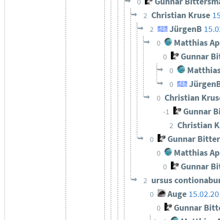
Gunnar Bittersm
0
Christian Kruse
15
2
JürgenB
15.0
2
Matthias Ap
0
Gunnar Bi
0
Matthias
0
Jürgen
0
Christian Kru
0
Gunnar B
-1
Christian 
2
Gunnar Bitte
0
Matthias Ap
0
Gunnar Bi
0
ursus contionab
2
Auge
15.02.20
0
Gunnar Bit
0