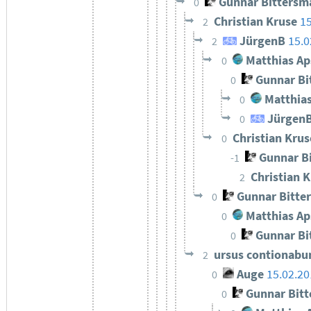
Gunnar Bittersm
0
Christian Kruse
15
2
JürgenB
15.0
2
Matthias Ap
0
Gunnar Bi
0
Matthias
0
Jürgen
0
Christian Kru
0
Gunnar B
-1
Christian 
2
Gunnar Bitte
0
Matthias Ap
0
Gunnar Bi
0
ursus contionab
2
Auge
15.02.20
0
Gunnar Bit
0