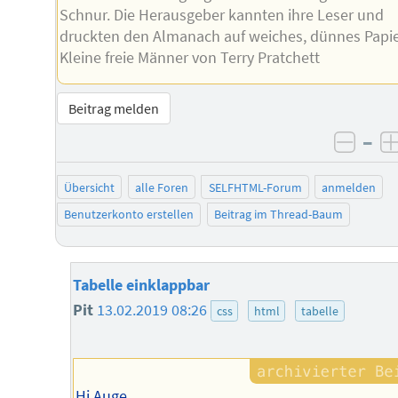
Schnur. Die Herausgeber kannten ihre Leser und
druckten den Almanach auf weiches, dünnes Papie
Kleine freie Männer von Terry Pratchett
Beitrag melden
–
negat
Übersicht
alle Foren
SELFHTML-Forum
anmelden
Benutzerkonto erstellen
Beitrag im Thread-Baum
Tabelle einklappbar
Pit
13.02.2019 08:26
css
html
tabelle
Hi Auge,