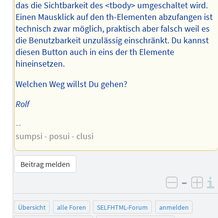
das die Sichtbarkeit des <tbody> umgeschaltet wird.
Einen Mausklick auf den th-Elementen abzufangen ist
technisch zwar möglich, praktisch aber falsch weil es
die Benutzbarkeit unzulässig einschränkt. Du kannst
diesen Button auch in eins der th Elemente
hineinsetzen.
Welchen Weg willst Du gehen?
Rolf
--
sumpsi - posui - clusi
Beitrag melden
–
negativ 
posi
Übersicht
alle Foren
SELFHTML-Forum
anmelden