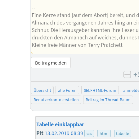
--
Eine Kerze stand [auf dem Abort] bereit, und 
Almanach des vergangenen Jahres hing an ei
Schnur. Die Herausgeber kannten ihre Leser 
druckten den Almanach auf weiches, dünnes P
Kleine freie Männer von Terry Pratchett
Beitrag melden
+
neg
Übersicht
alle Foren
SELFHTML-Forum
anmeld
Benutzerkonto erstellen
Beitrag im Thread-Baum
Tabelle einklappbar
Pit
13.02.2019 08:39
css
html
tabelle