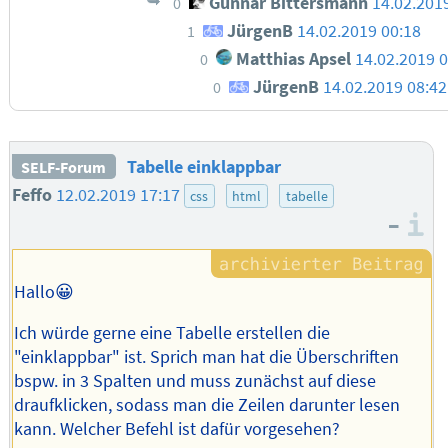
Gunnar Bittersmann
14.02.201
0
JürgenB
14.02.2019 00:18
1
Matthias Apsel
14.02.2019 0
0
JürgenB
14.02.2019 08:42
0
Tabelle einklappbar
SELF-Forum
Feffo
12.02.2019 17:17
css
html
tabelle
–
I
Hallo😀
Ich würde gerne eine Tabelle erstellen die
"einklappbar" ist. Sprich man hat die Überschriften
bspw. in 3 Spalten und muss zunächst auf diese
draufklicken, sodass man die Zeilen darunter lesen
kann. Welcher Befehl ist dafür vorgesehen?