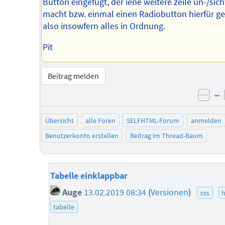
Button eingefügt, der iene weitere zeile un-/sic
macht bzw. einmal einen Radiobutton hierfür ge
also insowfern alles in Ordnung.
Pit
Beitrag melden
–
neg
Übersicht
alle Foren
SELFHTML-Forum
anmelden
Benutzerkonto erstellen
Beitrag im Thread-Baum
Tabelle einklappbar
Auge
13.02.2019 08:34
(
Versionen
)
css
tabelle