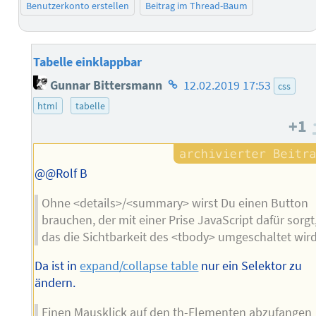
Benutzerkonto erstellen
Beitrag im Thread-Baum
Tabelle einklappbar
Homepage
Gunnar Bittersmann
12.02.2019 17:53
css
des
html
tabelle
Autors
+1
@@Rolf B
Ohne <details>/<summary> wirst Du einen Button
brauchen, der mit einer Prise JavaScript dafür sorgt
das die Sichtbarkeit des <tbody> umgeschaltet wird
Da ist in
expand/collapse table
nur ein Selektor zu
ändern.
Einen Mausklick auf den th-Elementen abzufangen