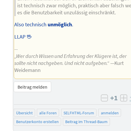
ist technisch zwar möglich, praktisch aber falsch we
es die Benutzbarkeit unzulässig einschränkt.
Also technisch
unmöglich
.
LLAP 🖖
--
„Wer durch Wissen und Erfahrung der Klügere ist, der
sollte nicht nachgeben. Und nicht aufgeben.“
—Kurt
Weidemann
Beitrag melden
+1
negativ 
po
Übersicht
alle Foren
SELFHTML-Forum
anmelden
Benutzerkonto erstellen
Beitrag im Thread-Baum