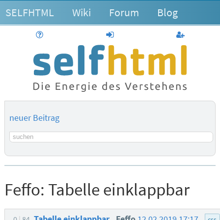
SELFHTML
Wiki
Forum
Blog
Hilfe
anmelden
Benutzerk
neuer Beitrag
Suchbegriff
Feffo:
Tabelle einklappbar
Tabelle einklappbar
Feffo
12.02.2019 17:17
0
84
css