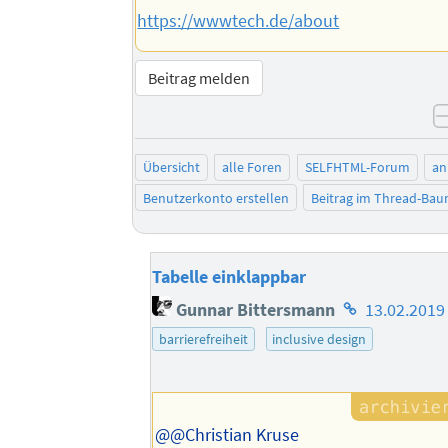
https://wwwtech.de/about
Beitrag melden
Übersicht
alle Foren
SELFHTML-Forum
an
Benutzerkonto erstellen
Beitrag im Thread-Ba
Tabelle einklappbar
Homepage
Gunnar Bittersmann
13.02.2019
des
barrierefreiheit
inclusive design
Autors
@@Christian Kruse