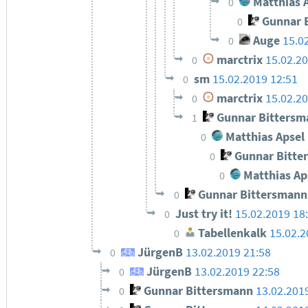
Matthias 
0
Gunnar 
0
Auge
15.0
0
marctrix
15.02.20
0
sm
15.02.2019 12:51
0
marctrix
15.02.20
0
Gunnar Bittersm
1
Matthias Apsel
0
Gunnar Bitte
0
Matthias Ap
0
Gunnar Bittersmann
0
Just try it!
15.02.2019 18
0
Tabellenkalk
15.02.2
0
JürgenB
13.02.2019 21:58
0
JürgenB
13.02.2019 22:58
0
Gunnar Bittersmann
13.02.201
0