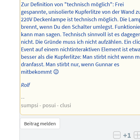
Zur Definition von "technisch möglich": Frei
gespannte, unisolierte Kupferlitze von der Wand z
220V Deckenlampe ist technisch möglich. Die Lam
brennt, wenn Du den Schalter umlegst. Funktionie
kann man sagen. Technisch sinnvoll ist es dagege
nicht. Die Gründe muss ich nicht aufzählen. Ein cli
Event auf einem nichtinteraktiven Element ist etw
besser als die Kupferlitze: Man stirbt nicht wenn 
dranfasst. Man stirbt nur, wenn Gunnar es
mitbekommt 😉
Rolf
--
sumpsi - posui - clusi
Beitrag melden
+1
negati