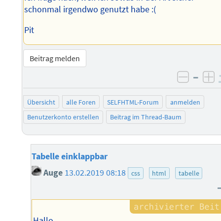
schonmal irgendwo genutzt habe :(
Pit
Beitrag melden
–
negati
po
Übersicht
alle Foren
SELFHTML-Forum
anmelden
Benutzerkonto erstellen
Beitrag im Thread-Baum
Tabelle einklappbar
Auge
13.02.2019 08:18
css
html
tabelle
Hallo