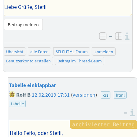
Liebe Grüße, Steffi
Beitrag melden
–
I
negativ be
posit
Übersicht
alle Foren
SELFHTML-Forum
anmelden
Benutzerkonto erstellen
Beitrag im Thread-Baum
Tabelle einklappbar
Rolf B
12.02.2019 17:31
(
Versionen
)
css
html
tabelle
–
Hallo Feffo, oder Steffi,