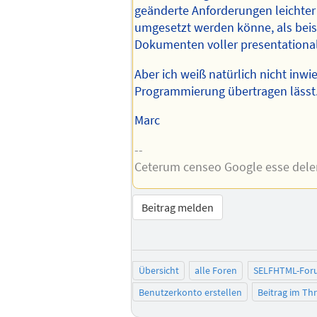
geänderte Anforderungen leichter
umgesetzt werden könne, als beis
Dokumenten voller presentationa
Aber ich weiß natürlich nicht inwie
Programmierung übertragen lässt
Marc
--
Ceterum censeo Google esse del
Beitrag melden
Übersicht
alle Foren
SELFHTML-For
Benutzerkonto erstellen
Beitrag im T