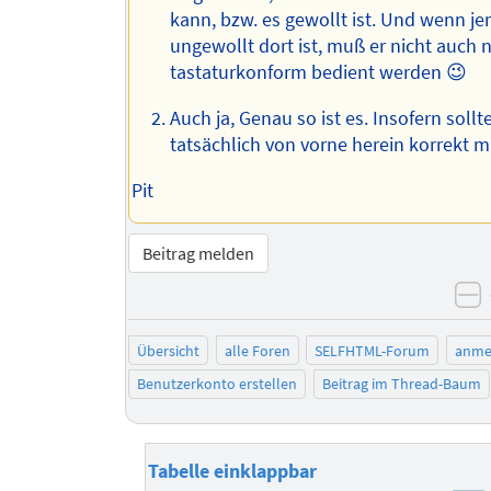
kann, bzw. es gewollt ist. Und wenn j
ungewollt dort ist, muß er nicht auch 
tastaturkonform bedient werden 😉
Auch ja, Genau so ist es. Insofern soll
tatsächlich von vorne herein korrekt 
Pit
Beitrag melden
n
Übersicht
alle Foren
SELFHTML-Forum
anme
Benutzerkonto erstellen
Beitrag im Thread-Baum
Tabelle einklappbar