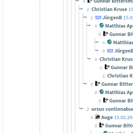
Gunnar Bittersm
0
Christian Kruse
15
2
JürgenB
15.0
2
Matthias Ap
0
Gunnar Bi
0
Matthias
0
Jürgen
0
Christian Kru
0
Gunnar B
-1
Christian 
2
Gunnar Bitte
0
Matthias Ap
0
Gunnar Bi
0
ursus contionab
2
Auge
15.02.20
0
Gunnar Bit
0