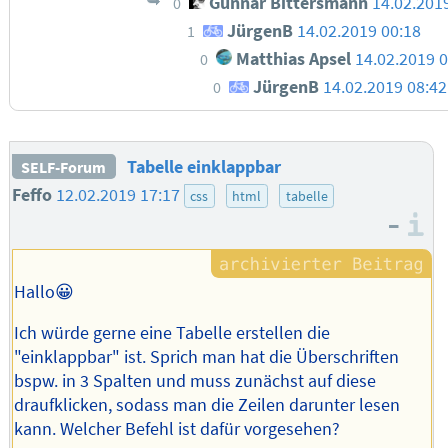
Gunnar Bittersmann
14.02.201
0
JürgenB
14.02.2019 00:18
1
Matthias Apsel
14.02.2019 0
0
JürgenB
14.02.2019 08:42
0
Tabelle einklappbar
SELF-Forum
Feffo
12.02.2019 17:17
css
html
tabelle
–
I
Hallo😀
Ich würde gerne eine Tabelle erstellen die
"einklappbar" ist. Sprich man hat die Überschriften
bspw. in 3 Spalten und muss zunächst auf diese
draufklicken, sodass man die Zeilen darunter lesen
kann. Welcher Befehl ist dafür vorgesehen?