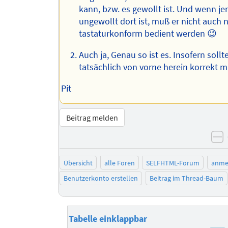
kann, bzw. es gewollt ist. Und wenn j
ungewollt dort ist, muß er nicht auch 
tastaturkonform bedient werden 😉
Auch ja, Genau so ist es. Insofern soll
tatsächlich von vorne herein korrekt 
Pit
Beitrag melden
n
Übersicht
alle Foren
SELFHTML-Forum
anme
Benutzerkonto erstellen
Beitrag im Thread-Baum
Tabelle einklappbar