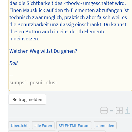
das die Sichtbarkeit des <tbody> umgeschaltet wird.
Einen Mausklick auf den th-Elementen abzufangen ist
technisch zwar möglich, praktisch aber falsch weil es
die Benutzbarkeit unzulässig einschränkt. Du kannst
diesen Button auch in eins der th Elemente
hineinsetzen.
Welchen Weg willst Du gehen?
Rolf
--
sumpsi - posui - clusi
Beitrag melden
–
negativ 
posi
Übersicht
alle Foren
SELFHTML-Forum
anmelden