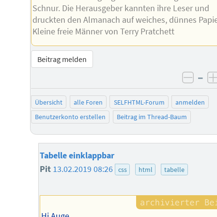
Schnur. Die Herausgeber kannten ihre Leser und
druckten den Almanach auf weiches, dünnes Papie
Kleine freie Männer von Terry Pratchett
Beitrag melden
–
negat
Übersicht
alle Foren
SELFHTML-Forum
anmelden
Benutzerkonto erstellen
Beitrag im Thread-Baum
Tabelle einklappbar
Pit
13.02.2019 08:26
css
html
tabelle
Hi Auge,