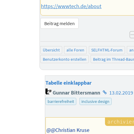
https://wwwtech.de/about
Beitrag melden
Übersicht
alle Foren
SELFHTML-Forum
an
Benutzerkonto erstellen
Beitrag im Thread-Ba
Tabelle einklappbar
Homepage
Gunnar Bittersmann
13.02.2019
des
barrierefreiheit
inclusive design
Autors
@@Christian Kruse