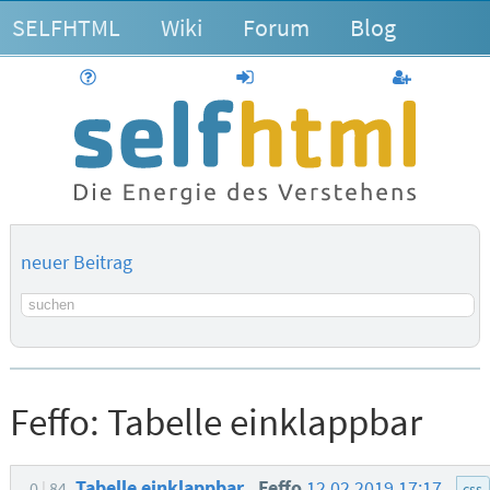
SELFHTML
Wiki
Forum
Blog
Hilfe
anmelden
Benutzerk
neuer Beitrag
Suchbegriff
Feffo:
Tabelle einklappbar
Tabelle einklappbar
Feffo
12.02.2019 17:17
0
84
css