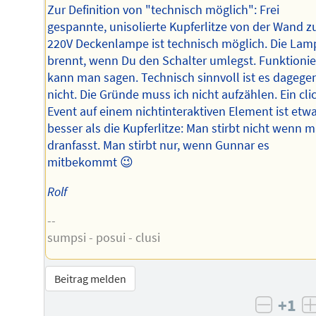
Zur Definition von "technisch möglich": Frei
gespannte, unisolierte Kupferlitze von der Wand z
220V Deckenlampe ist technisch möglich. Die Lam
brennt, wenn Du den Schalter umlegst. Funktionie
kann man sagen. Technisch sinnvoll ist es dagege
nicht. Die Gründe muss ich nicht aufzählen. Ein cli
Event auf einem nichtinteraktiven Element ist etw
besser als die Kupferlitze: Man stirbt nicht wenn 
dranfasst. Man stirbt nur, wenn Gunnar es
mitbekommt 😉
Rolf
--
sumpsi - posui - clusi
Beitrag melden
+1
negati