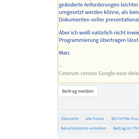
geänderte Anforderungen leichter
umgesetzt werden könne, als beis
Dokumenten voller presentationa
Aber ich weiß natürlich nicht inwie
Programmierung übertragen lässt
Marc
--
Ceterum censeo Google esse del
Beitrag melden
Übersicht
alle Foren
SELFHTML-For
Benutzerkonto erstellen
Beitrag im T