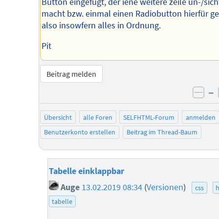
Button eingefügt, der iene weitere zeile un-/sic
macht bzw. einmal einen Radiobutton hierfür ge
also insowfern alles in Ordnung.
Pit
Beitrag melden
–
neg
Übersicht
alle Foren
SELFHTML-Forum
anmelden
Benutzerkonto erstellen
Beitrag im Thread-Baum
Tabelle einklappbar
Auge
13.02.2019 08:34
(
Versionen
)
css
tabelle