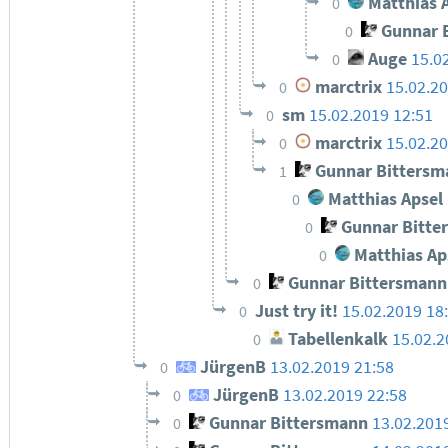
Matthias 
0
Gunnar 
0
Auge
15.0
0
marctrix
15.02.20
0
sm
15.02.2019 12:51
0
marctrix
15.02.20
0
Gunnar Bittersm
1
Matthias Apsel
0
Gunnar Bitte
0
Matthias Ap
0
Gunnar Bittersmann
0
Just try it!
15.02.2019 18
0
Tabellenkalk
15.02.2
0
JürgenB
13.02.2019 21:58
0
JürgenB
13.02.2019 22:58
0
Gunnar Bittersmann
13.02.201
0