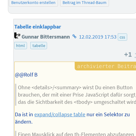
Benutzerkonto erstellen
Beitrag im Thread-Baum
Tabelle einklappbar
Homepage
Gunnar Bittersmann
12.02.2019 17:53
css
des
html
tabelle
Autors
+1
@@Rolf B
Ohne <details>/<summary> wirst Du einen Button
brauchen, der mit einer Prise JavaScript dafür sorgt
das die Sichtbarkeit des <tbody> umgeschaltet wird
Da ist in
expand/collapse table
nur ein Selektor zu
ändern.
Einen Mausklick auf den th-Elementen abzufangen