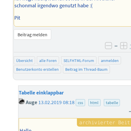
schonmal irgendwo genutzt habe :(
Pit
Beitrag melden
–
negati
po
Übersicht
alle Foren
SELFHTML-Forum
anmelden
Benutzerkonto erstellen
Beitrag im Thread-Baum
Tabelle einklappbar
Auge
13.02.2019 08:18
css
html
tabelle
Hallo