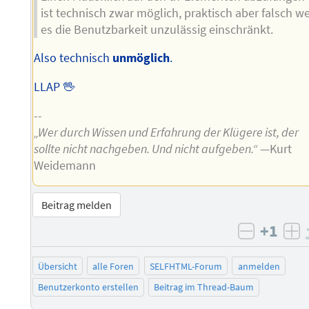
ist technisch zwar möglich, praktisch aber falsch we
es die Benutzbarkeit unzulässig einschränkt.
Also technisch
unmöglich
.
LLAP 🖖
--
„Wer durch Wissen und Erfahrung der Klügere ist, der
sollte nicht nachgeben. Und nicht aufgeben.“
—Kurt
Weidemann
Beitrag melden
+1
negativ 
po
Übersicht
alle Foren
SELFHTML-Forum
anmelden
Benutzerkonto erstellen
Beitrag im Thread-Baum