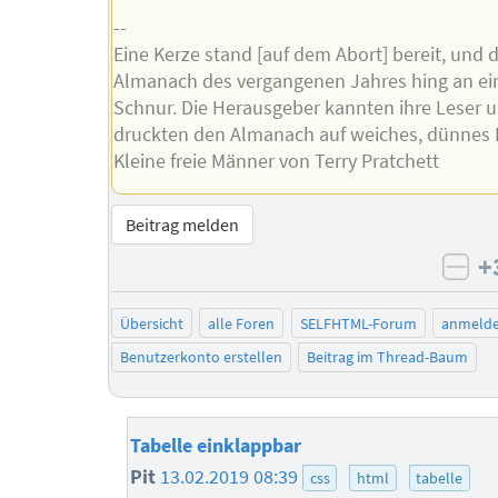
--
Eine Kerze stand [auf dem Abort] bereit, und 
Almanach des vergangenen Jahres hing an ei
Schnur. Die Herausgeber kannten ihre Leser 
druckten den Almanach auf weiches, dünnes P
Kleine freie Männer von Terry Pratchett
Beitrag melden
+
neg
Übersicht
alle Foren
SELFHTML-Forum
anmeld
Benutzerkonto erstellen
Beitrag im Thread-Baum
Tabelle einklappbar
Pit
13.02.2019 08:39
css
html
tabelle