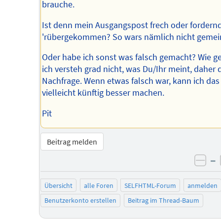
brauche.
Ist denn mein Ausgangspost frech oder fordern
'rübergekommen? So wars nämlich nicht gemei
Oder habe ich sonst was falsch gemacht? Wie ge
ich versteh grad nicht, was Du/Ihr meint, daher 
Nachfrage. Wenn etwas falsch war, kann ich das 
vielleicht künftig besser machen.
Pit
Beitrag melden
–
neg
Übersicht
alle Foren
SELFHTML-Forum
anmelden
Benutzerkonto erstellen
Beitrag im Thread-Baum