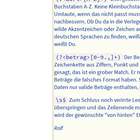
Buchstaben A-Z. Keine Kleinbuchsta
Umlaute, wenn das nicht passt muss
nachbessern. Ob Du da in die Verle
wilde Akzentzeichen oder Zeichen au
deutschen Sprachen zu finden, weiß 
weißt Du.
(?<betrag>[0-9.,]+)
Der Bet
Zeichenkette aus Ziffern, Punkt un
gesagt, das ist ein grober Match. Er
Beträge die falsches Format haben.
Daten nur valide Beträge enthalten, 
\s$
Zum Schluss noch verirrte Lee
überspringen und das Zeilenende m
wird der gewünschte "von hinten" Eff
Rolf