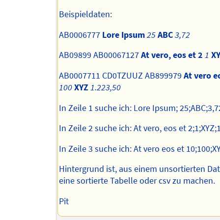
Beispieldaten:
AB0006777
Lore Ipsum
25
ABC
3,72
AB09899 AB00067127
At vero, eos et 2
1
X
AB0007711 CD0TZUUZ AB899979
At vero e
100
XYZ
1.223,50
In Zeile 1 suche ich: Lore Ipsum; 25;ABC;3,7
In Zeile 2 suche ich: At vero, eos et 2;1;XYZ;
In Zeile 3 suche ich: At vero eos et 10;100;X
Hintergrund ist, aus einem unsortierten D
eine sortierte Tabelle oder csv zu machen.
Pit