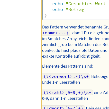
echo
"Gesuchtes Wort 
echo
"Betrag         
}
Das Pattern verwendet benannte G
<name>...)
, damit Du die gefu
im $matches-Array leicht finden kann
ziemlich grob beim Matchen des Betr
denke, du hast plausible Daten und 
exakte Kontrolle auf Richtigkeit.
Elemente des Patterns sind:
(?<vorwort>.*)\s+
Beliebige
Ende 1-n Leerstellen
(?<zahl>[0-9]+)\s+
eine Zah
0-9, dann 1-n Leerstellen
(?<wort>[A-Z]+)
Dein gesucht