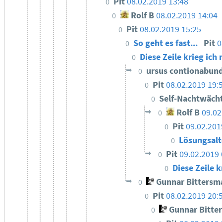
Pit
08.02.2019 13:48
0
Rolf B
08.02.2019 14:04
0
Pit
08.02.2019 15:25
0
So geht es fast...
Pit
0
0
Diese Zeile krieg ich
0
ursus contionabun
0
Pit
08.02.2019 19:
0
Self-Nachtwäch
0
Rolf B
09.02
0
Pit
09.02.201
0
Lösungsalt
0
Pit
09.02.2019 
0
Diese Zeile 
0
Gunnar Bittersm
0
Pit
08.02.2019 20:
0
Gunnar Bitte
0