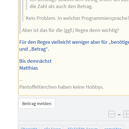
die Zahl als auch den Betrag.
Kein Problem. In welcher Programmiersprache
Aber ist das für die (ggf.) Regex denn wichtig?
Für den Regex vielleicht weniger aber für „benötig
und „Betrag“.
Bis demnächst
Matthias
--
Pantoffeltierchen haben keine Hobbys.
Beitrag melden
–
negat
Übersicht
alle Foren
SELFHTML-Forum
anmelden