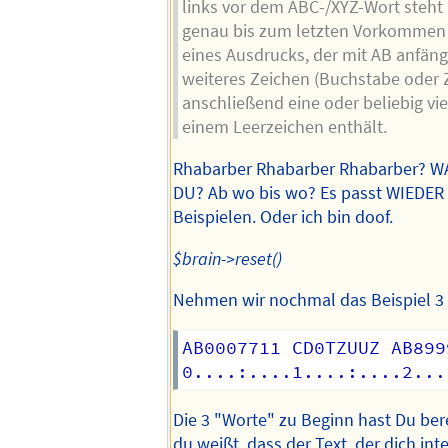
links vor dem ABC-/XYZ-Wort steht
genau bis zum letzten Vorkommen 
eines Ausdrucks, der mit AB anfän
weiteres Zeichen (Buchstabe oder Z
anschließend eine oder beliebig viel
einem Leerzeichen enthält.
Rhabarber Rhabarber Rhabarber? 
DU? Ab wo bis wo? Es passt WIEDER 
Beispielen. Oder ich bin doof.
$brain->reset()
Nehmen wir nochmal das Beispiel 3 
AB0007711 CD0TZUUZ AB899
Die 3 "Worte" zu Beginn hast Du berei
du weißt, dass der Text, der dich inte