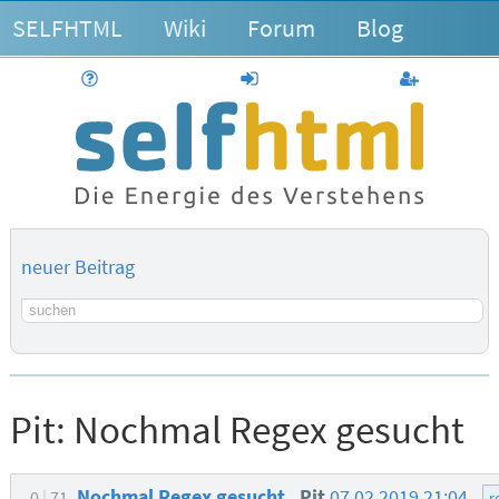
SELFHTML
Wiki
Forum
Blog
Hilfe
anmelden
Benutzerk
neuer Beitrag
Suchbegriff
Pit:
Nochmal Regex gesucht
Nochmal Regex gesucht
Pit
07.02.2019 21:04
0
71
r