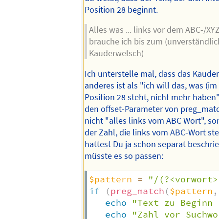
Position 28 beginnt.
Alles was ... links vor dem ABC-/XY
brauche ich bis zum (unverständli
Kauderwelsch)
Ich unterstelle mal, dass das Kaude
anderes ist als "ich will das, was (im 
Position 28 steht, nicht mehr haben".
den offset-Parameter von preg_matc
nicht "alles links vom ABC Wort", so
der Zahl, die links vom ABC-Wort ste
hattest Du ja schon separat beschr
müsste es so passen:
$pattern
=
"/(?<vorwort>
if
(
preg_match
(
$pattern
,
echo
"Text zu Beginn 
echo
"Zahl vor Suchwo