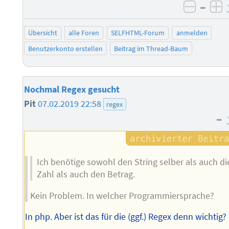
–
negati
po
Übersicht
alle Foren
SELFHTML-Forum
anmelden
Benutzerkonto erstellen
Beitrag im Thread-Baum
Nochmal Regex gesucht
Pit
07.02.2019 22:58
regex
–
Ich benötige sowohl den String selber als auch di
Zahl als auch den Betrag.
Kein Problem. In welcher Programmiersprache?
In php. Aber ist das für die (ggf.) Regex denn wichtig?