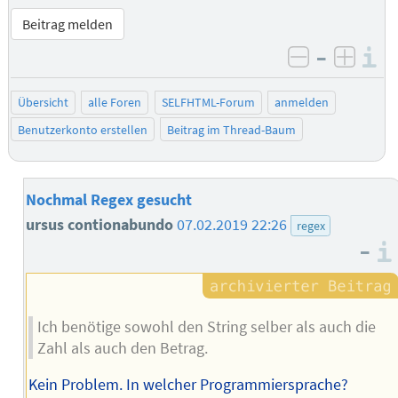
Beitrag melden
–
I
negativ be
posit
Übersicht
alle Foren
SELFHTML-Forum
anmelden
Benutzerkonto erstellen
Beitrag im Thread-Baum
Nochmal Regex gesucht
ursus contionabundo
07.02.2019 22:26
regex
–
Ich benötige sowohl den String selber als auch die
Zahl als auch den Betrag.
Kein Problem. In welcher Programmiersprache?