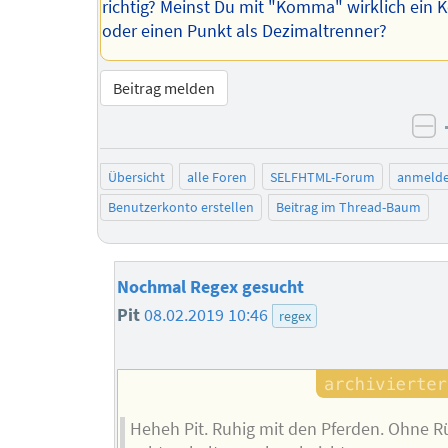
richtig? Meinst Du mit "Komma" wirklich ei
oder einen Punkt als Dezimaltrenner?
Beitrag melden
ne
Übersicht
alle Foren
SELFHTML-Forum
anmeld
Benutzerkonto erstellen
Beitrag im Thread-Baum
Nochmal Regex gesucht
Pit
08.02.2019 10:46
regex
Heheh Pit. Ruhig mit den Pferden. Ohne R