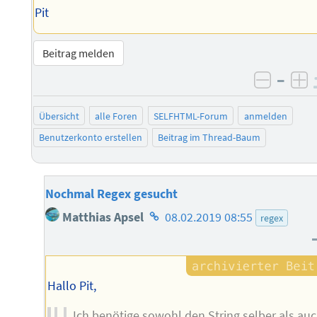
Pit
Beitrag melden
–
negati
po
Übersicht
alle Foren
SELFHTML-Forum
anmelden
Benutzerkonto erstellen
Beitrag im Thread-Baum
Nochmal Regex gesucht
Homepage
Matthias Apsel
08.02.2019 08:55
regex
des
Autors
Hallo Pit,
Ich benötige sowohl den String selber als au