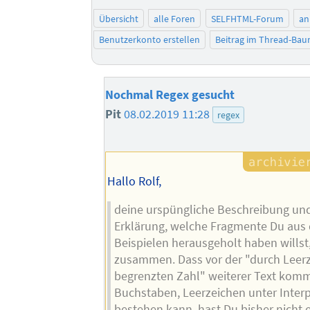
Übersicht
alle Foren
SELFHTML-Forum
an
Benutzerkonto erstellen
Beitrag im Thread-Ba
Nochmal Regex gesucht
Pit
08.02.2019 11:28
regex
Hallo Rolf,
deine urspüngliche Beschreibung un
Erklärung, welche Fragmente Du aus
Beispielen herausgeholt haben willst
zusammen. Dass vor der "durch Leer
begrenzten Zahl" weiterer Text komm
Buchstaben, Leerzeichen unter Inter
bestehen kann, hast Du bisher nicht 