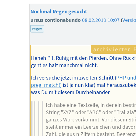
Nochmal Regex gesucht
ursus contionabundo
08.02.2019 10:07
(
Versi
regex
Heheh Pit. Ruhig mit den Pferden. Ohne Rück
geht es halt manchmal nicht.
Ich versuche jetzt im zweiten Schritt (
PHP un
preg_match()
ist ja nun klar) mal herauszub
was Du mit diesem Durcheinander
Ich habe eine Textzeile, in der ein best
String "XYZ" oder "ABC" oder "Trallala"
ganzes Wort vorkommt. Vor diesem Str
steht immer ein Leerzeichen und davor
Zahl, die aus n Ziffern besteht. Begrenz