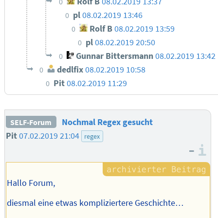
Rolf B
08.02.2019 13:37
0
pl
08.02.2019 13:46
0
Rolf B
08.02.2019 13:59
0
pl
08.02.2019 20:50
0
Gunnar Bittersmann
08.02.2019 13:42
0
dedlfix
08.02.2019 10:58
0
Pit
08.02.2019 11:29
0
Nochmal Regex gesucht
SELF-Forum
Pit
07.02.2019 21:04
regex
–
I
Hallo Forum,
diesmal eine etwas kompliziertere Geschichte…