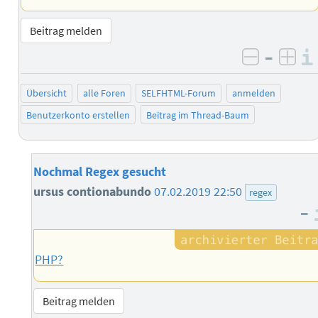
Beitrag melden
–
negativ 
posi
Übersicht
alle Foren
SELFHTML-Forum
anmelden
Benutzerkonto erstellen
Beitrag im Thread-Baum
Nochmal Regex gesucht
ursus contionabundo
07.02.2019 22:50
regex
–
PHP?
Beitrag melden