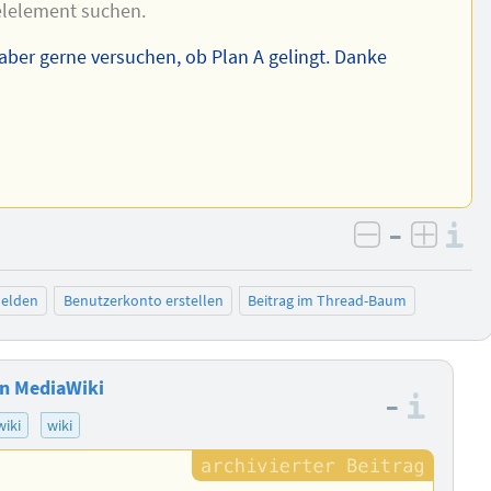
ielelement suchen.
aber gerne versuchen, ob Plan A gelingt. Danke
–
I
negativ be
posit
elden
Benutzerkonto erstellen
Beitrag im Thread-Baum
in MediaWiki
–
Info
wiki
wiki