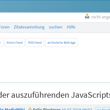
nicht ang
Foren
Zitatesammlung
suchen
Hilfe
t
Atom-Feed
RSS-Feed
archivierte Beiträge
der auszuführenden JavaScript
 in MediaWiki
Felix Riesterer
10.07.2019 09:07
mediawik