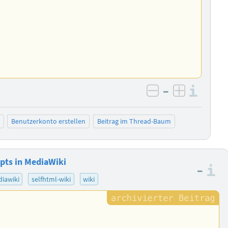
–
Info
negativ bewer
positiv b
Benutzerkonto erstellen
Beitrag im Thread-Baum
pts in MediaWiki
–
I
iawiki
selfhtml-wiki
wiki