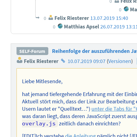
Felix R
0
Mat
0
Felix Riesterer
13.07.2019 15:40
0
Matthias Apsel
26.07.2019 13:1
0
Reihenfolge der auszuführenden Ja
SELF-Forum
Homepage
Felix Riesterer
10.07.2019 09:07
(
Versionen
)
des
Autors
Liebe Mitlesende,
hat jemand tiefergehende Erfahrung mit der Einbi
Aktuell stört mich, dass der Link zur Bearbeitung
Usern lautet er "Quelltext…")
unter die Tabs für 
was daran liegt, dass deren JavaScript zuerst aus
overlay.js
zeitlich danach einrichten?
[EDIT]Ich verstehe
die Anleitung
nämlich nicht.[/E