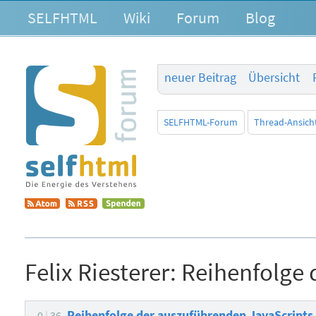
SELFHTML
Wiki
Forum
Blog
neuer Beitrag
Übersicht
SELFHTML-Forum
Thread-Ansich
Felix Riesterer:
Reihenfolge 
Reihenfolge der auszuführenden JavaScripts
0
36