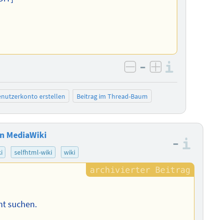
–
Informa
negativ bewerten
positiv bewe
nutzerkonto erstellen
Beitrag im Thread-Baum
in MediaWiki
–
Info
i
selfhtml-wiki
wiki
nt suchen.