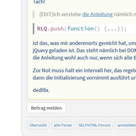
Tach!
[EDIT]Ich verstehe
die Anleitung
nämlich n
RLQ
.
push
(
function
(
)
{
...
}
)
;
ist das, was mir anderenorts gereicht hat, 
jQuery geladen ist. Das steht nämlich bei DO
die Anleitung wohl auch nur, wenn sich alle
Zur Not muss halt ein Intervall her, das rege
dann die Initialisierung vornimmt ausführt un
dedlfix.
Beitrag melden
Übersicht
alle Foren
SELFHTML-Forum
anmelden