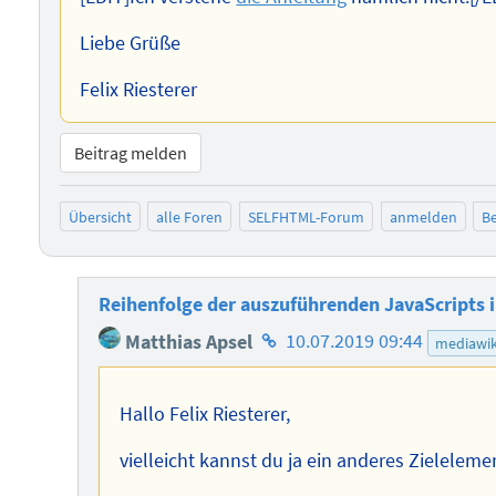
Liebe Grüße
Felix Riesterer
Beitrag melden
Übersicht
alle Foren
SELFHTML-Forum
anmelden
Be
Reihenfolge der auszuführenden JavaScripts 
Homepage
Matthias Apsel
10.07.2019 09:44
mediawik
des
Autors
Hallo Felix Riesterer,
vielleicht kannst du ja ein anderes Zieleleme