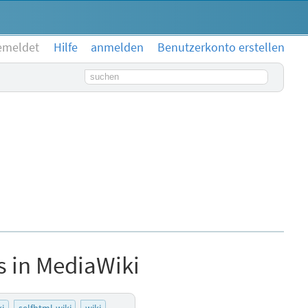
emeldet
Hilfe
anmelden
Benutzerkonto erstellen
Suchbegriff
s in MediaWiki
i
selfhtml-wiki
wiki