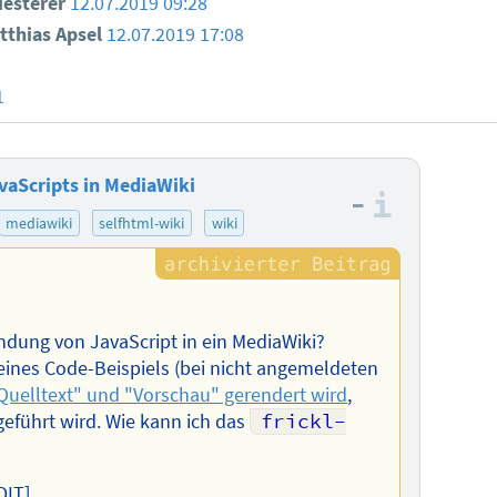
iesterer
12.07.2019 09:28
thias Apsel
12.07.2019 17:08
1
vaScripts in MediaWiki
–
Informa
mediawiki
selfhtml-wiki
wiki
ndung von JavaScript in ein MediaWiki?
 eines Code-Beispiels (bei nicht angemeldeten
"Quelltext" und "Vorschau" gerendert wird
,
geführt wird. Wie kann ich das
frickl-
DIT]