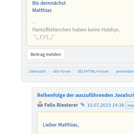
Bis demnächst
Matthias
--
Pantoffeltierchen haben keine Hobbys.
¯\_(ツ)_/¯
Beitrag melden
Übersicht
alle Foren
SELFHTML-Forum
anmelden
Reihenfolge der auszuführenden JavaScri
Homepage
Felix Riesterer
10.07.2019 14:38
med
des
Autors
Lieber Matthias,