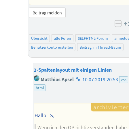
Beitrag melden
+
neg
Übersicht
alle Foren
SELFHTML-Forum
anmeld
Benutzerkonto erstellen
Beitrag im Thread-Baum
2-Spaltenlayout mit einigen Linien
Homepage
Matthias Apsel
10.07.2019 20:53
css
des
html
Autors
Hallo TS,
Wenn ich den OP richtig verstanden habe,