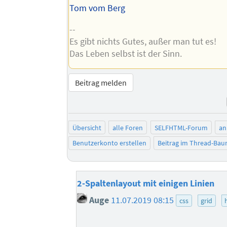
Tom vom Berg
--
Es gibt nichts Gutes, außer man tut es!
Das Leben selbst ist der Sinn.
Beitrag melden
Übersicht
alle Foren
SELFHTML-Forum
an
Benutzerkonto erstellen
Beitrag im Thread-Ba
2-Spaltenlayout mit einigen Linien
Auge
11.07.2019 08:15
css
grid