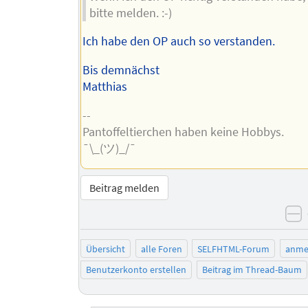
bitte melden. :-)
Ich habe den OP auch so verstanden.
Bis demnächst
Matthias
--
Pantoffeltierchen haben keine Hobbys.
¯\_(ツ)_/¯
Beitrag melden
n
Übersicht
alle Foren
SELFHTML-Forum
anme
Benutzerkonto erstellen
Beitrag im Thread-Baum