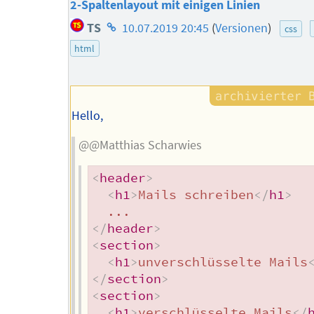
2-Spaltenlayout mit einigen Linien
Homepage
TS
10.07.2019 20:45
(
Versionen
)
css
des
html
Autors
Hello,
@@Matthias Scharwies
<
header
>
<
h1
>
Mails schreiben
</
h1
>
</
header
>
<
section
>
<
h1
>
unverschlüsselte Mails
</
section
>
<
section
>
<
h1
>
verschlüsselte Mails
</