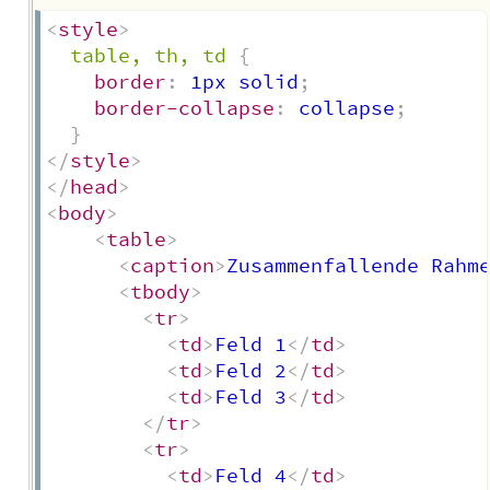
<
style
>
table, th, td
{
border
:
 1px solid
;
border-collapse
:
 collapse
;
}
</
style
>
</
head
>
<
body
>
<
table
>
<
caption
>
Zusammenfallende Rahm
<
tbody
>
<
tr
>
<
td
>
Feld 1
</
td
>
<
td
>
Feld 2
</
td
>
<
td
>
Feld 3
</
td
>
</
tr
>
<
tr
>
<
td
>
Feld 4
</
td
>