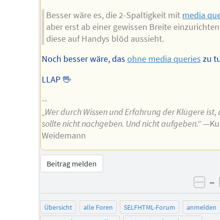
Besser wäre es, die 2-Spaltigkeit mit
media que
aber erst ab einer gewissen Breite einzurichten
diese auf Handys blöd aussieht.
Noch besser wäre, das
ohne media queries
zu t
LLAP 🖖
--
„Wer durch Wissen und Erfahrung der Klügere ist, 
sollte nicht nachgeben. Und nicht aufgeben.“
—Ku
Weidemann
Beitrag melden
–
neg
Übersicht
alle Foren
SELFHTML-Forum
anmelden