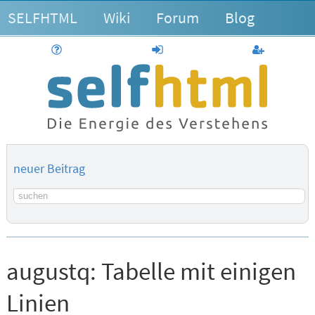
SELFHTML
Wiki
Forum
Blog
Hilfe
anmelden
Benutzerk
neuer Beitrag
Suchbegriff
augustq:
Tabelle mit einigen
Linien