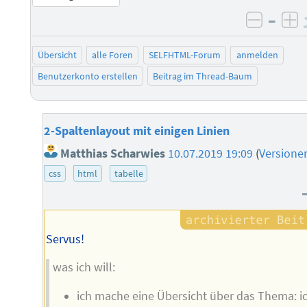
–
negati
po
Übersicht
alle Foren
SELFHTML-Forum
anmelden
Benutzerkonto erstellen
Beitrag im Thread-Baum
2-Spaltenlayout mit einigen Linien
Matthias Scharwies
10.07.2019 19:09
(
Versione
css
html
tabelle
Servus!
was ich will:
ich mache eine Übersicht über das Thema: i