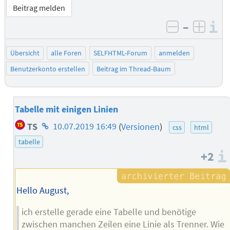
Beitrag melden
–
I
negativ be
posit
Übersicht
alle Foren
SELFHTML-Forum
anmelden
Benutzerkonto erstellen
Beitrag im Thread-Baum
Tabelle mit einigen Linien
Homepage
TS
10.07.2019 16:49
(
Versionen
)
css
html
des
tabelle
Autors
+2
Hello August,
ich erstelle gerade eine Tabelle und benötige
zwischen manchen Zeilen eine Linie als Trenner. Wie