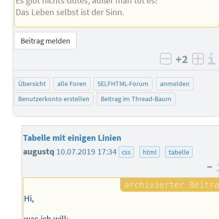
Es gibt nichts Gutes, außer man tut es!
Das Leben selbst ist der Sinn.
Beitrag melden
+2
negativ b
posi
Übersicht
alle Foren
SELFHTML-Forum
anmelden
Benutzerkonto erstellen
Beitrag im Thread-Baum
Tabelle mit einigen Linien
augustq
10.07.2019 17:34
css
html
tabelle
–
Hi,