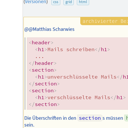
(
Versionen
)
css
grid
html
Autors
@@Matthias Scharwies
<
header
>
<
h1
>
Mails schreiben
</
h1
>
</
header
>
<
section
>
<
h1
>
unverschlüsselte Mails
</
h
</
section
>
<
section
>
<
h1
>
verschlüsselte Mails
</
h1
>
</
section
>
Die Überschriften in den
section
s müssen
sein.