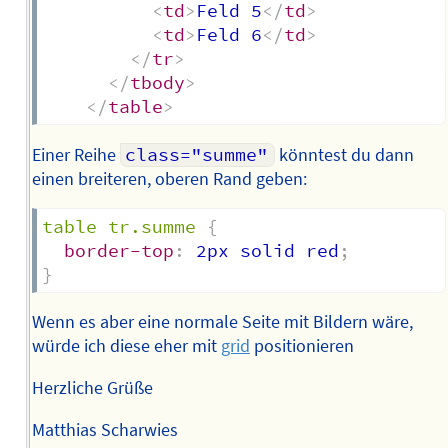
<
td
>
Feld 5
</
td
>
<
td
>
Feld 6
</
td
>
</
tr
>
</
tbody
>
</
table
>
Einer Reihe
class="summe"
könntest du dann
einen breiteren, oberen Rand geben:
table tr.summe
{
border-top
:
 2px solid red
;
}
Wenn es aber eine normale Seite mit Bildern wäre,
würde ich diese eher mit
grid
positionieren
Herzliche Grüße
Matthias Scharwies