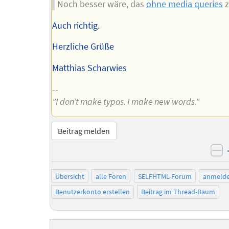
Noch besser wäre, das
ohne media queries
z
Auch richtig.
Herzliche Grüße
Matthias Scharwies
--
"I don’t make typos. I make new words."
Beitrag melden
ne
Übersicht
alle Foren
SELFHTML-Forum
anmeld
Benutzerkonto erstellen
Beitrag im Thread-Baum