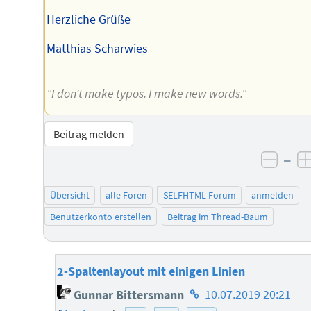
Herzliche Grüße
Matthias Scharwies
--
"I don’t make typos. I make new words."
Beitrag melden
–
negat
Übersicht
alle Foren
SELFHTML-Forum
anmelden
Benutzerkonto erstellen
Beitrag im Thread-Baum
2-Spaltenlayout mit einigen Linien
Homepage
Gunnar Bittersmann
10.07.2019 20:21
des