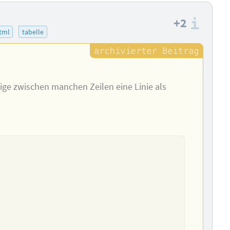
+2
Info
tml
tabelle
tige zwischen manchen Zeilen eine Linie als