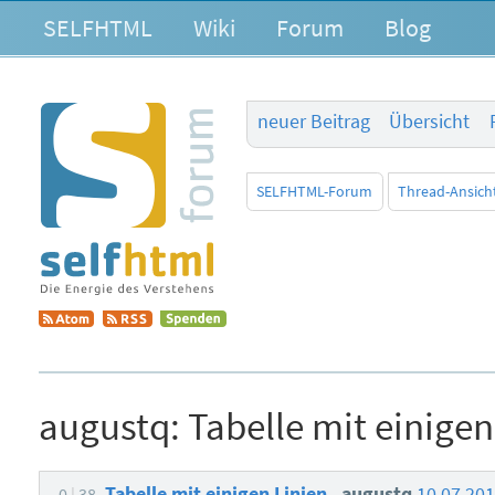
SELFHTML
Wiki
Forum
Blog
neuer Beitrag
Übersicht
SELFHTML-Forum
Thread-Ansich
augustq:
Tabelle mit einigen
Tabelle mit einigen Linien
augustq
10.07.20
0
38