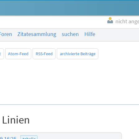
nicht ang
Foren
Zitatesammlung
suchen
Hilfe
t
Atom-Feed
RSS-Feed
archivierte Beiträge
 Linien
19 16:25
tabelle