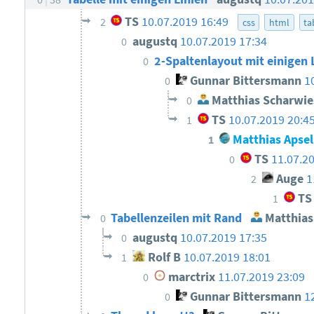
TS
10.07.2019 16:49
2
css
html
ta
augustq
10.07.2019 17:34
0
2-Spaltenlayout mit einigen 
0
Gunnar Bittersmann
1
0
Matthias Scharwie
0
TS
10.07.2019 20:4
1
Matthias Apsel
1
TS
11.07.2
0
Auge
1
2
TS
1
Tabellenzeilen mit Rand
Matthias
0
augustq
10.07.2019 17:35
0
Rolf B
10.07.2019 18:01
1
marctrix
11.07.2019 23:09
0
Gunnar Bittersmann
1
0