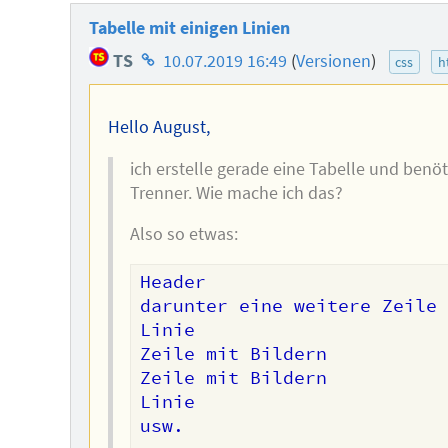
Tabelle mit einigen Linien
Homepage
TS
10.07.2019 16:49
(
Versionen
)
css
h
des
Autors
Hello August,
ich erstelle gerade eine Tabelle und benö
Trenner. Wie mache ich das?
Also so etwas:
Header

darunter eine weitere Zeile

Linie

Zeile mit Bildern

Zeile mit Bildern

Linie

usw.
