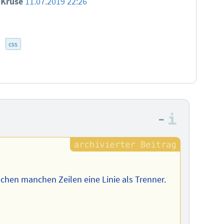
n Kruse
11.07.2019 22:26
3
css
–
Informa
schen manchen Zeilen eine Linie als Trenner.