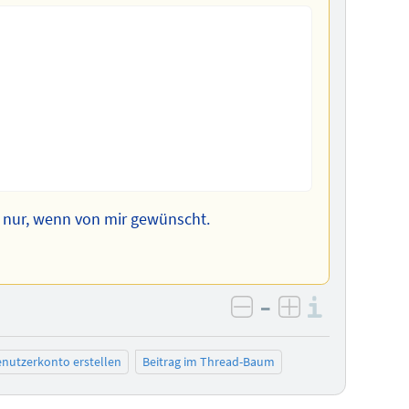
rn nur, wenn von mir gewünscht.
–
Informa
negativ bewerten
positiv bewe
nutzerkonto erstellen
Beitrag im Thread-Baum