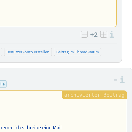
+2
Info
negativ bewert
positiv b
Benutzerkonto erstellen
Beitrag im Thread-Baum
–
I
lle
hema: ich schreibe eine Mail