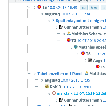
TS
10.07.2019 16:49
2
css
html
ta
augustq
10.07.2019 17:34
0
2-Spaltenlayout mit einigen 
0
Gunnar Bittersmann
1
0
Matthias Scharwie
0
TS
10.07.2019 20:4
1
Matthias Apsel
1
TS
11.07.2
0
Auge
1
2
TS
1
Tabellenzeilen mit Rand
Matthias
0
augustq
10.07.2019 17:35
0
Rolf B
10.07.2019 18:01
1
marctrix
11.07.2019 23:0
0
Gunnar Bittersmann
1
0