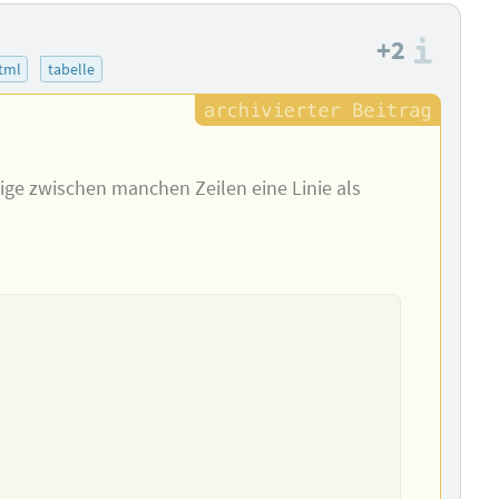
+2
Info
tml
tabelle
tige zwischen manchen Zeilen eine Linie als