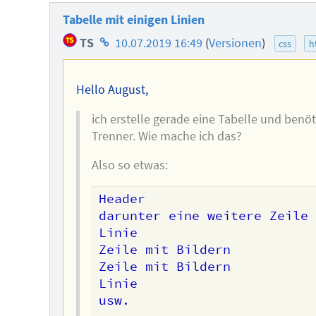
Tabelle mit einigen Linien
Homepage
TS
10.07.2019 16:49
(
Versionen
)
css
h
des
Autors
Hello August,
ich erstelle gerade eine Tabelle und benö
Trenner. Wie mache ich das?
Also so etwas:
Header

darunter eine weitere Zeile

Linie

Zeile mit Bildern

Zeile mit Bildern

Linie

usw.
