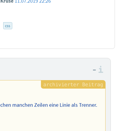
n Kruse
11.07.2019 22:26
3
css
–
Informa
schen manchen Zeilen eine Linie als Trenner.