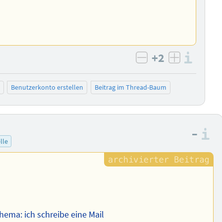
+2
Info
negativ bewert
positiv b
Benutzerkonto erstellen
Beitrag im Thread-Baum
–
I
lle
hema: ich schreibe eine Mail