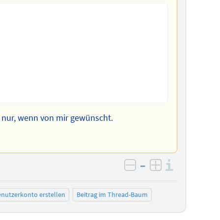
rn nur, wenn von mir gewünscht.
–
Informa
negativ bewerten
positiv bewe
nutzerkonto erstellen
Beitrag im Thread-Baum