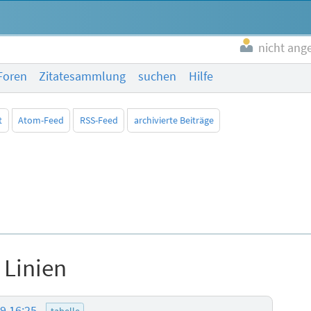
nicht ang
Foren
Zitatesammlung
suchen
Hilfe
t
Atom-Feed
RSS-Feed
archivierte Beiträge
 Linien
19 16:25
tabelle