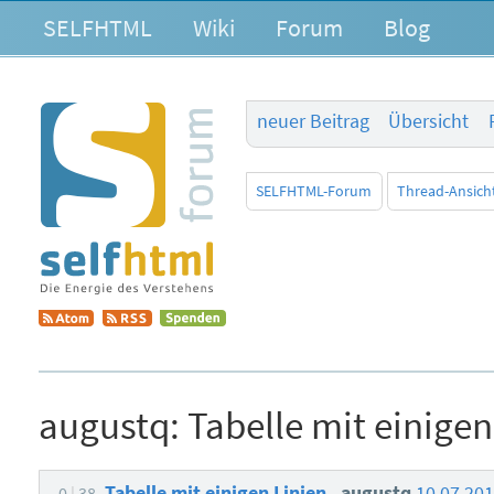
SELFHTML
Wiki
Forum
Blog
neuer Beitrag
Übersicht
SELFHTML-Forum
Thread-Ansich
augustq:
Tabelle mit einigen
Tabelle mit einigen Linien
augustq
10.07.20
0
38