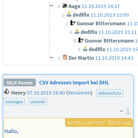
Auge
11.10.2019 14:37
0
dedlfix
11.10.2019 15:00
1
Gunnar Bittersmann
11.1
1
dedlfix
11.10.2019 15:21
0
Gunnar Bittersmann
1
0
dedlfix
11.10.2019 15
0
Der Martin
11.10.2019 14:43
1
CSV Adressen Import bei DHL
SELF-Forum
Henry
07.10.2019 16:40
(
Versionen
)
datenschutz
sonstiges
unicode
–
I
Hallo,