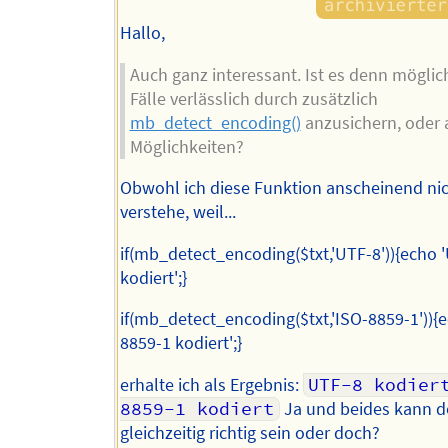
Hallo,
Auch ganz interessant. Ist es denn möglic
Fälle verlässlich durch zusätzlich
mb_detect_encoding()
anzusichern, oder a
Möglichkeiten?
Obwohl ich diese Funktion anscheinend nich
verstehe, weil...
if(mb_detect_encoding($txt,'UTF-8')){echo 
kodiert';}
if(mb_detect_encoding($txt,'ISO-8859-1')){e
8859-1 kodiert';}
erhalte ich als Ergebnis:
UTF-8 kodier
8859-1 kodiert
Ja und beides kann d
gleichzeitig richtig sein oder doch?