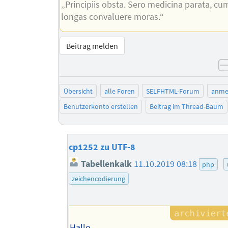
„Principiis obsta. Sero medicina parata, cu
longas convaluere moras.“
Beitrag melden
Übersicht
alle Foren
SELFHTML-Forum
anme
Benutzerkonto erstellen
Beitrag im Thread-Baum
cp1252 zu UTF-8
Tabellenkalk
11.10.2019 08:18
php
zeichencodierung
Hallo,