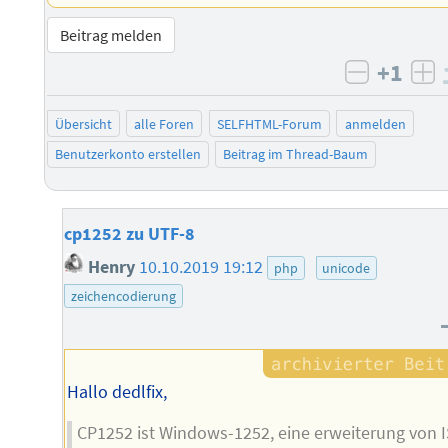
Beitrag melden
+1
negativ 
po
Übersicht
alle Foren
SELFHTML-Forum
anmelden
Benutzerkonto erstellen
Beitrag im Thread-Baum
cp1252 zu UTF-8
Henry
10.10.2019 19:12
php
unicode
zeichencodierung
Hallo dedlfix,
CP1252 ist Windows-1252, eine erweiterung von 