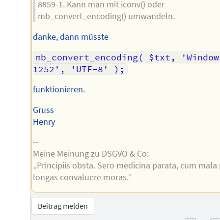
8859-1. Kann man mit iconv() oder
mb_convert_encoding() umwandeln.
danke, dann müsste
mb_convert_encoding( $txt, 'Window
1252', 'UTF-8' );
funktionieren.
Gruss
Henry
--
Meine Meinung zu DSGVO & Co:
„Principiis obsta. Sero medicina parata, cum mala
longas convaluere moras.“
Beitrag melden