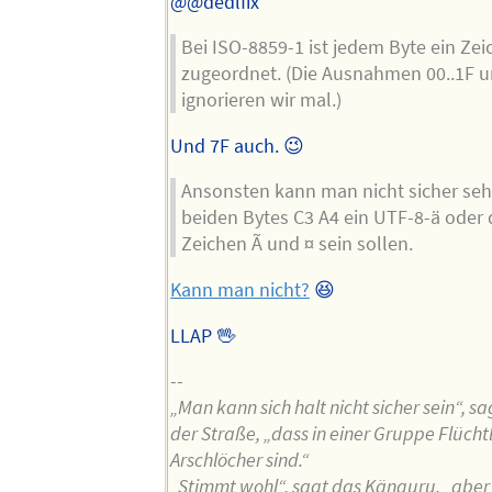
@@dedlfix
Bei ISO-8859-1 ist jedem Byte ein Ze
zugeordnet. (Die Ausnahmen 00..1F u
ignorieren wir mal.)
Und 7F auch. 😉
Ansonsten kann man nicht sicher seh
beiden Bytes C3 A4 ein UTF-8-ä oder 
Zeichen Ã und ¤ sein sollen.
Kann man nicht?
😆
LLAP 🖖
--
„Man kann sich halt nicht sicher sein“, s
der Straße, „dass in einer Gruppe Flücht
Arschlöcher sind.“
„Stimmt wohl“, sagt das Känguru, „abe