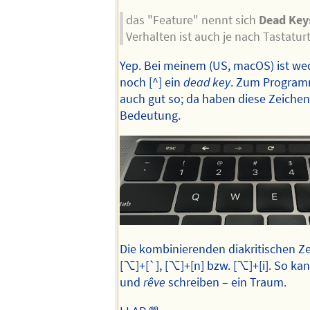
das "Feature" nennt sich
Dead Key
Verhalten ist auch je nach Tastatur
Yep. Bei meinem (US, macOS) ist wed
noch [^] ein
dead key
. Zum Programm
auch gut so; da haben diese Zeichen 
Bedeutung.
Die kombinierenden diakritischen Ze
[⌥]+[`], [⌥]+[n] bzw. [⌥]+[i]. So ka
und
rêve
schreiben – ein Traum.