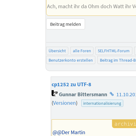
Ach, macht ihr da Ohm doch Watt ihr Vo
Beitrag melden
Übersicht
alle Foren
SELFHTML-Forum
Benutzerkonto erstellen
Beitrag im Thread-
cp1252 zu UTF-8
Homepage
Gunnar Bittersmann
11.10.20
des
(
Versionen
)
internationalisierung
Autors
@@Der Martin