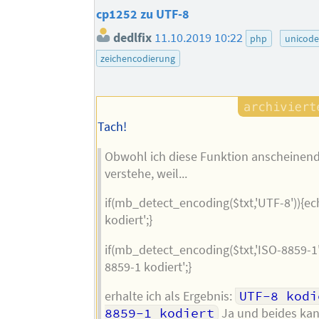
cp1252 zu UTF-8
dedlfix
11.10.2019 10:22
php
unicode
zeichencodierung
Tach!
Obwohl ich diese Funktion anscheinend 
verstehe, weil...
if(mb_detect_encoding($txt,'UTF-8')){e
kodiert';}
if(mb_detect_encoding($txt,'ISO-8859-1'
8859-1 kodiert';}
erhalte ich als Ergebnis:
UTF-8 kodi
8859-1 kodiert
Ja und beides kan