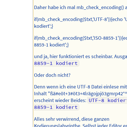
Daher habe ich mal mb_check_encoding() a
if(mb_check_encoding($txt,'UTF-8')){echo '
kodiert';}
if(mb_check_encoding($txt,'ISO-8859-1')){e
8859-1 kodiert';}
und ja, hier funktioniert es scheinbar. Ausg
8859-1 kodiert
Oder doch nicht?
Denn wenn ich eine UTF-8 Datei einlese mi
Inhalt "ßä#eöt+3#öt3+4lrägojpjö3gmrp42°^
erscheint wieder Beides:
UTF-8 kodier
8859-1 kodiert
Alles sehr verwirrend, diese ganzen
Kodierungslabyrinthe. Selbst jeder Editor e