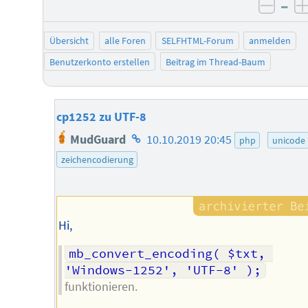
–
negat
Übersicht
alle Foren
SELFHTML-Forum
anmelden
Benutzerkonto erstellen
Beitrag im Thread-Baum
cp1252 zu UTF-8
Homepage
MudGuard
10.10.2019 20:45
php
unicode
des
zeichencodierung
Autors
Hi,
mb_convert_encoding( $txt, 
'Windows-1252', 'UTF-8' );
funktionieren.