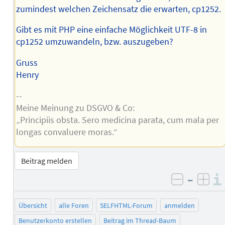
zumindest welchen Zeichensatz die erwarten, cp1252.
Gibt es mit PHP eine einfache Möglichkeit UTF-8 in
cp1252 umzuwandeln, bzw. auszugeben?
Gruss
Henry
--
Meine Meinung zu DSGVO & Co:
„Principiis obsta. Sero medicina parata, cum mala per
longas convaluere moras.“
Beitrag melden
–
negativ 
posi
Übersicht
alle Foren
SELFHTML-Forum
anmelden
Benutzerkonto erstellen
Beitrag im Thread-Baum