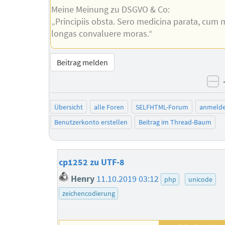
Meine Meinung zu DSGVO & Co:
„Principiis obsta. Sero medicina parata, cum 
longas convaluere moras.“
Beitrag melden
ne
Übersicht
alle Foren
SELFHTML-Forum
anmeld
Benutzerkonto erstellen
Beitrag im Thread-Baum
cp1252 zu UTF-8
Henry
11.10.2019 03:12
php
unicode
zeichencodierung