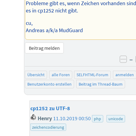
Probleme gibt es, wenn Zeichen vorhanden sind
es in cp1252 nicht gibt.
cu,
Andreas a/k/a MudGuard
Beitrag melden
–
neg
Übersicht
alle Foren
SELFHTML-Forum
anmelden
Benutzerkonto erstellen
Beitrag im Thread-Baum
cp1252 zu UTF-8
Henry
11.10.2019 00:50
php
unicode
zeichencodierung