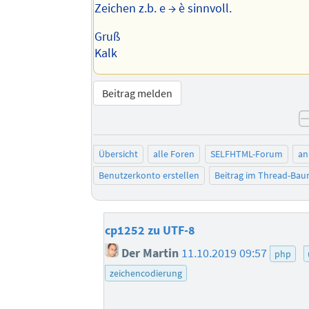
Zeichen z.b. e → è sinnvoll.
Gruß
Kalk
Beitrag melden
Übersicht
alle Foren
SELFHTML-Forum
an
Benutzerkonto erstellen
Beitrag im Thread-Ba
cp1252 zu UTF-8
Der Martin
11.10.2019 09:57
php
zeichencodierung