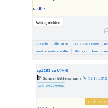
dedlfix.
Beitrag melden
Übersicht
alle Foren
SELFHTML-Forum
an
Benutzerkonto erstellen
Beitrag im Thread-Ba
cp1252 zu UTF-8
Homepage
Gunnar Bittersmann
11.10.2019
des
zeichencodierung
Autors