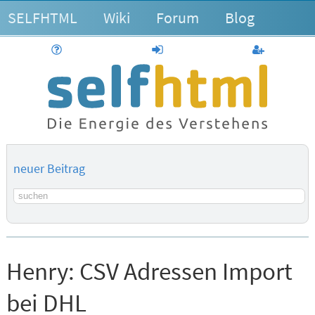
SELFHTML
Wiki
Forum
Blog
Hilfe
anmelden
Benutzerk
neuer Beitrag
Suchbegriff
Henry:
CSV Adressen Import
bei DHL