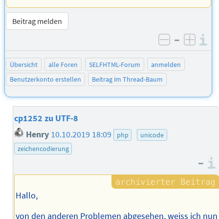
Beitrag melden
–
I
negativ be
posit
Übersicht
alle Foren
SELFHTML-Forum
anmelden
Benutzerkonto erstellen
Beitrag im Thread-Baum
cp1252 zu UTF-8
Henry
10.10.2019 18:09
php
unicode
zeichencodierung
–
Hallo,
von den anderen Problemen abgesehen, weiss ich nun