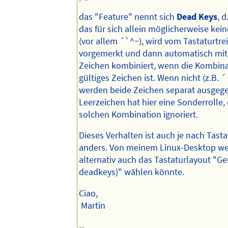
das "Feature" nennt sich
Dead Keys
, d
das für sich allein möglicherweise kein
(vor allem ´`^~), wird vom Tastaturtre
vorgemerkt und dann automatisch mi
Zeichen kombiniert, wenn die Kombina
gültiges Zeichen ist. Wenn nicht (z.B. ´ 
werden beide Zeichen separat ausgeg
Leerzeichen hat hier eine Sonderrolle, 
solchen Kombination ignoriert.
Dieses Verhalten ist auch je nach Tasta
anders. Von meinem Linux-Desktop wei
alternativ auch das Tastaturlayout "G
deadkeys)" wählen könnte.
Ciao,
Martin
--