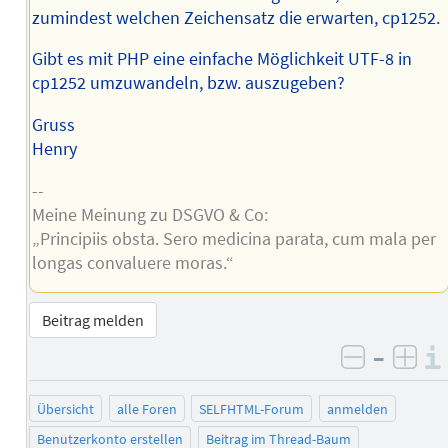
zumindest welchen Zeichensatz die erwarten, cp1252.
Gibt es mit PHP eine einfache Möglichkeit UTF-8 in
cp1252 umzuwandeln, bzw. auszugeben?
Gruss
Henry
--
Meine Meinung zu DSGVO & Co:
„Principiis obsta. Sero medicina parata, cum mala per
longas convaluere moras.“
Beitrag melden
–
negativ 
posi
Übersicht
alle Foren
SELFHTML-Forum
anmelden
Benutzerkonto erstellen
Beitrag im Thread-Baum