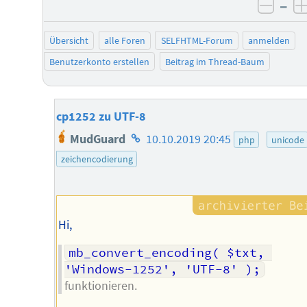
–
negat
Übersicht
alle Foren
SELFHTML-Forum
anmelden
Benutzerkonto erstellen
Beitrag im Thread-Baum
cp1252 zu UTF-8
Homepage
MudGuard
10.10.2019 20:45
php
unicode
des
zeichencodierung
Autors
Hi,
mb_convert_encoding( $txt, 
'Windows-1252', 'UTF-8' );
funktionieren.