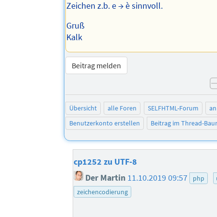
Zeichen z.b. e → è sinnvoll.
Gruß
Kalk
Beitrag melden
Übersicht
alle Foren
SELFHTML-Forum
an
Benutzerkonto erstellen
Beitrag im Thread-Ba
cp1252 zu UTF-8
Der Martin
11.10.2019 09:57
php
zeichencodierung