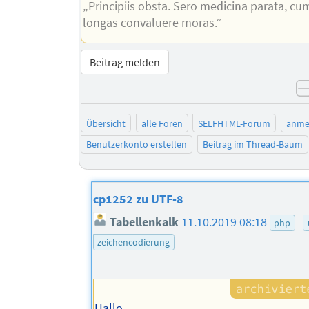
„Principiis obsta. Sero medicina parata, cu
longas convaluere moras.“
Beitrag melden
Übersicht
alle Foren
SELFHTML-Forum
anme
Benutzerkonto erstellen
Beitrag im Thread-Baum
cp1252 zu UTF-8
Tabellenkalk
11.10.2019 08:18
php
zeichencodierung
Hallo,