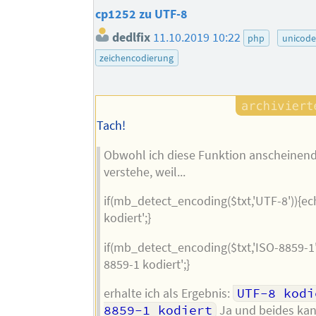
cp1252 zu UTF-8
dedlfix
11.10.2019 10:22
php
unicode
zeichencodierung
Tach!
Obwohl ich diese Funktion anscheinend 
verstehe, weil...
if(mb_detect_encoding($txt,'UTF-8')){e
kodiert';}
if(mb_detect_encoding($txt,'ISO-8859-1'
8859-1 kodiert';}
erhalte ich als Ergebnis:
UTF-8 kodi
8859-1 kodiert
Ja und beides kan