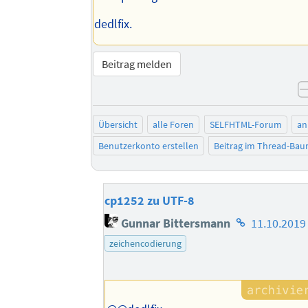
dedlfix.
Beitrag melden
Übersicht
alle Foren
SELFHTML-Forum
an
Benutzerkonto erstellen
Beitrag im Thread-Ba
cp1252 zu UTF-8
Homepage
Gunnar Bittersmann
11.10.2019
des
zeichencodierung
Autors