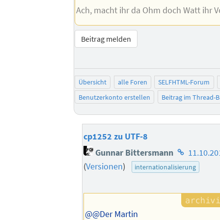
Ach, macht ihr da Ohm doch Watt ihr Vo
Beitrag melden
Übersicht
alle Foren
SELFHTML-Forum
Benutzerkonto erstellen
Beitrag im Thread-
cp1252 zu UTF-8
Homepage
Gunnar Bittersmann
11.10.20
des
(
Versionen
)
internationalisierung
Autors
@@Der Martin