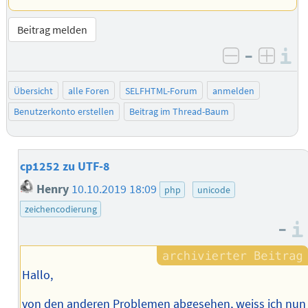
Beitrag melden
–
I
negativ be
posit
Übersicht
alle Foren
SELFHTML-Forum
anmelden
Benutzerkonto erstellen
Beitrag im Thread-Baum
cp1252 zu UTF-8
Henry
10.10.2019 18:09
php
unicode
zeichencodierung
–
Hallo,
von den anderen Problemen abgesehen, weiss ich nun