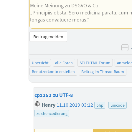
Meine Meinung zu DSGVO & Co:
„Principiis obsta. Sero medicina parata, cum 
longas convaluere moras.“
Beitrag melden
ne
Übersicht
alle Foren
SELFHTML-Forum
anmeld
Benutzerkonto erstellen
Beitrag im Thread-Baum
cp1252 zu UTF-8
Henry
11.10.2019 03:12
php
unicode
zeichencodierung