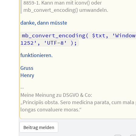
8859-1. Kann man mit iconv() oder
mb_convert_encoding() umwandeln.
danke, dann müsste
mb_convert_encoding( $txt, 'Window
1252', 'UTF-8' );
funktionieren.
Gruss
Henry
--
Meine Meinung zu DSGVO & Co:
„Principiis obsta. Sero medicina parata, cum mala
longas convaluere moras.“
Beitrag melden