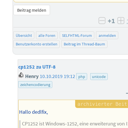
Beitrag melden
+1
negativ 
po
Übersicht
alle Foren
SELFHTML-Forum
anmelden
Benutzerkonto erstellen
Beitrag im Thread-Baum
cp1252 zu UTF-8
Henry
10.10.2019 19:12
php
unicode
zeichencodierung
Hallo dedlfix,
CP1252 ist Windows-1252, eine erweiterung von 