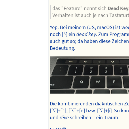
das "Feature" nennt sich
Dead Key
Verhalten ist auch je nach Tastatur
Yep. Bei meinem (US, macOS) ist wed
noch [^] ein
dead key
. Zum Programm
auch gut so; da haben diese Zeichen 
Bedeutung.
Die kombinierenden diakritischen Ze
[⌥]+[`], [⌥]+[n] bzw. [⌥]+[i]. So ka
und
rêve
schreiben – ein Traum.