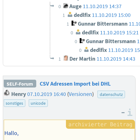
Auge
11.10.2019 14:37
0
dedlfix
11.10.2019 15:00
1
Gunnar Bittersmann
11.1
1
dedlfix
11.10.2019 15:21
0
Gunnar Bittersmann
1
0
dedlfix
11.10.2019 15
0
Der Martin
11.10.2019 14:43
1
CSV Adressen Import bei DHL
SELF-Forum
Henry
07.10.2019 16:40
(
Versionen
)
datenschutz
sonstiges
unicode
–
I
Hallo,