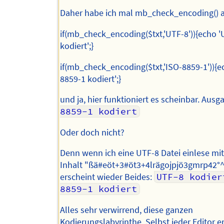
Daher habe ich mal mb_check_encoding() a
if(mb_check_encoding($txt,'UTF-8')){echo '
kodiert';}
if(mb_check_encoding($txt,'ISO-8859-1')){e
8859-1 kodiert';}
und ja, hier funktioniert es scheinbar. Ausg
8859-1 kodiert
Oder doch nicht?
Denn wenn ich eine UTF-8 Datei einlese mi
Inhalt "ßä#eöt+3#öt3+4lrägojpjö3gmrp42°^
erscheint wieder Beides:
UTF-8 kodier
8859-1 kodiert
Alles sehr verwirrend, diese ganzen
Kodierungslabyrinthe. Selbst jeder Editor e