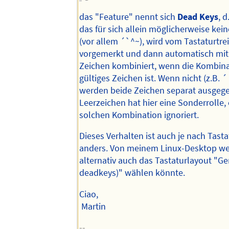
das "Feature" nennt sich
Dead Keys
, d
das für sich allein möglicherweise kein
(vor allem ´`^~), wird vom Tastaturtre
vorgemerkt und dann automatisch mi
Zeichen kombiniert, wenn die Kombina
gültiges Zeichen ist. Wenn nicht (z.B. ´ 
werden beide Zeichen separat ausgeg
Leerzeichen hat hier eine Sonderrolle, 
solchen Kombination ignoriert.
Dieses Verhalten ist auch je nach Tasta
anders. Von meinem Linux-Desktop wei
alternativ auch das Tastaturlayout "G
deadkeys)" wählen könnte.
Ciao,
Martin
--