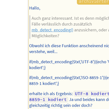
Hallo,
Auch ganz interessant. Ist es denn möglic
Fälle verlässlich durch zusätzlich
mb_detect_encoding()
anzusichern, oder a
Möglichkeiten?
Obwohl ich diese Funktion anscheinend nich
verstehe, weil...
if(mb_detect_encoding($txt,'UTF-8')){echo 
kodiert';}
if(mb_detect_encoding($txt,'ISO-8859-1')){e
8859-1 kodiert';}
erhalte ich als Ergebnis:
UTF-8 kodier
8859-1 kodiert
Ja und beides kann d
gleichzeitig richtig sein oder doch?