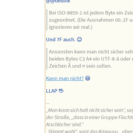
@@dedlfix
Bei ISO-8859-1 ist jedem Byte ein Ze
zugeordnet. (Die Ausnahmen 00..1F u
ignorieren wir mal.)
Und 7F auch. 😉
Ansonsten kann man nicht sicher seh
beiden Bytes C3 A4 ein UTF-8-ä oder 
Zeichen Ã und ¤ sein sollen.
Kann man nicht?
😆
LLAP 🖖
--
„Man kann sich halt nicht sicher sein“, s
der Straße, „dass in einer Gruppe Flücht
Arschlöcher sind.“
„Stimmt wohl“, sagt das Känguru, „abe