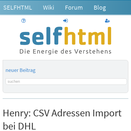
SELFHTML
Wiki
Forum
Blog
Hilfe
anmelden
Benutzerk
neuer Beitrag
Suchbegriff
Henry:
CSV Adressen Import
bei DHL