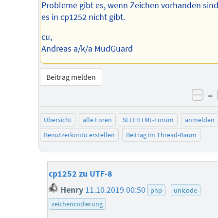
Probleme gibt es, wenn Zeichen vorhanden sind
es in cp1252 nicht gibt.
cu,
Andreas a/k/a MudGuard
Beitrag melden
–
neg
Übersicht
alle Foren
SELFHTML-Forum
anmelden
Benutzerkonto erstellen
Beitrag im Thread-Baum
cp1252 zu UTF-8
Henry
11.10.2019 00:50
php
unicode
zeichencodierung