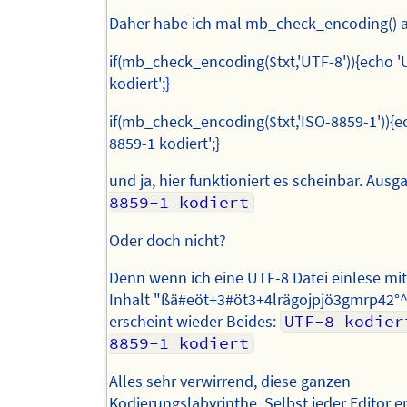
Daher habe ich mal mb_check_encoding() a
if(mb_check_encoding($txt,'UTF-8')){echo '
kodiert';}
if(mb_check_encoding($txt,'ISO-8859-1')){e
8859-1 kodiert';}
und ja, hier funktioniert es scheinbar. Ausg
8859-1 kodiert
Oder doch nicht?
Denn wenn ich eine UTF-8 Datei einlese mi
Inhalt "ßä#eöt+3#öt3+4lrägojpjö3gmrp42°^
erscheint wieder Beides:
UTF-8 kodier
8859-1 kodiert
Alles sehr verwirrend, diese ganzen
Kodierungslabyrinthe. Selbst jeder Editor e