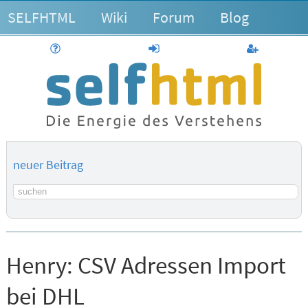
SELFHTML
Wiki
Forum
Blog
Hilfe
anmelden
Benutzerk
neuer Beitrag
Suchbegriff
Henry:
CSV Adressen Import
bei DHL