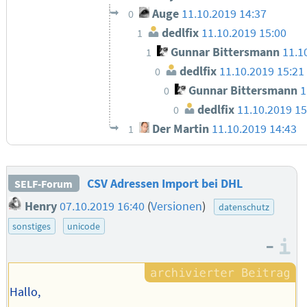
Auge
11.10.2019 14:37
0
dedlfix
11.10.2019 15:00
1
Gunnar Bittersmann
11.1
1
dedlfix
11.10.2019 15:21
0
Gunnar Bittersmann
1
0
dedlfix
11.10.2019 15
0
Der Martin
11.10.2019 14:43
1
CSV Adressen Import bei DHL
SELF-Forum
Henry
07.10.2019 16:40
(
Versionen
)
datenschutz
sonstiges
unicode
–
I
Hallo,