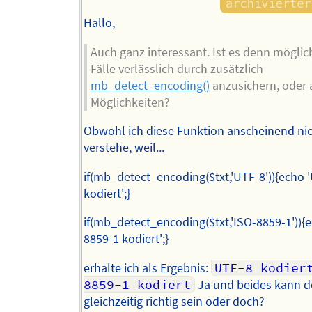
Hallo,
Auch ganz interessant. Ist es denn möglic
Fälle verlässlich durch zusätzlich
mb_detect_encoding()
anzusichern, oder a
Möglichkeiten?
Obwohl ich diese Funktion anscheinend nich
verstehe, weil...
if(mb_detect_encoding($txt,'UTF-8')){echo 
kodiert';}
if(mb_detect_encoding($txt,'ISO-8859-1')){e
8859-1 kodiert';}
erhalte ich als Ergebnis:
UTF-8 kodier
8859-1 kodiert
Ja und beides kann d
gleichzeitig richtig sein oder doch?