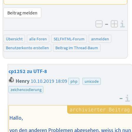
Beitrag melden
–
I
negativ be
posit
Übersicht
alle Foren
SELFHTML-Forum
anmelden
Benutzerkonto erstellen
Beitrag im Thread-Baum
cp1252 zu UTF-8
Henry
10.10.2019 18:09
php
unicode
zeichencodierung
–
Hallo,
von den anderen Problemen abgesehen, weiss ich nun