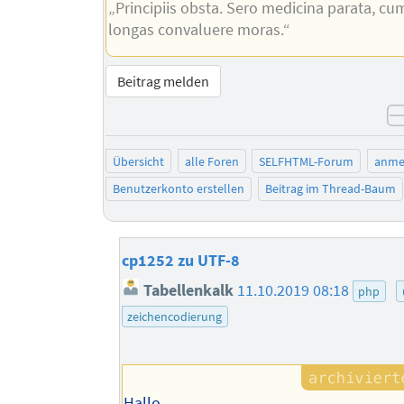
„Principiis obsta. Sero medicina parata, cu
longas convaluere moras.“
Beitrag melden
Übersicht
alle Foren
SELFHTML-Forum
anme
Benutzerkonto erstellen
Beitrag im Thread-Baum
cp1252 zu UTF-8
Tabellenkalk
11.10.2019 08:18
php
zeichencodierung
Hallo,