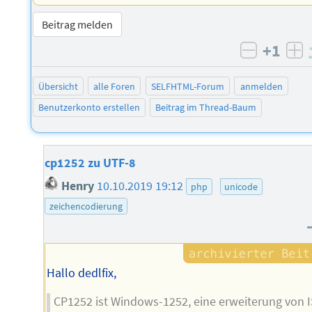
Beitrag melden
+1
negativ 
po
Übersicht
alle Foren
SELFHTML-Forum
anmelden
Benutzerkonto erstellen
Beitrag im Thread-Baum
cp1252 zu UTF-8
Henry
10.10.2019 19:12
php
unicode
zeichencodierung
Hallo dedlfix,
CP1252 ist Windows-1252, eine erweiterung von 