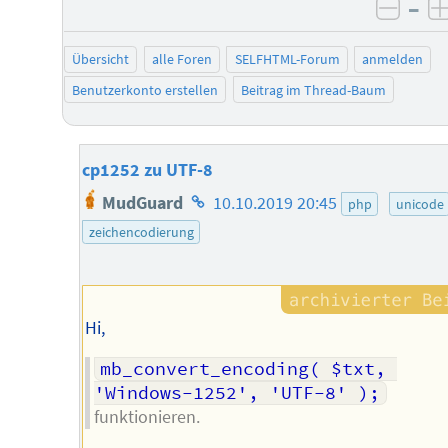
–
negat
Übersicht
alle Foren
SELFHTML-Forum
anmelden
Benutzerkonto erstellen
Beitrag im Thread-Baum
cp1252 zu UTF-8
Homepage
MudGuard
10.10.2019 20:45
php
unicode
des
zeichencodierung
Autors
Hi,
mb_convert_encoding( $txt, 
'Windows-1252', 'UTF-8' );
funktionieren.