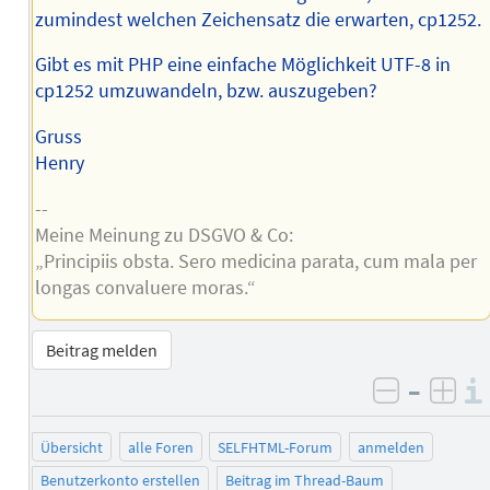
zumindest welchen Zeichensatz die erwarten, cp1252.
Gibt es mit PHP eine einfache Möglichkeit UTF-8 in
cp1252 umzuwandeln, bzw. auszugeben?
Gruss
Henry
--
Meine Meinung zu DSGVO & Co:
„Principiis obsta. Sero medicina parata, cum mala per
longas convaluere moras.“
Beitrag melden
–
negativ 
posi
Übersicht
alle Foren
SELFHTML-Forum
anmelden
Benutzerkonto erstellen
Beitrag im Thread-Baum