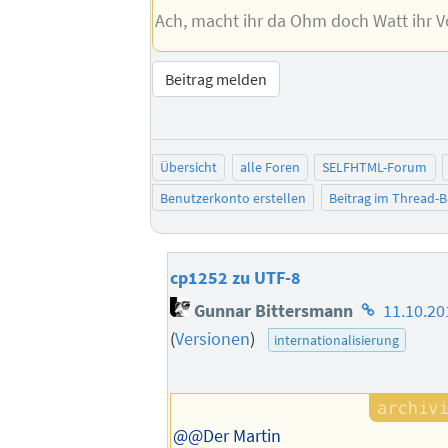
Ach, macht ihr da Ohm doch Watt ihr Vo
Beitrag melden
Übersicht
alle Foren
SELFHTML-Forum
Benutzerkonto erstellen
Beitrag im Thread-
cp1252 zu UTF-8
Homepage
Gunnar Bittersmann
11.10.20
des
(
Versionen
)
internationalisierung
Autors
@@Der Martin