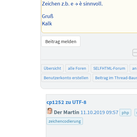
Zeichen z.b. e → è sinnvoll.
Gruß
Kalk
Beitrag melden
Übersicht
alle Foren
SELFHTML-Forum
an
Benutzerkonto erstellen
Beitrag im Thread-Ba
cp1252 zu UTF-8
Der Martin
11.10.2019 09:57
php
zeichencodierung