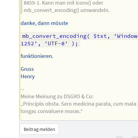
8859-1. Kann man mit iconv() oder
mb_convert_encoding() umwandeln.
danke, dann müsste
mb_convert_encoding( $txt, 'Window
1252', 'UTF-8' );
funktionieren.
Gruss
Henry
--
Meine Meinung zu DSGVO & Co:
„Principiis obsta. Sero medicina parata, cum mala
longas convaluere moras.“
Beitrag melden