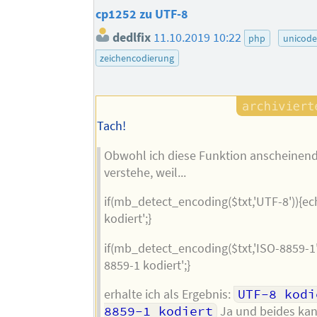
cp1252 zu UTF-8
dedlfix
11.10.2019 10:22
php
unicode
zeichencodierung
Tach!
Obwohl ich diese Funktion anscheinend 
verstehe, weil...
if(mb_detect_encoding($txt,'UTF-8')){e
kodiert';}
if(mb_detect_encoding($txt,'ISO-8859-1'
8859-1 kodiert';}
erhalte ich als Ergebnis:
UTF-8 kodi
8859-1 kodiert
Ja und beides kan