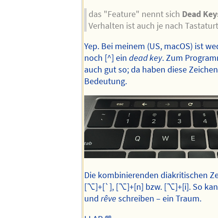
das "Feature" nennt sich
Dead Key
Verhalten ist auch je nach Tastatur
Yep. Bei meinem (US, macOS) ist wed
noch [^] ein
dead key
. Zum Programm
auch gut so; da haben diese Zeichen 
Bedeutung.
Die kombinierenden diakritischen Ze
[⌥]+[`], [⌥]+[n] bzw. [⌥]+[i]. So ka
und
rêve
schreiben – ein Traum.