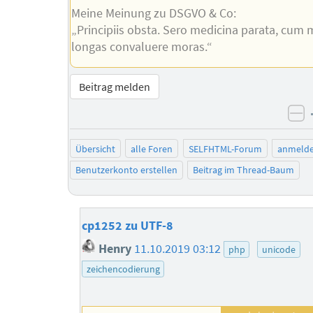
Meine Meinung zu DSGVO & Co:
„Principiis obsta. Sero medicina parata, cum 
longas convaluere moras.“
Beitrag melden
ne
Übersicht
alle Foren
SELFHTML-Forum
anmeld
Benutzerkonto erstellen
Beitrag im Thread-Baum
cp1252 zu UTF-8
Henry
11.10.2019 03:12
php
unicode
zeichencodierung