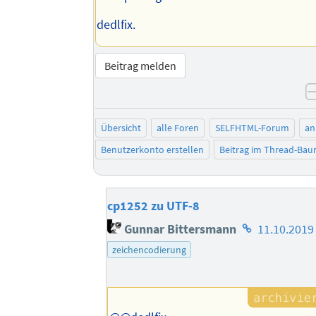
dedlfix.
Beitrag melden
Übersicht
alle Foren
SELFHTML-Forum
an
Benutzerkonto erstellen
Beitrag im Thread-Ba
cp1252 zu UTF-8
Homepage
Gunnar Bittersmann
11.10.2019
des
zeichencodierung
Autors