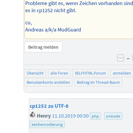
Probleme gibt es, wenn Zeichen vorhanden sind
es in cp1252 nicht gibt.
cu,
Andreas a/k/a MudGuard
Beitrag melden
–
neg
Übersicht
alle Foren
SELFHTML-Forum
anmelden
Benutzerkonto erstellen
Beitrag im Thread-Baum
cp1252 zu UTF-8
Henry
11.10.2019 00:50
php
unicode
zeichencodierung