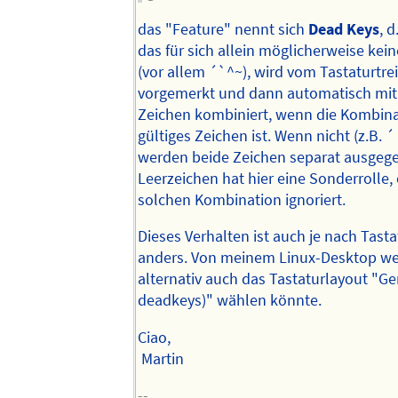
das "Feature" nennt sich
Dead Keys
, d
das für sich allein möglicherweise kein
(vor allem ´`^~), wird vom Tastaturtre
vorgemerkt und dann automatisch mi
Zeichen kombiniert, wenn die Kombina
gültiges Zeichen ist. Wenn nicht (z.B. ´ 
werden beide Zeichen separat ausgeg
Leerzeichen hat hier eine Sonderrolle, 
solchen Kombination ignoriert.
Dieses Verhalten ist auch je nach Tasta
anders. Von meinem Linux-Desktop wei
alternativ auch das Tastaturlayout "G
deadkeys)" wählen könnte.
Ciao,
Martin
--