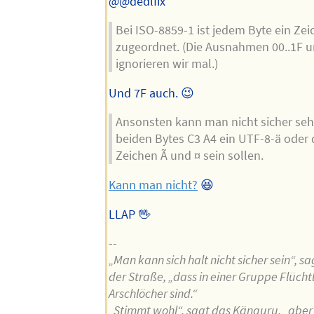
@@dedlfix
Bei ISO-8859-1 ist jedem Byte ein Ze
zugeordnet. (Die Ausnahmen 00..1F u
ignorieren wir mal.)
Und 7F auch. 😉
Ansonsten kann man nicht sicher seh
beiden Bytes C3 A4 ein UTF-8-ä oder 
Zeichen Ã und ¤ sein sollen.
Kann man nicht?
😆
LLAP 🖖
--
„Man kann sich halt nicht sicher sein“, s
der Straße, „dass in einer Gruppe Flücht
Arschlöcher sind.“
„Stimmt wohl“, sagt das Känguru, „abe