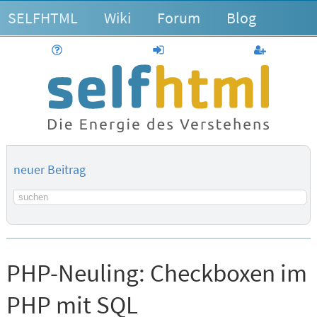
SELFHTML
Wiki
Forum
Blog
Hilfe
anmelden
Benutzerk
neuer Beitrag
Suchbegriff
PHP-Neuling:
Checkboxen im
PHP mit SQL