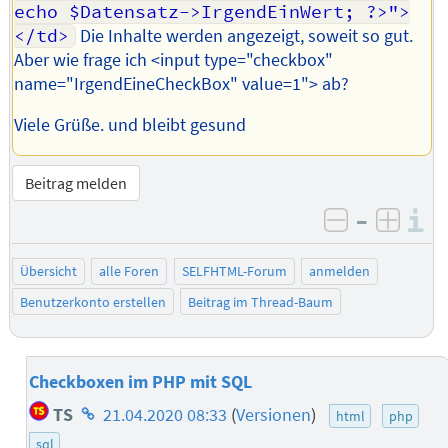
echo $Datensatz->IrgendEinWert; ?>">
</td>
Die Inhalte werden angezeigt, soweit so gut.
Aber wie frage ich <input type="checkbox"
name="IrgendEineCheckBox" value=1"> ab?
Viele Grüße. und bleibt gesund
Beitrag melden
–
I
negativ be
posit
Übersicht
alle Foren
SELFHTML-Forum
anmelden
Benutzerkonto erstellen
Beitrag im Thread-Baum
Checkboxen im PHP mit SQL
Homepage
TS
21.04.2020 08:33
(
Versionen
)
html
php
des
sql