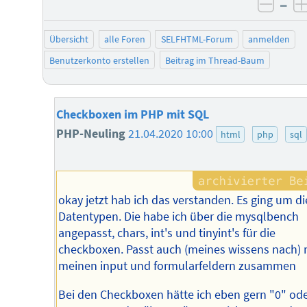
–
negat
Übersicht
alle Foren
SELFHTML-Forum
anmelden
Benutzerkonto erstellen
Beitrag im Thread-Baum
Checkboxen im PHP mit SQL
PHP-Neuling
21.04.2020 10:00
html
php
sql
okay jetzt hab ich das verstanden. Es ging um di
Datentypen. Die habe ich über die mysqlbench
angepasst, chars, int's und tinyint's für die
checkboxen. Passt auch (meines wissens nach) 
meinen input und formularfeldern zusammen
Bei den Checkboxen hätte ich eben gern "0" ode