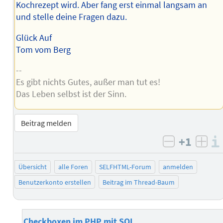
Kochrezept wird. Aber fang erst einmal langsam an
und stelle deine Fragen dazu.
Glück Auf
Tom vom Berg
--
Es gibt nichts Gutes, außer man tut es!
Das Leben selbst ist der Sinn.
Beitrag melden
+1
negativ b
posi
Übersicht
alle Foren
SELFHTML-Forum
anmelden
Benutzerkonto erstellen
Beitrag im Thread-Baum
Checkboxen im PHP mit SQL