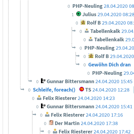
PHP-Neuling
28.04.2020 08
0
Julius
29.04.2020 08:2
1
Rolf B
29.04.2020 08
0
Tabellenkalk
29.04
0
Tabellenkalk
29.
0
PHP-Neuling
29.04.2
0
Rolf B
29.04.2020
0
Gewöhn Dich dran
0
PHP-Neuling
29.0
0
Gunnar Bittersmann
24.04.2020 15:45
0
Schleife, foreach()
TS
24.04.2020 12:28
0
Felix Riesterer
24.04.2020 14:23
0
Gunnar Bittersmann
24.04.2020 15:41
0
Felix Riesterer
24.04.2020 17:16
0
Der Martin
24.04.2020 17:38
0
Felix Riesterer
24.04.2020 17:42
0