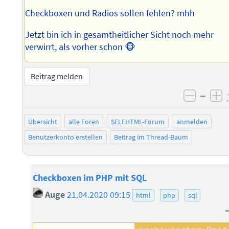
Checkboxen und Radios sollen fehlen? mhh
Jetzt bin ich in gesamtheitlicher Sicht noch mehr
verwirrt, als vorher schon 🐵
Beitrag melden
–
negati
po
Übersicht
alle Foren
SELFHTML-Forum
anmelden
Benutzerkonto erstellen
Beitrag im Thread-Baum
Checkboxen im PHP mit SQL
Auge
21.04.2020 09:15
html
php
sql