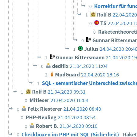
Korrektur für fun
0
Rolf B
22.04.2020
1
TS
22.04.2020 1
0
Raketentheoret
0
Gunnar Bittersma
0
Julius
24.04.2020 20:4
1
Gunnar Bittersmann
21.04.2020 19
1
dedlfix
21.04.2020 11:04
0
MudGuard
22.04.2020 18:16
2
SQL - semantischer Unterschied zwisch
1
Rolf B
21.04.2020 09:31
1
Mitleser
21.04.2020 10:03
0
Felix Riesterer
21.04.2020 08:49
0
PHP-Neuling
21.04.2020 08:54
0
Robert B.
21.04.2020 09:10
0
Checkboxen im PHP mit SQL (Sicherheit)
Rake
0