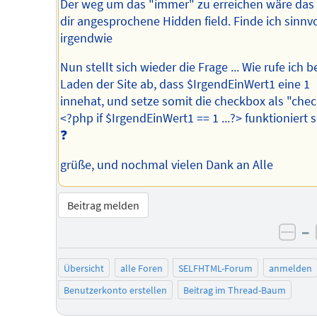
Der weg um das "immer" zu erreichen wäre das
dir angesprochene Hidden field. Finde ich sinnvo
irgendwie
Nun stellt sich wieder die Frage ... Wie rufe ich 
Laden der Site ab, dass $IrgendEinWert1 eine 1
innehat, und setze somit die checkbox als "che
<?php if $IrgendEinWert1 == 1 ...?> funktioniert s
❓
grüße, und nochmal vielen Dank an Alle
Beitrag melden
–
neg
Übersicht
alle Foren
SELFHTML-Forum
anmelden
Benutzerkonto erstellen
Beitrag im Thread-Baum