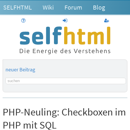
SELFHTML
Wiki
Forum
Blog
Hilfe
anmelden
Benutzerk
neuer Beitrag
Suchbegriff
PHP-Neuling:
Checkboxen im
PHP mit SQL