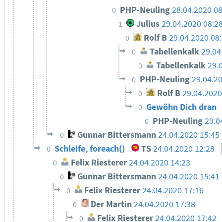
PHP-Neuling
28.04.2020 08
0
Julius
29.04.2020 08:2
1
Rolf B
29.04.2020 08
0
Tabellenkalk
29.04
0
Tabellenkalk
29.
0
PHP-Neuling
29.04.2
0
Rolf B
29.04.2020
0
Gewöhn Dich dran
0
PHP-Neuling
29.0
0
Gunnar Bittersmann
24.04.2020 15:45
0
Schleife, foreach()
TS
24.04.2020 12:28
0
Felix Riesterer
24.04.2020 14:23
0
Gunnar Bittersmann
24.04.2020 15:41
0
Felix Riesterer
24.04.2020 17:16
0
Der Martin
24.04.2020 17:38
0
Felix Riesterer
24.04.2020 17:42
0