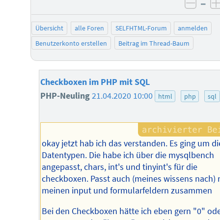
–
negat
Übersicht
alle Foren
SELFHTML-Forum
anmelden
Benutzerkonto erstellen
Beitrag im Thread-Baum
Checkboxen im PHP mit SQL
PHP-Neuling
21.04.2020 10:00
html
php
sql
okay jetzt hab ich das verstanden. Es ging um di
Datentypen. Die habe ich über die mysqlbench
angepasst, chars, int's und tinyint's für die
checkboxen. Passt auch (meines wissens nach) 
meinen input und formularfeldern zusammen
Bei den Checkboxen hätte ich eben gern "0" ode