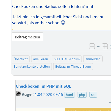
Checkboxen und Radios sollen fehlen? mhh
Jetzt bin ich in gesamtheitlicher Sicht noch mehr
verwirrt, als vorher schon 🐵
Beitrag melden
–
negati
po
Übersicht
alle Foren
SELFHTML-Forum
anmelden
Benutzerkonto erstellen
Beitrag im Thread-Baum
Checkboxen im PHP mit SQL
Auge
21.04.2020 09:15
html
php
sql