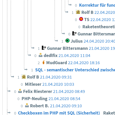
Korrektur für fun
0
Rolf B
22.04.2020
1
TS
22.04.2020 1
0
Raketentheoret
0
Gunnar Bittersma
0
Julius
24.04.2020 20:4
1
Gunnar Bittersmann
21.04.2020 19
1
dedlfix
21.04.2020 11:04
0
MudGuard
22.04.2020 18:16
2
SQL - semantischer Unterschied zwisch
1
Rolf B
21.04.2020 09:31
1
Mitleser
21.04.2020 10:03
0
Felix Riesterer
21.04.2020 08:49
0
PHP-Neuling
21.04.2020 08:54
0
Robert B.
21.04.2020 09:10
0
Checkboxen im PHP mit SQL (Sicherheit)
Rake
0