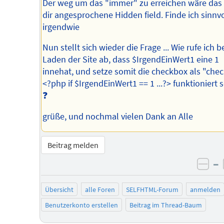
Der weg um das "immer" zu erreichen wäre das
dir angesprochene Hidden field. Finde ich sinnvo
irgendwie
Nun stellt sich wieder die Frage ... Wie rufe ich 
Laden der Site ab, dass $IrgendEinWert1 eine 1
innehat, und setze somit die checkbox als "che
<?php if $IrgendEinWert1 == 1 ...?> funktioniert s
❓
grüße, und nochmal vielen Dank an Alle
Beitrag melden
–
neg
Übersicht
alle Foren
SELFHTML-Forum
anmelden
Benutzerkonto erstellen
Beitrag im Thread-Baum