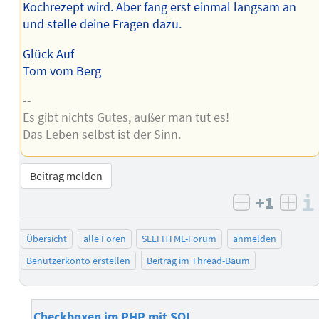
Kochrezept wird. Aber fang erst einmal langsam an
und stelle deine Fragen dazu.
Glück Auf
Tom vom Berg
--
Es gibt nichts Gutes, außer man tut es!
Das Leben selbst ist der Sinn.
Beitrag melden
+1
negativ b
posi
Übersicht
alle Foren
SELFHTML-Forum
anmelden
Benutzerkonto erstellen
Beitrag im Thread-Baum
Checkboxen im PHP mit SQL