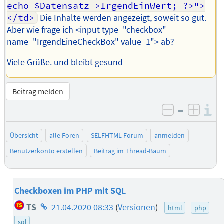
echo $Datensatz->IrgendEinWert; ?>">
</td>
Die Inhalte werden angezeigt, soweit so gut.
Aber wie frage ich <input type="checkbox"
name="IrgendEineCheckBox" value=1"> ab?
Viele Grüße. und bleibt gesund
Beitrag melden
–
I
negativ be
posit
Übersicht
alle Foren
SELFHTML-Forum
anmelden
Benutzerkonto erstellen
Beitrag im Thread-Baum
Checkboxen im PHP mit SQL
Homepage
TS
21.04.2020 08:33
(
Versionen
)
html
php
des
sql