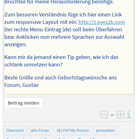
Bruchteil für meine Herausforderung benötige.
Zum besseren Verständnis füge ich hier einen Link
zum responsive Layout mit ein:
http://1.eyes2k.com
Der rechte Menu-Eintrag (de) soll beim Überfahren
bzw. Anklicken nun mehrere Sprachen zur Auswahl
anzeigen.
Kann mir da jemand einen Tip geben, wie ich das
schlank umsetzen kann?
Beste Grüße und auch Geburtstagswünsche ans
Forum, Gustav
Beitrag melden
–
I
negativ be
posit
Übersicht
alle Foren
SELFHTML-Forum
anmelden