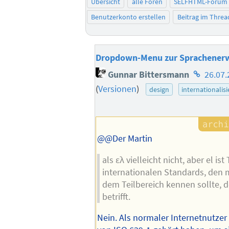
Übersicht
alle Foren
SELFHTML-Forum
Benutzerkonto erstellen
Beitrag im Thre
Dropdown-Menu zur Sprachener
Homepag
Gunnar Bittersmann
26.07.
des
(
Versionen
)
design
internationalis
Autors
@@Der Martin
als ελ vielleicht nicht, aber el ist 
internationalen Standards, den 
dem Teilbereich kennen sollte, d
betrifft.
Nein. Als normaler Internetnutze