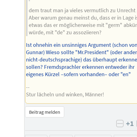
dem traut man ja vieles vermutlich zu Unrecht 
Aber warum genau meinst du, dass er in Lage is
etwas das er möglicherweise mit "germ" abkü
würde, mit "de" zu assoziieren?
Ist ohnehin ein unsinniges Argument (schon vo
Gunnar) Wieso sollte "Mr.President" (oder ande
nicht-deutschsprachige) das überhaupt erkenn
sollen? Fremdsprachler erkennen entweder ihr
eigenes Kürzel –sofern vorhanden– oder "en"
--
Stur lächeln und winken, Männer!
Beitrag melden
+1
negat