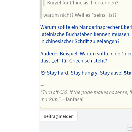
Kürzel für Chinesisch erkennen?
warum nicht? Weil es "seins" ist?
Warum sollte ein Mandarinsprecher übe
lateinische Buchstaben kennen müssen, 
in chinesischer Schrift zu gelangen?
Anderes Beispiel: Warum sollte eine Grie
dass „el“ für Griechisch steht?
🖖 Stay hard! Stay hungry! Stay alive!
Sta
--
“Turn off CSS. If the page makes no sense, f
markup.”
—fantasai
Beitrag melden