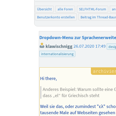
Übersicht
alle Foren
SELFHTML-Forum
an
Benutzerkonto erstellen
Beitrag im Thread-Ba
Dropdown-Menu zur Sprachenerweit
klawischnigg
26.07.2020 17:49
desi
internationalisierung
Hi there,
Anderes Beispiel: Warum sollte eine G
dass „el“ für Griechisch steht
Weil sie das, oder zumindest "ελ" scho
tausende Male auf Webseiten gesehen