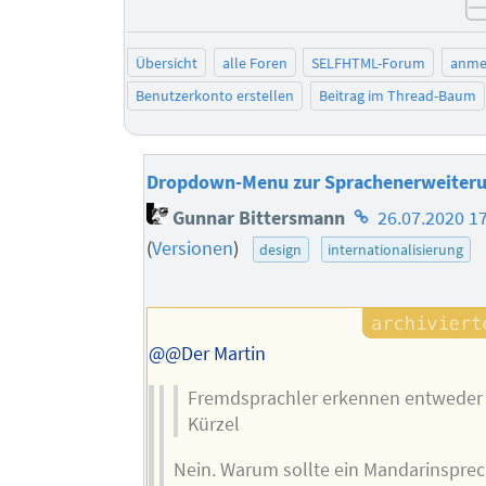
Übersicht
alle Foren
SELFHTML-Forum
anme
Benutzerkonto erstellen
Beitrag im Thread-Baum
Dropdown-Menu zur Sprachenerweiter
Homepage
Gunnar Bittersmann
26.07.2020 1
des
(
Versionen
)
design
internationalisierung
Autors
@@Der Martin
Fremdsprachler erkennen entweder 
Kürzel
Nein. Warum sollte ein Mandarinsprec