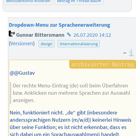
Benutzerkonto erstellen
Beitrag im Thread-Baum
Dropdown-Menu zur Sprachenerweiterung
Homepage
Gunnar Bittersmann
26.07.2020 14:12
des
(
Versionen
)
design
internationalisierung
Autors
–
@@Gustav
Der rechte Menu-Eintrag (de) soll beim Überfahren
bzw. Anklicken nun mehrere Sprachen zur Auswahl
anzeigen.
Nein, funktioniert nicht. „de“ gibt (inbesondere
anderssprachigen Nutzern (m/w/d)) keinerlei Hinweis
über seine Funktion; es ist nicht erkennbar, dass es
sich dabei um ein Sprachauswahlmenü handelt.