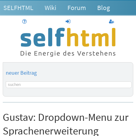
SELFHTML
Wiki
Forum
Blog
Hilfe
anmelden
Benutzerk
neuer Beitrag
Suchbegriff
Gustav:
Dropdown-Menu zur
Sprachenerweiterung