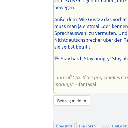
von ISO 639-1 gehört haben, um s
bewegen.
Außerdem: Wie Gustav das vorhat
muss man ja erstmal „de“ kennen
Sprachauswahl zu vermuten. Und 
Nichtdeutschsprecher über den Te
sie selbst betrifft.
🖖 Stay hard! Stay hungry! Stay ali
--
“Turn off CSS. If the page makes no s
markup.”
—fantasai
Beitrag melden
Übersicht
alle Foren
SELFHTML-For