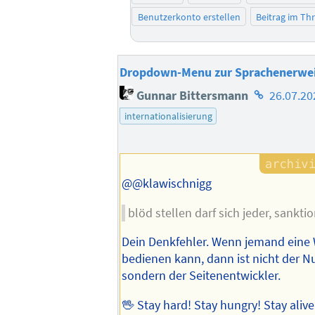
Benutzerkonto erstellen
Beitrag im T
Dropdown-Menu zur Sprachenerwe
Homepage
Gunnar Bittersmann
26.07.20
des
internationalisierung
Autors
@@klawischnigg
blöd stellen darf sich jeder, sanktio
Dein Denkfehler. Wenn jemand eine 
bedienen kann, dann ist nicht der Nu
sondern der Seitenentwickler.
🖖 Stay hard! Stay hungry! Stay aliv