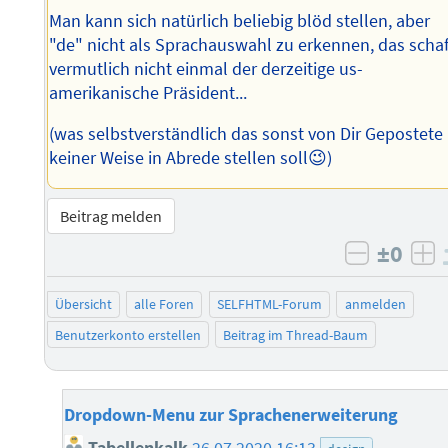
Man kann sich natürlich beliebig blöd stellen, aber
"de" nicht als Sprachauswahl zu erkennen, das schaf
vermutlich nicht einmal der derzeitige us-
amerikanische Präsident...
(was selbstverständlich das sonst von Dir Gepostete 
keiner Weise in Abrede stellen soll😉)
Beitrag melden
±0
negativ 
po
Übersicht
alle Foren
SELFHTML-Forum
anmelden
Benutzerkonto erstellen
Beitrag im Thread-Baum
Dropdown-Menu zur Sprachenerweiterung
Tabellenkalk
26.07.2020 16:13