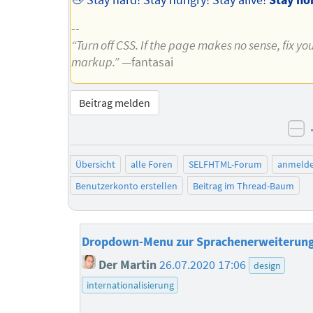
--
“Turn off CSS. If the page makes no sense, fix yo
markup.”
—fantasai
Beitrag melden
ne
Übersicht
alle Foren
SELFHTML-Forum
anmeld
Benutzerkonto erstellen
Beitrag im Thread-Baum
Dropdown-Menu zur Sprachenerweiterun
Der Martin
26.07.2020 17:06
design
internationalisierung