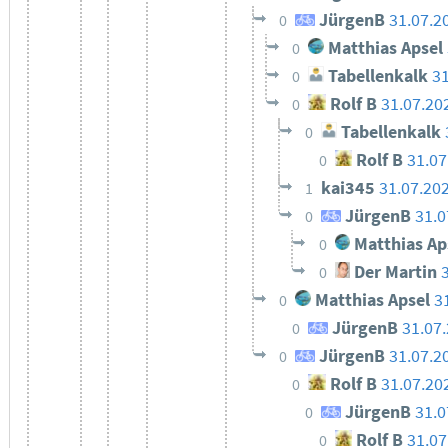
JürgenB
31.07.2
0
Matthias Apsel
0
Tabellenkalk
31
0
Rolf B
31.07.20
0
Tabellenkalk
0
Rolf B
31.07
0
kai345
31.07.20
1
JürgenB
31.0
0
Matthias Ap
0
Der Martin
0
Matthias Apsel
3
0
JürgenB
31.07
0
JürgenB
31.07.2
0
Rolf B
31.07.20
0
JürgenB
31.0
0
Rolf B
31.07
0