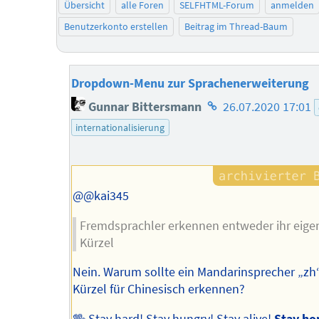
Übersicht
alle Foren
SELFHTML-Forum
anmelden
Benutzerkonto erstellen
Beitrag im Thread-Baum
Dropdown-Menu zur Sprachenerweiterung
Homepage
Gunnar Bittersmann
26.07.2020 17:01
des
internationalisierung
Autors
@@kai345
Fremdsprachler erkennen entweder ihr eige
Kürzel
Nein. Warum sollte ein Mandarinsprecher „zh“
Kürzel für Chinesisch erkennen?
🖖 Stay hard! Stay hungry! Stay alive!
Stay ho