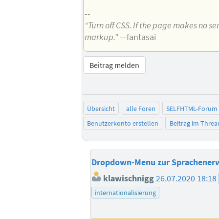
--
“Turn off CSS. If the page makes no sen
markup.”
—fantasai
Beitrag melden
Übersicht
alle Foren
SELFHTML-Forum
Benutzerkonto erstellen
Beitrag im Thre
Dropdown-Menu zur Sprachener
klawischnigg
26.07.2020 18:18
internationalisierung