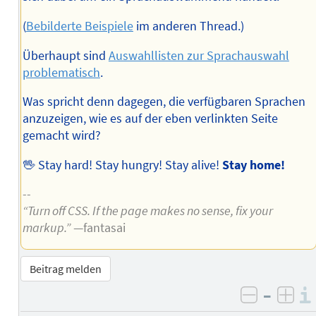
(
Bebilderte Beispiele
im anderen Thread.)
Überhaupt sind
Auswahllisten zur Sprachauswahl
problematisch
.
Was spricht denn dagegen, die verfügbaren Sprachen
anzuzeigen, wie es auf der eben verlinkten Seite
gemacht wird?
🖖 Stay hard! Stay hungry! Stay alive!
Stay home!
--
“Turn off CSS. If the page makes no sense, fix your
markup.”
—fantasai
Beitrag melden
–
negativ 
posi