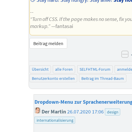
--
“Turn off CSS. If the page makes no sense, fix yo
markup.”
—fantasai
Beitrag melden
ne
Übersicht
alle Foren
SELFHTML-Forum
anmeld
Benutzerkonto erstellen
Beitrag im Thread-Baum
Dropdown-Menu zur Sprachenerweiterun
Der Martin
26.07.2020 17:06
design
internationalisierung