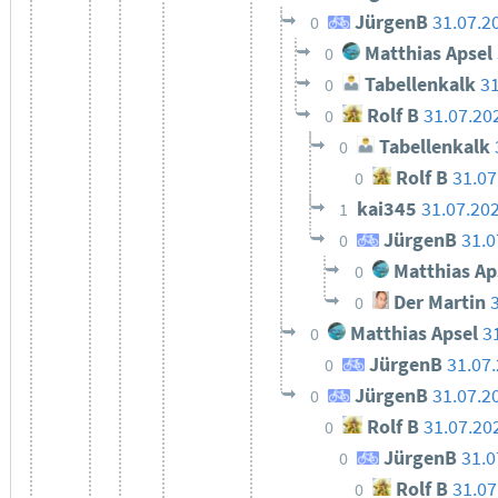
JürgenB
31.07.2
0
Matthias Apsel
0
Tabellenkalk
31
0
Rolf B
31.07.20
0
Tabellenkalk
0
Rolf B
31.07
0
kai345
31.07.20
1
JürgenB
31.0
0
Matthias Ap
0
Der Martin
0
Matthias Apsel
3
0
JürgenB
31.07
0
JürgenB
31.07.2
0
Rolf B
31.07.20
0
JürgenB
31.0
0
Rolf B
31.07
0