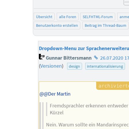
Übersicht
alle Foren
SELFHTML-Forum
anme
Benutzerkonto erstellen
Beitrag im Thread-Baum
Dropdown-Menu zur Sprachenerweiter
Homepage
Gunnar Bittersmann
26.07.2020 1
des
(
Versionen
)
design
internationalisierung
Autors
@@Der Martin
Fremdsprachler erkennen entweder 
Kürzel
Nein. Warum sollte ein Mandarinsprec