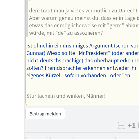
dem traut man ja vieles vermutlich zu Unrecht 
Aber warum genau meinst du, dass er in Lage is
etwas das er möglicherweise mit "germ" abkü
würde, mit "de" zu assoziieren?
Ist ohnehin ein unsinniges Argument (schon vo
Gunnar) Wieso sollte "Mr.President" (oder ande
nicht-deutschsprachige) das überhaupt erkenn
sollen? Fremdsprachler erkennen entweder ihr
eigenes Kürzel –sofern vorhanden– oder "en"
--
Stur lächeln und winken, Männer!
Beitrag melden
+1
negat