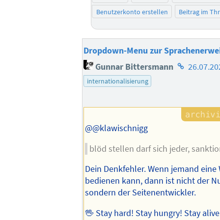
Benutzerkonto erstellen
Beitrag im T
Dropdown-Menu zur Sprachenerwe
Homepage
Gunnar Bittersmann
26.07.20
des
internationalisierung
Autors
@@klawischnigg
blöd stellen darf sich jeder, sanktio
Dein Denkfehler. Wenn jemand eine 
bedienen kann, dann ist nicht der Nu
sondern der Seitenentwickler.
🖖 Stay hard! Stay hungry! Stay aliv