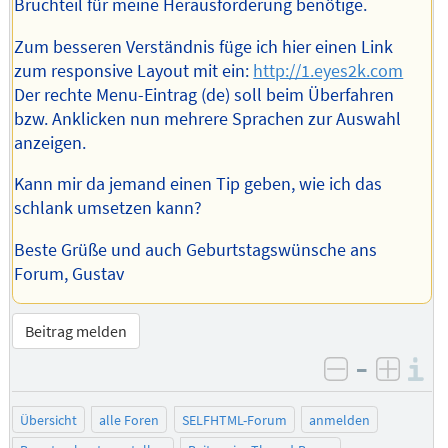
Bruchteil für meine Herausforderung benötige.
Zum besseren Verständnis füge ich hier einen Link
zum responsive Layout mit ein:
http://1.eyes2k.com
Der rechte Menu-Eintrag (de) soll beim Überfahren
bzw. Anklicken nun mehrere Sprachen zur Auswahl
anzeigen.
Kann mir da jemand einen Tip geben, wie ich das
schlank umsetzen kann?
Beste Grüße und auch Geburtstagswünsche ans
Forum, Gustav
Beitrag melden
–
I
negativ be
posit
Übersicht
alle Foren
SELFHTML-Forum
anmelden