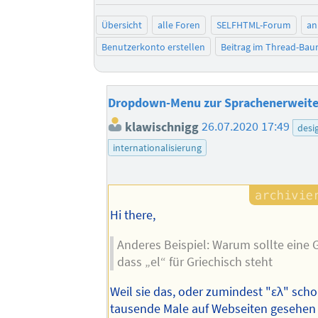
Übersicht
alle Foren
SELFHTML-Forum
an
Benutzerkonto erstellen
Beitrag im Thread-Ba
Dropdown-Menu zur Sprachenerweit
klawischnigg
26.07.2020 17:49
desi
internationalisierung
Hi there,
Anderes Beispiel: Warum sollte eine G
dass „el“ für Griechisch steht
Weil sie das, oder zumindest "ελ" scho
tausende Male auf Webseiten gesehen