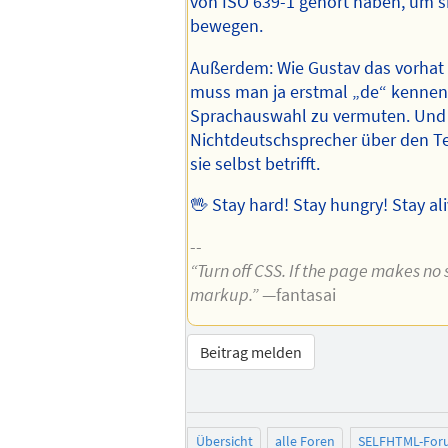
von ISO 639-1 gehört haben, um s
bewegen.
Außerdem: Wie Gustav das vorhat
muss man ja erstmal „de“ kennen
Sprachauswahl zu vermuten. Und 
Nichtdeutschsprecher über den Te
sie selbst betrifft.
🖖 Stay hard! Stay hungry! Stay ali
--
“Turn off CSS. If the page makes no s
markup.”
—fantasai
Beitrag melden
Übersicht
alle Foren
SELFHTML-For