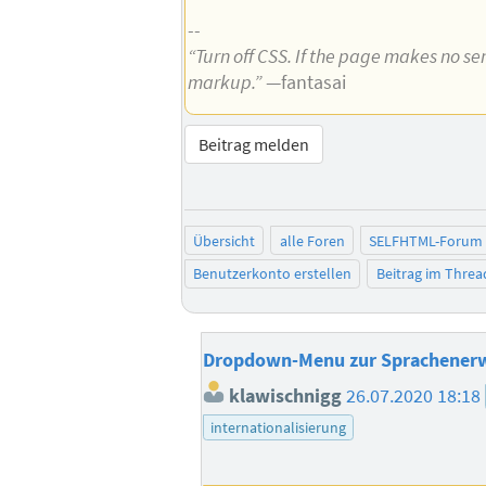
--
“Turn off CSS. If the page makes no sen
markup.”
—fantasai
Beitrag melden
Übersicht
alle Foren
SELFHTML-Forum
Benutzerkonto erstellen
Beitrag im Thre
Dropdown-Menu zur Sprachener
klawischnigg
26.07.2020 18:18
internationalisierung