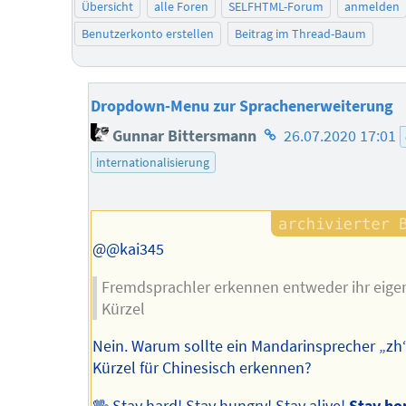
Übersicht
alle Foren
SELFHTML-Forum
anmelden
Benutzerkonto erstellen
Beitrag im Thread-Baum
Dropdown-Menu zur Sprachenerweiterung
Homepage
Gunnar Bittersmann
26.07.2020 17:01
des
internationalisierung
Autors
@@kai345
Fremdsprachler erkennen entweder ihr eige
Kürzel
Nein. Warum sollte ein Mandarinsprecher „zh“
Kürzel für Chinesisch erkennen?
🖖 Stay hard! Stay hungry! Stay alive!
Stay ho