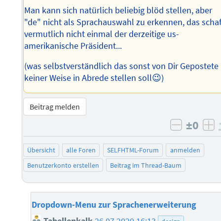
Man kann sich natürlich beliebig blöd stellen, aber
"de" nicht als Sprachauswahl zu erkennen, das schaf
vermutlich nicht einmal der derzeitige us-
amerikanische Präsident...
(was selbstverständlich das sonst von Dir Gepostete 
keiner Weise in Abrede stellen soll😉)
Beitrag melden
±0
negativ 
po
Übersicht
alle Foren
SELFHTML-Forum
anmelden
Benutzerkonto erstellen
Beitrag im Thread-Baum
Dropdown-Menu zur Sprachenerweiterung
Tabellenkalk
26.07.2020 16:13