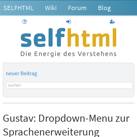
SELFHTML
Wiki
Forum
Blog
Hilfe
anmelden
Benutzerk
neuer Beitrag
Suchbegriff
Gustav:
Dropdown-Menu zur
Sprachenerweiterung