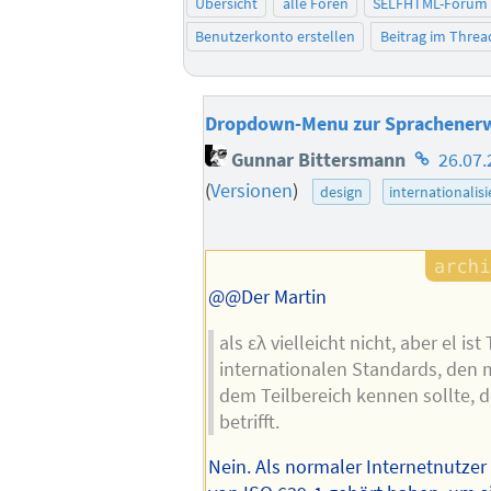
Übersicht
alle Foren
SELFHTML-Forum
Benutzerkonto erstellen
Beitrag im Thre
Dropdown-Menu zur Sprachener
Homepag
Gunnar Bittersmann
26.07.
des
(
Versionen
)
design
internationalis
Autors
@@Der Martin
als ελ vielleicht nicht, aber el ist 
internationalen Standards, den 
dem Teilbereich kennen sollte, d
betrifft.
Nein. Als normaler Internetnutze