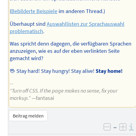
(
Bebilderte Beispiele
im anderen Thread.)
Überhaupt sind
Auswahllisten zur Sprachauswahl
problematisch
.
Was spricht denn dagegen, die verfügbaren Sprachen
anzuzeigen, wie es auf der eben verlinkten Seite
gemacht wird?
🖖 Stay hard! Stay hungry! Stay alive!
Stay home!
--
“Turn off CSS. If the page makes no sense, fix your
markup.”
—fantasai
Beitrag melden
–
negativ 
posi