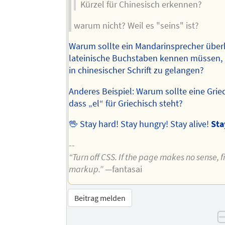
Kürzel für Chinesisch erkennen?
warum nicht? Weil es "seins" ist?
Warum sollte ein Mandarinsprecher übe
lateinische Buchstaben kennen müssen, 
in chinesischer Schrift zu gelangen?
Anderes Beispiel: Warum sollte eine Grie
dass „el“ für Griechisch steht?
🖖 Stay hard! Stay hungry! Stay alive!
Sta
--
“Turn off CSS. If the page makes no sense, f
markup.”
—fantasai
Beitrag melden