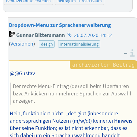
Benutzerkonto erstellen
Beitrag im Thread-Baum
Dropdown-Menu zur Sprachenerweiterung
Homepage
Gunnar Bittersmann
26.07.2020 14:12
des
(
Versionen
)
design
internationalisierung
Autors
–
@@Gustav
Der rechte Menu-Eintrag (de) soll beim Überfahren
bzw. Anklicken nun mehrere Sprachen zur Auswahl
anzeigen.
Nein, funktioniert nicht. „de“ gibt (inbesondere
anderssprachigen Nutzern (m/w/d)) keinerlei Hinweis
über seine Funktion; es ist nicht erkennbar, dass es
sich dabei um ein Sprachauswahlmenü handelt.