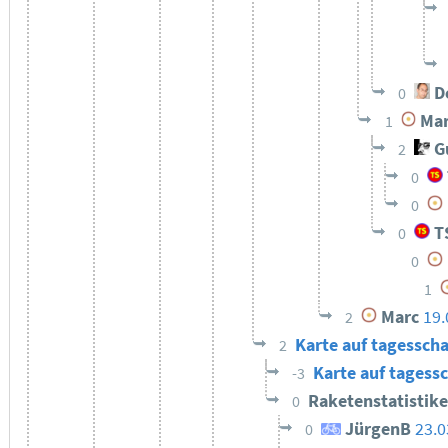
De
0
Mar
1
Gu
2
0
0
T
0
0
1
Marc
19.
2
Karte auf tagessch
2
Karte auf tagess
-3
Raketenstatistik
0
JürgenB
23.0
0