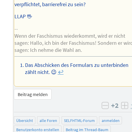
verpflichtet, barrierefrei zu sein?
LLAP 🖖
--
Wenn der Faschismus wiederkommt, wird er nicht
sagen: Hallo, ich bin der Faschismus! Sondern er wir
sagen: Ich nehme die Wahl an.
Das Abschicken des Formulars zu unterbinden
zählt nicht. 😉
↩︎
Beitrag melden
+2
negativ 
po
Übersicht
alle Foren
SELFHTML-Forum
anmelden
Benutzerkonto erstellen
Beitrag im Thread-Baum