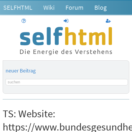
SELFHTML
Wiki
Forum
Blog
Hilfe
anmelden
Benutzerk
neuer Beitrag
Suchbegriff
TS:
Website:
https://www.bundesgesundhe