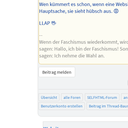
Wen kümmert es schon, wenn eine Websit
Hauptsache, sie sieht hübsch aus. 😡
LLAP 🖖
--
Wenn der Faschismus wiederkommt, wird
sagen: Hallo, ich bin der Faschismus! So
sagen: Ich nehme die Wahl an.
Beitrag melden
Übersicht
alle Foren
SELFHTML-Forum
an
Benutzerkonto erstellen
Beitrag im Thread-Ba