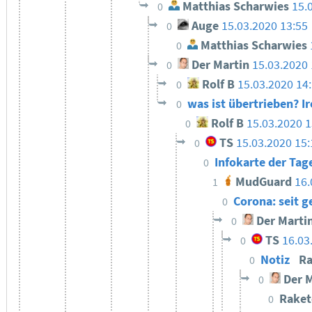
Matthias Scharwies
15.
0
Auge
15.03.2020 13:55
0
Matthias Scharwies
0
Der Martin
15.03.2020 
0
Rolf B
15.03.2020 14
0
was ist übertrieben? I
0
Rolf B
15.03.2020 1
0
TS
15.03.2020 15:
0
Infokarte der Tag
0
MudGuard
16.
1
Corona: seit g
0
Der Marti
0
TS
16.03
0
Notiz
Ra
0
Der M
0
Raket
0