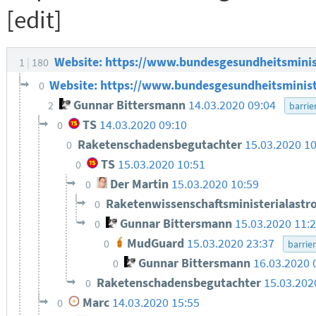
[edit]
Website: https://www.bundesgesundheitsminis
1
180
Website: https://www.bundesgesundheitsminis
0
Gunnar Bittersmann
14.03.2020 09:04
2
barrie
TS
14.03.2020 09:10
0
Raketenschadensbegutachter
15.03.2020 10
0
TS
15.03.2020 10:51
0
Der Martin
15.03.2020 10:59
0
Raketenwissenschaftsministerialastr
0
Gunnar Bittersmann
15.03.2020 11:
0
MudGuard
15.03.2020 23:37
0
barrier
Gunnar Bittersmann
16.03.2020 
0
Raketenschadensbegutachter
15.03.202
0
Marc
14.03.2020 15:55
0