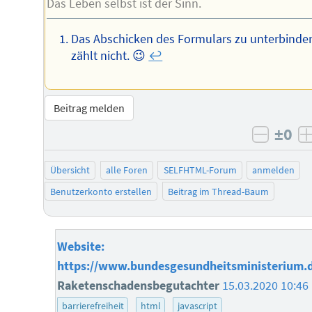
Das Leben selbst ist der Sinn.
Das Abschicken des Formulars zu unterbinde
zählt nicht. 😉
↩︎
Beitrag melden
±0
negati
Übersicht
alle Foren
SELFHTML-Forum
anmelden
Benutzerkonto erstellen
Beitrag im Thread-Baum
Website:
https://www.bundesgesundheitsministerium.
Raketenschadensbegutachter
15.03.2020 10:46
barrierefreiheit
html
javascript