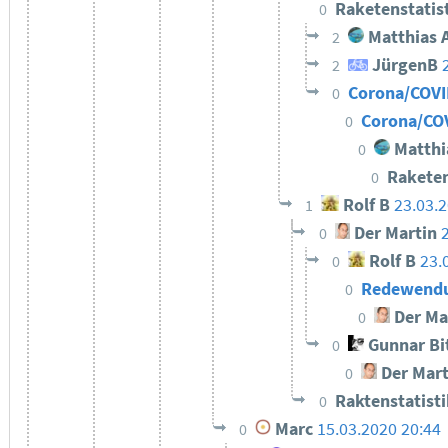
Raketenstatis
0
Matthias 
2
JürgenB
2
Corona/COVI
0
Corona/COV
0
Matthi
0
Raketen
0
Rolf B
23.03.
1
Der Martin
0
Rolf B
23.
0
Redewendu
0
Der Ma
0
Gunnar Bi
0
Der Mart
0
Raktenstatist
0
Marc
15.03.2020 20:44
0