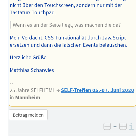
nicht über den Touchscreen, sondern nur mit der
Tastatur/ Touchpad.
Wenn es an der Seite liegt, was machen die da?
Mein Verdacht: CSS-Funktionaliät durch JavaScript
ersetzen und dann die falschen Events belauschen.
Herzliche Grüße
Matthias Scharwies
--
25 Jahre SELFHTML →
SELF-Treffen 05.-07. Juni 2020
in
Mannheim
Beitrag melden
–
negativ 
posi