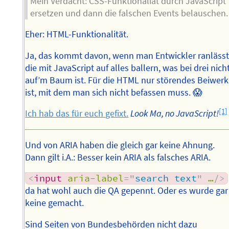
Mein Verdacht: CSS-Funktionaliät durch JavaScript
ersetzen und dann die falschen Events belauschen.
Eher: HTML-Funktionalität.
Ja, das kommt davon, wenn man Entwickler ranlässt
die mit JavaScript auf alles ballern, was bei drei nich
auf’m Baum ist. Für die HTML nur störendes Beiwerk
ist, mit dem man sich nicht befassen muss. 😱
[1]
Ich hab das für euch gefixt.
Look Ma, no JavaScript!
Und von ARIA haben die gleich gar keine Ahnung.
Dann gilt i.A.: Besser kein ARIA als falsches ARIA.
<
input
aria-label
=
"
search text
"
…
/>
da hat wohl auch die QA gepennt. Oder es wurde gar
keine gemacht.
Sind Seiten von Bundesbehörden nicht dazu