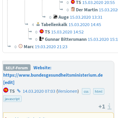
TS
15.03.2020 20:55
0
Der Martin
15.03.202
0
Auge
15.03.2020 13:31
0
Tabellenkalk
15.03.2020 14:45
4
TS
15.03.2020 14:52
0
Gunnar Bittersmann
15.03.2020 15:
0
Marc
19.03.2020 21:23
0
Website:
SELF-Forum
https://www.bundesgesundheitsministerium.de
[edit]
Homepage
TS
14.03.2020 07:03
(
Versionen
)
css
html
des
javascript
Autors
+1
I