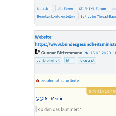
Übersicht
alle Foren
SELFHTML-Forum
an
Benutzerkonto erstellen
Beitrag im Thread-Ba
Website:
https://www.bundesgesundheitsminist
Homepage
Gunnar Bittersmann
15.03.2020 1
des
barrierefreiheit
html
javascript
Autors
problematische Seite
@@Der Martin
ob den das kümmert?