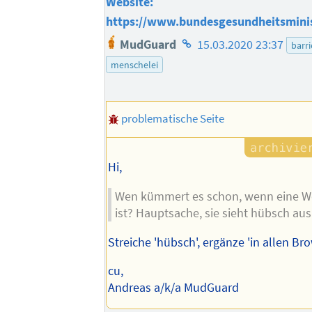
Website:
https://www.bundesgesundheitsmini
Homepage
MudGuard
15.03.2020 23:37
barri
des
menschelei
Autors
problematische Seite
Hi,
Wen kümmert es schon, wenn eine We
ist? Hauptsache, sie sieht hübsch aus
Streiche 'hübsch', ergänze 'in allen Br
cu,
Andreas a/k/a MudGuard