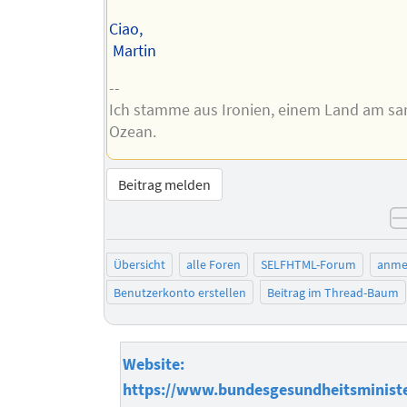
Ciao,
Martin
--
Ich stamme aus Ironien, einem Land am sa
Ozean.
Beitrag melden
Übersicht
alle Foren
SELFHTML-Forum
anme
Benutzerkonto erstellen
Beitrag im Thread-Baum
Website:
https://www.bundesgesundheitsminist