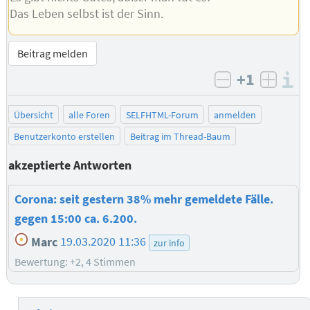
Das Leben selbst ist der Sinn.
Beitrag melden
+1
I
negativ bew
posit
Übersicht
alle Foren
SELFHTML-Forum
anmelden
Benutzerkonto erstellen
Beitrag im Thread-Baum
akzeptierte Antworten
Corona: seit gestern 38% mehr gemeldete Fälle.
gegen 15:00 ca. 6.200.
Marc
19.03.2020 11:36
zur info
Bewertung: +2, 4 Stimmen