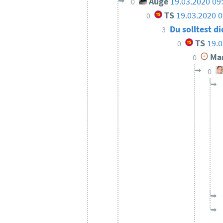
Auge
19.03.2020 09
0
TS
19.03.2020 0
0
Du solltest 
3
TS
19.0
0
Ma
0
0