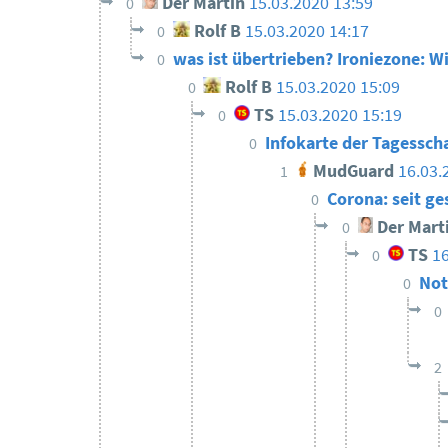
Der Martin
15.03.2020 13:59
0
Rolf B
15.03.2020 14:17
0
was ist übertrieben? Ironiezone: W
0
Rolf B
15.03.2020 15:09
0
TS
15.03.2020 15:19
0
Infokarte der Tagessch
0
MudGuard
16.03.
1
Corona: seit g
0
Der Mart
0
TS
1
0
Not
0
0
2