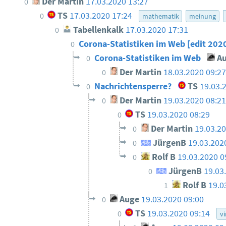
Der Martin
17.03.2020 13:27
0
TS
17.03.2020 17:24
0
mathematik
meinung
Tabellenkalk
17.03.2020 17:31
0
Corona-Statistiken im Web [edit 20
0
Corona-Statistiken im Web
Au
0
Der Martin
18.03.2020 09:2
0
Nachrichtensperre?
TS
19.03.
0
Der Martin
19.03.2020 08:2
0
TS
19.03.2020 08:29
0
Der Martin
19.03.2
0
JürgenB
19.03.202
0
Rolf B
19.03.2020 0
0
JürgenB
19.03
0
Rolf B
19.0
1
Auge
19.03.2020 09:00
0
TS
19.03.2020 09:14
0
vi