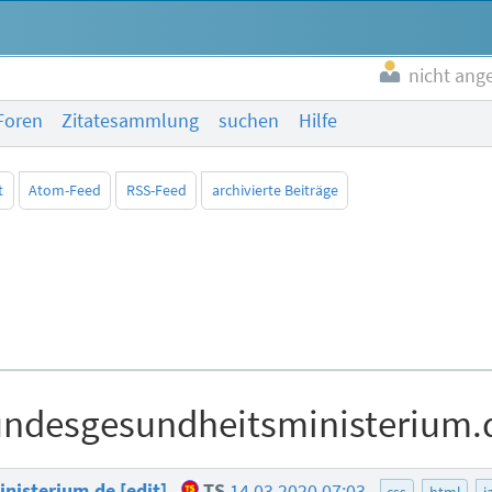
nicht ang
Foren
Zitatesammlung
suchen
Hilfe
t
Atom-Feed
RSS-Feed
archivierte Beiträge
ndesgesundheitsministerium.d
nisterium.de [edit]
TS
14.03.2020 07:03
css
html
j