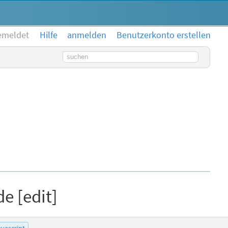
emeldet
Hilfe
anmelden
Benutzerkonto erstellen
Suchbegriff
e [edit]
avascript