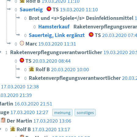
Rolf B
19.03.2020 11:10
0
Sauerteig
TS
19.03.2020 11:10
0
Brot und <s>Spiele</s> Desinfektionsmittel
0
Hamsterkauf
Raketenverpflegungsvera
0
Sauerteig, Link ergänzt
TS
20.03.2020 07:
0
Marc
19.03.2020 11:31
0
Raketenverpflegungsverantwortlicher
19.03.2020 20
1
TS
20.03.2020 08:44
0
Rolf B
20.03.2020 10:00
0
Raketenverpflegungsverantwortlicher
20.03.
0
17.03.2020 12:38
.03.2020 21:39
artin
16.03.2020 21:51
uge
17.03.2020 12:27
meinung
sonstiges
Der Martin
17.03.2020 13:06
Rolf B
17.03.2020 13:17
0