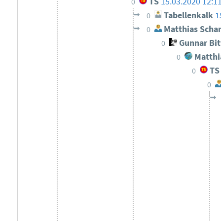
TS
15.03.2020 12:1
0
Tabellenkalk
1
0
Matthias Scha
0
Gunnar Bi
0
Matthi
0
TS
0
0