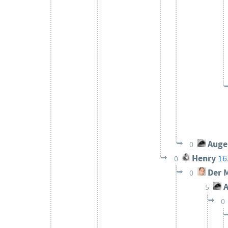
Auge
0
Henry
16
0
Der M
0
A
5
0