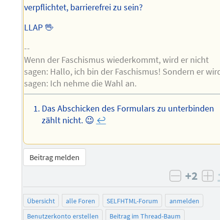
verpflichtet, barrierefrei zu sein?
LLAP 🖖
--
Wenn der Faschismus wiederkommt, wird er nicht
sagen: Hallo, ich bin der Faschismus! Sondern er wir
sagen: Ich nehme die Wahl an.
Das Abschicken des Formulars zu unterbinden
zählt nicht. 😉
↩︎
Beitrag melden
+2
negativ 
po
Übersicht
alle Foren
SELFHTML-Forum
anmelden
Benutzerkonto erstellen
Beitrag im Thread-Baum