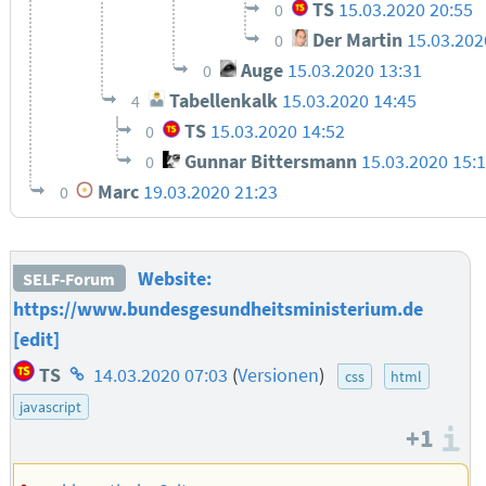
TS
15.03.2020 20:55
0
Der Martin
15.03.202
0
Auge
15.03.2020 13:31
0
Tabellenkalk
15.03.2020 14:45
4
TS
15.03.2020 14:52
0
Gunnar Bittersmann
15.03.2020 15:
0
Marc
19.03.2020 21:23
0
Website:
SELF-Forum
https://www.bundesgesundheitsministerium.de
[edit]
Homepage
TS
14.03.2020 07:03
(
Versionen
)
css
html
des
javascript
Autors
+1
I