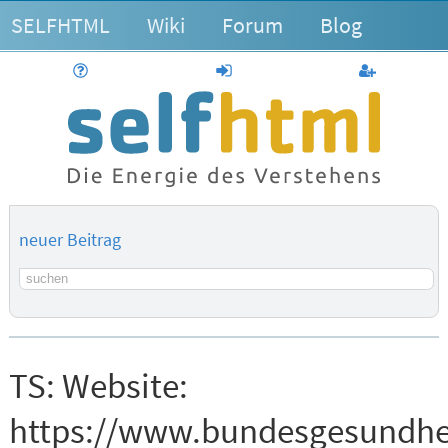
SELFHTML
Wiki
Forum
Blog
Hilfe
anmelden
Benutzerk
neuer Beitrag
Suchbegriff
TS:
Website:
https://www.bundesgesundhe