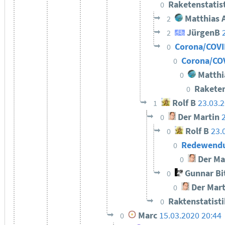
Raketenstatis
0
Matthias 
2
JürgenB
2
Corona/COVI
0
Corona/COV
0
Matthi
0
Raketen
0
Rolf B
23.03.
1
Der Martin
0
Rolf B
23.
0
Redewendu
0
Der Ma
0
Gunnar Bi
0
Der Mart
0
Raktenstatist
0
Marc
15.03.2020 20:44
0