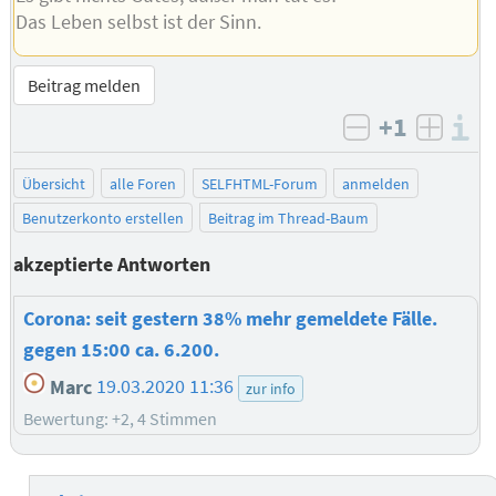
Das Leben selbst ist der Sinn.
Beitrag melden
+1
I
negativ bew
posit
Übersicht
alle Foren
SELFHTML-Forum
anmelden
Benutzerkonto erstellen
Beitrag im Thread-Baum
akzeptierte Antworten
Corona: seit gestern 38% mehr gemeldete Fälle.
gegen 15:00 ca. 6.200.
Marc
19.03.2020 11:36
zur info
Bewertung: +2, 4 Stimmen