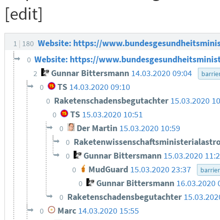
[edit]
Website: https://www.bundesgesundheitsminis
1
180
Website: https://www.bundesgesundheitsminis
0
Gunnar Bittersmann
14.03.2020 09:04
2
barrie
TS
14.03.2020 09:10
0
Raketenschadensbegutachter
15.03.2020 10
0
TS
15.03.2020 10:51
0
Der Martin
15.03.2020 10:59
0
Raketenwissenschaftsministerialastr
0
Gunnar Bittersmann
15.03.2020 11:
0
MudGuard
15.03.2020 23:37
0
barrier
Gunnar Bittersmann
16.03.2020 
0
Raketenschadensbegutachter
15.03.202
0
Marc
14.03.2020 15:55
0