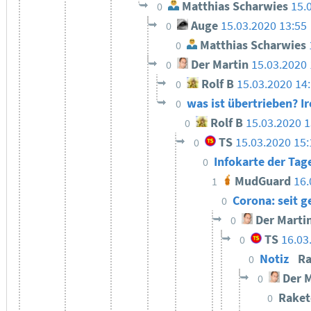
Matthias Scharwies
15.
0
Auge
15.03.2020 13:55
0
Matthias Scharwies
0
Der Martin
15.03.2020 
0
Rolf B
15.03.2020 14
0
was ist übertrieben? I
0
Rolf B
15.03.2020 1
0
TS
15.03.2020 15:
0
Infokarte der Tag
0
MudGuard
16.
1
Corona: seit g
0
Der Marti
0
TS
16.03
0
Notiz
Ra
0
Der M
0
Raket
0