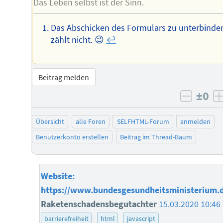
Das Leben selbst ist der Sinn.
Das Abschicken des Formulars zu unterbinde
zählt nicht. 😉
↩︎
Beitrag melden
±0
negati
Übersicht
alle Foren
SELFHTML-Forum
anmelden
Benutzerkonto erstellen
Beitrag im Thread-Baum
Website:
https://www.bundesgesundheitsministerium.
Raketenschadensbegutachter
15.03.2020 10:46
barrierefreiheit
html
javascript