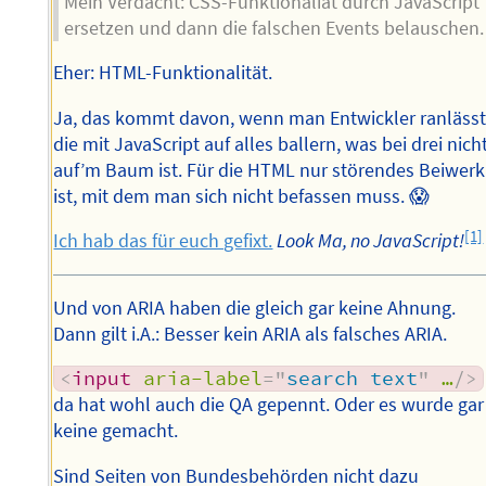
Mein Verdacht: CSS-Funktionaliät durch JavaScript
ersetzen und dann die falschen Events belauschen.
Eher: HTML-Funktionalität.
Ja, das kommt davon, wenn man Entwickler ranlässt
die mit JavaScript auf alles ballern, was bei drei nich
auf’m Baum ist. Für die HTML nur störendes Beiwerk
ist, mit dem man sich nicht befassen muss. 😱
[1]
Ich hab das für euch gefixt.
Look Ma, no JavaScript!
Und von ARIA haben die gleich gar keine Ahnung.
Dann gilt i.A.: Besser kein ARIA als falsches ARIA.
<
input
aria-label
=
"
search text
"
…
/>
da hat wohl auch die QA gepennt. Oder es wurde gar
keine gemacht.
Sind Seiten von Bundesbehörden nicht dazu