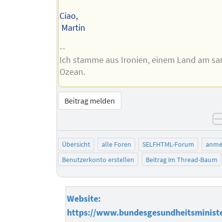
Ciao,
Martin
--
Ich stamme aus Ironien, einem Land am sa
Ozean.
Beitrag melden
Übersicht
alle Foren
SELFHTML-Forum
anme
Benutzerkonto erstellen
Beitrag im Thread-Baum
Website:
https://www.bundesgesundheitsminist