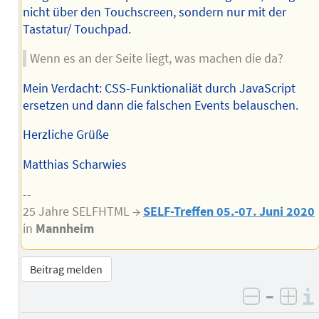
nicht über den Touchscreen, sondern nur mit der
Tastatur/ Touchpad.
Wenn es an der Seite liegt, was machen die da?
Mein Verdacht: CSS-Funktionaliät durch JavaScript
ersetzen und dann die falschen Events belauschen.
Herzliche Grüße
Matthias Scharwies
--
25 Jahre SELFHTML →
SELF-Treffen 05.-07. Juni 2020
in
Mannheim
Beitrag melden
–
negativ 
posi