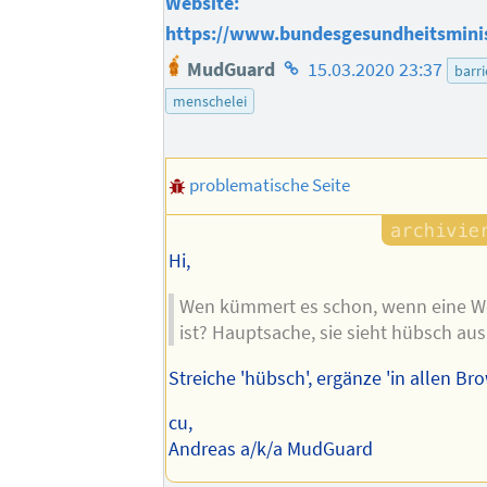
Website:
https://www.bundesgesundheitsmini
Homepage
MudGuard
15.03.2020 23:37
barri
des
menschelei
Autors
problematische Seite
Hi,
Wen kümmert es schon, wenn eine We
ist? Hauptsache, sie sieht hübsch aus
Streiche 'hübsch', ergänze 'in allen Br
cu,
Andreas a/k/a MudGuard