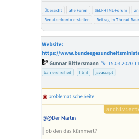
Übersicht
alle Foren
SELFHTML-Forum
an
Benutzerkonto erstellen
Beitrag im Thread-Ba
Website:
https://www.bundesgesundheitsminist
Homepage
Gunnar Bittersmann
15.03.2020 1
des
barrierefreiheit
html
javascript
Autors
problematische Seite
@@Der Martin
ob den das kümmert?