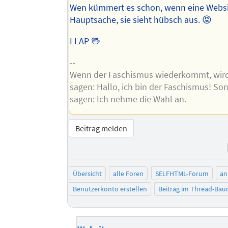
Wen kümmert es schon, wenn eine Websit
Hauptsache, sie sieht hübsch aus. 😡
LLAP 🖖
--
Wenn der Faschismus wiederkommt, wird
sagen: Hallo, ich bin der Faschismus! So
sagen: Ich nehme die Wahl an.
Beitrag melden
Übersicht
alle Foren
SELFHTML-Forum
an
Benutzerkonto erstellen
Beitrag im Thread-Ba