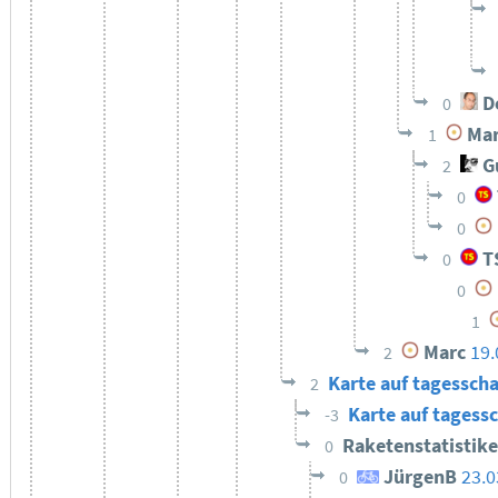
De
0
Mar
1
Gu
2
0
0
T
0
0
1
Marc
19.
2
Karte auf tagessch
2
Karte auf tagess
-3
Raketenstatistik
0
JürgenB
23.0
0