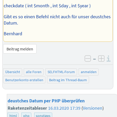
checkdate ( int $month , int $day , int $year )
Gibt es so einen Befehl nicht auch für unser deustches
Datum.
Bernhard
Beitrag melden
–
I
negativ be
posit
Übersicht
alle Foren
SELFHTML-Forum
anmelden
Benutzerkonto erstellen
Beitrag im Thread-Baum
deustches Datum per PHP überprüfen
Raketenzeitableser
16.03.2020 17:39
(
Versionen
)
html
php
sonstiges