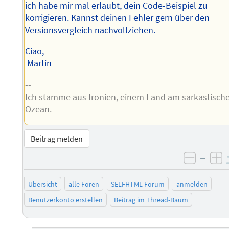
ich habe mir mal erlaubt, dein Code-Beispiel zu
korrigieren. Kannst deinen Fehler gern über den
Versionsvergleich nachvollziehen.
Ciao,
Martin
--
Ich stamme aus Ironien, einem Land am sarkastisch
Ozean.
Beitrag melden
–
negati
po
Übersicht
alle Foren
SELFHTML-Forum
anmelden
Benutzerkonto erstellen
Beitrag im Thread-Baum