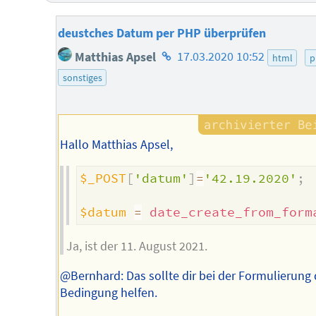
deustches Datum per PHP überprüfen
Homepage
Matthias Apsel
17.03.2020 10:52
html
p
des
sonstiges
Autors
Hallo Matthias Apsel,
$_POST
[
'datum'
]
=
'42.19.2020'
;
$datum
=
date_create_from_form
Ja, ist der 11. August 2021.
@Bernhard: Das sollte dir bei der Formulierung 
Bedingung helfen.