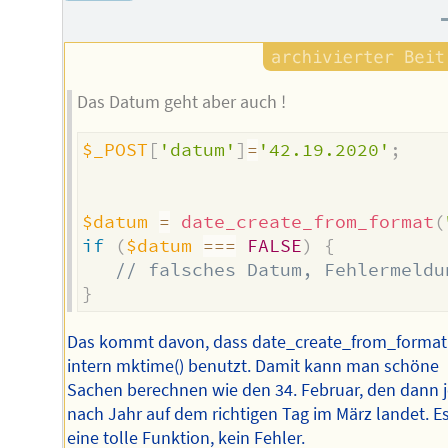
Das Datum geht aber auch !
$_POST
[
'datum'
]
=
'42.19.2020'
;
$datum
=
date_create_from_format
(
if
(
$datum
===
FALSE
)
{
// falsches Datum, Fehlermeldu
}
Das kommt davon, dass date_create_from_format
intern mktime() benutzt. Damit kann man schöne
Sachen berechnen wie den 34. Februar, den dann 
nach Jahr auf dem richtigen Tag im März landet. Es
eine tolle Funktion, kein Fehler.