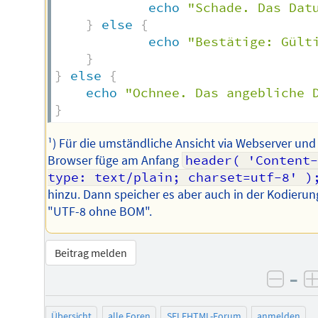
echo
"Schade. Das Dat
}
else
{
echo
"Bestätige: Gült
}
}
else
{
echo
"Ochnee. Das angebliche 
}
¹) Für die umständliche Ansicht via Webserver und
Browser füge am Anfang
header( 'Content
type: text/plain; charset=utf-8' )
hinzu. Dann speicher es aber auch in der Kodierun
"UTF-8 ohne BOM".
Beitrag melden
–
negat
Übersicht
alle Foren
SELFHTML-Forum
anmelden