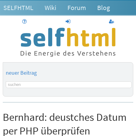
SELFHTML
Wiki
Forum
Blog
Hilfe
anmelden
Benutzerk
neuer Beitrag
Suchbegriff
Bernhard:
deustches Datum
per PHP überprüfen