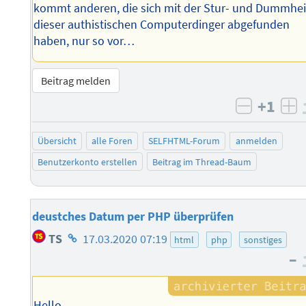
kommt anderen, die sich mit der Stur- und Dummhei
dieser authistischen Computerdinger abgefunden
haben, nur so vor…
Beitrag melden
+1
negativ 
po
Übersicht
alle Foren
SELFHTML-Forum
anmelden
Benutzerkonto erstellen
Beitrag im Thread-Baum
deustches Datum per PHP überprüfen
Homepage
TS
17.03.2020 07:19
html
php
sonstiges
des
–
Autors
Hello,