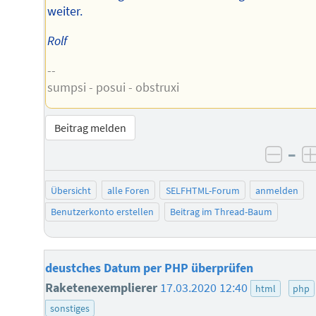
weiter.
Rolf
--
sumpsi - posui - obstruxi
Beitrag melden
–
negat
Übersicht
alle Foren
SELFHTML-Forum
anmelden
Benutzerkonto erstellen
Beitrag im Thread-Baum
deustches Datum per PHP überprüfen
Raketenexemplierer
17.03.2020 12:40
html
php
sonstiges