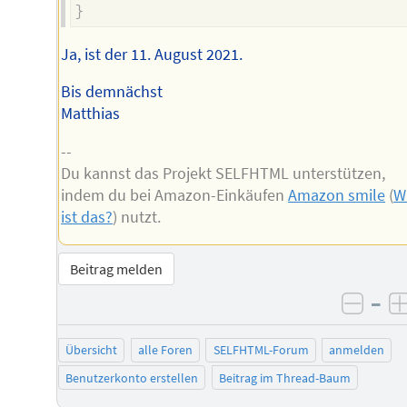
}
Ja, ist der 11. August 2021.
Bis demnächst
Matthias
--
Du kannst das Projekt SELFHTML unterstützen,
indem du bei Amazon-Einkäufen
Amazon smile
(
W
ist das?
) nutzt.
Beitrag melden
–
negat
Übersicht
alle Foren
SELFHTML-Forum
anmelden
Benutzerkonto erstellen
Beitrag im Thread-Baum