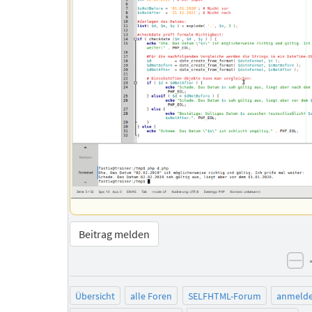
Beitrag melden
ne
Übersicht
alle Foren
SELFHTML-Forum
anmeld