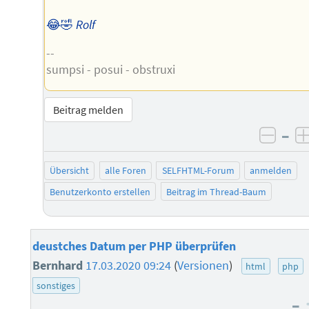
😂🤣
Rolf
--
sumpsi - posui - obstruxi
Beitrag melden
–
negat
Übersicht
alle Foren
SELFHTML-Forum
anmelden
Benutzerkonto erstellen
Beitrag im Thread-Baum
deustches Datum per PHP überprüfen
Bernhard
17.03.2020 09:24
(
Versionen
)
html
php
sonstiges
–