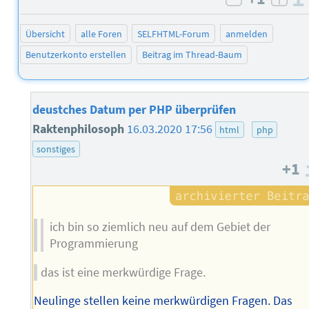
negativ b
posi
Übersicht
alle Foren
SELFHTML-Forum
anmelden
Benutzerkonto erstellen
Beitrag im Thread-Baum
deustches Datum per PHP überprüfen
Raktenphilosoph
16.03.2020 17:56
html
php
sonstiges
+1
ich bin so ziemlich neu auf dem Gebiet der
Programmierung
das ist eine merkwürdige Frage.
Neulinge stellen keine merkwürdigen Fragen. Das