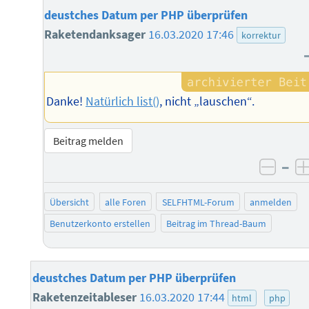
deustches Datum per PHP überprüfen
Raketendanksager
16.03.2020 17:46
korrektur
Danke!
Natürlich list()
, nicht „lauschen“.
Beitrag melden
–
negat
Übersicht
alle Foren
SELFHTML-Forum
anmelden
Benutzerkonto erstellen
Beitrag im Thread-Baum
deustches Datum per PHP überprüfen
Raketenzeitableser
16.03.2020 17:44
html
php