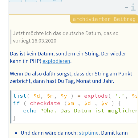
–
Jetzt möchte ich das deutsche Datum, das so
vorliegt 16.03.2020
Das ist kein Datum, sondern ein String. Der wieder
kann (in PHP)
explodieren
.
Wenn Du also dafür sorgst, dass der String am Punkt
zerbricht, dann hast Du Tag, Monat und Jahr.
list
(
$d
,
$m
,
$y
)
=
explode
(
'.'
,
$
if
(
checkdate
(
$m
,
$d
,
$y
)
{
echo
"Oha. Das Datum ist mögliche
}
Und dann wäre da noch:
strptime
. Damit kann