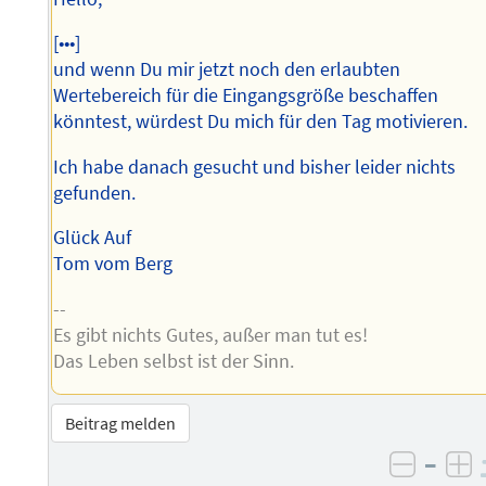
[•••]
und wenn Du mir jetzt noch den erlaubten
Wertebereich für die Eingangsgröße beschaffen
könntest, würdest Du mich für den Tag motivieren.
Ich habe danach gesucht und bisher leider nichts
gefunden.
Glück Auf
Tom vom Berg
--
Es gibt nichts Gutes, außer man tut es!
Das Leben selbst ist der Sinn.
Beitrag melden
–
negati
po