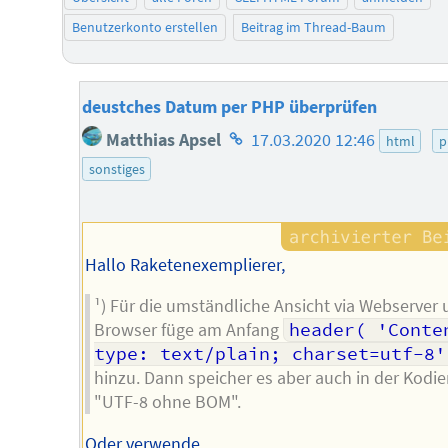
Benutzerkonto erstellen
Beitrag im Thread-Baum
deustches Datum per PHP überprüfen
Homepage
Matthias Apsel
17.03.2020 12:46
html
p
des
sonstiges
Autors
Hallo Raketenexemplierer,
¹) Für die umständliche Ansicht via Webserver
Browser füge am Anfang
header( 'Conte
type: text/plain; charset=utf-8'
hinzu. Dann speicher es aber auch in der Kodi
"UTF-8 ohne BOM".
Oder verwende