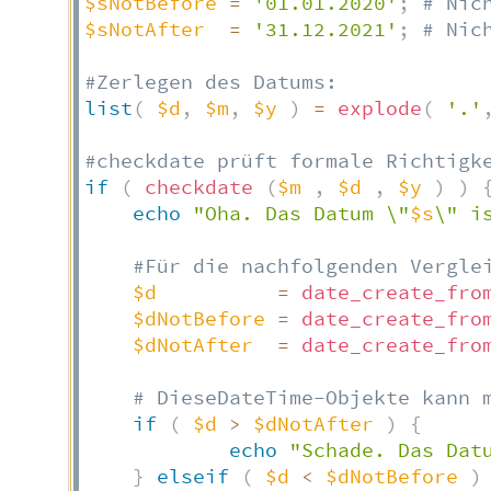
$sNotBefore
=
'01.01.2020'
;
# Nic
$sNotAfter
=
'31.12.2021'
;
# Nic
#Zerlegen des Datums:
list
(
$d
,
$m
,
$y
)
=
explode
(
'.'
#checkdate prüft formale Richtigk
if
(
checkdate
(
$m
,
$d
,
$y
)
)
echo
"Oha. Das Datum \"
$s
\" i
#Für die nachfolgenden Vergle
$d
=
date_create_fro
$dNotBefore
=
date_create_fro
$dNotAfter
=
date_create_fro
# DieseDateTime-Objekte kann 
if
(
$d
>
$dNotAfter
)
{
echo
"Schade. Das Dat
}
elseif
(
$d
<
$dNotBefore
)