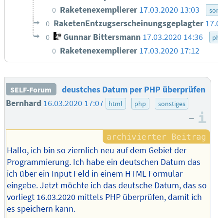
Raketenexemplierer
17.03.2020 13:03
0
so
RaketenEntzugserscheinungsgeplagter
17.
0
Gunnar Bittersmann
17.03.2020 14:36
0
p
Raketenexemplierer
17.03.2020 17:12
0
deustches Datum per PHP überprüfen
SELF-Forum
Bernhard
16.03.2020 17:07
html
php
sonstiges
–
I
Hallo, ich bin so ziemlich neu auf dem Gebiet der
Programmierung. Ich habe ein deutschen Datum das
ich über ein Input Feld in einem HTML Formular
eingebe. Jetzt möchte ich das deutsche Datum, das so
vorliegt 16.03.2020 mittels PHP überprüfen, damit ich
es speichern kann.