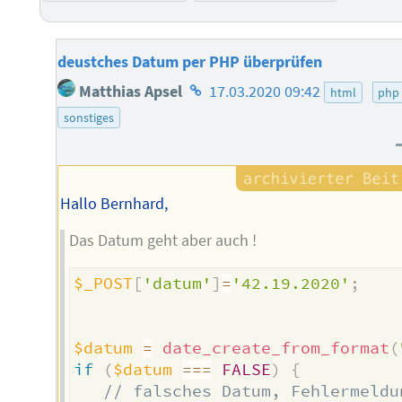
deustches Datum per PHP überprüfen
Homepage
Matthias Apsel
17.03.2020 09:42
html
php
des
sonstiges
Autors
Hallo Bernhard,
Das Datum geht aber auch !
$_POST
[
'datum'
]
=
'42.19.2020'
;
$datum
=
date_create_from_format
(
if
(
$datum
===
FALSE
)
{
// falsches Datum, Fehlermeldu