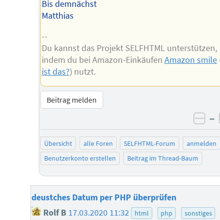
Bis demnächst
Matthias
--
Du kannst das Projekt SELFHTML unterstützen,
indem du bei Amazon-Einkäufen
Amazon smile
ist das?
) nutzt.
Beitrag melden
–
neg
Übersicht
alle Foren
SELFHTML-Forum
anmelden
Benutzerkonto erstellen
Beitrag im Thread-Baum
deustches Datum per PHP überprüfen
Rolf B
17.03.2020 11:32
html
php
sonstiges