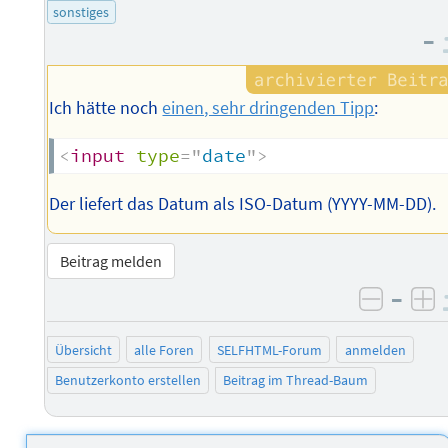
sonstiges
–
Ich hätte noch
einen, sehr dringenden Tipp
:
<
input
type
=
"
date
"
>
Der liefert das Datum als ISO-Datum (YYYY-MM-DD).
Beitrag melden
–
negati
po
Übersicht
alle Foren
SELFHTML-Forum
anmelden
Benutzerkonto erstellen
Beitrag im Thread-Baum