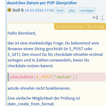
deustches Datum per PHP überprüfen
Rolf B
16.03.2020 17:42
html
php
sonstiges
+1
Hallo Bernhard,
das ist eine merkwürdige Frage. Du bekommst vom
Browser einen String geschickt (in $_POST oder
$_GET). Den musst Du für checkdate ohnehin erstmal
zerlegen und in Zahlen umwandeln, bevor Du
checkdate nutzen kannst.
checkdate
(
$_POST
[
'datum'
]
)
würde ohnehin nicht funktionieren.
Eine einfache Möglichkeit der Prüfung ist
date_create_from_format.