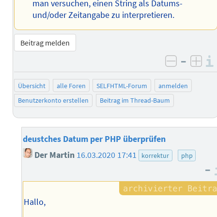
man versuchen, einen String als Datums-
und/oder Zeitangabe zu interpretieren.
Beitrag melden
–
negativ 
posi
Übersicht
alle Foren
SELFHTML-Forum
anmelden
Benutzerkonto erstellen
Beitrag im Thread-Baum
deustches Datum per PHP überprüfen
Der Martin
16.03.2020 17:41
korrektur
php
–
Hallo,