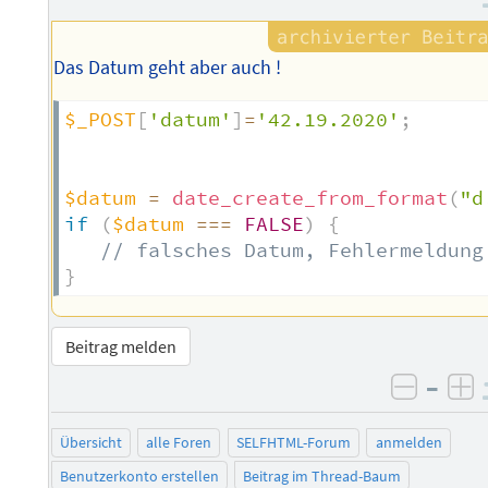
Das Datum geht aber auch !
$_POST
[
'datum'
]
=
'42.19.2020'
;
$datum
=
date_create_from_format
(
"d
if
(
$datum
===
FALSE
)
{
// falsches Datum, Fehlermeldung
}
Beitrag melden
–
negati
po
Übersicht
alle Foren
SELFHTML-Forum
anmelden
Benutzerkonto erstellen
Beitrag im Thread-Baum