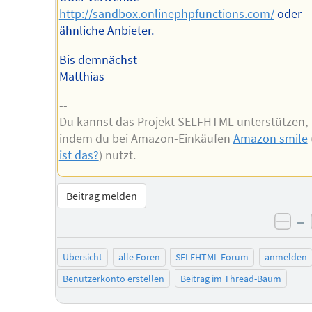
http://sandbox.onlinephpfunctions.com/
oder
ähnliche Anbieter.
Bis demnächst
Matthias
--
Du kannst das Projekt SELFHTML unterstützen,
indem du bei Amazon-Einkäufen
Amazon smile
ist das?
) nutzt.
Beitrag melden
–
neg
Übersicht
alle Foren
SELFHTML-Forum
anmelden
Benutzerkonto erstellen
Beitrag im Thread-Baum