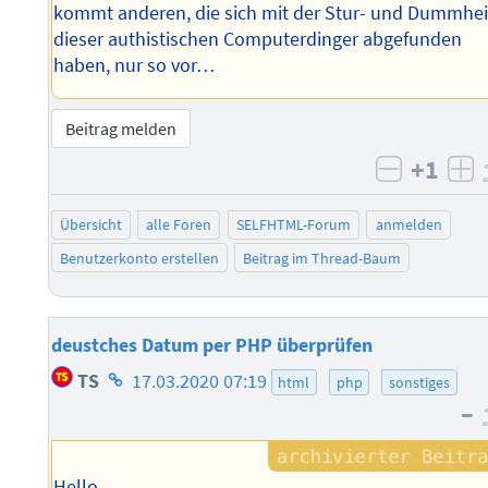
kommt anderen, die sich mit der Stur- und Dummhei
dieser authistischen Computerdinger abgefunden
haben, nur so vor…
Beitrag melden
+1
negativ 
po
Übersicht
alle Foren
SELFHTML-Forum
anmelden
Benutzerkonto erstellen
Beitrag im Thread-Baum
deustches Datum per PHP überprüfen
Homepage
TS
17.03.2020 07:19
html
php
sonstiges
des
–
Autors
Hello,