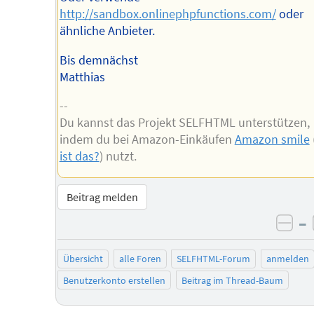
http://sandbox.onlinephpfunctions.com/
oder
ähnliche Anbieter.
Bis demnächst
Matthias
--
Du kannst das Projekt SELFHTML unterstützen,
indem du bei Amazon-Einkäufen
Amazon smile
ist das?
) nutzt.
Beitrag melden
–
neg
Übersicht
alle Foren
SELFHTML-Forum
anmelden
Benutzerkonto erstellen
Beitrag im Thread-Baum