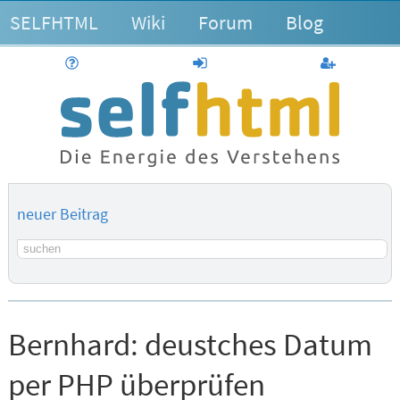
SELFHTML
Wiki
Forum
Blog
Hilfe
anmelden
Benutzerk
neuer Beitrag
Suchbegriff
Bernhard:
deustches Datum
per PHP überprüfen