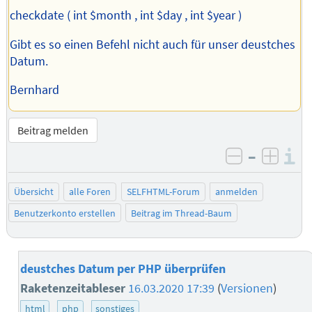
checkdate ( int $month , int $day , int $year )
Gibt es so einen Befehl nicht auch für unser deustches
Datum.
Bernhard
Beitrag melden
–
I
negativ be
posit
Übersicht
alle Foren
SELFHTML-Forum
anmelden
Benutzerkonto erstellen
Beitrag im Thread-Baum
deustches Datum per PHP überprüfen
Raketenzeitableser
16.03.2020 17:39
(
Versionen
)
html
php
sonstiges