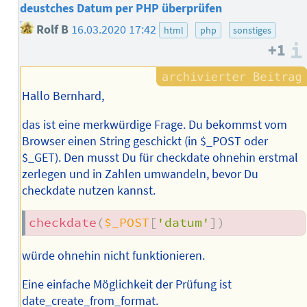
deustches Datum per PHP überprüfen
Rolf B
16.03.2020 17:42
html
php
sonstiges
+1
Hallo Bernhard,
das ist eine merkwürdige Frage. Du bekommst vom
Browser einen String geschickt (in $_POST oder
$_GET). Den musst Du für checkdate ohnehin erstmal
zerlegen und in Zahlen umwandeln, bevor Du
checkdate nutzen kannst.
checkdate
(
$_POST
[
'datum'
]
)
würde ohnehin nicht funktionieren.
Eine einfache Möglichkeit der Prüfung ist
date_create_from_format.