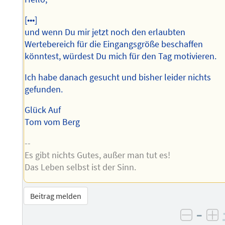
[•••]
und wenn Du mir jetzt noch den erlaubten
Wertebereich für die Eingangsgröße beschaffen
könntest, würdest Du mich für den Tag motivieren.
Ich habe danach gesucht und bisher leider nichts
gefunden.
Glück Auf
Tom vom Berg
--
Es gibt nichts Gutes, außer man tut es!
Das Leben selbst ist der Sinn.
Beitrag melden
–
negati
po