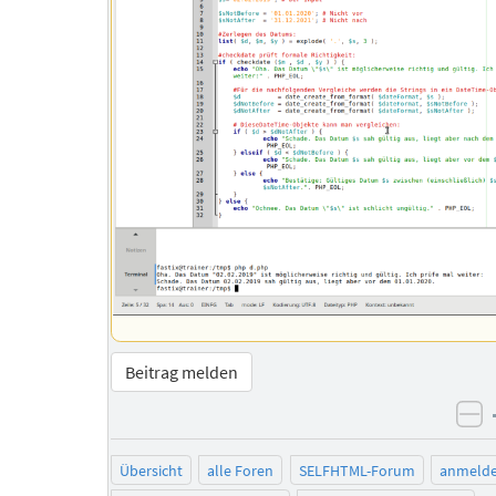
Beitrag melden
ne
Übersicht
alle Foren
SELFHTML-Forum
anmeld