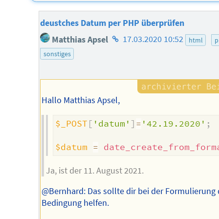
deustches Datum per PHP überprüfen
Homepage
Matthias Apsel
17.03.2020 10:52
html
p
des
sonstiges
Autors
Hallo Matthias Apsel,
$_POST
[
'datum'
]
=
'42.19.2020'
;
$datum
=
date_create_from_form
Ja, ist der 11. August 2021.
@Bernhard: Das sollte dir bei der Formulierung 
Bedingung helfen.