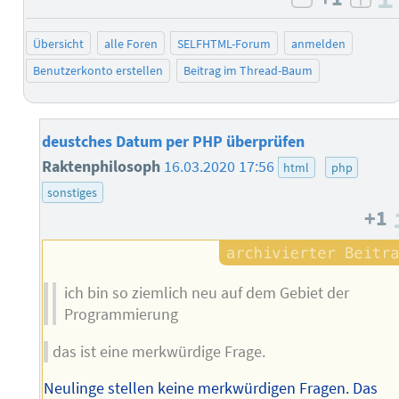
negativ b
posi
Übersicht
alle Foren
SELFHTML-Forum
anmelden
Benutzerkonto erstellen
Beitrag im Thread-Baum
deustches Datum per PHP überprüfen
Raktenphilosoph
16.03.2020 17:56
html
php
sonstiges
+1
ich bin so ziemlich neu auf dem Gebiet der
Programmierung
das ist eine merkwürdige Frage.
Neulinge stellen keine merkwürdigen Fragen. Das