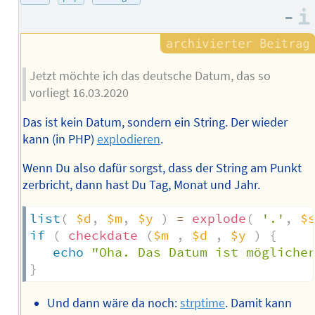
–
Jetzt möchte ich das deutsche Datum, das so
vorliegt 16.03.2020
Das ist kein Datum, sondern ein String. Der wieder
kann (in PHP)
explodieren
.
Wenn Du also dafür sorgst, dass der String am Punkt
zerbricht, dann hast Du Tag, Monat und Jahr.
list
(
$d
,
$m
,
$y
)
=
explode
(
'.'
,
$
if
(
checkdate
(
$m
,
$d
,
$y
)
{
echo
"Oha. Das Datum ist mögliche
}
Und dann wäre da noch:
strptime
. Damit kann