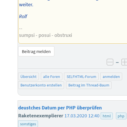
weiter.
Rolf
--
sumpsi - posui - obstruxi
Beitrag melden
–
negat
Übersicht
alle Foren
SELFHTML-Forum
anmelden
Benutzerkonto erstellen
Beitrag im Thread-Baum
deustches Datum per PHP überprüfen
Raketenexemplierer
17.03.2020 12:40
html
php
sonstiges