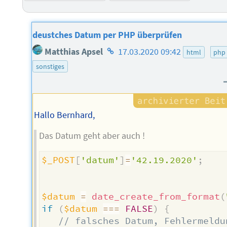
deustches Datum per PHP überprüfen
Homepage
Matthias Apsel
17.03.2020 09:42
html
php
des
sonstiges
Autors
Hallo Bernhard,
Das Datum geht aber auch !
$_POST
[
'datum'
]
=
'42.19.2020'
;
$datum
=
date_create_from_format
(
if
(
$datum
===
FALSE
)
{
// falsches Datum, Fehlermeldu