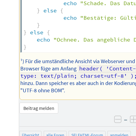
echo
"Schade. Das Dat
}
else
{
echo
"Bestätige: Gült
}
}
else
{
echo
"Ochnee. Das angebliche 
}
¹) Für die umständliche Ansicht via Webserver und
Browser füge am Anfang
header( 'Content
type: text/plain; charset=utf-8' )
hinzu. Dann speicher es aber auch in der Kodierun
"UTF-8 ohne BOM".
Beitrag melden
–
negat
Übersicht
alle Foren
SELFHTML-Forum
anmelden