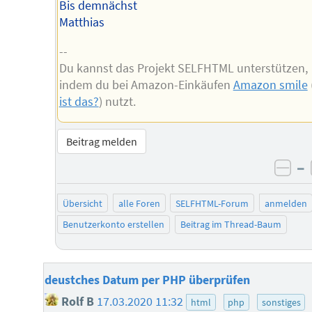
Bis demnächst
Matthias
--
Du kannst das Projekt SELFHTML unterstützen,
indem du bei Amazon-Einkäufen
Amazon smile
ist das?
) nutzt.
Beitrag melden
–
neg
Übersicht
alle Foren
SELFHTML-Forum
anmelden
Benutzerkonto erstellen
Beitrag im Thread-Baum
deustches Datum per PHP überprüfen
Rolf B
17.03.2020 11:32
html
php
sonstiges