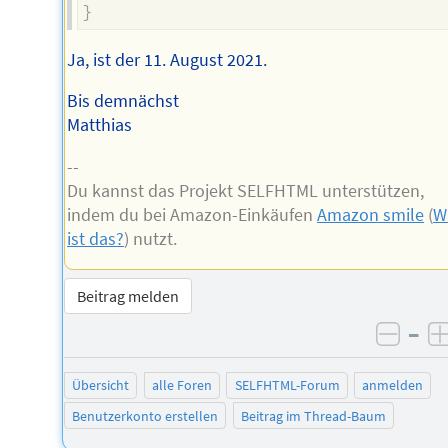
}
Ja, ist der 11. August 2021.
Bis demnächst
Matthias
--
Du kannst das Projekt SELFHTML unterstützen,
indem du bei Amazon-Einkäufen
Amazon smile
(
W
ist das?
) nutzt.
Beitrag melden
–
negat
Übersicht
alle Foren
SELFHTML-Forum
anmelden
Benutzerkonto erstellen
Beitrag im Thread-Baum