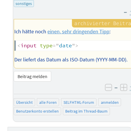
sonstiges
–
Ich hätte noch
einen, sehr dringenden Tipp
:
<
input
type
=
"
date
"
>
Der liefert das Datum als ISO-Datum (YYYY-MM-DD).
Beitrag melden
–
negati
po
Übersicht
alle Foren
SELFHTML-Forum
anmelden
Benutzerkonto erstellen
Beitrag im Thread-Baum