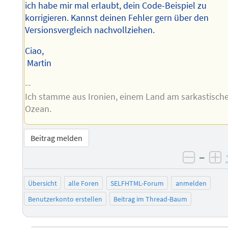
ich habe mir mal erlaubt, dein Code-Beispiel zu
korrigieren. Kannst deinen Fehler gern über den
Versionsvergleich nachvollziehen.
Ciao,
Martin
--
Ich stamme aus Ironien, einem Land am sarkastisch
Ozean.
Beitrag melden
–
negati
po
Übersicht
alle Foren
SELFHTML-Forum
anmelden
Benutzerkonto erstellen
Beitrag im Thread-Baum