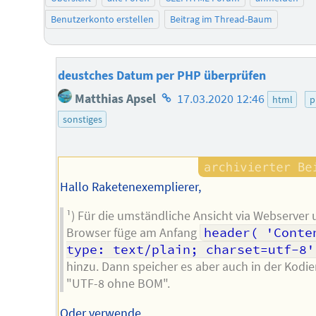
Benutzerkonto erstellen
Beitrag im Thread-Baum
deustches Datum per PHP überprüfen
Homepage
Matthias Apsel
17.03.2020 12:46
html
p
des
sonstiges
Autors
Hallo Raketenexemplierer,
¹) Für die umständliche Ansicht via Webserver
Browser füge am Anfang
header( 'Conte
type: text/plain; charset=utf-8'
hinzu. Dann speicher es aber auch in der Kodi
"UTF-8 ohne BOM".
Oder verwende