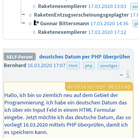
Raketenexemplierer
17.03.2020 13:03
0
so
RaketenEntzugserscheinungsgeplagter
17.
0
Gunnar Bittersmann
17.03.2020 14:36
0
p
Raketenexemplierer
17.03.2020 17:12
0
deustches Datum per PHP überprüfen
SELF-Forum
Bernhard
16.03.2020 17:07
html
php
sonstiges
–
I
Hallo, ich bin so ziemlich neu auf dem Gebiet der
Programmierung. Ich habe ein deutschen Datum das
ich über ein Input Feld in einem HTML Formular
eingebe. Jetzt möchte ich das deutsche Datum, das so
vorliegt 16.03.2020 mittels PHP überprüfen, damit ich
es speichern kann.