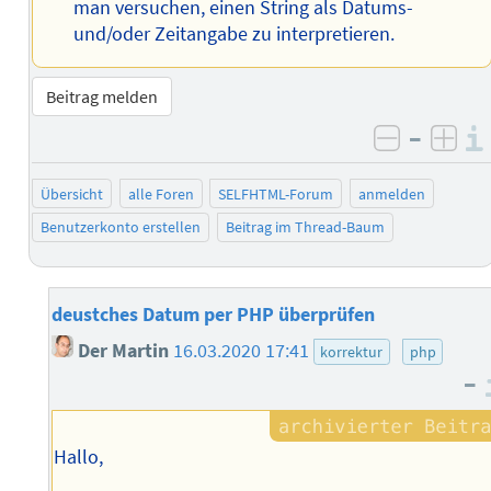
man versuchen, einen String als Datums-
und/oder Zeitangabe zu interpretieren.
Beitrag melden
–
negativ 
posi
Übersicht
alle Foren
SELFHTML-Forum
anmelden
Benutzerkonto erstellen
Beitrag im Thread-Baum
deustches Datum per PHP überprüfen
Der Martin
16.03.2020 17:41
korrektur
php
–
Hallo,