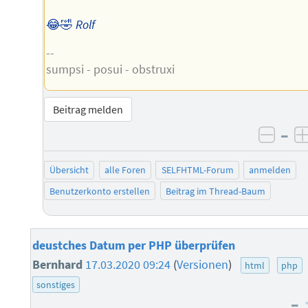
😂🤣
Rolf
--
sumpsi - posui - obstruxi
Beitrag melden
–
negat
Übersicht
alle Foren
SELFHTML-Forum
anmelden
Benutzerkonto erstellen
Beitrag im Thread-Baum
deustches Datum per PHP überprüfen
Bernhard
17.03.2020 09:24
(
Versionen
)
html
php
sonstiges
–