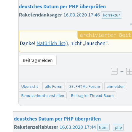
deustches Datum per PHP überprüfen
Raketendanksager
16.03.2020 17:46
korrektur
Danke!
Natürlich list()
, nicht „lauschen“.
Beitrag melden
–
negat
Übersicht
alle Foren
SELFHTML-Forum
anmelden
Benutzerkonto erstellen
Beitrag im Thread-Baum
deustches Datum per PHP überprüfen
Raketenzeitableser
16.03.2020 17:44
html
php