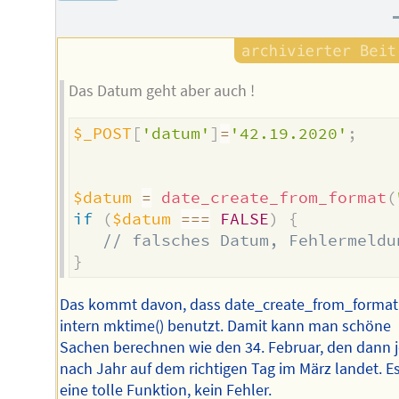
Das Datum geht aber auch !
$_POST
[
'datum'
]
=
'42.19.2020'
;
$datum
=
date_create_from_format
(
if
(
$datum
===
FALSE
)
{
// falsches Datum, Fehlermeldu
}
Das kommt davon, dass date_create_from_format
intern mktime() benutzt. Damit kann man schöne
Sachen berechnen wie den 34. Februar, den dann 
nach Jahr auf dem richtigen Tag im März landet. Es
eine tolle Funktion, kein Fehler.