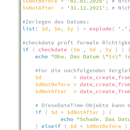
$sNotBefore
=
'01.01.2020'
;
# Nic
$sNotAfter
=
'31.12.2021'
;
# Nic
#Zerlegen des Datums:
list
(
$d
,
$m
,
$y
)
=
explode
(
'.'
#checkdate prüft formale Richtigk
if
(
checkdate
(
$m
,
$d
,
$y
)
)
echo
"Oha. Das Datum \"
$s
\" i
#Für die nachfolgenden Vergle
$d
=
date_create_fro
$dNotBefore
=
date_create_fro
$dNotAfter
=
date_create_fro
# DieseDateTime-Objekte kann 
if
(
$d
>
$dNotAfter
)
{
echo
"Schade. Das Dat
}
elseif
(
$d
<
$dNotBefore
)