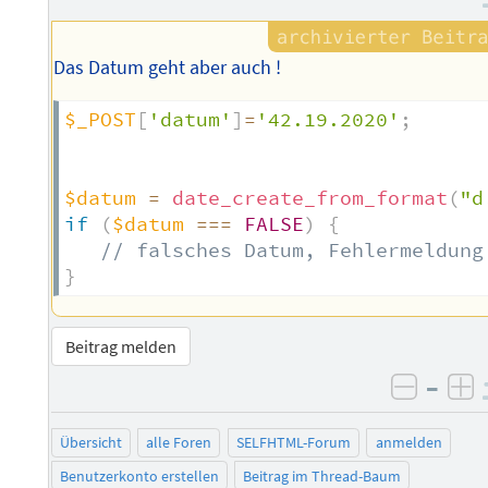
Das Datum geht aber auch !
$_POST
[
'datum'
]
=
'42.19.2020'
;
$datum
=
date_create_from_format
(
"d
if
(
$datum
===
FALSE
)
{
// falsches Datum, Fehlermeldung
}
Beitrag melden
–
negati
po
Übersicht
alle Foren
SELFHTML-Forum
anmelden
Benutzerkonto erstellen
Beitrag im Thread-Baum