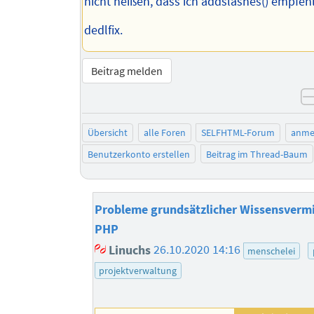
nicht heißen, dass ich addslashes() empfehl
dedlfix.
Beitrag melden
Übersicht
alle Foren
SELFHTML-Forum
anme
Benutzerkonto erstellen
Beitrag im Thread-Baum
Probleme grundsätzlicher Wissensvermit
PHP
Linuchs
26.10.2020 14:16
menschelei
projektverwaltung