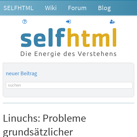
SELFHTML
Wiki
Forum
Blog
Hilfe
anmelden
Benutzerk
neuer Beitrag
Suchbegriff
Linuchs:
Probleme
grundsätzlicher