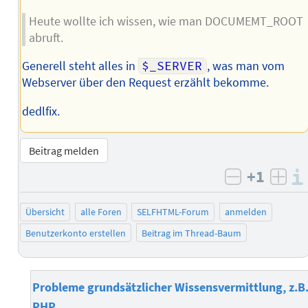
Heute wollte ich wissen, wie man DOCUMEMT_ROOT
abruft.
Generell steht alles in
$_SERVER
, was man vom
Webserver über den Request erzählt bekomme.
dedlfix.
Beitrag melden
+1
negativ b
posi
Übersicht
alle Foren
SELFHTML-Forum
anmelden
Benutzerkonto erstellen
Beitrag im Thread-Baum
Probleme grundsätzlicher Wissensvermittlung, z.B
PHP