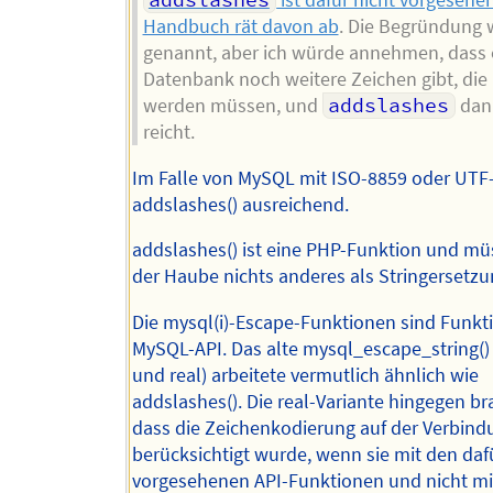
addslashes
ist dafür nicht vorgesehe
Handbuch rät davon ab
. Die Begründung w
genannt, aber ich würde annehmen, dass 
Datenbank noch weitere Zeichen gibt, die
werden müssen, und
addslashes
dan
reicht.
Im Falle von MySQL mit ISO-8859 oder UTF-
addslashes() ausreichend.
addslashes() ist eine PHP-Funktion und mü
der Haube nichts anderes als Stringersetzu
Die mysql(i)-Escape-Funktionen sind Funkt
MySQL-API. Das alte mysql_escape_string() 
und real) arbeitete vermutlich ähnlich wie
addslashes(). Die real-Variante hingegen br
dass die Zeichenkodierung auf der Verbind
berücksichtigt wurde, wenn sie mit den daf
vorgesehenen API-Funktionen und nicht mi