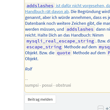
addslashes
ist dafür nicht vorgesehen, 
Handbuch rät davon ab
. Die Begründung wird
genannt, aber ich würde annehmen, dass es j
Datenbank noch weitere Zeichen gibt, die mas
werden müssen, und
addslashes
dann ni
reicht. Halte Dich an das Handbuch: Nimm
mysqli_real_escape_string
. Bzw. d
escape_string
Methode auf dem
mysq
Objekt. Bzw. die
quote
Methode auf dem
Objekt.
Rolf
--
sumpsi - posui - obstruxi
Beitrag melden
+