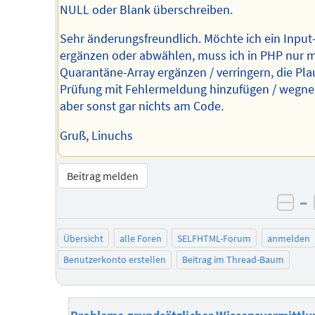
NULL oder Blank überschreiben.
Sehr änderungsfreundlich. Möchte ich ein Input
ergänzen oder abwählen, muss ich in PHP nur 
Quarantäne-Array ergänzen / verringern, die Pla
Prüfung mit Fehlermeldung hinzufügen / wegn
aber sonst gar nichts am Code.
Gruß, Linuchs
Beitrag melden
–
neg
Übersicht
alle Foren
SELFHTML-Forum
anmelden
Benutzerkonto erstellen
Beitrag im Thread-Baum