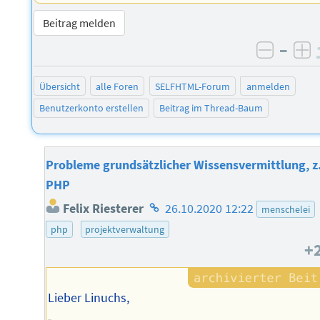
Beitrag melden
–
negati
po
Übersicht
alle Foren
SELFHTML-Forum
anmelden
Benutzerkonto erstellen
Beitrag im Thread-Baum
Probleme grundsätzlicher Wissensvermittlung, z
PHP
Homepage
Felix Riesterer
26.10.2020 12:22
menschelei
des
php
projektverwaltung
Autors
+
Lieber Linuchs,