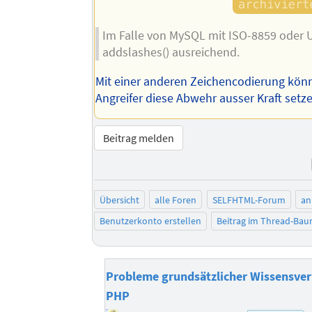
Im Falle von MySQL mit ISO-8859 oder U
addslashes() ausreichend.
Mit einer anderen Zeichencodierung könn
Angreifer diese Abwehr ausser Kraft setz
Beitrag melden
Übersicht
alle Foren
SELFHTML-Forum
an
Benutzerkonto erstellen
Beitrag im Thread-Ba
Probleme grundsätzlicher Wissensverm
PHP