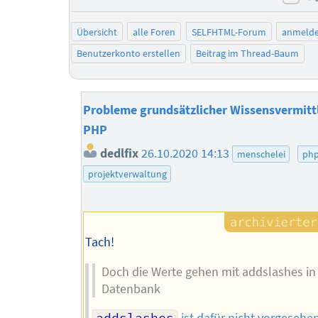
neg
Übersicht
alle Foren
SELFHTML-Forum
anmeld
Benutzerkonto erstellen
Beitrag im Thread-Baum
Probleme grundsätzlicher Wissensvermittl
PHP
dedlfix
26.10.2020 14:13
menschelei
ph
projektverwaltung
Tach!
Doch die Werte gehen mit addslashes in
Datenbank