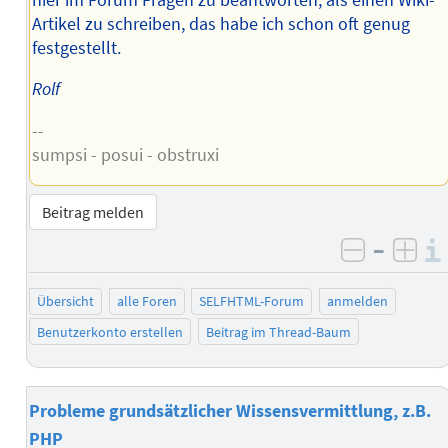
Artikel zu schreiben, das habe ich schon oft genug
festgestellt.
Rolf
--
sumpsi - posui - obstruxi
Beitrag melden
–
negativ 
posi
Übersicht
alle Foren
SELFHTML-Forum
anmelden
Benutzerkonto erstellen
Beitrag im Thread-Baum
Probleme grundsätzlicher Wissensvermittlung, z.B.
PHP