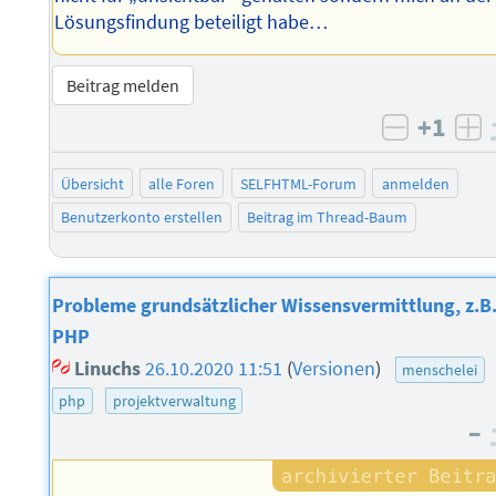
Lösungsfindung beteiligt habe…
Beitrag melden
+1
negativ 
po
Übersicht
alle Foren
SELFHTML-Forum
anmelden
Benutzerkonto erstellen
Beitrag im Thread-Baum
Probleme grundsätzlicher Wissensvermittlung, z.B
PHP
Linuchs
26.10.2020 11:51
(
Versionen
)
menschelei
php
projektverwaltung
–