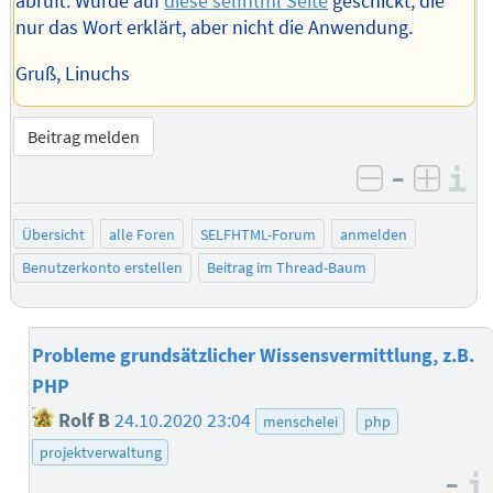
abruft. Wurde auf
diese selfhtml Seite
geschickt, die
nur das Wort erklärt, aber nicht die Anwendung.
Gruß, Linuchs
Beitrag melden
–
I
negativ be
posit
Übersicht
alle Foren
SELFHTML-Forum
anmelden
Benutzerkonto erstellen
Beitrag im Thread-Baum
Probleme grundsätzlicher Wissensvermittlung, z.B.
PHP
Rolf B
24.10.2020 23:04
menschelei
php
projektverwaltung
–