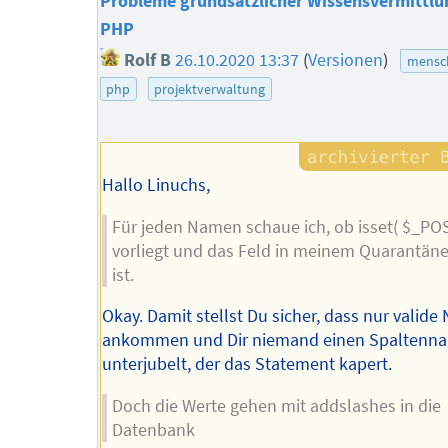
Probleme grundsätzlicher Wissensvermittlun
PHP
Rolf B
26.10.2020 13:37
(
Versionen
)
mensch
php
projektverwaltung
Hallo Linuchs,
Für jeden Namen schaue ich, ob isset( $_POST
vorliegt und das Feld in meinem Quarantäne
ist.
Okay. Damit stellst Du sicher, dass nur valid
ankommen und Dir niemand einen Spaltenn
unterjubelt, der das Statement kapert.
Doch die Werte gehen mit addslashes in die
Datenbank