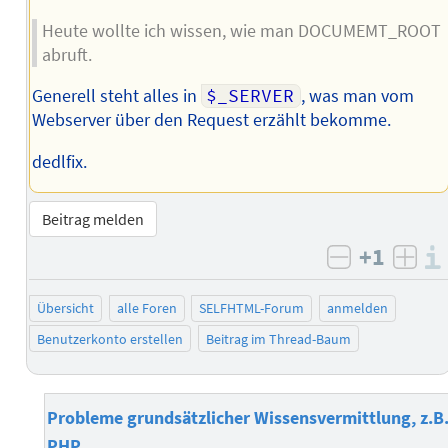
Heute wollte ich wissen, wie man DOCUMEMT_ROOT
abruft.
Generell steht alles in
$_SERVER
, was man vom
Webserver über den Request erzählt bekomme.
dedlfix.
Beitrag melden
+1
negativ b
posi
Übersicht
alle Foren
SELFHTML-Forum
anmelden
Benutzerkonto erstellen
Beitrag im Thread-Baum
Probleme grundsätzlicher Wissensvermittlung, z.B
PHP