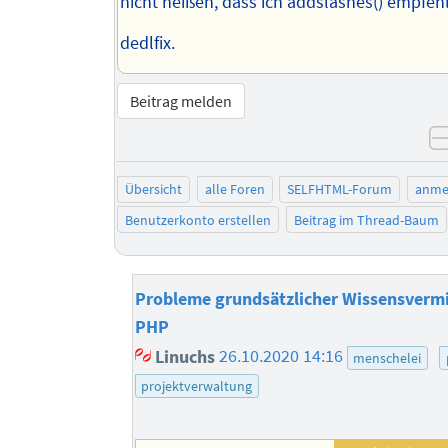
nicht heißen, dass ich addslashes() empfehl
dedlfix.
Beitrag melden
Übersicht
alle Foren
SELFHTML-Forum
anme
Benutzerkonto erstellen
Beitrag im Thread-Baum
Probleme grundsätzlicher Wissensvermit
PHP
Linuchs
26.10.2020 14:16
menschelei
projektverwaltung