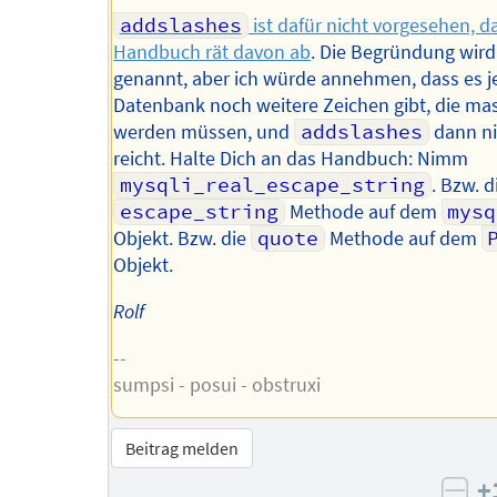
addslashes
ist dafür nicht vorgesehen, 
Handbuch rät davon ab
. Die Begründung wird
genannt, aber ich würde annehmen, dass es j
Datenbank noch weitere Zeichen gibt, die mas
werden müssen, und
addslashes
dann ni
reicht. Halte Dich an das Handbuch: Nimm
mysqli_real_escape_string
. Bzw. d
escape_string
Methode auf dem
mysq
Objekt. Bzw. die
quote
Methode auf dem
Objekt.
Rolf
--
sumpsi - posui - obstruxi
Beitrag melden
+