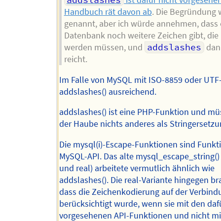
addslashes
ist dafür nicht vorgesehe
Handbuch rät davon ab
. Die Begründung w
genannt, aber ich würde annehmen, dass 
Datenbank noch weitere Zeichen gibt, die
werden müssen, und
addslashes
dan
reicht.
Im Falle von MySQL mit ISO-8859 oder UTF-
addslashes() ausreichend.
addslashes() ist eine PHP-Funktion und mü
der Haube nichts anderes als Stringersetzu
Die mysql(i)-Escape-Funktionen sind Funkt
MySQL-API. Das alte mysql_escape_string() 
und real) arbeitete vermutlich ähnlich wie
addslashes(). Die real-Variante hingegen br
dass die Zeichenkodierung auf der Verbind
berücksichtigt wurde, wenn sie mit den daf
vorgesehenen API-Funktionen und nicht mi