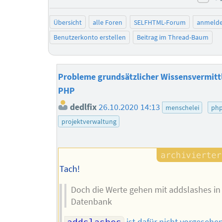
neg
Übersicht
alle Foren
SELFHTML-Forum
anmeld
Benutzerkonto erstellen
Beitrag im Thread-Baum
Probleme grundsätzlicher Wissensvermittl
PHP
dedlfix
26.10.2020 14:13
menschelei
ph
projektverwaltung
Tach!
Doch die Werte gehen mit addslashes in
Datenbank