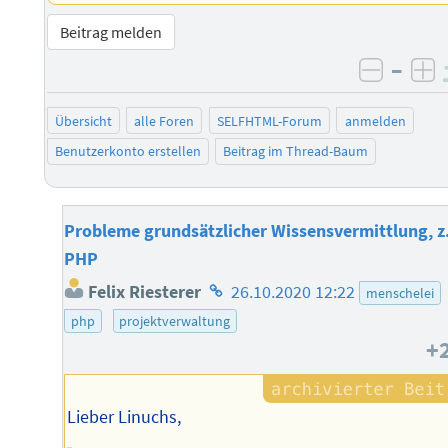
Beitrag melden
–
negati
po
Übersicht
alle Foren
SELFHTML-Forum
anmelden
Benutzerkonto erstellen
Beitrag im Thread-Baum
Probleme grundsätzlicher Wissensvermittlung, z
PHP
Homepage
Felix Riesterer
26.10.2020 12:22
menschelei
des
php
projektverwaltung
Autors
+
Lieber Linuchs,