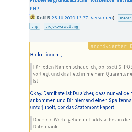
Probleme grundsätzlicher Wissensvermittlun
PHP
Rolf B
26.10.2020 13:37
(
Versionen
)
mensch
php
projektverwaltung
Hallo Linuchs,
Für jeden Namen schaue ich, ob isset( $_POST
vorliegt und das Feld in meinem Quarantäne
ist.
Okay. Damit stellst Du sicher, dass nur valid
ankommen und Dir niemand einen Spaltenn
unterjubelt, der das Statement kapert.
Doch die Werte gehen mit addslashes in die
Datenbank