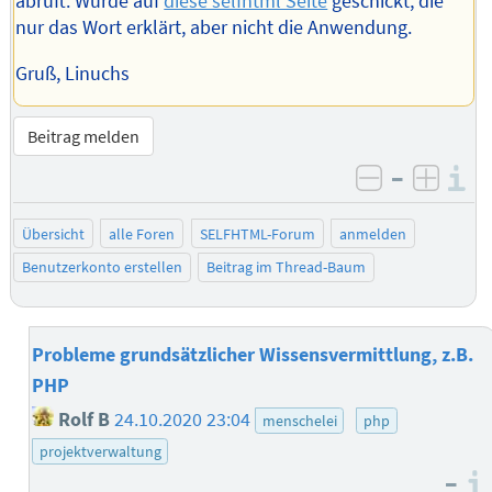
abruft. Wurde auf
diese selfhtml Seite
geschickt, die
nur das Wort erklärt, aber nicht die Anwendung.
Gruß, Linuchs
Beitrag melden
–
I
negativ be
posit
Übersicht
alle Foren
SELFHTML-Forum
anmelden
Benutzerkonto erstellen
Beitrag im Thread-Baum
Probleme grundsätzlicher Wissensvermittlung, z.B.
PHP
Rolf B
24.10.2020 23:04
menschelei
php
projektverwaltung
–