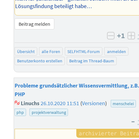
Lösungsfindung beteiligt habe…
Beitrag melden
+1
negativ 
po
Übersicht
alle Foren
SELFHTML-Forum
anmelden
Benutzerkonto erstellen
Beitrag im Thread-Baum
Probleme grundsätzlicher Wissensvermittlung, z.B
PHP
Linuchs
26.10.2020 11:51
(
Versionen
)
menschelei
php
projektverwaltung
–