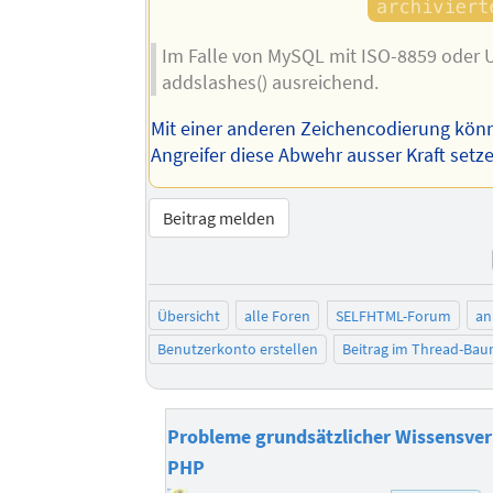
Im Falle von MySQL mit ISO-8859 oder U
addslashes() ausreichend.
Mit einer anderen Zeichencodierung könn
Angreifer diese Abwehr ausser Kraft setz
Beitrag melden
Übersicht
alle Foren
SELFHTML-Forum
an
Benutzerkonto erstellen
Beitrag im Thread-Ba
Probleme grundsätzlicher Wissensverm
PHP