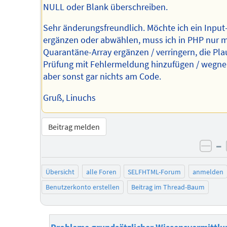
NULL oder Blank überschreiben.
Sehr änderungsfreundlich. Möchte ich ein Input
ergänzen oder abwählen, muss ich in PHP nur 
Quarantäne-Array ergänzen / verringern, die Pla
Prüfung mit Fehlermeldung hinzufügen / wegn
aber sonst gar nichts am Code.
Gruß, Linuchs
Beitrag melden
–
neg
Übersicht
alle Foren
SELFHTML-Forum
anmelden
Benutzerkonto erstellen
Beitrag im Thread-Baum