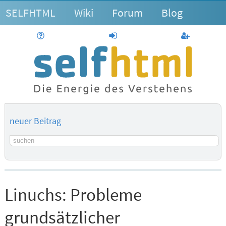
SELFHTML
Wiki
Forum
Blog
Hilfe
anmelden
Benutzerk
neuer Beitrag
Suchbegriff
Linuchs:
Probleme
grundsätzlicher