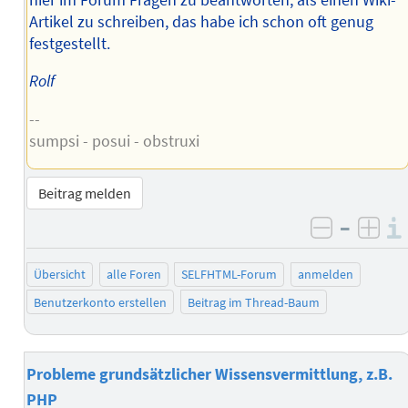
Artikel zu schreiben, das habe ich schon oft genug
festgestellt.
Rolf
--
sumpsi - posui - obstruxi
Beitrag melden
–
negativ 
posi
Übersicht
alle Foren
SELFHTML-Forum
anmelden
Benutzerkonto erstellen
Beitrag im Thread-Baum
Probleme grundsätzlicher Wissensvermittlung, z.B.
PHP