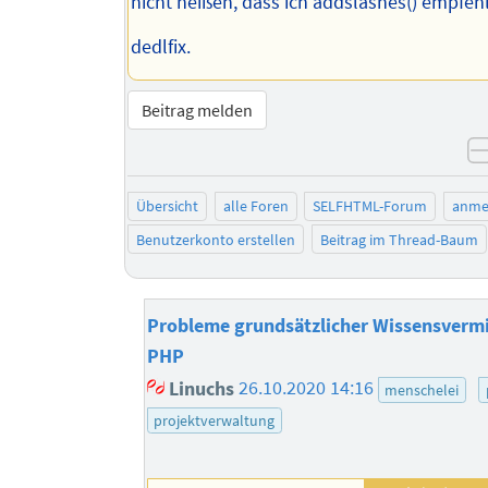
nicht heißen, dass ich addslashes() empfehl
dedlfix.
Beitrag melden
Übersicht
alle Foren
SELFHTML-Forum
anme
Benutzerkonto erstellen
Beitrag im Thread-Baum
Probleme grundsätzlicher Wissensvermit
PHP
Linuchs
26.10.2020 14:16
menschelei
projektverwaltung