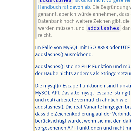
addslashes
ist dafür nicht vorgesehe
Handbuch rät davon ab
. Die Begründung w
genannt, aber ich würde annehmen, dass 
Datenbank noch weitere Zeichen gibt, die
werden müssen, und
addslashes
dan
reicht.
Im Falle von MySQL mit ISO-8859 oder UTF-
addslashes() ausreichend.
addslashes() ist eine PHP-Funktion und mü
der Haube nichts anderes als Stringersetzu
Die mysql(i)-Escape-Funktionen sind Funkt
MySQL-API. Das alte mysql_escape_string() 
und real) arbeitete vermutlich ähnlich wie
addslashes(). Die real-Variante hingegen br
dass die Zeichenkodierung auf der Verbind
berücksichtigt wurde, wenn sie mit den daf
vorgesehenen API-Funktionen und nicht mi