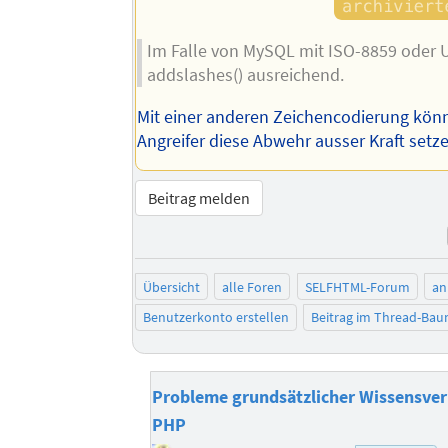
Im Falle von MySQL mit ISO-8859 oder U
addslashes() ausreichend.
Mit einer anderen Zeichencodierung könn
Angreifer diese Abwehr ausser Kraft setz
Beitrag melden
Übersicht
alle Foren
SELFHTML-Forum
an
Benutzerkonto erstellen
Beitrag im Thread-Ba
Probleme grundsätzlicher Wissensverm
PHP