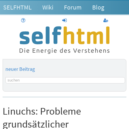
SELFHTML
Wiki
Forum
Blog
Hilfe
anmelden
Benutzerk
neuer Beitrag
Suchbegriff
Linuchs:
Probleme
grundsätzlicher