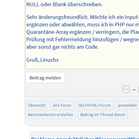
NULL oder Blank überschreiben.
Sehr änderungsfreundlich. Möchte ich ein Input
ergänzen oder abwählen, muss ich in PHP nur 
Quarantäne-Array ergänzen / verringern, die Pla
Prüfung mit Fehlermeldung hinzufügen / wegn
aber sonst gar nichts am Code.
Gruß, Linuchs
Beitrag melden
–
neg
Übersicht
alle Foren
SELFHTML-Forum
anmelden
Benutzerkonto erstellen
Beitrag im Thread-Baum