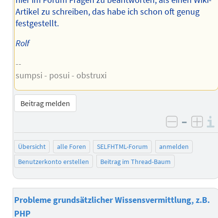
Artikel zu schreiben, das habe ich schon oft genug
festgestellt.
Rolf
--
sumpsi - posui - obstruxi
Beitrag melden
–
negativ 
posi
Übersicht
alle Foren
SELFHTML-Forum
anmelden
Benutzerkonto erstellen
Beitrag im Thread-Baum
Probleme grundsätzlicher Wissensvermittlung, z.B.
PHP