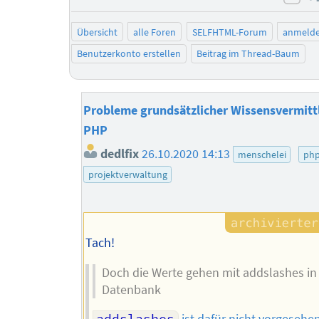
neg
Übersicht
alle Foren
SELFHTML-Forum
anmeld
Benutzerkonto erstellen
Beitrag im Thread-Baum
Probleme grundsätzlicher Wissensvermittl
PHP
dedlfix
26.10.2020 14:13
menschelei
ph
projektverwaltung
Tach!
Doch die Werte gehen mit addslashes in
Datenbank