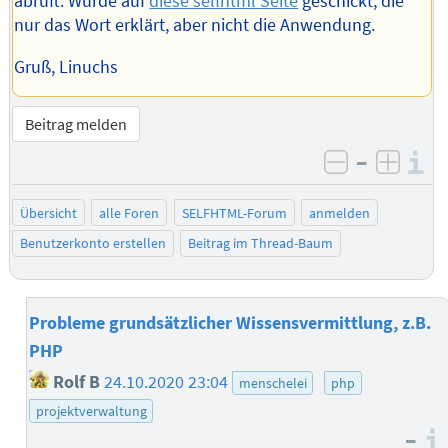
abruft. Wurde auf
diese selfhtml Seite
geschickt, die
nur das Wort erklärt, aber nicht die Anwendung.
Gruß, Linuchs
Beitrag melden
–
I
negativ be
posit
Übersicht
alle Foren
SELFHTML-Forum
anmelden
Benutzerkonto erstellen
Beitrag im Thread-Baum
Probleme grundsätzlicher Wissensvermittlung, z.B.
PHP
Rolf B
24.10.2020 23:04
menschelei
php
projektverwaltung
–