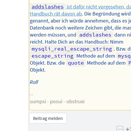
addslashes
ist dafür nicht vorgesehen, 
Handbuch rät davon ab
. Die Begründung wird
genannt, aber ich würde annehmen, dass es j
Datenbank noch weitere Zeichen gibt, die mas
werden müssen, und
addslashes
dann ni
reicht. Halte Dich an das Handbuch: Nimm
mysqli_real_escape_string
. Bzw. d
escape_string
Methode auf dem
mysq
Objekt. Bzw. die
quote
Methode auf dem
Objekt.
Rolf
--
sumpsi - posui - obstruxi
Beitrag melden
+