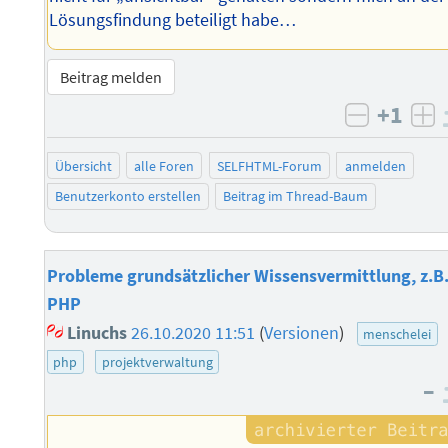
Lösungsfindung beteiligt habe…
Beitrag melden
+1
negativ 
po
Übersicht
alle Foren
SELFHTML-Forum
anmelden
Benutzerkonto erstellen
Beitrag im Thread-Baum
Probleme grundsätzlicher Wissensvermittlung, z.B
PHP
Linuchs
26.10.2020 11:51
(
Versionen
)
menschelei
php
projektverwaltung
–