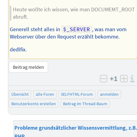
Heute wollte ich wissen, wie man DOCUMEMT_ROOT
abruft.
Generell steht alles in
$_SERVER
, was man vom
Webserver über den Request erzählt bekomme.
dedlfix.
Beitrag melden
+1
negativ b
posi
Übersicht
alle Foren
SELFHTML-Forum
anmelden
Benutzerkonto erstellen
Beitrag im Thread-Baum
Probleme grundsätzlicher Wissensvermittlung, z.B
PHP