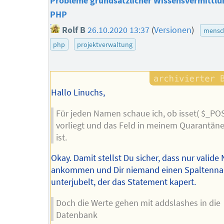
Probleme grundsätzlicher Wissensvermittlun
PHP
Rolf B
26.10.2020 13:37
(
Versionen
)
mensch
php
projektverwaltung
Hallo Linuchs,
Für jeden Namen schaue ich, ob isset( $_POST
vorliegt und das Feld in meinem Quarantäne
ist.
Okay. Damit stellst Du sicher, dass nur valid
ankommen und Dir niemand einen Spaltenn
unterjubelt, der das Statement kapert.
Doch die Werte gehen mit addslashes in die
Datenbank