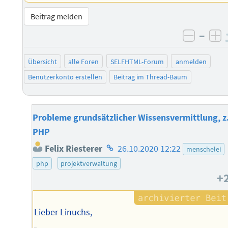
Beitrag melden
–
negati
po
Übersicht
alle Foren
SELFHTML-Forum
anmelden
Benutzerkonto erstellen
Beitrag im Thread-Baum
Probleme grundsätzlicher Wissensvermittlung, z
PHP
Homepage
Felix Riesterer
26.10.2020 12:22
menschelei
des
php
projektverwaltung
Autors
+
Lieber Linuchs,