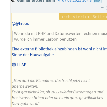
Gunnar Bittersmann
07.08.2021 10:43
php
des
–
Autors
@@Erebor
Wenn du mit PHP und Datumswerten rechnen mus
würde ich immer Carbon benutzen
Eine externe Bibliothek einzubinden ist wohl nicht i
Sinne der Hausaufgabe.
😷 LLAP
--
„Man darf die Klimakrise doch echt jetzt nicht
überbewerten.
Es ist gar nicht klar, ob 2022 wieder Extremregen und
Hochwasser bringt oder ob es ein ganz gewöhnliches
Dürrejahr wird.“