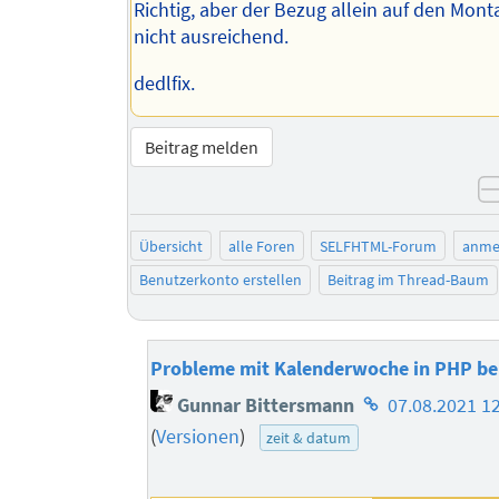
Richtig, aber der Bezug allein auf den Mont
nicht ausreichend.
dedlfix.
Beitrag melden
Übersicht
alle Foren
SELFHTML-Forum
anme
Benutzerkonto erstellen
Beitrag im Thread-Baum
Probleme mit Kalenderwoche in PHP b
Homepage
Gunnar Bittersmann
07.08.2021 1
des
(
Versionen
)
zeit & datum
Autors