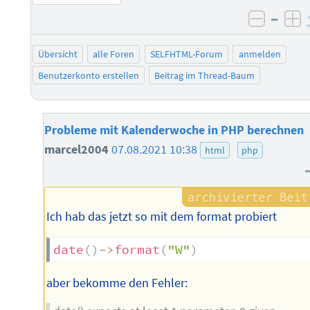
–
negati
po
Übersicht
alle Foren
SELFHTML-Forum
anmelden
Benutzerkonto erstellen
Beitrag im Thread-Baum
Probleme mit Kalenderwoche in PHP berechnen
marcel2004
07.08.2021 10:38
html
php
Ich hab das jetzt so mit dem format probiert
date
(
)
->
format
(
"W"
)
aber bekomme den Fehler: