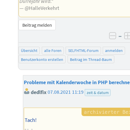
Dürrejahr wird.“
— @HalleVerkehrt
Beitrag melden
–
negat
Übersicht
alle Foren
SELFHTML-Forum
anmelden
Benutzerkonto erstellen
Beitrag im Thread-Baum
Probleme mit Kalenderwoche in PHP berechn
dedlfix
07.08.2021 11:19
zeit & datum
Tach!