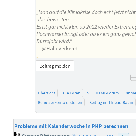
--
„Man darf die Klimakrise doch echt jetzt nicht
überbewerten.
Es ist gar nicht klar, ob 2022 wieder Extremr
Hochwasser bringt oder ob es ein ganz gewö
Dürrejahr wird.“
— @HalleVerkehrt
Beitrag melden
Übersicht
alle Foren
SELFHTML-Forum
anme
Benutzerkonto erstellen
Beitrag im Thread-Baum
Probleme mit Kalenderwoche in PHP berechnen
Homepage