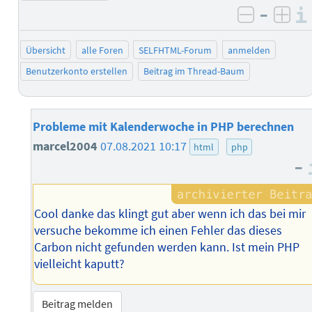
–
negativ 
posi
Übersicht
alle Foren
SELFHTML-Forum
anmelden
Benutzerkonto erstellen
Beitrag im Thread-Baum
Probleme mit Kalenderwoche in PHP berechnen
marcel2004
07.08.2021 10:17
html
php
–
Cool danke das klingt gut aber wenn ich das bei mir
versuche bekomme ich einen Fehler das dieses
Carbon nicht gefunden werden kann. Ist mein PHP
vielleicht kaputt?
Beitrag melden