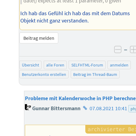
date() expects at least 1 parameter, 0 given
Ich hab das Gefühl ich hab das mit dem Datums
Objekt nicht ganz verstanden.
Beitrag melden
–
negat
Übersicht
alle Foren
SELFHTML-Forum
anmelden
Benutzerkonto erstellen
Beitrag im Thread-Baum
Probleme mit Kalenderwoche in PHP berechn
Homepage
Gunnar Bittersmann
07.08.2021 10:41
ph
des
Autors