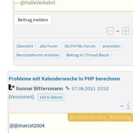
— @HalleVerkehrt
Beitrag melden
–
negati
po
Übersicht
alle Foren
SELFHTML-Forum
anmelden
Benutzerkonto erstellen
Beitrag im Thread-Baum
Probleme mit Kalenderwoche in PHP berechnen
Homepage
Gunnar Bittersmann
07.08.2021 10:52
des
(
Versionen
)
zeit & datum
Autors
–
@@marcel2004