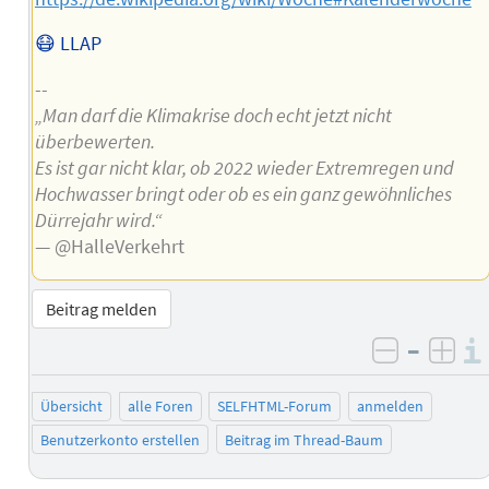
😷 LLAP
--
„Man darf die Klimakrise doch echt jetzt nicht
überbewerten.
Es ist gar nicht klar, ob 2022 wieder Extremregen und
Hochwasser bringt oder ob es ein ganz gewöhnliches
Dürrejahr wird.“
— @HalleVerkehrt
Beitrag melden
–
negativ 
posi
Übersicht
alle Foren
SELFHTML-Forum
anmelden
Benutzerkonto erstellen
Beitrag im Thread-Baum