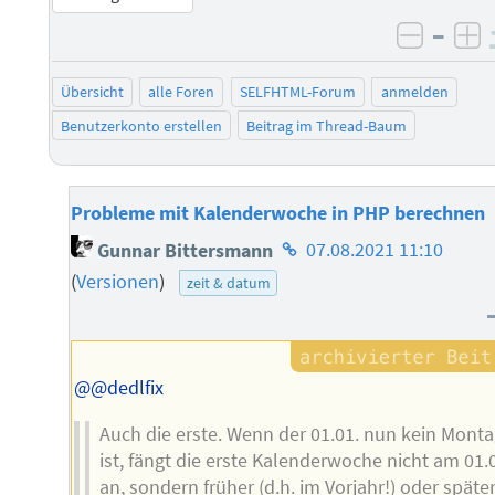
–
negati
po
Übersicht
alle Foren
SELFHTML-Forum
anmelden
Benutzerkonto erstellen
Beitrag im Thread-Baum
Probleme mit Kalenderwoche in PHP berechnen
Homepage
Gunnar Bittersmann
07.08.2021 11:10
des
(
Versionen
)
zeit & datum
Autors
@@dedlfix
Auch die erste. Wenn der 01.01. nun kein Mont
ist, fängt die erste Kalenderwoche nicht am 01.
an, sondern früher (d.h. im Vorjahr!) oder später