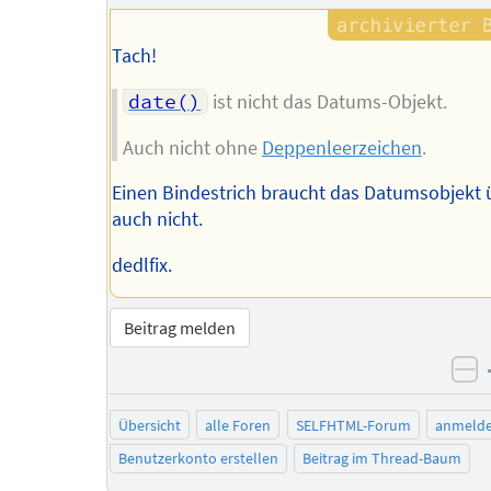
Tach!
date()
ist nicht das Datums-Objekt.
Auch nicht ohne
Deppenleerzeichen
.
Einen Bindestrich braucht das Datumsobjekt 
auch nicht.
dedlfix.
Beitrag melden
ne
Übersicht
alle Foren
SELFHTML-Forum
anmeld
Benutzerkonto erstellen
Beitrag im Thread-Baum