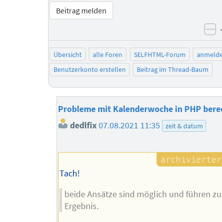
Beitrag melden
ne
Übersicht
alle Foren
SELFHTML-Forum
anmeld
Benutzerkonto erstellen
Beitrag im Thread-Baum
Probleme mit Kalenderwoche in PHP ber
dedlfix
07.08.2021 11:35
zeit & datum
Tach!
beide Ansätze sind möglich und führen z
Ergebnis.