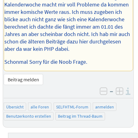
Kalenderwoche macht mir voll Probleme da kommen
immer komische Werte raus. Ich muss zugeben ich
blicke auch nicht ganz wie sich eine Kalenderwoche
berechnet ich dachte die fängt immer am 01.01 des
Jahres an aber scheinbar doch nicht. Ich hab mir auch
schon die älteren Beiträge dazu hier durchgelesen
aber da war kein PHP dabei.
Schonmal Sorry für die Noob Frage.
Beitrag melden
–
I
negativ be
posit
Übersicht
alle Foren
SELFHTML-Forum
anmelden
Benutzerkonto erstellen
Beitrag im Thread-Baum