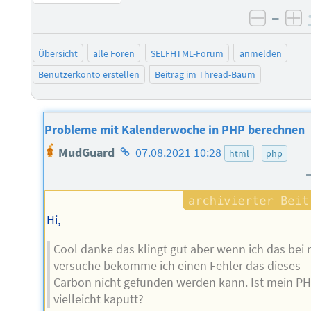
–
negati
po
Übersicht
alle Foren
SELFHTML-Forum
anmelden
Benutzerkonto erstellen
Beitrag im Thread-Baum
Probleme mit Kalenderwoche in PHP berechnen
Homepage
MudGuard
07.08.2021 10:28
html
php
des
Autors
Hi,
Cool danke das klingt gut aber wenn ich das bei 
versuche bekomme ich einen Fehler das dieses
Carbon nicht gefunden werden kann. Ist mein P
vielleicht kaputt?