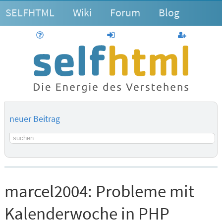
SELFHTML
Wiki
Forum
Blog
Hilfe
anmelden
Benutzerk
neuer Beitrag
Suchbegriff
marcel2004:
Probleme mit
Kalenderwoche in PHP