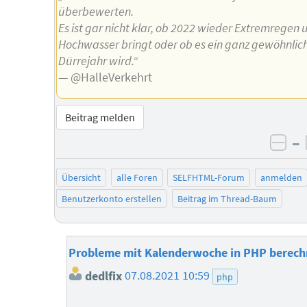
überbewerten.
Es ist gar nicht klar, ob 2022 wieder Extremregen 
Hochwasser bringt oder ob es ein ganz gewöhnlic
Dürrejahr wird.“
— @HalleVerkehrt
Beitrag melden
–
neg
Übersicht
alle Foren
SELFHTML-Forum
anmelden
Benutzerkonto erstellen
Beitrag im Thread-Baum
Probleme mit Kalenderwoche in PHP berec
dedlfix
07.08.2021 10:59
php