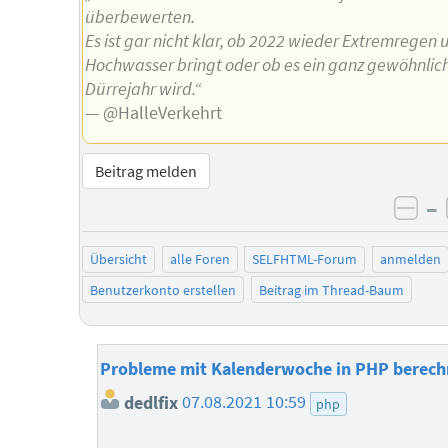
überbewerten.
Es ist gar nicht klar, ob 2022 wieder Extremregen 
Hochwasser bringt oder ob es ein ganz gewöhnlic
Dürrejahr wird.“
— @HalleVerkehrt
Beitrag melden
–
neg
Übersicht
alle Foren
SELFHTML-Forum
anmelden
Benutzerkonto erstellen
Beitrag im Thread-Baum
Probleme mit Kalenderwoche in PHP berec
dedlfix
07.08.2021 10:59
php