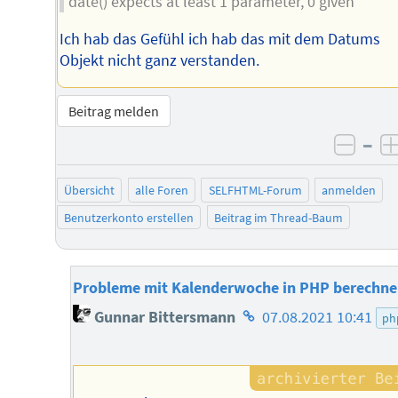
date() expects at least 1 parameter, 0 given
Ich hab das Gefühl ich hab das mit dem Datums
Objekt nicht ganz verstanden.
Beitrag melden
–
negat
Übersicht
alle Foren
SELFHTML-Forum
anmelden
Benutzerkonto erstellen
Beitrag im Thread-Baum
Probleme mit Kalenderwoche in PHP berechn
Homepage
Gunnar Bittersmann
07.08.2021 10:41
ph
des
Autors