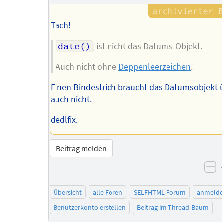
Tach!
date()
ist nicht das Datums-Objekt.
Auch nicht ohne
Deppenleerzeichen
.
Einen Bindestrich braucht das Datumsobjekt 
auch nicht.
dedlfix.
Beitrag melden
ne
Übersicht
alle Foren
SELFHTML-Forum
anmeld
Benutzerkonto erstellen
Beitrag im Thread-Baum