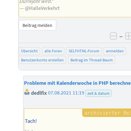
Dürrejahr wird.“
— @HalleVerkehrt
Beitrag melden
–
negat
Übersicht
alle Foren
SELFHTML-Forum
anmelden
Benutzerkonto erstellen
Beitrag im Thread-Baum
Probleme mit Kalenderwoche in PHP berechn
dedlfix
07.08.2021 11:19
zeit & datum
Tach!