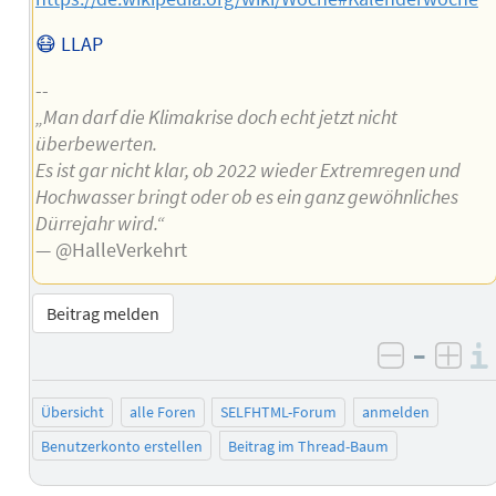
😷 LLAP
--
„Man darf die Klimakrise doch echt jetzt nicht
überbewerten.
Es ist gar nicht klar, ob 2022 wieder Extremregen und
Hochwasser bringt oder ob es ein ganz gewöhnliches
Dürrejahr wird.“
— @HalleVerkehrt
Beitrag melden
–
negativ 
posi
Übersicht
alle Foren
SELFHTML-Forum
anmelden
Benutzerkonto erstellen
Beitrag im Thread-Baum