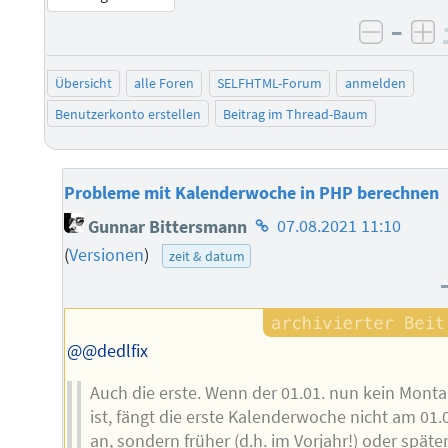
–
negati
po
Übersicht
alle Foren
SELFHTML-Forum
anmelden
Benutzerkonto erstellen
Beitrag im Thread-Baum
Probleme mit Kalenderwoche in PHP berechnen
Homepage
Gunnar Bittersmann
07.08.2021 11:10
des
(
Versionen
)
zeit & datum
Autors
@@dedlfix
Auch die erste. Wenn der 01.01. nun kein Mont
ist, fängt die erste Kalenderwoche nicht am 01.
an, sondern früher (d.h. im Vorjahr!) oder später