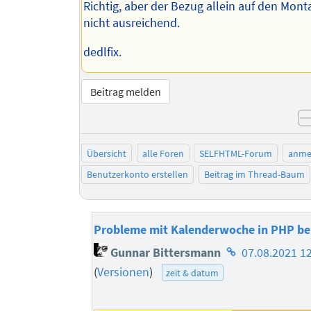
Richtig, aber der Bezug allein auf den Mont
nicht ausreichend.
dedlfix.
Beitrag melden
Übersicht
alle Foren
SELFHTML-Forum
anme
Benutzerkonto erstellen
Beitrag im Thread-Baum
Probleme mit Kalenderwoche in PHP b
Homepage
Gunnar Bittersmann
07.08.2021 1
des
(
Versionen
)
zeit & datum
Autors