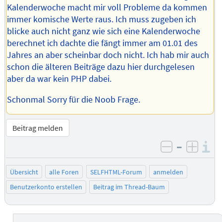
Kalenderwoche macht mir voll Probleme da kommen
immer komische Werte raus. Ich muss zugeben ich
blicke auch nicht ganz wie sich eine Kalenderwoche
berechnet ich dachte die fängt immer am 01.01 des
Jahres an aber scheinbar doch nicht. Ich hab mir auch
schon die älteren Beiträge dazu hier durchgelesen
aber da war kein PHP dabei.
Schonmal Sorry für die Noob Frage.
Beitrag melden
–
I
negativ be
posit
Übersicht
alle Foren
SELFHTML-Forum
anmelden
Benutzerkonto erstellen
Beitrag im Thread-Baum