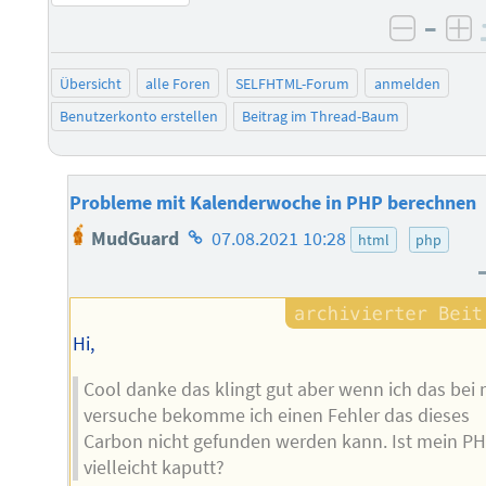
–
negati
po
Übersicht
alle Foren
SELFHTML-Forum
anmelden
Benutzerkonto erstellen
Beitrag im Thread-Baum
Probleme mit Kalenderwoche in PHP berechnen
Homepage
MudGuard
07.08.2021 10:28
html
php
des
Autors
Hi,
Cool danke das klingt gut aber wenn ich das bei 
versuche bekomme ich einen Fehler das dieses
Carbon nicht gefunden werden kann. Ist mein P
vielleicht kaputt?