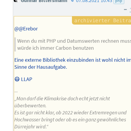
Gunnar Bittersmann
07.08.2021 10:43
php
des
–
Autors
@@Erebor
Wenn du mit PHP und Datumswerten rechnen mus
würde ich immer Carbon benutzen
Eine externe Bibliothek einzubinden ist wohl nicht i
Sinne der Hausaufgabe.
😷 LLAP
--
„Man darf die Klimakrise doch echt jetzt nicht
überbewerten.
Es ist gar nicht klar, ob 2022 wieder Extremregen und
Hochwasser bringt oder ob es ein ganz gewöhnliches
Dürrejahr wird.“