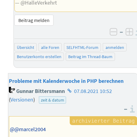
— @HalleVerkehrt
Beitrag melden
–
negati
po
Übersicht
alle Foren
SELFHTML-Forum
anmelden
Benutzerkonto erstellen
Beitrag im Thread-Baum
Probleme mit Kalenderwoche in PHP berechnen
Homepage
Gunnar Bittersmann
07.08.2021 10:52
des
(
Versionen
)
zeit & datum
Autors
–
@@marcel2004