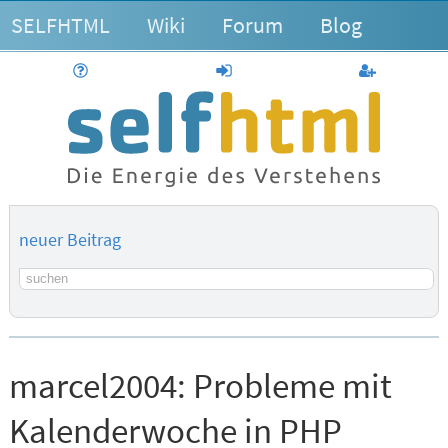
SELFHTML
Wiki
Forum
Blog
Hilfe
anmelden
Benutzerk
neuer Beitrag
Suchbegriff
marcel2004:
Probleme mit
Kalenderwoche in PHP