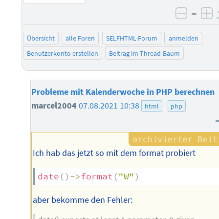
–
negati
po
Übersicht
alle Foren
SELFHTML-Forum
anmelden
Benutzerkonto erstellen
Beitrag im Thread-Baum
Probleme mit Kalenderwoche in PHP berechnen
marcel2004
07.08.2021 10:38
html
php
Ich hab das jetzt so mit dem format probiert
date
(
)
->
format
(
"W"
)
aber bekomme den Fehler: