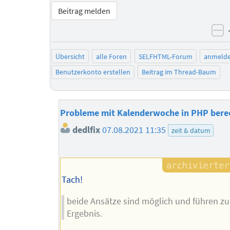
Beitrag melden
ne
Übersicht
alle Foren
SELFHTML-Forum
anmeld
Benutzerkonto erstellen
Beitrag im Thread-Baum
Probleme mit Kalenderwoche in PHP ber
dedlfix
07.08.2021 11:35
zeit & datum
Tach!
beide Ansätze sind möglich und führen z
Ergebnis.