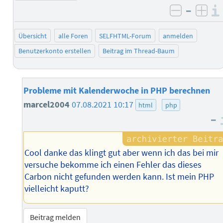
–
negativ 
posi
Übersicht
alle Foren
SELFHTML-Forum
anmelden
Benutzerkonto erstellen
Beitrag im Thread-Baum
Probleme mit Kalenderwoche in PHP berechnen
marcel2004
07.08.2021 10:17
html
php
–
Cool danke das klingt gut aber wenn ich das bei mir
versuche bekomme ich einen Fehler das dieses
Carbon nicht gefunden werden kann. Ist mein PHP
vielleicht kaputt?
Beitrag melden