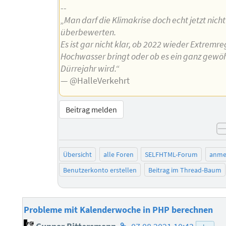
--
„Man darf die Klimakrise doch echt jetzt nicht
überbewerten.
Es ist gar nicht klar, ob 2022 wieder Extremr
Hochwasser bringt oder ob es ein ganz gewö
Dürrejahr wird.“
— @HalleVerkehrt
Beitrag melden
Übersicht
alle Foren
SELFHTML-Forum
anme
Benutzerkonto erstellen
Beitrag im Thread-Baum
Probleme mit Kalenderwoche in PHP berechnen
Homepage