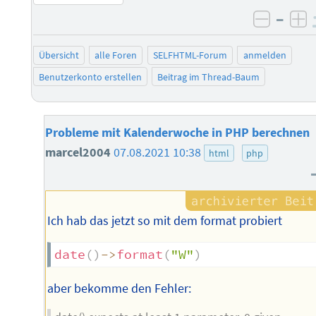
–
negati
po
Übersicht
alle Foren
SELFHTML-Forum
anmelden
Benutzerkonto erstellen
Beitrag im Thread-Baum
Probleme mit Kalenderwoche in PHP berechnen
marcel2004
07.08.2021 10:38
html
php
Ich hab das jetzt so mit dem format probiert
date
(
)
->
format
(
"W"
)
aber bekomme den Fehler: