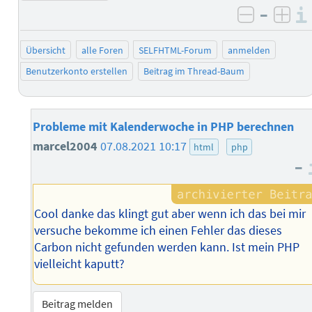
–
negativ 
posi
Übersicht
alle Foren
SELFHTML-Forum
anmelden
Benutzerkonto erstellen
Beitrag im Thread-Baum
Probleme mit Kalenderwoche in PHP berechnen
marcel2004
07.08.2021 10:17
html
php
–
Cool danke das klingt gut aber wenn ich das bei mir
versuche bekomme ich einen Fehler das dieses
Carbon nicht gefunden werden kann. Ist mein PHP
vielleicht kaputt?
Beitrag melden