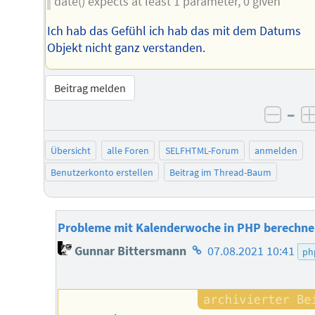
date() expects at least 1 parameter, 0 given
Ich hab das Gefühl ich hab das mit dem Datums
Objekt nicht ganz verstanden.
Beitrag melden
–
negat
Übersicht
alle Foren
SELFHTML-Forum
anmelden
Benutzerkonto erstellen
Beitrag im Thread-Baum
Probleme mit Kalenderwoche in PHP berechn
Homepage
Gunnar Bittersmann
07.08.2021 10:41
ph
des
Autors