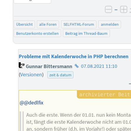
–
negati
po
Übersicht
alle Foren
SELFHTML-Forum
anmelden
Benutzerkonto erstellen
Beitrag im Thread-Baum
Probleme mit Kalenderwoche in PHP berechnen
Homepage
Gunnar Bittersmann
07.08.2021 11:10
des
(
Versionen
)
zeit & datum
Autors
@@dedlfix
Auch die erste. Wenn der 01.01. nun kein Mont
ist, fängt die erste Kalenderwoche nicht am 01.
an, sondern früher (d.h. im Vorjahr!) oder später