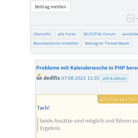
Beitrag melden
ne
Übersicht
alle Foren
SELFHTML-Forum
anmeld
Benutzerkonto erstellen
Beitrag im Thread-Baum
Probleme mit Kalenderwoche in PHP ber
dedlfix
07.08.2021 11:35
zeit & datum
Tach!
beide Ansätze sind möglich und führen z
Ergebnis.