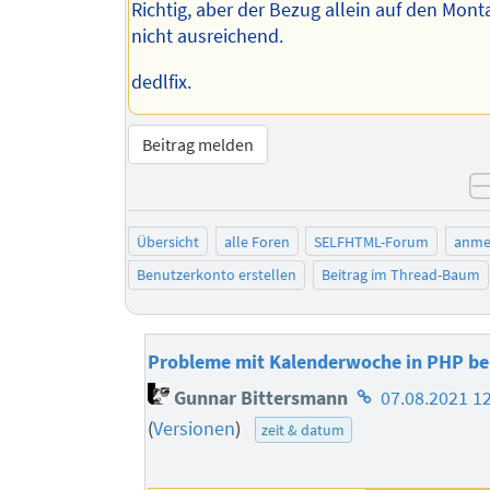
Richtig, aber der Bezug allein auf den Mont
nicht ausreichend.
dedlfix.
Beitrag melden
Übersicht
alle Foren
SELFHTML-Forum
anme
Benutzerkonto erstellen
Beitrag im Thread-Baum
Probleme mit Kalenderwoche in PHP b
Homepage
Gunnar Bittersmann
07.08.2021 1
des
(
Versionen
)
zeit & datum
Autors