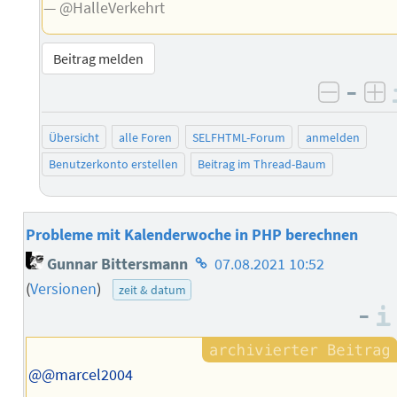
— @HalleVerkehrt
Beitrag melden
–
negati
po
Übersicht
alle Foren
SELFHTML-Forum
anmelden
Benutzerkonto erstellen
Beitrag im Thread-Baum
Probleme mit Kalenderwoche in PHP berechnen
Homepage
Gunnar Bittersmann
07.08.2021 10:52
des
(
Versionen
)
zeit & datum
Autors
–
@@marcel2004