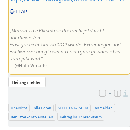
😷 LLAP
--
„Man darf die Klimakrise doch echt jetzt nicht
überbewerten.
Es ist gar nicht klar, ob 2022 wieder Extremregen und
Hochwasser bringt oder ob es ein ganz gewöhnliches
Dürrejahr wird.“
— @HalleVerkehrt
Beitrag melden
–
negativ 
posi
Übersicht
alle Foren
SELFHTML-Forum
anmelden
Benutzerkonto erstellen
Beitrag im Thread-Baum