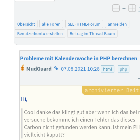
–
negati
po
Übersicht
alle Foren
SELFHTML-Forum
anmelden
Benutzerkonto erstellen
Beitrag im Thread-Baum
Probleme mit Kalenderwoche in PHP berechnen
Homepage
MudGuard
07.08.2021 10:28
html
php
des
Autors
Hi,
Cool danke das klingt gut aber wenn ich das bei 
versuche bekomme ich einen Fehler das dieses
Carbon nicht gefunden werden kann. Ist mein P
vielleicht kaputt?