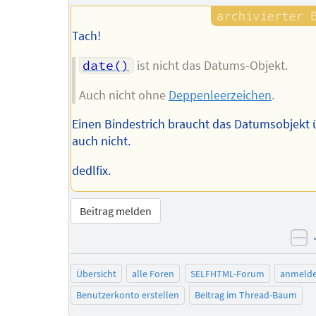
Tach!
date()
ist nicht das Datums-Objekt.
Auch nicht ohne
Deppenleerzeichen
.
Einen Bindestrich braucht das Datumsobjekt 
auch nicht.
dedlfix.
Beitrag melden
ne
Übersicht
alle Foren
SELFHTML-Forum
anmeld
Benutzerkonto erstellen
Beitrag im Thread-Baum