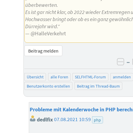
überbewerten.
Es ist gar nicht klar, ob 2022 wieder Extremregen 
Hochwasser bringt oder ob es ein ganz gewöhnlic
Dürrejahr wird.“
— @HalleVerkehrt
Beitrag melden
–
neg
Übersicht
alle Foren
SELFHTML-Forum
anmelden
Benutzerkonto erstellen
Beitrag im Thread-Baum
Probleme mit Kalenderwoche in PHP berec
dedlfix
07.08.2021 10:59
php