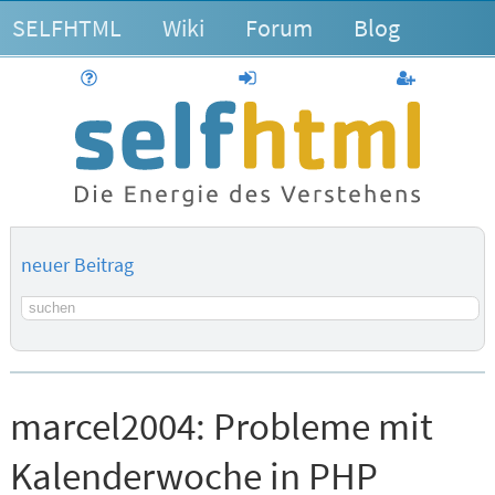
SELFHTML
Wiki
Forum
Blog
Hilfe
anmelden
Benutzerk
neuer Beitrag
Suchbegriff
marcel2004:
Probleme mit
Kalenderwoche in PHP