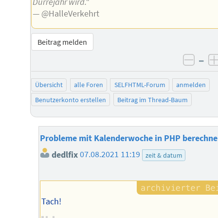
Dürrejahr wird.“
— @HalleVerkehrt
Beitrag melden
–
negat
Übersicht
alle Foren
SELFHTML-Forum
anmelden
Benutzerkonto erstellen
Beitrag im Thread-Baum
Probleme mit Kalenderwoche in PHP berechn
dedlfix
07.08.2021 11:19
zeit & datum
Tach!