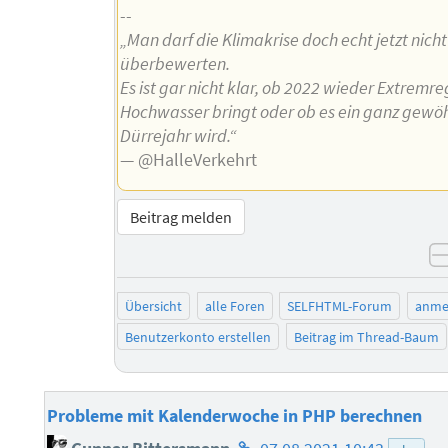
--
„Man darf die Klimakrise doch echt jetzt nicht
überbewerten.
Es ist gar nicht klar, ob 2022 wieder Extremr
Hochwasser bringt oder ob es ein ganz gewö
Dürrejahr wird.“
— @HalleVerkehrt
Beitrag melden
Übersicht
alle Foren
SELFHTML-Forum
anme
Benutzerkonto erstellen
Beitrag im Thread-Baum
Probleme mit Kalenderwoche in PHP berechnen
Homepage