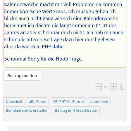
Kalenderwoche macht mir voll Probleme da kommen
immer komische Werte raus. Ich muss zugeben ich
blicke auch nicht ganz wie sich eine Kalenderwoche
berechnet ich dachte die fängt immer am 01.01 des
Jahres an aber scheinbar doch nicht. Ich hab mir auch
schon die älteren Beiträge dazu hier durchgelesen
aber da war kein PHP dabei.
Schonmal Sorry für die Noob Frage.
Beitrag melden
–
I
negativ be
posit
Übersicht
alle Foren
SELFHTML-Forum
anmelden
Benutzerkonto erstellen
Beitrag im Thread-Baum