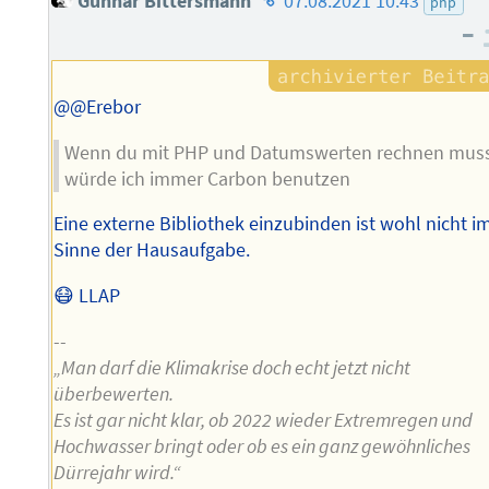
Gunnar Bittersmann
07.08.2021 10:43
php
des
–
Autors
@@Erebor
Wenn du mit PHP und Datumswerten rechnen mus
würde ich immer Carbon benutzen
Eine externe Bibliothek einzubinden ist wohl nicht i
Sinne der Hausaufgabe.
😷 LLAP
--
„Man darf die Klimakrise doch echt jetzt nicht
überbewerten.
Es ist gar nicht klar, ob 2022 wieder Extremregen und
Hochwasser bringt oder ob es ein ganz gewöhnliches
Dürrejahr wird.“