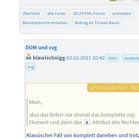
negat
Übersicht
alle Foren
SELFHTML-Forum
anmelden
Benutzerkonto erstellen
Beitrag im Thread-Baum
DOM und svg
klawischnigg
03.02.2021 20:42
dom
javascri
svg
Moin,
also das liefert mir einmal das komplette
svg
-
Element und dann das
x
-Attribut des Rechte
Klassischer Fall von komplett daneben und tro