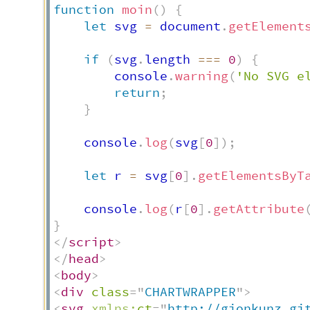
function
moin
(
)
{
let
 svg 
=
 document
.
getElement
if
(
svg
.
length 
===
0
)
{
		console
.
warning
(
'No SVG e
return
;
}
	console
.
log
(
svg
[
0
]
)
;
let
 r 
=
 svg
[
0
]
.
getElementsByT
	console
.
log
(
r
[
0
]
.
getAttribute
}
</
script
>
</
head
>
<
body
>
<
div
class
=
"
CHARTWRAPPER
"
>
<
svg
xmlns:
ct
=
"
http://gionkunz.gi