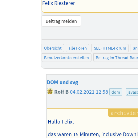
Felix Riesterer
Beitrag melden
Übersicht
alle Foren
SELFHTML-Forum
an
Benutzerkonto erstellen
Beitrag im Thread-Ba
DOM und svg
Rolf B
04.02.2021 12:58
dom
javas
Hallo Felix,
das waren 15 Minuten, inclusive Down