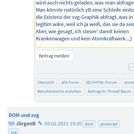
wird auch nichts geladen, was man abfrage
Man könnte natürlich zB eine Schleife einb
die Existenz der svg-Graphik abfragt, was in
legitim wäre, weil ich ja weiß, das sie da se
Aber, wie gesagt, ich steuer' damit keinen
Krankenwagen und kein Atomkraftwerk...;)
Beitrag melden
Übersicht
alle Foren
SELFHTML-Forum
anme
Benutzerkonto erstellen
Beitrag im Thread-Baum
DOM und svg
Homepage
JürgenB
03.02.2021 19:20
dom
javascript
des
svg