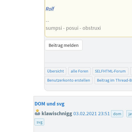
Rolf
--
sumpsi - posui - obstruxi
Beitrag melden
Übersicht
alle Foren
SELFHTML-Forum
Benutzerkonto erstellen
Beitrag im Thread-
DOM und svg
klawischnigg
03.02.2021 23:51
dom
ja
svg