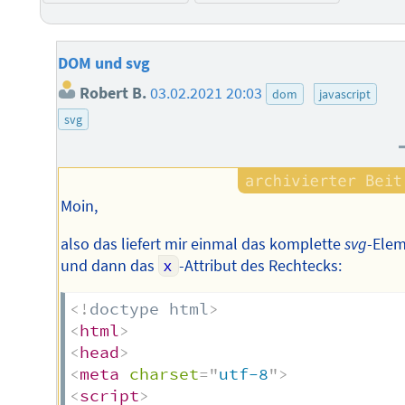
DOM und svg
Robert B.
03.02.2021 20:03
dom
javascript
svg
Moin,
also das liefert mir einmal das komplette
svg
-Ele
und dann das
x
-Attribut des Rechtecks:
<!
doctype
html
>
<
html
>
<
head
>
<
meta
charset
=
"
utf-8
"
>
<
script
>