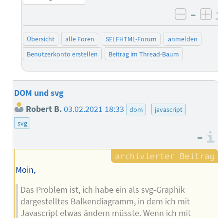
–
negati
po
Übersicht
alle Foren
SELFHTML-Forum
anmelden
Benutzerkonto erstellen
Beitrag im Thread-Baum
DOM und svg
Robert B.
03.02.2021 18:33
dom
javascript
svg
–
Moin,
Das Problem ist, ich habe ein als svg-Graphik
dargestelltes Balkendiagramm, in dem ich mit
Javascript etwas ändern müsste. Wenn ich mit