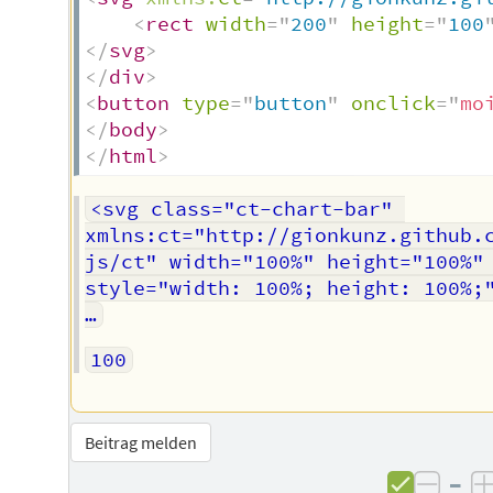
<
rect
width
=
"
200
"
height
=
"
100
</
svg
>
</
div
>
<
button
type
=
"
button
"
onclick
=
"
mo
</
body
>
</
html
>
<svg class="ct-chart-bar" 
xmlns:ct="http://gionkunz.github.
js/ct" width="100%" height="100%" 
style="width: 100%; height: 100%;"
…
100
Beitrag melden
–