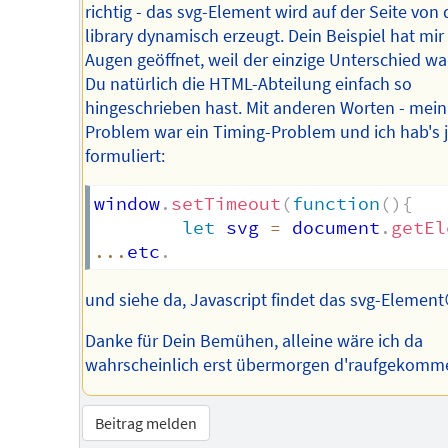
richtig - das svg-Element wird auf der Seite von d
library dynamisch erzeugt. Dein Beispiel hat mir
Augen geöffnet, weil der einzige Unterschied wa
Du natürlich die HTML-Abteilung einfach so
hingeschrieben hast. Mit anderen Worten - mein
Problem war ein Timing-Problem und ich hab's j
formuliert:
window
.
setTimeout
(
function
(
)
{
let
 svg 
=
 document
.
getEl
...
etc
.
und siehe da, Javascript findet das svg-Element
Danke für Dein Bemühen, alleine wäre ich da
wahrscheinlich erst übermorgen d'raufgekomme
Beitrag melden