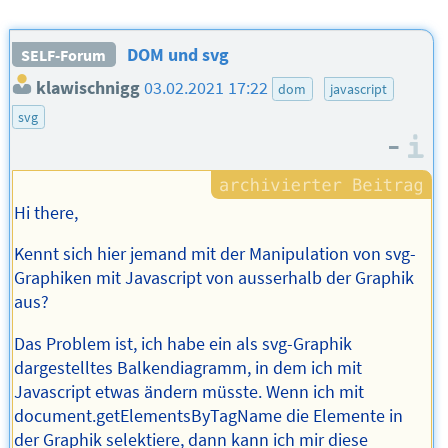
DOM und svg
SELF-Forum
klawischnigg
03.02.2021 17:22
dom
javascript
svg
–
I
Hi there,
Kennt sich hier jemand mit der Manipulation von svg-
Graphiken mit Javascript von ausserhalb der Graphik
aus?
Das Problem ist, ich habe ein als svg-Graphik
dargestelltes Balkendiagramm, in dem ich mit
Javascript etwas ändern müsste. Wenn ich mit
document.getElementsByTagName die Elemente in
der Graphik selektiere, dann kann ich mir diese