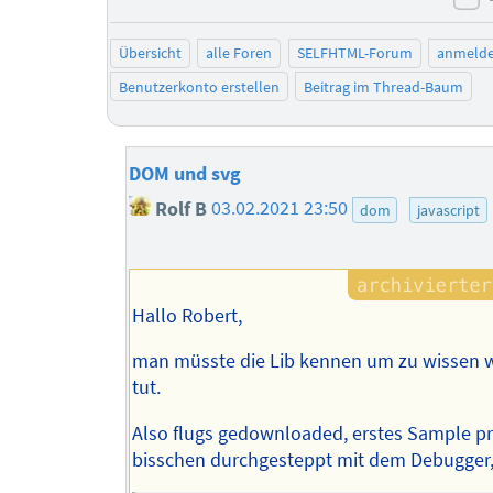
ne
Übersicht
alle Foren
SELFHTML-Forum
anmeld
Benutzerkonto erstellen
Beitrag im Thread-Baum
DOM und svg
Rolf B
03.02.2021 23:50
dom
javascript
Hallo Robert,
man müsste die Lib kennen um zu wissen w
tut.
Also flugs gedownloaded, erstes Sample pro
bisschen durchgesteppt mit dem Debugger,