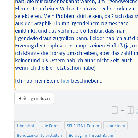
halt, die mir bisher bekannt waren, um irgendwelche
Elemente auf einer Webseite anzusprechen oder zu
selektieren. Mein Problem dürfte sein, daß sich das s
aus der Graphik-Lib mit irgendeinem Namespace
einklinkt, und das verhindert offenbar, daß man
irgendwie drauf zugreifen kann. Leider hab ich auf di
Erzeung der Graphik überhaupt keinen Einfluß (ja, ok
ich könnte die Library umschreiben, aber das zahlt m
keiner und bis Ostern hab ich auhc nicht Zeit, auch
wenn ich die Eier jetzt schon habe)
Ich hab mein Elend
hier
beschrieben...
Beitrag melden
–
negati
po
Übersicht
alle Foren
SELFHTML-Forum
anmelden
Benutzerkonto erstellen
Beitrag im Thread-Baum