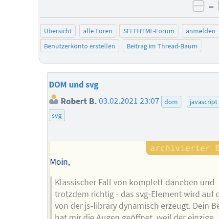
–
neg
Übersicht
alle Foren
SELFHTML-Forum
anmelden
Benutzerkonto erstellen
Beitrag im Thread-Baum
DOM und svg
Robert B.
03.02.2021 23:07
dom
javascript
svg
Moin,
Klassischer Fall von komplett daneben und
trotzdem richtig - das svg-Element wird auf 
von der js-library dynamisch erzeugt. Dein Be
hat mir die Augen geöffnet, weil der einzige