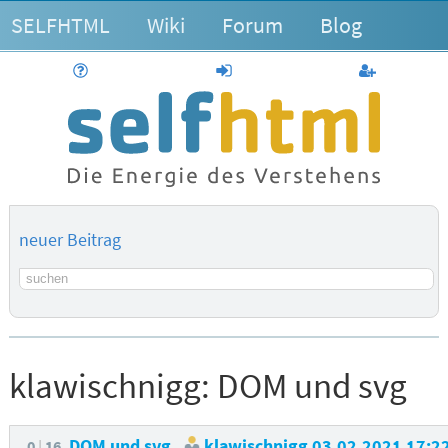
SELFHTML
Wiki
Forum
Blog
Hilfe
anmelden
Benutzerk
neuer Beitrag
Suchbegriff
klawischnigg:
DOM und svg
DOM und svg
klawischnigg
03.02.2021 17:2
0
16