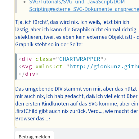
SVG/Tutorials/SVG_und_JavaScript/DOM-
Scripting#externe_SVG-Dokumente_ansprech
Tja, ich fürcht', das wird nix. Ich weiß, jetzt bin ich
lästig, aber ich kann die Graphik nicht einmal richtig
selektieren, (weil es eben kein externes Objekt ist) - 
Graphik steht so in der Seite:
<
div
class
=
"
CHARTWRAPPER
"
>
<
svg
xmlns:
ct
=
"
http://gionkunz.gith
</
div
>
Das umgebende DIV stammt von mir, aber das nützt
mir auch nix, ich hab gedacht, daß ich vielleicht über
den ersten Kindknoten auf das SVG komme, aber ein
.firstChild gibt auch nix zurück. Verd..., wie macht der
Browser das...?
Beitrag melden