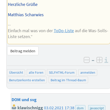
Herzliche Grüße
Matthias Scharwies
--
Einfach mal was von der
ToDo-Liste
auf die Was-Solls-
Liste setzen.“
Beitrag melden
–
negativ 
posi
Übersicht
alle Foren
SELFHTML-Forum
anmelden
Benutzerkonto erstellen
Beitrag im Thread-Baum
DOM und svg
klawischnigg
03.02.2021 17:38
dom
javascript