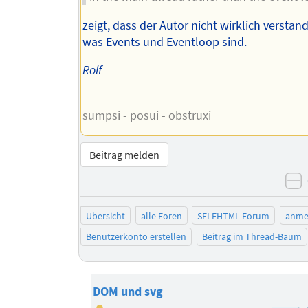
zeigt, dass der Autor nicht wirklich verstan
was Events und Eventloop sind.
Rolf
--
sumpsi - posui - obstruxi
Beitrag melden
n
Übersicht
alle Foren
SELFHTML-Forum
anme
Benutzerkonto erstellen
Beitrag im Thread-Baum
DOM und svg