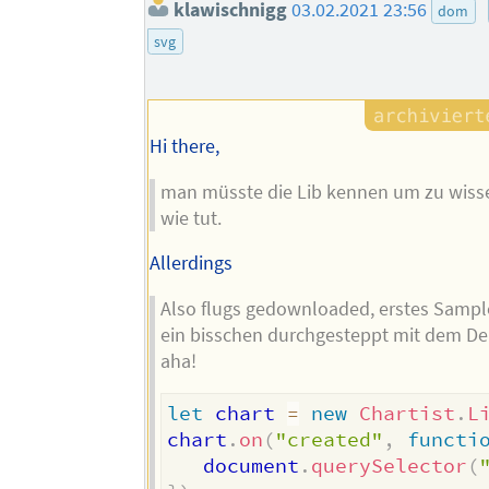
klawischnigg
03.02.2021 23:56
dom
svg
Hi there,
man müsste die Lib kennen um zu wiss
wie tut.
Allerdings
Also flugs gedownloaded, erstes Sample
ein bisschen durchgesteppt mit dem De
aha!
let
 chart 
=
new
Chartist
.
L
chart
.
on
(
"created"
,
functi
   document
.
querySelector
(