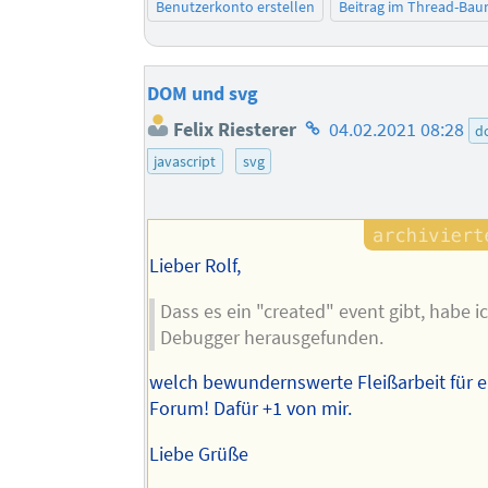
Benutzerkonto erstellen
Beitrag im Thread-Ba
DOM und svg
Homepage
Felix Riesterer
04.02.2021 08:28
d
des
javascript
svg
Autors
Lieber Rolf,
Dass es ein "created" event gibt, habe i
Debugger herausgefunden.
welch bewundernswerte Fleißarbeit für e
Forum! Dafür +1 von mir.
Liebe Grüße