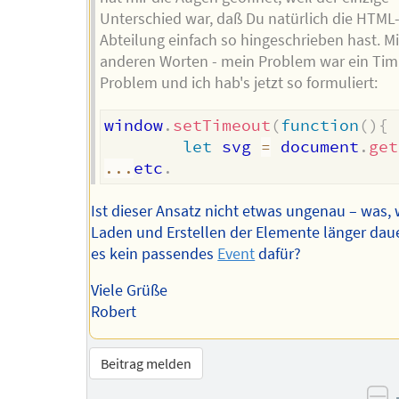
Unterschied war, daß Du natürlich die HTML
Abteilung einfach so hingeschrieben hast. Mi
anderen Worten - mein Problem war ein Tim
Problem und ich hab's jetzt so formuliert:
window
.
setTimeout
(
function
(
)
{
let
 svg 
=
 document
.
get
...
etc
.
Ist dieser Ansatz nicht etwas ungenau – was,
Laden und Erstellen der Elemente länger daue
es kein passendes
Event
dafür?
Viele Grüße
Robert
Beitrag melden