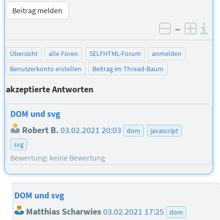
Beitrag melden
–
I
negativ be
posit
Übersicht
alle Foren
SELFHTML-Forum
anmelden
Benutzerkonto erstellen
Beitrag im Thread-Baum
akzeptierte Antworten
DOM und svg
Robert B.
03.02.2021 20:03
dom
javascript
svg
Bewertung: keine Bewertung
DOM und svg
Matthias Scharwies
03.02.2021 17:25
dom