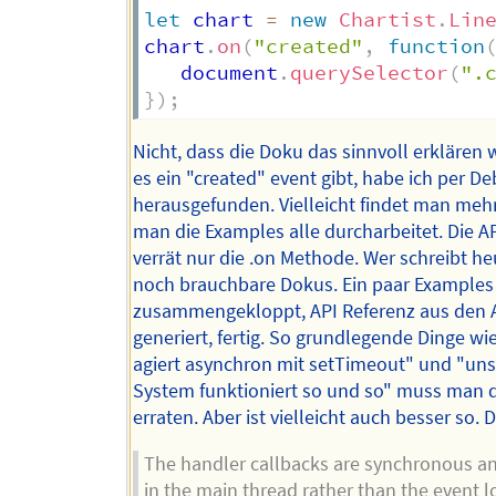
let
 chart 
=
new
Chartist
.
Lin
chart
.
on
(
"created"
,
function
   document
.
querySelector
(
".
}
)
;
Nicht, dass die Doku das sinnvoll erklären 
es ein "created" event gibt, habe ich per D
herausgefunden. Vielleicht findet man meh
man die Examples alle durcharbeitet. Die A
verrät nur die .on Methode. Wer schreibt h
noch brauchbare Dokus. Ein paar Examples
zusammengekloppt, API Referenz aus den 
generiert, fertig. So grundlegende Dinge wi
agiert asynchron mit setTimeout" und "uns
System funktioniert so und so" muss man 
erraten. Aber ist vielleicht auch besser so. D
The handler callbacks are synchronous an
in the main thread rather than the event l