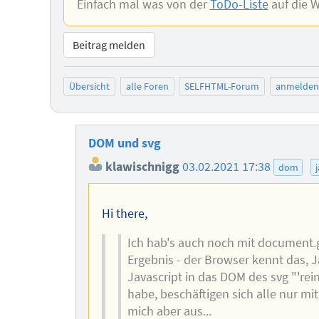
Einfach mal was von der
ToDo-Liste
auf die W
Beitrag melden
Übersicht
alle Foren
SELFHTML-Forum
anmelden
DOM und svg
klawischnigg
03.02.2021 17:38
dom
Hi there,
Ich hab's auch noch mit document
Ergebnis - der Browser kennt das, J
Javascript in das DOM des svg "'re
habe, beschäftigen sich alle nur mi
mich aber aus...