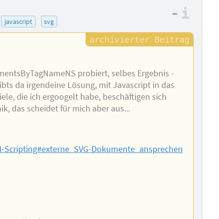
–
Info
javascript
svg
mentsByTagNameNS probiert, selbes Ergebnis -
ibts da irgendeine Lösung, mit Javascript in das
le, die ich ergoogelt habe, beschäftigen sich
k, das scheidet für mich aber aus...
M-Scripting#externe_SVG-Dokumente_ansprechen