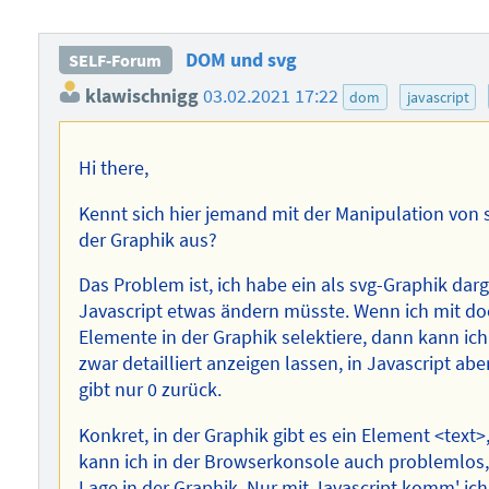
DOM und svg
SELF-Forum
klawischnigg
03.02.2021 17:22
dom
javascript
Hi there,
Kennt sich hier jemand mit der Manipulation von 
der Graphik aus?
Das Problem ist, ich habe ein als svg-Graphik da
Javascript etwas ändern müsste. Wenn ich mit 
Elemente in der Graphik selektiere, dann kann ic
zwar detailliert anzeigen lassen, in Javascript abe
gibt nur 0 zurück.
Konkret, in der Graphik gibt es ein Element <text
kann ich in der Browserkonsole auch problemlos,
Lage in der Graphik. Nur mit Javascript komm' ich 