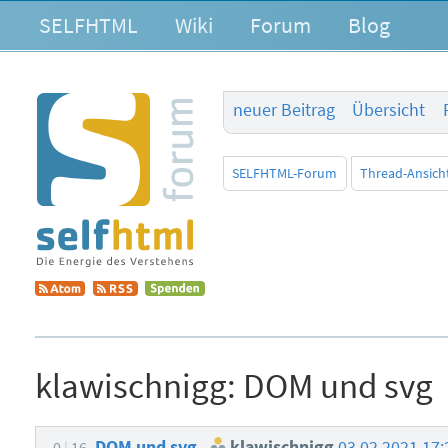
SELFHTML
Wiki
Forum
Blog
neuer Beitrag
Übersicht
SELFHTML-Forum
Thread-Ansich
klawischnigg:
DOM und svg
DOM und svg
klawischnigg
03.02.2021 17
0
16