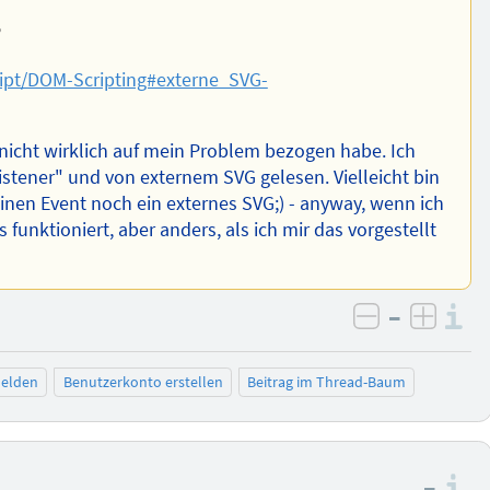
?
ipt/DOM-Scripting#externe_SVG-
nicht wirklich auf mein Problem bezogen habe. Ich
stener" und von externem SVG gelesen. Vielleicht bin
 einen Event noch ein externes SVG;) - anyway, wenn ich
es funktioniert, aber anders, als ich mir das vorgestellt
–
I
negativ be
posit
elden
Benutzerkonto erstellen
Beitrag im Thread-Baum
–
I