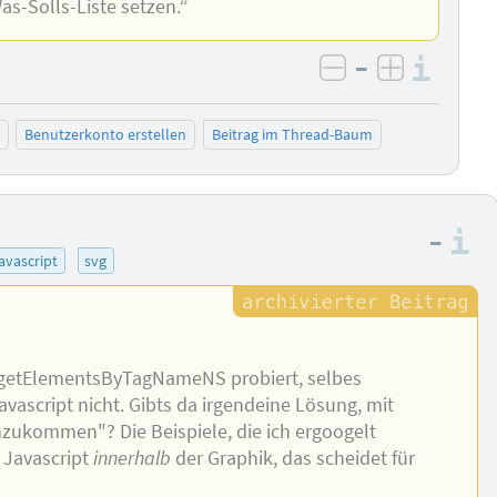
as-Solls-Liste setzen.“
–
Info
negativ bewer
positiv b
Benutzerkonto erstellen
Beitrag im Thread-Baum
–
I
javascript
svg
.getElementsByTagNameNS probiert, selbes
avascript nicht. Gibts da irgendeine Lösung, mit
inzukommen"? Die Beispiele, die ich ergoogelt
t Javascript
innerhalb
der Graphik, das scheidet für