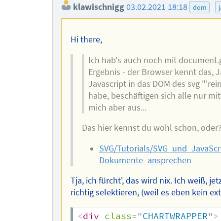
klawischnigg
03.02.2021 18:18
dom
Hi there,
Ich hab's auch noch mit document
Ergebnis - der Browser kennt das, J
Javascript in das DOM des svg "'re
habe, beschäftigen sich alle nur mi
mich aber aus...
Das hier kennst du wohl schon, oder
SVG/Tutorials/SVG_und_JavaScr
Dokumente_ansprechen
Tja, ich fürcht', das wird nix. Ich weiß, j
richtig selektieren, (weil es eben kein ext
<
div
class
=
"
CHARTWRAPPER
"
>