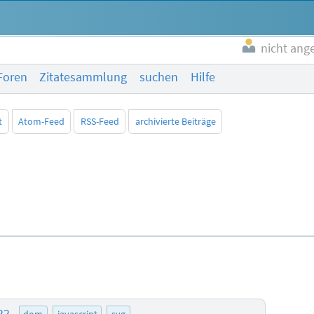
nicht ang
Foren
Zitatesammlung
suchen
Hilfe
t
Atom-Feed
RSS-Feed
archivierte Beiträge
:22
dom
javascript
svg