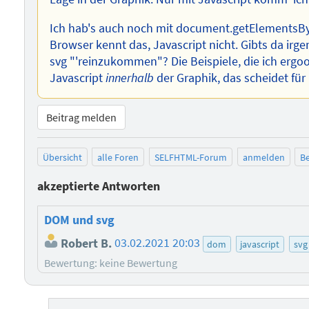
Ich hab's auch noch mit document.getElementsBy
Browser kennt das, Javascript nicht. Gibts da irg
svg "'reinzukommen"? Die Beispiele, die ich ergoo
Javascript
innerhalb
der Graphik, das scheidet für 
Beitrag melden
Übersicht
alle Foren
SELFHTML-Forum
anmelden
Be
akzeptierte Antworten
DOM und svg
Robert B.
03.02.2021 20:03
dom
javascript
svg
Bewertung: keine Bewertung