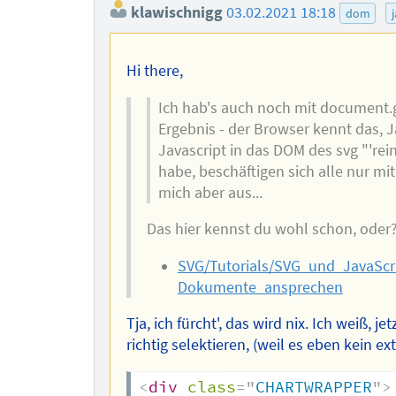
klawischnigg
03.02.2021 18:18
dom
Hi there,
Ich hab's auch noch mit document
Ergebnis - der Browser kennt das, J
Javascript in das DOM des svg "'re
habe, beschäftigen sich alle nur mi
mich aber aus...
Das hier kennst du wohl schon, oder
SVG/Tutorials/SVG_und_JavaScr
Dokumente_ansprechen
Tja, ich fürcht', das wird nix. Ich weiß, j
richtig selektieren, (weil es eben kein ext
<
div
class
=
"
CHARTWRAPPER
"
>