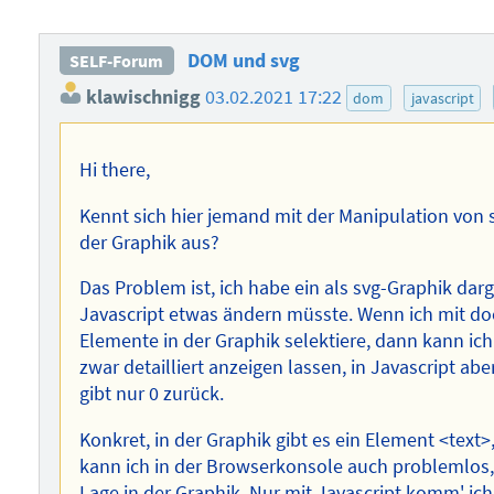
DOM und svg
SELF-Forum
klawischnigg
03.02.2021 17:22
dom
javascript
Hi there,
Kennt sich hier jemand mit der Manipulation von 
der Graphik aus?
Das Problem ist, ich habe ein als svg-Graphik da
Javascript etwas ändern müsste. Wenn ich mit 
Elemente in der Graphik selektiere, dann kann ic
zwar detailliert anzeigen lassen, in Javascript abe
gibt nur 0 zurück.
Konkret, in der Graphik gibt es ein Element <text
kann ich in der Browserkonsole auch problemlos,
Lage in der Graphik. Nur mit Javascript komm' ich 