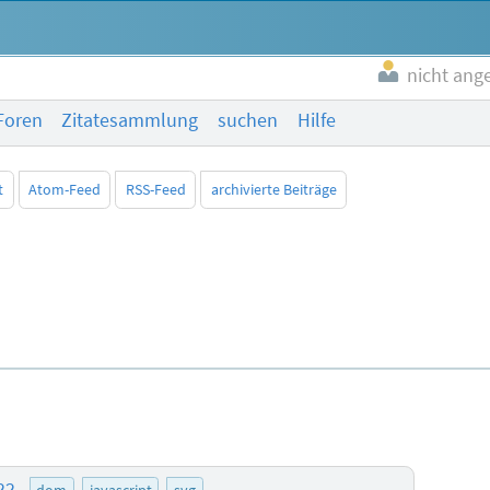
nicht ang
Foren
Zitatesammlung
suchen
Hilfe
t
Atom-Feed
RSS-Feed
archivierte Beiträge
:22
dom
javascript
svg