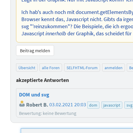
Ich hab's auch noch mit document.getElementsBy
Browser kennt das, Javascript nicht. Gibts da irg
svg "'reinzukommen"? Die Beispiele, die ich ergoo
Javascript
innerhalb
der Graphik, das scheidet für 
Beitrag melden
Übersicht
alle Foren
SELFHTML-Forum
anmelden
Be
akzeptierte Antworten
DOM und svg
Robert B.
03.02.2021 20:03
dom
javascript
svg
Bewertung: keine Bewertung