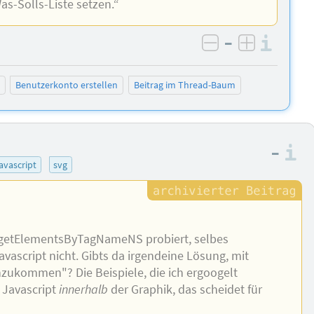
as-Solls-Liste setzen.“
–
Info
negativ bewer
positiv b
Benutzerkonto erstellen
Beitrag im Thread-Baum
–
I
javascript
svg
.getElementsByTagNameNS probiert, selbes
avascript nicht. Gibts da irgendeine Lösung, mit
inzukommen"? Die Beispiele, die ich ergoogelt
t Javascript
innerhalb
der Graphik, das scheidet für