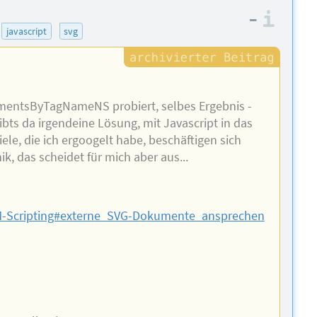
–
Info
javascript
svg
mentsByTagNameNS probiert, selbes Ergebnis -
ibts da irgendeine Lösung, mit Javascript in das
le, die ich ergoogelt habe, beschäftigen sich
k, das scheidet für mich aber aus...
M-Scripting#externe_SVG-Dokumente_ansprechen