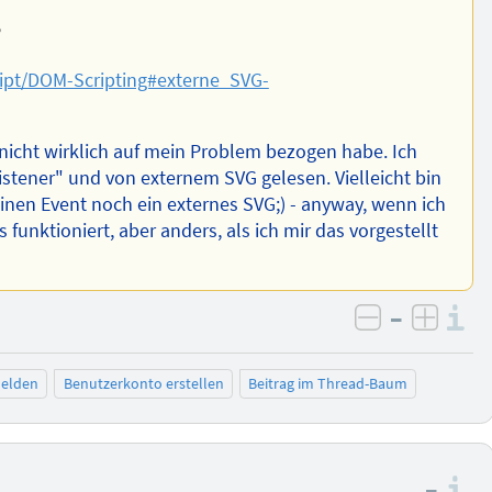
?
ipt/DOM-Scripting#externe_SVG-
nicht wirklich auf mein Problem bezogen habe. Ich
stener" und von externem SVG gelesen. Vielleicht bin
 einen Event noch ein externes SVG;) - anyway, wenn ich
es funktioniert, aber anders, als ich mir das vorgestellt
–
I
negativ be
posit
elden
Benutzerkonto erstellen
Beitrag im Thread-Baum
–
I