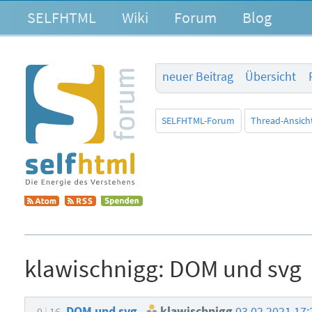
SELFHTML
Wiki
Forum
Blog
neuer Beitrag
Übersicht
SELFHTML-Forum
Thread-Ansich
klawischnigg:
DOM und svg
DOM und svg
klawischnigg
03.02.2021 17
0
16