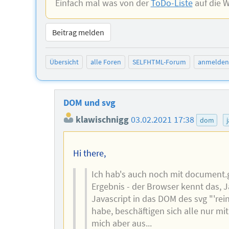
Einfach mal was von der
ToDo-Liste
auf die W
Beitrag melden
Übersicht
alle Foren
SELFHTML-Forum
anmelden
DOM und svg
klawischnigg
03.02.2021 17:38
dom
Hi there,
Ich hab's auch noch mit document
Ergebnis - der Browser kennt das, J
Javascript in das DOM des svg "'re
habe, beschäftigen sich alle nur mi
mich aber aus...