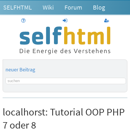
SELFHTML
Wiki
Forum
Blog
Hilfe
anmelden
Benutzerk
neuer Beitrag
Suchbegriff
localhorst:
Tutorial OOP PHP
7 oder 8