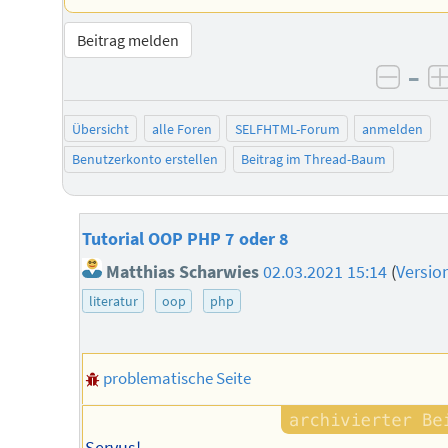
Beitrag melden
–
negat
Übersicht
alle Foren
SELFHTML-Forum
anmelden
Benutzerkonto erstellen
Beitrag im Thread-Baum
Tutorial OOP PHP 7 oder 8
Matthias Scharwies
02.03.2021 15:14
(
Versio
literatur
oop
php
problematische Seite