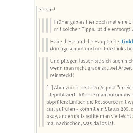
Servus!
Früher gab es hier doch mal eine L
mit solchen Tipps. Ist die entsorg
Habe diese und die Hauptseite:
Linkl
durchgeschaut und um tote Links ber
Und pflegen lassen sie sich auch nicht
wenn man nicht grade sauviel Arbeit
reinsteckt!
[...] Aber zumindest den Aspekt "erreic
"depubliziert" könnte man automatisi
abprüfen: Einfach die Ressource mit w
curl aufrufen - kommt ein Status 200, is
okay, andernfalls sollte man vielleicht
mal nachsehen, was da los ist.