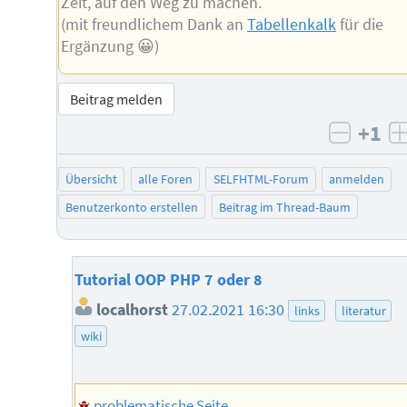
Zeit, auf den Weg zu machen.
(mit freundlichem Dank an
Tabellenkalk
für die
Ergänzung 😀)
Beitrag melden
+1
negati
Übersicht
alle Foren
SELFHTML-Forum
anmelden
Benutzerkonto erstellen
Beitrag im Thread-Baum
Tutorial OOP PHP 7 oder 8
localhorst
27.02.2021 16:30
links
literatur
wiki
problematische Seite