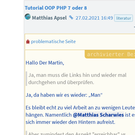
Tutorial OOP PHP 7 oder 8
Homepage
Matthias Apsel
27.02.2021 16:49
literatur
des
Autors
problematische Seite
Hallo Der Martin,
Ja, man muss die Links hin und wieder mal
durchgehen und überprüfen.
Ja, da haben wir es wieder: „Man“
Es bleibt echt zu viel Arbeit an zu wenigen Leut
hängen. Namentlich
@Matthias Scharwies
ist e
sich immer wieder den Hintern aufreist.
Aber zumindest den Aspekt "erreichbar" vs.