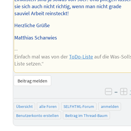
sie sich auch nicht richtig, wenn man nicht grade
sauviel Arbeit reinsteckt!
Herzliche Grüße
Matthias Scharwies
--
Einfach mal was von der
ToDo-Liste
auf die Was-Soll
Liste setzen.“
Beitrag melden
–
negati
po
Übersicht
alle Foren
SELFHTML-Forum
anmelden
Benutzerkonto erstellen
Beitrag im Thread-Baum