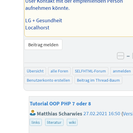
User Kontakt mit der empfehlenden Person
aufnehmen könnte.
LG + Gesundheit
Localhorst
Beitrag melden
–
neg
Übersicht
alle Foren
SELFHTML-Forum
anmelden
Benutzerkonto erstellen
Beitrag im Thread-Baum
Tutorial OOP PHP 7 oder 8
Matthias Scharwies
27.02.2021 16:50
(
Vers
links
literatur
wiki