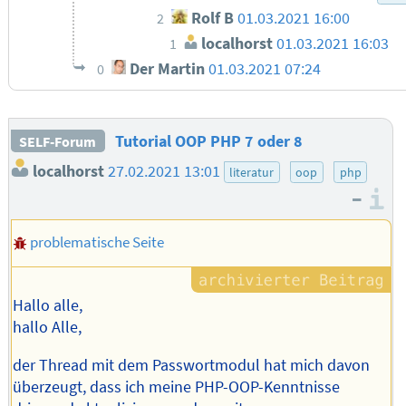
Rolf B
01.03.2021 16:00
2
localhorst
01.03.2021 16:03
1
Der Martin
01.03.2021 07:24
0
Tutorial OOP PHP 7 oder 8
SELF-Forum
localhorst
27.02.2021 13:01
literatur
oop
php
–
I
problematische Seite
Hallo alle,
hallo Alle,
der Thread mit dem Passwortmodul hat mich davon
überzeugt, dass ich meine PHP-OOP-Kenntnisse