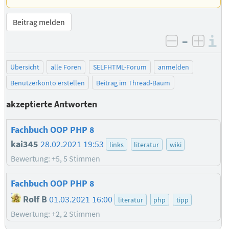
Beitrag melden
–
I
negativ be
posit
Übersicht
alle Foren
SELFHTML-Forum
anmelden
Benutzerkonto erstellen
Beitrag im Thread-Baum
akzeptierte Antworten
Fachbuch OOP PHP 8
kai345
28.02.2021 19:53
links
literatur
wiki
Bewertung: +5, 5 Stimmen
Fachbuch OOP PHP 8
Rolf B
01.03.2021 16:00
literatur
php
tipp
Bewertung: +2, 2 Stimmen