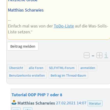
Matthias Scharwies
--
Einfach mal was von der
ToDo-Liste
auf die Was-Solls-
Liste setzen.“
Beitrag melden
–
negativ 
posi
Übersicht
alle Foren
SELFHTML-Forum
anmelden
Benutzerkonto erstellen
Beitrag im Thread-Baum
Tutorial OOP PHP 7 oder 8
Matthias Scharwies
27.02.2021 14:07
literatur