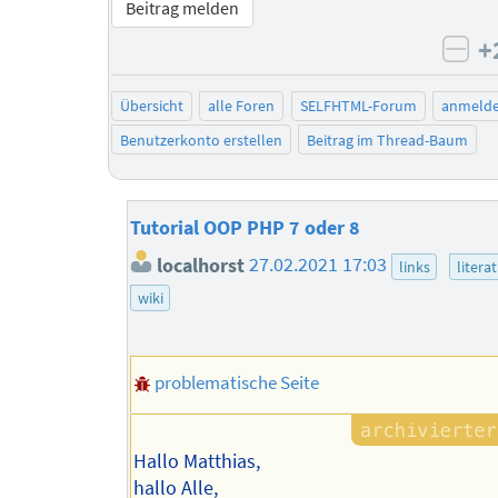
Beitrag melden
+
neg
Übersicht
alle Foren
SELFHTML-Forum
anmeld
Benutzerkonto erstellen
Beitrag im Thread-Baum
Tutorial OOP PHP 7 oder 8
localhorst
27.02.2021 17:03
links
litera
wiki
problematische Seite
Hallo Matthias,
hallo Alle,