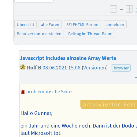
–
negati
po
Übersicht
alle Foren
SELFHTML-Forum
anmelden
Benutzerkonto erstellen
Beitrag im Thread-Baum
Javascript includes einzelne Array Werte
Rolf B
08.06.2021 15:06
(
Versionen
)
browser
problematische Seite
Hallo Gunnar,
ein Jahr und eine Woche noch. Dann ist der Dodo
laut Microsoft tot.