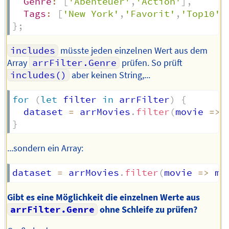
Genre
:
[
'Abenteuer'
,
'Action'
]
,
Tags
:
[
'New York'
,
'Favorit'
,
'Top10'
]
}
;
includes
müsste jeden einzelnen Wert aus dem
Array
arrFilter.Genre
prüfen. So prüft
includes()
aber keinen String,...
for
(
let
 filter 
in
 arrFilter
)
{
  dataset 
=
 arrMovies
.
filter
(
movie
=>
 
}
...sondern ein Array:
dataset 
=
 arrMovies
.
filter
(
movie
=>
 mo
Gibt es eine Möglichkeit die einzelnen Werte aus
arrFilter.Genre
ohne Schleife zu prüfen?