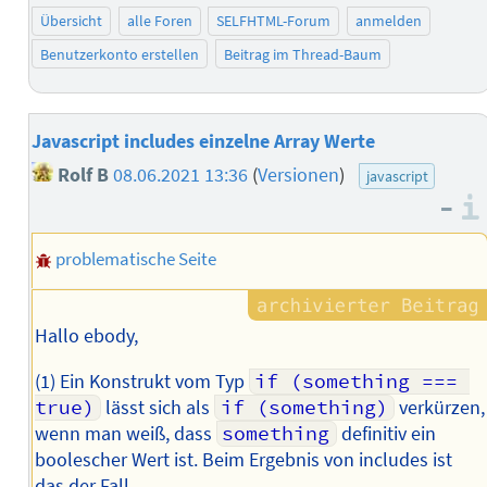
Übersicht
alle Foren
SELFHTML-Forum
anmelden
Benutzerkonto erstellen
Beitrag im Thread-Baum
Javascript includes einzelne Array Werte
Rolf B
08.06.2021 13:36
(
Versionen
)
javascript
–
problematische Seite
Hallo ebody,
(1) Ein Konstrukt vom Typ
if (something === 
true)
lässt sich als
if (something)
verkürzen,
wenn man weiß, dass
something
definitiv ein
boolescher Wert ist. Beim Ergebnis von includes ist
das der Fall.