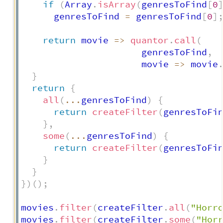
if
(
Array
.
isArray
(
genresToFind
[
0
      genresToFind 
=
 genresToFind
[
0
]
return
movie
=>
quantor
.
call
(
                      genresToFind
,
movie
=>
 movie
}
return
{
all
(
...
genresToFind
)
{
return
createFilter
(
genresToFi
}
,
some
(
...
genresToFind
)
{
return
createFilter
(
genresToFi
}
}
}
)
(
)
;
movies
.
filter
(
createFilter
.
all
(
"Horr
movies
.
filter
(
createFilter
.
some
(
"Hor