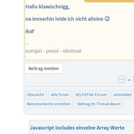
Hallo klawischnigg,
na immerhin leide ich nicht alleine 😉
Rolf
--
sumpsi - posui - obstruxi
Beitrag melden
–
neg
Übersicht
alle Foren
SELFHTML-Forum
anmelden
Benutzerkonto erstellen
Beitrag im Thread-Baum
Javascript includes einzelne Array Werte