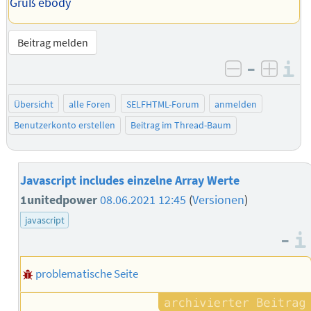
Gruß ebody
Beitrag melden
–
I
negativ be
posit
Übersicht
alle Foren
SELFHTML-Forum
anmelden
Benutzerkonto erstellen
Beitrag im Thread-Baum
Javascript includes einzelne Array Werte
1unitedpower
08.06.2021 12:45
(
Versionen
)
javascript
–
problematische Seite