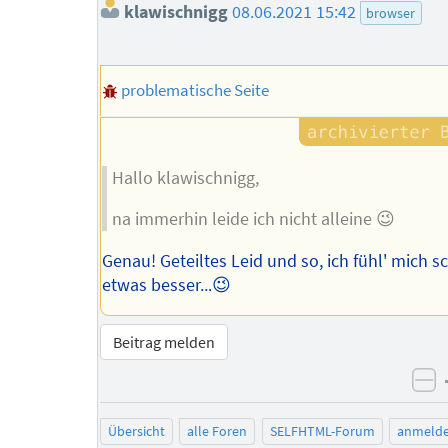
klawischnigg
08.06.2021 15:42
browser
problematische Seite
Hallo klawischnigg,
na immerhin leide ich nicht alleine 😉
Genau! Geteiltes Leid und so, ich fühl' mich 
etwas besser...😉
Beitrag melden
ne
Übersicht
alle Foren
SELFHTML-Forum
anmeld