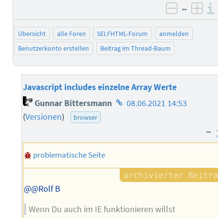
–
negativ 
posi
Übersicht
alle Foren
SELFHTML-Forum
anmelden
Benutzerkonto erstellen
Beitrag im Thread-Baum
Javascript includes einzelne Array Werte
Homepage
Gunnar Bittersmann
08.06.2021 14:53
des
(
Versionen
)
browser
Autors
–
problematische Seite
@@Rolf B
Wenn Du auch im IE funktionieren willst