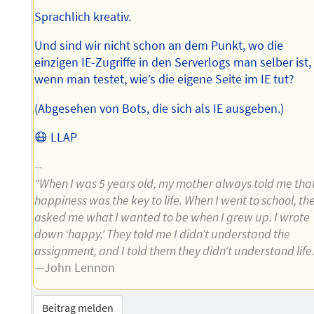
Sprachlich kreativ.
Und sind wir nicht schon an dem Punkt, wo die
einzigen IE-Zugriffe in den Serverlogs man selber ist,
wenn man testet, wie’s die eigene Seite im IE tut?
(Abgesehen von Bots, die sich als IE ausgeben.)
😷 LLAP
--
“When I was 5 years old, my mother always told me tha
happiness was the key to life. When I went to school, th
asked me what I wanted to be when I grew up. I wrote
down ‘happy.’ They told me I didn’t understand the
assignment, and I told them they didn’t understand life.
—John Lennon
Beitrag melden