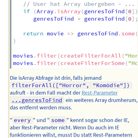
// User hat Array übergeben - ...
if
(
Array
.
isArray
(
genresToFind
[
0
]
      genresToFind 
=
 genresToFind
[
0
]
return
movie
=>
 genresToFind
.
some
}
movies
.
filter
(
createFilterForAll
(
"Ho
movies
.
filter
(
createFilterForSome
(
"H
Die isArray Abfrage ist drin, falls jemand
filterForAll(["Horror", "Komödie"])
aufruft - in dem Fall macht der
Rest-Parameter
...genresToFind
ein weiteres Array drumherum,
das entfernt werden muss.
"
every
" und "
some
" kennt sogar schon der IE,
aber Rest-Parameter nicht. Wenn Du auch im IE
funktionieren willst, musst Du statt Rest-Parametern