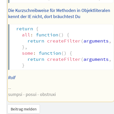
Die Kurzschreibweise für Methoden in Objektliteralen
kennt der IE nicht, dort bräuchtest Du
return
{
all
:
function
(
)
{
return
createFilter
(
arguments
,
}
,
some
:
function
(
)
{
return
createFilter
(
arguments
,
}
Rolf
--
sumpsi - posui - obstruxi
Beitrag melden