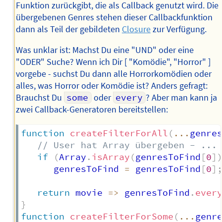
Funktion zurückgibt, die als Callback genutzt wird. Die
übergebenen Genres stehen dieser Callbackfunktion
dann als Teil der gebildeten
Closure
zur Verfügung.
Was unklar ist: Machst Du eine "UND" oder eine
"ODER" Suche? Wenn ich Dir [ "Komödie", "Horror" ]
vorgebe - suchst Du dann alle Horrorkomödien oder
alles, was Horror oder Komödie ist? Anders gefragt:
Brauchst Du
some
oder
every
? Aber man kann ja
zwei Callback-Generatoren bereitstellen:
function
createFilterForAll
(
...
genre
// User hat Array übergeben - ...
if
(
Array
.
isArray
(
genresToFind
[
0
]
      genresToFind 
=
 genresToFind
[
0
]
return
movie
=>
 genresToFind
.
ever
}
function
createFilterForSome
(
...
genr