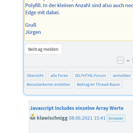
Polyfill. In der kleinen Anzahl sind also auch no
Edge mit dabei.
Gruß
Jürgen
Beitrag melden
–
neg
Übersicht
alle Foren
SELFHTML-Forum
anmelden
Benutzerkonto erstellen
Beitrag im Thread-Baum
Javascript includes einzelne Array Werte
klawischnigg
08.06.2021 15:41
browser