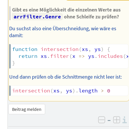
Gibt es eine Möglichkeit die einzelnen Werte aus
arrFilter.Genre
ohne Schleife zu prüfen?
Du suchst also eine Überschneidung, wie wäre es
damit:
function
intersection
(
xs
,
 ys
)
{
return
 xs
.
filter
(
x
=>
 ys
.
includes
(
}
Und dann prüfen ob die Schnittmenge nicht leer ist:
intersection
(
xs
,
 ys
)
.
length 
>
0
Beitrag melden
–
negativ 
posi