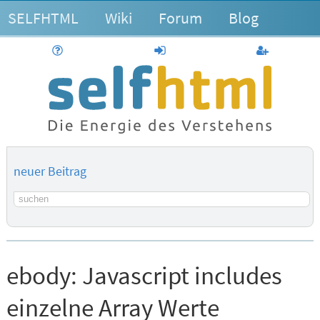
SELFHTML
Wiki
Forum
Blog
Hilfe
anmelden
Benutzerk
neuer Beitrag
Suchbegriff
ebody:
Javascript includes
einzelne Array Werte