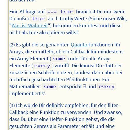
Eine Abfrage auf
=== true
brauchst Du nur, wenn
Du außer
true
auch truthy Werte (Siehe unser Wiki,
"
Was ist Wahrheit
") bekommen könntest und diese
nicht als true akzeptieren willst.
(2) Es gibt die so genannten
Quantor
funktionen für
Arrays, die ermitteln, ob ein Callback für mindestens
ein Array-Element (
some
) oder für alle Array-
Elemente (
every
) zutrifft. Die kannst Du statt der
zusätzlichen Schleife nutzen, landest dann aber bei
mehrfach geschachtelten Pfeilfunktionen. Für
∃
Mathematiker:
some
entspricht
∃
und
every
∀
implementiert
∀
.
(3) Ich würde Dir definitiv empfehlen, für den filter-
Callback eine Funktion zu verwenden. Und zwar so,
dass Du über eine Helfer-Funktion gehst, die die
gesuchten Genres als Parameter erhält und eine