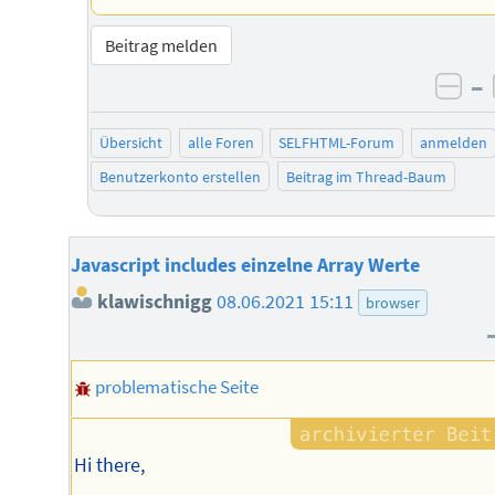
Beitrag melden
–
neg
Übersicht
alle Foren
SELFHTML-Forum
anmelden
Benutzerkonto erstellen
Beitrag im Thread-Baum
Javascript includes einzelne Array Werte
klawischnigg
08.06.2021 15:11
browser
problematische Seite
Hi there,