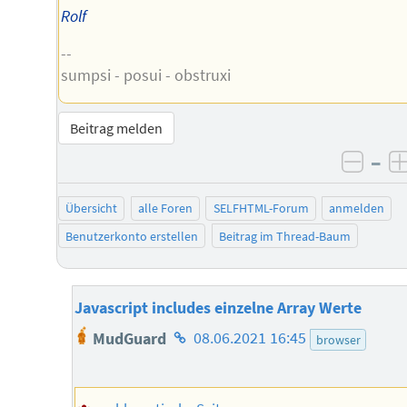
Rolf
--
sumpsi - posui - obstruxi
Beitrag melden
–
negat
Übersicht
alle Foren
SELFHTML-Forum
anmelden
Benutzerkonto erstellen
Beitrag im Thread-Baum
Javascript includes einzelne Array Werte
Homepage
MudGuard
08.06.2021 16:45
browser
des
Autors