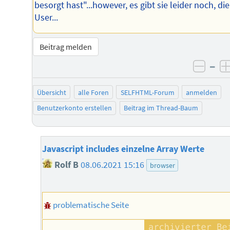
besorgt hast"...however, es gibt sie leider noch, die
User...
Beitrag melden
–
negat
Übersicht
alle Foren
SELFHTML-Forum
anmelden
Benutzerkonto erstellen
Beitrag im Thread-Baum
Javascript includes einzelne Array Werte
Rolf B
08.06.2021 15:16
browser
problematische Seite