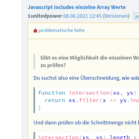
Javascript includes einzelne Array Werte
1unitedpower
08.06.2021 12:45
(
Versionen
)
ja
problematische Seite
Gibt es eine Möglichkeit die einzelnen W
zu prüfen?
Du suchst also eine Überschneidung, wie wär
function
intersection
(
xs
,
 ys
)
return
 xs
.
filter
(
x
=>
 ys
.
in
}
Und dann prüfen ob die Schnittmenge nicht le
intersection
(
xs
,
 ys
)
.
length 
>