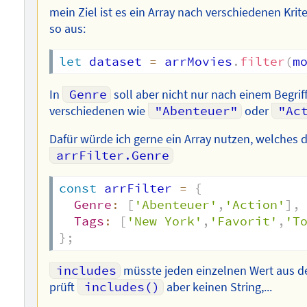
mein Ziel ist es ein Array nach verschiedenen Kriteri
so aus:
let
 dataset 
=
 arrMovies
.
filter
(
m
In
Genre
soll aber nicht nur nach einem Begri
verschiedenen wie
"Abenteuer"
oder
"Ac
Dafür würde ich gerne ein Array nutzen, welches d
arrFilter.Genre
const
 arrFilter 
=
{
Genre
:
[
'Abenteuer'
,
'Action'
]
,
Tags
:
[
'New York'
,
'Favorit'
,
'T
}
;
includes
müsste jeden einzelnen Wert aus 
prüft
includes()
aber keinen String,...