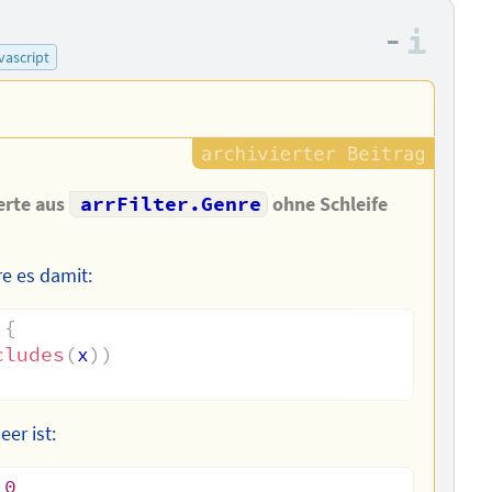
–
Info
vascript
erte aus
arrFilter.Genre
ohne Schleife
e es damit:
{
cludes
(
x
)
)
er ist:
0