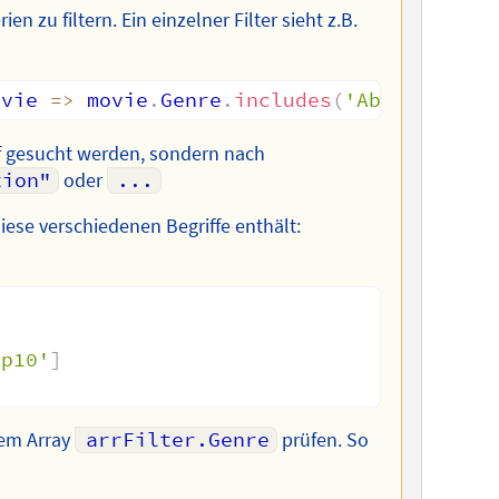
en zu filtern. Ein einzelner Filter sieht z.B.
ovie
=>
 movie
.
Genre
.
includes
(
'Abenteuer'
)
ff gesucht werden, sondern nach
tion"
oder
...
iese verschiedenen Begriffe enthält:
op10'
]
dem Array
arrFilter.Genre
prüfen. So