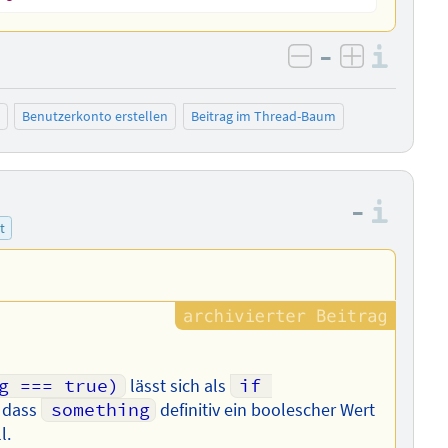
–
Info
negativ bewer
positiv b
Benutzerkonto erstellen
Beitrag im Thread-Baum
–
Info
t
g === true)
lässt sich als
if 
 dass
something
definitiv ein boolescher Wert
l.