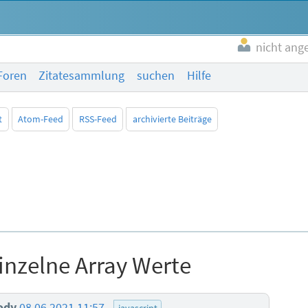
nicht ang
Foren
Zitatesammlung
suchen
Hilfe
t
Atom-Feed
RSS-Feed
archivierte Beiträge
einzelne Array Werte
ody
08.06.2021 11:57
javascript