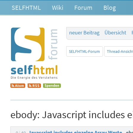
SELFHTML
Wiki
Forum
Blog
neuer Beitrag
Übersicht
SELFHTML-Forum
Thread-Ansich
ebody:
Javascript includes 
Javascript includes einzelne Array Werte
eb
0
40