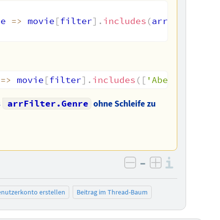
ie
=>
 movie
[
filter
]
.
includes
(
arrFilter
[
fi
=>
 movie
[
filter
]
.
includes
(
[
'Abenteuer'
,
'
s
arrFilter.Genre
ohne Schleife zu
–
Informa
negativ bewerten
positiv bewe
nutzerkonto erstellen
Beitrag im Thread-Baum