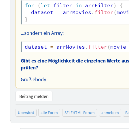
for
(
let
 filter 
in
 arrFilter
)
{
  dataset 
=
 arrMovies
.
filter
(
mov
}
...sondern ein Array:
dataset 
=
 arrMovies
.
filter
(
movie
Gibt es eine Möglichkeit die einzelnen Werte au
prüfen?
Gruß ebody
Beitrag melden
Übersicht
alle Foren
SELFHTML-Forum
anmelden
Be